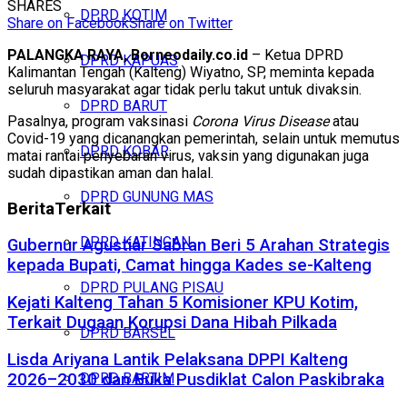
SHARES
DPRD KOTIM
Share on Facebook
Share on Twitter
PALANGKA RAYA, Borneodaily.co.id
– Ketua DPRD
DPRD KAPUAS
Kalimantan Tengah (Kalteng) Wiyatno, SP, meminta kepada
seluruh masyarakat agar tidak perlu takut untuk divaksin.
DPRD BARUT
Pasalnya, program vaksinasi
Corona Virus Disease
atau
Covid-19 yang dicanangkan pemerintah, selain untuk memutus
DPRD KOBAR
matai rantai penyebaran virus, vaksin yang digunakan juga
sudah dipastikan aman dan halal.
DPRD GUNUNG MAS
Berita
Terkait
DPRD KATINGAN
Gubernur Agustiar Sabran Beri 5 Arahan Strategis
kepada Bupati, Camat hingga Kades se-Kalteng
DPRD PULANG PISAU
Kejati Kalteng Tahan 5 Komisioner KPU Kotim,
Terkait Dugaan Korupsi Dana Hibah Pilkada
DPRD BARSEL
Lisda Ariyana Lantik Pelaksana DPPI Kalteng
2026–2030 dan Buka Pusdiklat Calon Paskibraka
DPRD BARTIM