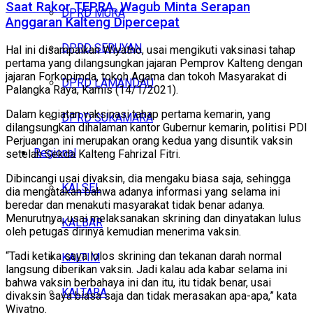
Saat Rakor TEPRA, Wagub Minta Serapan
DPRD MURA
Anggaran Kalteng Dipercepat
DPRD SERUYAN
Hal ini disampaikan Wiyatno, usai mengikuti vaksinasi tahap
pertama yang dilangsungkan jajaran Pemprov Kalteng dengan
jajaran Forkopimda, tokoh Agama dan tokoh Masyarakat di
DPRD LAMANDAU
Palangka Raya, Kamis (14/1/2021).
Dalam kegiatan vaksinasi tahap pertama kemarin, yang
DPRD SUKAMARA
dilangsungkan dihalaman kantor Gubernur kemarin, politisi PDI
Perjuangan ini merupakan orang kedua yang disuntik vaksin
Regional
setelah Sekda Kalteng Fahrizal Fitri.
Dibincangi usai divaksin, dia mengaku biasa saja, sehingga
KALSEL
dia mengatakan bahwa adanya informasi yang selama ini
beredar dan menakuti masyarakat tidak benar adanya.
Menurutnya, usai melaksanakan skrining dan dinyatakan lulus
KALBAR
oleh petugas dirinya kemudian menerima vaksin.
“Tadi ketika saya lolos skrining dan tekanan darah normal
KALTIM
langsung diberikan vaksin. Jadi kalau ada kabar selama ini
bahwa vaksin berbahaya ini dan itu, itu tidak benar, usai
KALTARA
divaksin saya biasa saja dan tidak merasakan apa-apa,” kata
Wiyatno.