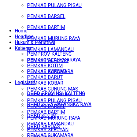
PEMKAB PULANG PISAU
PEMKAB BARSEL
PEMKAB BARTIM
Home
Headline
PEMKAB MURUNG RAYA
Hukum & Peristiwa
Kalteng
PEMKAB LAMANDAU
PEMPROV KALTENG
PEMKO PALANGKARAYA
PEMKAB SERUYAN
PEMKAB KOTIM
PEMKAB SUKAMARA
PEMKAB KAPUAS
PEMKAB BARUT
Legislatif
PEMKAB KOBAR
PEMKAB GUNUNG MAS
DPRD PROVINSI KALTENG
PEMKAB KATINGAN
PEMKAB PULANG PISAU
DPRD KOTA PALANGKA RAYA
PEMKAB BARSEL
PEMKAB BARTIM
DPRD KOTIM
PEMKAB MURUNG RAYA
PEMKAB LAMANDAU
DPRD KAPUAS
PEMKAB SERUYAN
PEMKAB SUKAMARA