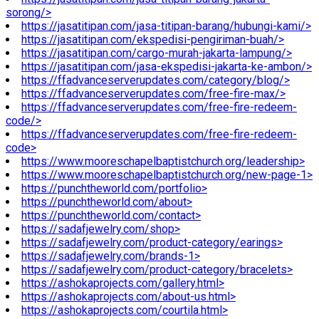
sorong/>
https://jasatitipan.com/jasa-titipan-barang/hubungi-kami/>
https://jasatitipan.com/ekspedisi-pengiriman-buah/>
https://jasatitipan.com/cargo-murah-jakarta-lampung/>
https://jasatitipan.com/jasa-ekspedisi-jakarta-ke-ambon/>
https://ffadvanceserverupdates.com/category/blog/>
https://ffadvanceserverupdates.com/free-fire-max/>
https://ffadvanceserverupdates.com/free-fire-redeem-
code/>
https://ffadvanceserverupdates.com/free-fire-redeem-
code>
https://www.mooreschapelbaptistchurch.org/leadership>
https://www.mooreschapelbaptistchurch.org/new-page-1>
https://punchtheworld.com/portfolio>
https://punchtheworld.com/about>
https://punchtheworld.com/contact>
https://sadafjewelry.com/shop>
https://sadafjewelry.com/product-category/earings>
https://sadafjewelry.com/brands-1>
https://sadafjewelry.com/product-category/bracelets>
https://ashokaprojects.com/gallery.html>
https://ashokaprojects.com/about-us.html>
https://ashokaprojects.com/courtila.html>