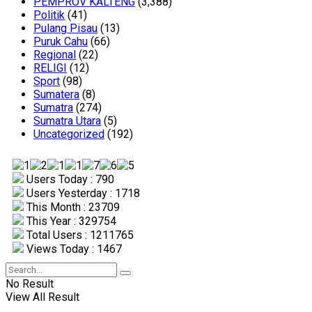
PEMPROV KALTENG
(3,388)
Politik
(41)
Pulang Pisau
(13)
Puruk Cahu
(66)
Regional
(22)
RELIGI
(12)
Sport
(98)
Sumatera
(8)
Sumatra
(274)
Sumatra Utara
(5)
Uncategorized
(192)
Users Today : 790
Users Yesterday : 1718
This Month : 23709
This Year : 329754
Total Users : 1211765
Views Today : 1467
No Result
View All Result