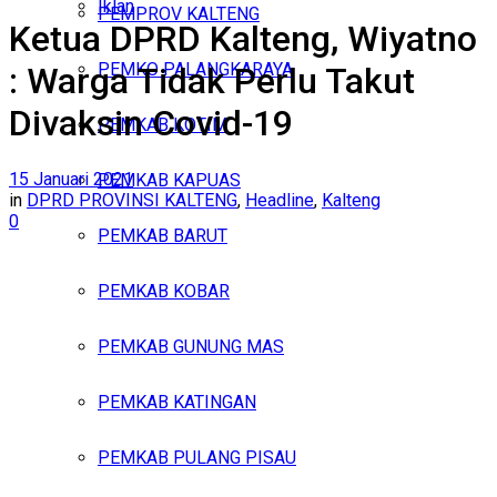
Iklan
PEMPROV KALTENG
Ketua DPRD Kalteng, Wiyatno
Minggu, Agustus 9, 2026
PEMKO PALANGKARAYA
: Warga Tidak Perlu Takut
Divaksin Covid-19
PEMKAB KOTIM
15 Januari 2021
PEMKAB KAPUAS
in
DPRD PROVINSI KALTENG
,
Headline
,
Kalteng
0
PEMKAB BARUT
PEMKAB KOBAR
PEMKAB GUNUNG MAS
PEMKAB KATINGAN
PEMKAB PULANG PISAU