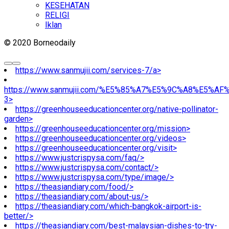
KESEHATAN
RELIGI
Iklan
© 2020 Borneodaily
https://www.sanmujii.com/services-7/a>
https://www.sanmujii.com/%E5%85%A7%E5%9C%A8%E5%A
3>
https://greenhouseeducationcenter.org/native-pollinator-
garden>
https://greenhouseeducationcenter.org/mission>
https://greenhouseeducationcenter.org/videos>
https://greenhouseeducationcenter.org/visit>
https://www.justcrispysa.com/faq/>
https://www.justcrispysa.com/contact/>
https://www.justcrispysa.com/type/image/>
https://theasiandiary.com/food/>
https://theasiandiary.com/about-us/>
https://theasiandiary.com/which-bangkok-airport-is-
better/>
https://theasiandiary.com/best-malaysian-dishes-to-try-