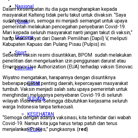
Nasional
Dalam kesempatan itu dia juga mengharapkan kepada
masyarakat Kalteng tidak perlu takut untuk divaksin. “Saya
sudah divaksin, semoga ini menjadi semangat untuk upaya
Politik
pemerintah melakukan pencegahan penyebaran Covid-19.
Mari kepada seluruh masyarakat nanti jangan takut di vaksin,”
Ekonomi
harap wakil rakyat dari Daerah Pemilihan (Dapil) V, meliputi
Kabupaten Kapuas dan Pulang Pisau (Pulpis) ini.
Sport
Sebelum vaksin resmi disuntikkan, BPOM sudah melakukan
penelitian dan mengeluarkan izin penggunaan darurat atau
Emergency Use Authorization (EUA) terhadap vaksin Sinovac.
Lain-lain
Wiyatno mengatakan, harapannya dengan disuntiknya
OPINI
beberapa pejabat penting daerah, kepercayaan masyarakat
tumbuh. Vaksin menjadi salah satu upaya pemerintah untuk
menghindari meluasnya penyebaran Covid-19 di seluruh
BUDAYA
wilayah Indonesia. Sehingga dibutuhkan kerjasama seluruh
warga Indonesia tanpa terkecuali.
KESEHATAN
“Semoga dengan adanya vaksinasi, kita terhindar dari wabah
Covid-19. Namun kita juga harus tetap patuh dan terus
menjalankan Prokes,” pungkasnya. (
red
)
RELIGI