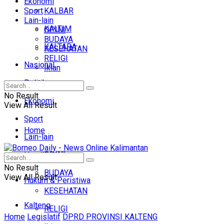
Ekonomi
Sport
KALBAR
Lain-lain
KALTIM
OPINI
BUDAYA
KALTARA
KESEHATAN
RELIGI
Nasional
Iklan
Politik
No Result
Ekonomi
View All Result
Sport
Home
Lain-lain
OPINI
Headline
No Result
BUDAYA
View All Result
Hukum & Peristiwa
KESEHATAN
Kalteng
RELIGI
Home
Legislatif
DPRD PROVINSI KALTENG