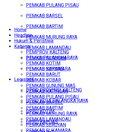
PEMKAB PULANG PISAU
PEMKAB BARSEL
PEMKAB BARTIM
Home
Headline
PEMKAB MURUNG RAYA
Hukum & Peristiwa
Kalteng
PEMKAB LAMANDAU
PEMPROV KALTENG
PEMKO PALANGKARAYA
PEMKAB SERUYAN
PEMKAB KOTIM
PEMKAB SUKAMARA
PEMKAB KAPUAS
PEMKAB BARUT
Legislatif
PEMKAB KOBAR
PEMKAB GUNUNG MAS
DPRD PROVINSI KALTENG
PEMKAB KATINGAN
PEMKAB PULANG PISAU
DPRD KOTA PALANGKA RAYA
PEMKAB BARSEL
PEMKAB BARTIM
DPRD KOTIM
PEMKAB MURUNG RAYA
PEMKAB LAMANDAU
DPRD KAPUAS
PEMKAB SERUYAN
PEMKAB SUKAMARA