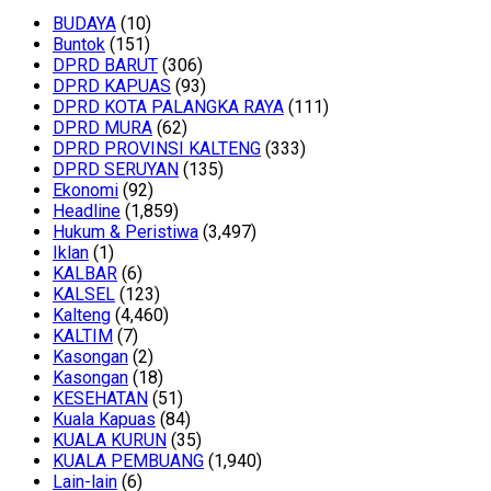
BUDAYA
(10)
Buntok
(151)
DPRD BARUT
(306)
DPRD KAPUAS
(93)
DPRD KOTA PALANGKA RAYA
(111)
DPRD MURA
(62)
DPRD PROVINSI KALTENG
(333)
DPRD SERUYAN
(135)
Ekonomi
(92)
Headline
(1,859)
Hukum & Peristiwa
(3,497)
Iklan
(1)
KALBAR
(6)
KALSEL
(123)
Kalteng
(4,460)
KALTIM
(7)
Kasongan
(2)
Kasongan
(18)
KESEHATAN
(51)
Kuala Kapuas
(84)
KUALA KURUN
(35)
KUALA PEMBUANG
(1,940)
Lain-lain
(6)