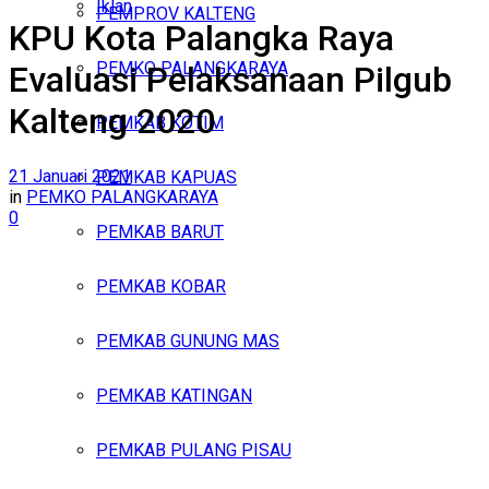
Iklan
PEMPROV KALTENG
KPU Kota Palangka Raya
Sabtu, Agustus 8, 2026
PEMKO PALANGKARAYA
Evaluasi Pelaksanaan Pilgub
Kalteng 2020
PEMKAB KOTIM
21 Januari 2021
PEMKAB KAPUAS
in
PEMKO PALANGKARAYA
0
PEMKAB BARUT
PEMKAB KOBAR
PEMKAB GUNUNG MAS
PEMKAB KATINGAN
PEMKAB PULANG PISAU