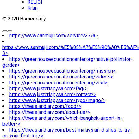
RELIGI
Iklan
© 2020 Borneodaily
https://www.sanmujii.com/services-7/a>
https://www.sanmujii.com/%E5%85%A7%E5%9C%A8%E5%A
3>
https://greenhouseeducationcenter.org/native-pollinator-
garden>
https://greenhouseeducationcenter.org/mission>
https://greenhouseeducationcenter.org/videos>
https://greenhouseeducationcenter.org/visit>
https://www.justcrispysa.com/faq/>
https://www.justcrispysa.com/contact/>
https://www.justcrispysa.com/type/image/>
https://theasiandiary.com/food/>
https://theasiandiary.com/about-us/>
https://theasiandiary.com/which-bangkok-airport-is-
better/>
https://theasiandiary.com/best-malaysian-dishes-to-try-
on-your-first-trip/>