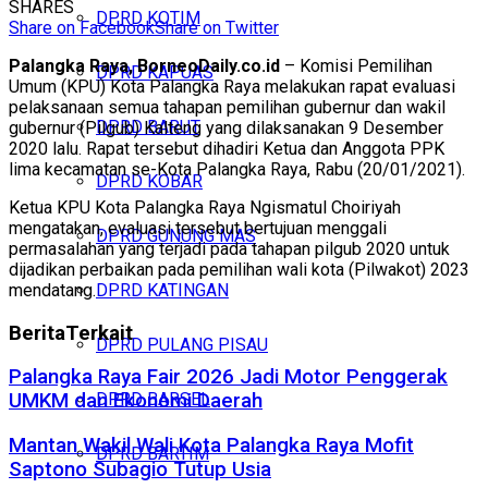
SHARES
DPRD KOTIM
Share on Facebook
Share on Twitter
Palangka Raya, BorneoDaily.co.id
– Komisi Pemilihan
DPRD KAPUAS
Umum (KPU) Kota Palangka Raya melakukan rapat evaluasi
pelaksanaan semua tahapan pemilihan gubernur dan wakil
DPRD BARUT
gubernur (Pilgub) Kalteng yang dilaksanakan 9 Desember
2020 lalu. Rapat tersebut dihadiri Ketua dan Anggota PPK
lima kecamatan se-Kota Palangka Raya, Rabu (20/01/2021).
DPRD KOBAR
Ketua KPU Kota Palangka Raya Ngismatul Choiriyah
mengatakan, evaluasi tersebut bertujuan menggali
DPRD GUNUNG MAS
permasalahan yang terjadi pada tahapan pilgub 2020 untuk
dijadikan perbaikan pada pemilihan wali kota (Pilwakot) 2023
mendatang.
DPRD KATINGAN
Berita
Terkait
DPRD PULANG PISAU
Palangka Raya Fair 2026 Jadi Motor Penggerak
DPRD BARSEL
UMKM dan Ekonomi Daerah
Mantan Wakil Wali Kota Palangka Raya Mofit
DPRD BARTIM
Saptono Subagio Tutup Usia