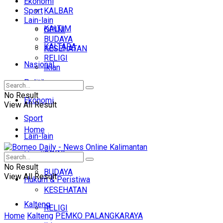
Ekonomi
Sport
KALBAR
Lain-lain
KALTIM
OPINI
BUDAYA
KALTARA
KESEHATAN
RELIGI
Nasional
Iklan
Politik
No Result
Ekonomi
View All Result
Sport
Home
Lain-lain
OPINI
Headline
No Result
BUDAYA
View All Result
Hukum & Peristiwa
KESEHATAN
Kalteng
RELIGI
Home
Kalteng
PEMKO PALANGKARAYA