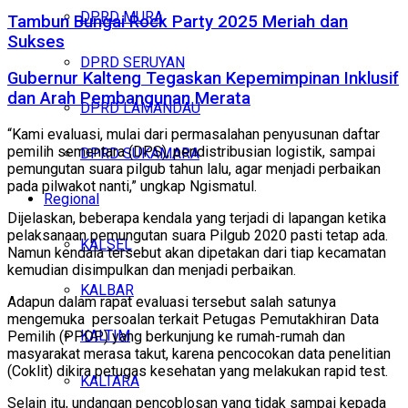
DPRD MURA
Tambun Bungai Rock Party 2025 Meriah dan
Sukses
DPRD SERUYAN
Gubernur Kalteng Tegaskan Kepemimpinan Inklusif
dan Arah Pembangunan Merata
DPRD LAMANDAU
“Kami evaluasi, mulai dari permasalahan penyusunan daftar
pemilih sementara (DPS), pendistribusian logistik, sampai
DPRD SUKAMARA
pemungutan suara pilgub tahun lalu, agar menjadi perbaikan
pada pilwakot nanti,” ungkap Ngismatul.
Regional
Dijelaskan, beberapa kendala yang terjadi di lapangan ketika
pelaksanaan pemungutan suara Pilgub 2020 pasti tetap ada.
KALSEL
Namun kendala tersebut akan dipetakan dari tiap kecamatan
kemudian disimpulkan dan menjadi perbaikan.
KALBAR
Adapun dalam rapat evaluasi tersebut salah satunya
mengemuka persoalan terkait Petugas Pemutakhiran Data
KALTIM
Pemilih (PPDP) yang berkunjung ke rumah-rumah dan
masyarakat merasa takut, karena pencocokan data penelitian
(Coklit) dikira petugas kesehatan yang melakukan rapid test.
KALTARA
Selain itu, undangan pencoblosan yang tidak sampai kepada