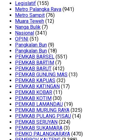
Legislatif
(155)
Metro Palangka Raya
(941)
Metro Sampit
(76)
Muara Teweh
(12)
Nanga Bulik
(7)
Nasional
(341)
OPINI
(51)
Pangkalan Bun
(9)
Pangkalan Bun
(18)
PEMKAB BARSEL
(551)
PEMKAB BARTIM
(7)
PEMKAB BARUT
(412)
PEMKAB GUNUNG MAS
(13)
PEMKAB KAPUAS
(32)
PEMKAB KATINGAN
(17)
PEMKAB KOBAR
(11)
PEMKAB KOTIM
(30)
PEMKAB LAMANDAU
(19)
PEMKAB MURUNG RAYA
(325)
PEMKAB PULANG PISAU
(14)
PEMKAB SERUYAN
(224)
PEMKAB SUKAMARA
(3)
PEMKO PALANGKARAYA
(470)
PEMPROV KALTENG
(3,388)