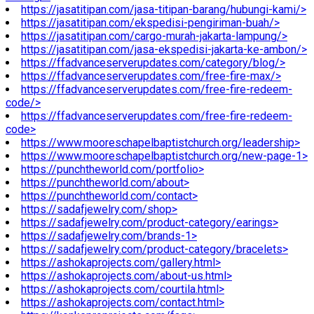
https://jasatitipan.com/jasa-titipan-barang/hubungi-kami/>
https://jasatitipan.com/ekspedisi-pengiriman-buah/>
https://jasatitipan.com/cargo-murah-jakarta-lampung/>
https://jasatitipan.com/jasa-ekspedisi-jakarta-ke-ambon/>
https://ffadvanceserverupdates.com/category/blog/>
https://ffadvanceserverupdates.com/free-fire-max/>
https://ffadvanceserverupdates.com/free-fire-redeem-
code/>
https://ffadvanceserverupdates.com/free-fire-redeem-
code>
https://www.mooreschapelbaptistchurch.org/leadership>
https://www.mooreschapelbaptistchurch.org/new-page-1>
https://punchtheworld.com/portfolio>
https://punchtheworld.com/about>
https://punchtheworld.com/contact>
https://sadafjewelry.com/shop>
https://sadafjewelry.com/product-category/earings>
https://sadafjewelry.com/brands-1>
https://sadafjewelry.com/product-category/bracelets>
https://ashokaprojects.com/gallery.html>
https://ashokaprojects.com/about-us.html>
https://ashokaprojects.com/courtila.html>
https://ashokaprojects.com/contact.html>