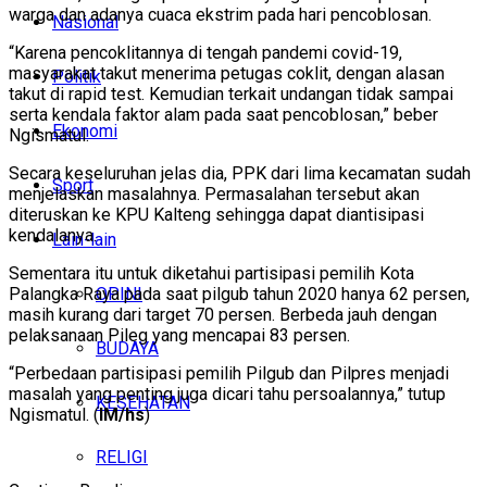
warga dan adanya cuaca ekstrim pada hari pencoblosan.
Nasional
“Karena pencoklitannya di tengah pandemi covid-19,
masyarakat takut menerima petugas coklit, dengan alasan
Politik
takut di rapid test. Kemudian terkait undangan tidak sampai
serta kendala faktor alam pada saat pencoblosan,” beber
Ekonomi
Ngismatul.
Secara keseluruhan jelas dia, PPK dari lima kecamatan sudah
Sport
menjelaskan masalahnya. Permasalahan tersebut akan
diteruskan ke KPU Kalteng sehingga dapat diantisipasi
kendalanya.
Lain-lain
Sementara itu untuk diketahui partisipasi pemilih Kota
OPINI
Palangka Raya pada saat pilgub tahun 2020 hanya 62 persen,
masih kurang dari target 70 persen. Berbeda jauh dengan
pelaksanaan Pileg yang mencapai 83 persen.
BUDAYA
“Perbedaan partisipasi pemilih Pilgub dan Pilpres menjadi
masalah yang penting juga dicari tahu persoalannya,” tutup
KESEHATAN
Ngismatul. (
IM/hs
)
RELIGI