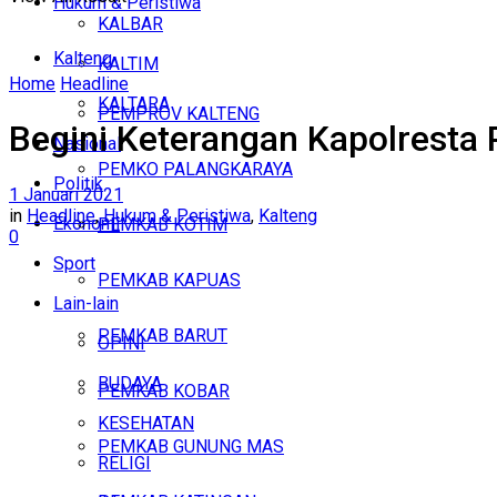
Hukum & Peristiwa
KALBAR
Kalteng
KALTIM
Home
Headline
KALTARA
PEMPROV KALTENG
Begini Keterangan Kapolresta
Nasional
PEMKO PALANGKARAYA
Politik
1 Januari 2021
in
Headline
,
Hukum & Peristiwa
,
Kalteng
Ekonomi
PEMKAB KOTIM
0
Sport
PEMKAB KAPUAS
Lain-lain
PEMKAB BARUT
OPINI
BUDAYA
PEMKAB KOBAR
KESEHATAN
PEMKAB GUNUNG MAS
RELIGI