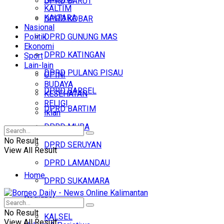
DPRD BARUT
KALTIM
KALTARA
DPRD KOBAR
Nasional
Politik
DPRD GUNUNG MAS
Ekonomi
DPRD KATINGAN
Sport
Lain-lain
DPRD PULANG PISAU
OPINI
BUDAYA
DPRD BARSEL
KESEHATAN
RELIGI
DPRD BARTIM
Iklan
DPRD MURA
No Result
DPRD SERUYAN
View All Result
DPRD LAMANDAU
Home
DPRD SUKAMARA
Regional
Headline
No Result
KALSEL
View All Result