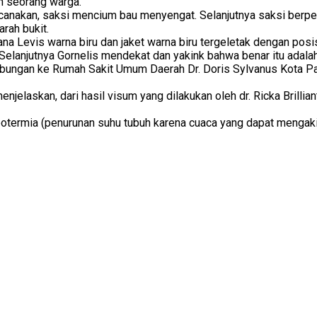
h seorang warga.
encanakan, saksi mencium bau menyengat. Selanjutnya saksi ber
arah bukit.
ana Levis warna biru dan jaket warna biru tergeletak dengan posi
elanjutnya Gornelis mendekat dan yakink bahwa benar itu adalah 
abungan ke Rumah Sakit Umum Daerah Dr. Doris Sylvanus Kota P
jelaskan, dari hasil visum yang dilakukan oleh dr. Ricka Brillia
termia (penurunan suhu tubuh karena cuaca yang dapat mengakiba