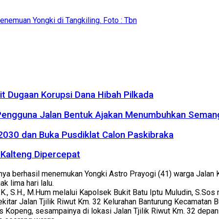
penemuan Yongki di Tangkiling. Foto : Tbn
it Dugaan Korupsi Dana Hibah Pilkada
 Pengguna Jalan Bentuk Ajakan Menumbuhkan Seman
2030 dan Buka Pusdiklat Calon Paskibraka
Kalteng Dipercepat
a berhasil menemukan Yongki Astro Prayogi (41) warga Jalan Ka
 lima hari lalu.
K., S.H., M.Hum melalui Kapolsek Bukit Batu Iptu Muludin, S.So
kitar Jalan Tjilik Riwut Km. 32 Kelurahan Banturung Kecamatan B
 Kopeng, sesampainya di lokasi Jalan Tjilik Riwut Km. 32 depa