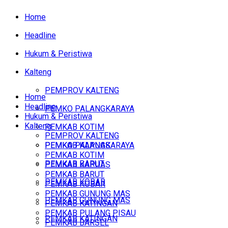
Home
Headline
Hukum & Peristiwa
Kalteng
PEMPROV KALTENG
Home
Headline
PEMKO PALANGKARAYA
Hukum & Peristiwa
Kalteng
PEMKAB KOTIM
PEMPROV KALTENG
PEMKAB KAPUAS
PEMKO PALANGKARAYA
PEMKAB KOTIM
PEMKAB BARUT
PEMKAB KAPUAS
PEMKAB BARUT
PEMKAB KOBAR
PEMKAB KOBAR
PEMKAB GUNUNG MAS
PEMKAB GUNUNG MAS
PEMKAB KATINGAN
PEMKAB PULANG PISAU
PEMKAB KATINGAN
PEMKAB BARSEL