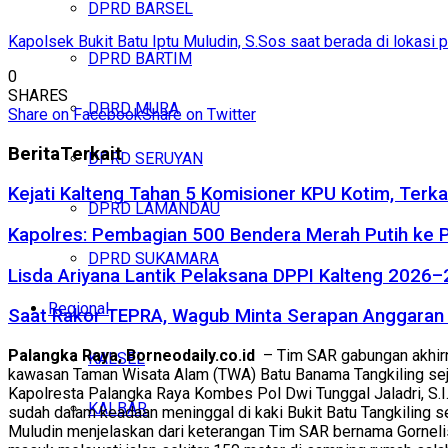
DPRD BARSEL
Kapolsek Bukit Batu Iptu Muludin, S.Sos saat berada di lokasi 
DPRD BARTIM
0
SHARES
DPRD MURA
Share on Facebook
Share on Twitter
Berita
Terkait
DPRD SERUYAN
Kejati Kalteng Tahan 5 Komisioner KPU Kotim, Terka
DPRD LAMANDAU
Kapolres: Pembagian 500 Bendera Merah Putih ke
DPRD SUKAMARA
Lisda Ariyana Lantik Pelaksana DPPI Kalteng 2026–
Regional
Saat Rakor TEPRA, Wagub Minta Serapan Anggaran 
Palangka Raya, Borneodaily.co.id
– Tim SAR gabungan akhirny
KALSEL
kawasan Taman Wisata Alam (TWA) Batu Banama Tangkiling sejak
Kapolresta Palangka Raya Kombes Pol Dwi Tunggal Jaladri, S.I.
KALBAR
sudah dalam keadaan meninggal di kaki Bukit Batu Tangkiling se
Muludin menjelaskan dari keterangan Tim SAR bernama Gornelis