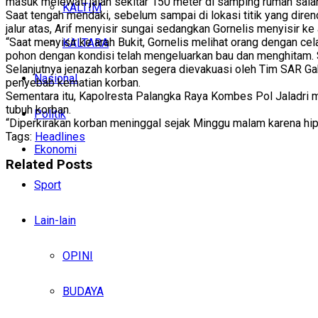
masuk melewati jalan sekitar 150 meter di samping rumah sala
KALTIM
Saat tengah mendaki, sebelum sampai di lokasi titik yang dir
jalur atas, Arif menyisir sungai sedangkan Gornelis menyisir ke 
“Saat menyisir ke arah Bukit, Gornelis melihat orang dengan cel
KALTARA
pohon dengan kondisi telah mengeluarkan bau dan menghitam. S
Selanjutnya jenazah korban segera dievakuasi oleh Tim SAR G
Nasional
penyebab kematian korban.
Sementara itu, Kapolresta Palangka Raya Kombes Pol Jaladri men
tubuh korban.
Politik
“Diperkirakan korban meninggal sejak Minggu malam karena hipo
Tags:
Headlines
Ekonomi
Related
Posts
Sport
Lain-lain
OPINI
BUDAYA