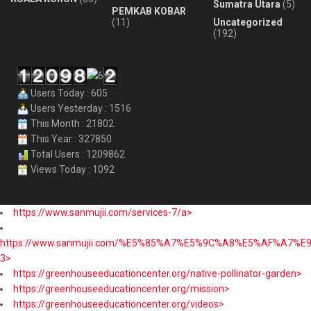
Sumatra Utara
(5)
PEMKAB KOBAR
(11)
Uncategorized
(192)
Users Today : 605
Users Yesterday : 1516
This Month : 21802
This Year : 327850
Total Users : 1209862
Views Today : 1092
https://www.sanmujii.com/services-7/a>
https://www.sanmujii.com/%E5%85%A7%E5%9C%A8%E5%AF%A7%
3>
https://greenhouseeducationcenter.org/native-pollinator-garden>
https://greenhouseeducationcenter.org/mission>
https://greenhouseeducationcenter.org/videos>