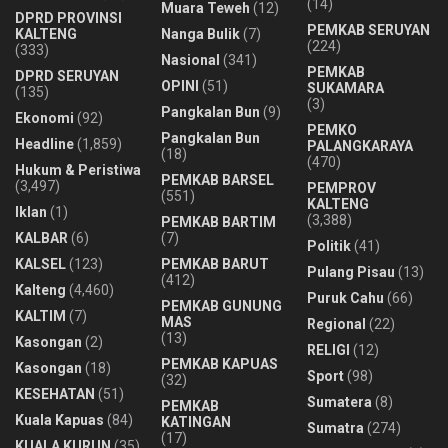
(14)
Muara Teweh
(12)
DPRD PROVINSI
PEMKAB SERUYAN
KALTENG
Nanga Bulik
(7)
(224)
(333)
Nasional
(341)
PEMKAB
DPRD SERUYAN
OPINI
(51)
SUKAMARA
(135)
(3)
Pangkalan Bun
(9)
Ekonomi
(92)
PEMKO
Pangkalan Bun
Headline
(1,859)
PALANGKARAYA
(18)
(470)
Hukum & Peristiwa
PEMKAB BARSEL
(3,497)
PEMPROV
(551)
KALTENG
Iklan
(1)
(3,388)
PEMKAB BARTIM
KALBAR
(6)
(7)
Politik
(41)
KALSEL
(123)
PEMKAB BARUT
Pulang Pisau
(13)
(412)
Kalteng
(4,460)
Puruk Cahu
(66)
PEMKAB GUNUNG
KALTIM
(7)
MAS
Regional
(22)
(13)
Kasongan
(2)
RELIGI
(12)
PEMKAB KAPUAS
Kasongan
(18)
Sport
(98)
(32)
KESEHATAN
(51)
Sumatera
(8)
PEMKAB
Kuala Kapuas
(84)
KATINGAN
Sumatra
(274)
(17)
KUALA KURUN
(35)