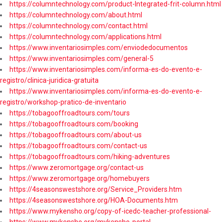
https://columntechnology.com/product-Integrated-frit-column.html
https://columntechnology.com/about.html
https://columntechnology.com/contact.html
https://columntechnology.com/applications.html
https://www.inventariosimples.com/enviodedocumentos
https://www.inventariosimples.com/general-5
https://www.inventariosimples.com/informa-es-do-evento-e-
registro/clinica-juridica-gratuita
https://www.inventariosimples.com/informa-es-do-evento-e-
registro/workshop-pratico-de-inventario
https://tobagooffroadtours.com/tours
https://tobagooffroadtours.com/booking
https://tobagooffroadtours.com/about-us
https://tobagooffroadtours.com/contact-us
https://tobagooffroadtours.com/hiking-adventures
https://www.zeromortgage.org/contact-us
https://www.zeromortgage.org/homebuyers
https://4seasonswestshore.org/Service_Providers.htm
https://4seasonswestshore.org/HOA-Documents.htm
https://www.mykensho.org/copy-of-icedc-teacher-professional-
https://www.mykensho.org/mykensho-portal