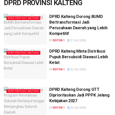
DPRD PROVINSI KALTENG
DPRD Kalteng Dorong BUMD
DPRD PROVINSI KALTENG
Bertransformasi Jadi
Perusahaan Daerah yang Lebih
Kompetitif
BY
EDITOR 1
27 JULI 2026
DPRD Kalteng Minta Distribusi
DPRD PROVINSI KALTENG
Pupuk Bersubsidi Diawasi Lebih
Ketat
BY
EDITOR 1
25 JULI 2026
DPRD Kalteng Dorong GTT
DPRD PROVINSI KALTENG
Diprioritaskan Jadi PPPK Jelang
Kebijakan 2027
BY
EDITOR 1
24 JULI 2026