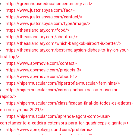
https://greenhouseeducationcenter.org/visit>
https://www.justcrispysa.com/faq/>
https://www.justcrispysa.com/contact/>
https://www.justcrispysa.com/type/image/>
https://theasiandiary.com/food/>
https://theasiandiary.com/about-us/>
https://theasiandiary.com/which-bangkok-airport-is-better/>
https://theasiandiary.com/best-malaysian-dishes-to-try-on-your-
first-trip/>
https://www.apvmovie.com/contact>
https://www.apvmovie.com/projects-3>
https://www.apvmovie.com/about-1>
https://hipermuscular.com/hipertrofia-muscular-feminina/>
https://hipermuscular.com/como-ganhar-massa-muscular-
rapido/>
https://hipermuscular.com/classificacao-final-de-todos-os-atletas-
no-mr-olympia-2021/>
https://hipermuscular.com/aprenda-agora-como-usar-
corretamente-a-cadeira-extensora-para-ter-quadriceps-gigantes/>
https://www.apexplayground.com/problems>