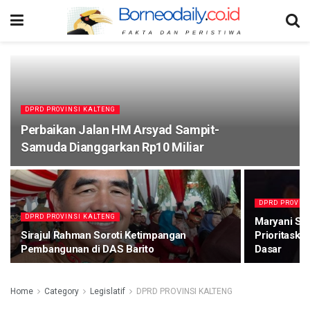
DPRD PROVINSI KALTENG
Perbaikan Jalan HM Arsyad Sampit-
Samuda Dianggarkan Rp10 Miliar
DPRD PROVIN
DPRD PROVINSI KALTENG
Maryani Sa
Sirajul Rahman Soroti Ketimpangan
Prioritaska
Pembangunan di DAS Barito
Dasar
Home
Category
Legislatif
DPRD PROVINSI KALTENG