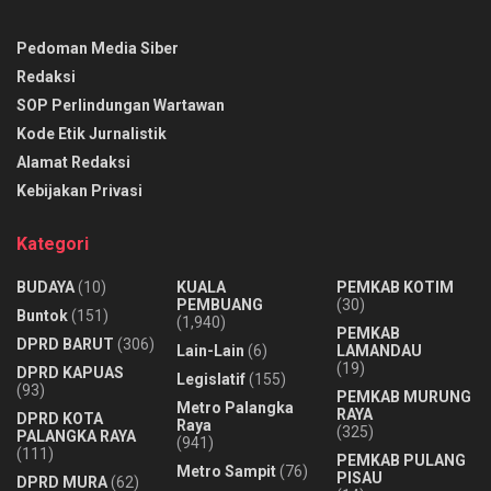
Pedoman Media Siber
Redaksi
SOP Perlindungan Wartawan
Kode Etik Jurnalistik
Alamat Redaksi
Kebijakan Privasi
Kategori
BUDAYA
(10)
KUALA
PEMKAB KOTIM
PEMBUANG
(30)
Buntok
(151)
(1,940)
PEMKAB
DPRD BARUT
(306)
Lain-Lain
(6)
LAMANDAU
(19)
DPRD KAPUAS
Legislatif
(155)
(93)
PEMKAB MURUNG
Metro Palangka
RAYA
DPRD KOTA
Raya
(325)
PALANGKA RAYA
(941)
(111)
PEMKAB PULANG
Metro Sampit
(76)
PISAU
DPRD MURA
(62)