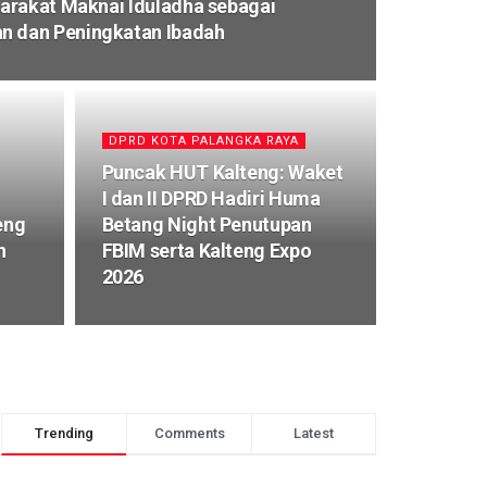
arakat Maknai Iduladha sebagai
 dan Peningkatan Ibadah
DPRD KOTA PALANGKA RAYA
Puncak HUT Kalteng: Waket
I dan II DPRD Hadiri Huma
eng
Betang Night Penutupan
n
FBIM serta Kalteng Expo
2026
Trending
Comments
Latest