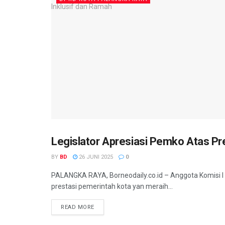
Legislator Apresiasi Pemko Atas Pr
DPRD KOTA PALANGKA RAYA
BY
BD
26 JUNI 2025
0
PALANGKA RAYA, Borneodaily.co.id – Anggota Komisi I
prestasi pemerintah kota yan meraih...
READ MORE