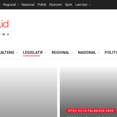
Regional
Nasional
Politik
Ekonomi
Sport
Lain-lain
KALTENG
LEGISLATIF
REGIONAL
NASIONAL
POLIT
DPRD KOTA PALANGKA RAYA