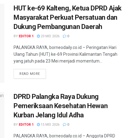
HUT ke-69 Kalteng, Ketua DPRD Ajak
Masyarakat Perkuat Persatuan dan
Dukung Pembangunan Daerah
BY
EDITOR 1
23 MEI 2026
0
PALANGKA RAYA, borneodaily.co.id – Peringatan Hari
Ulang Tahun (HUT) ke-69 Provinsi Kalimantan Tengah
yang jatuh pada 23 Mei menjadi momentum...
READ MORE
DPRD Palangka Raya Dukung
Pemeriksaan Kesehatan Hewan
Kurban Jelang Idul Adha
BY
EDITOR 1
15 MEI 2026
0
PALANGKA RAYA, borneodaily.co.id – Anggota DPRD