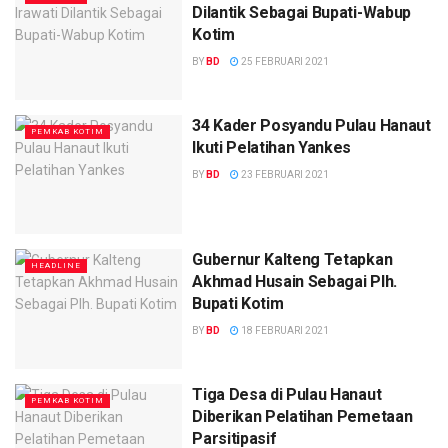
Dilantik Sebagai Bupati-Wabup
Kotim
BY
BD
25 FEBRUARI 2021
34 Kader Posyandu Pulau Hanaut
PEMKAB KOTIM
Ikuti Pelatihan Yankes
BY
BD
23 FEBRUARI 2021
Gubernur Kalteng Tetapkan
HEADLINE
Akhmad Husain Sebagai Plh.
Bupati Kotim
BY
BD
18 FEBRUARI 2021
Tiga Desa di Pulau Hanaut
PEMKAB KOTIM
Diberikan Pelatihan Pemetaan
Parsitipasif