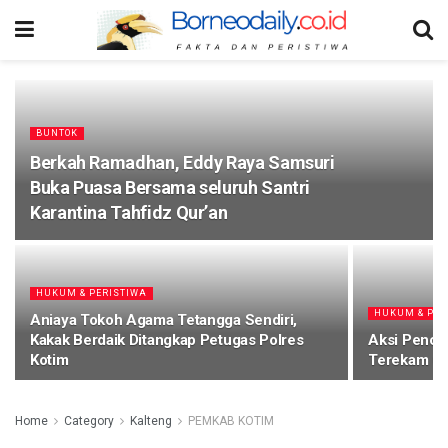
BUNTOK
Berkah Ramadhan, Eddy Raya Samsuri
Buka Puasa Bersama seluruh Santri
Karantina Tahfidz Qur’an
HUKUM & PERISTIWA
HUKUM & PER
Aniaya Tokoh Agama Tetangga Sendiri,
Kakak Berdaik Ditangkap Petugas Polres
Aksi Pencur
Kotim
Terekam C
Home
Category
Kalteng
PEMKAB KOTIM