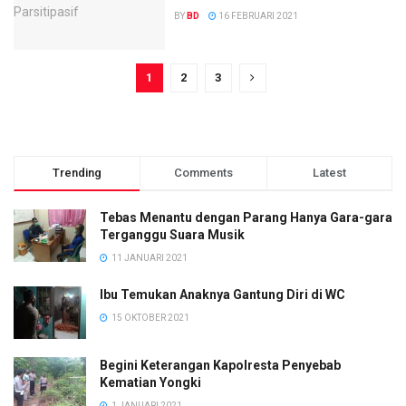
BY
BD
16 FEBRUARI 2021
1
2
3
Trending
Comments
Latest
Tebas Menantu dengan Parang Hanya Gara-gara
Terganggu Suara Musik
11 JANUARI 2021
Ibu Temukan Anaknya Gantung Diri di WC
15 OKTOBER 2021
Begini Keterangan Kapolresta Penyebab
Kematian Yongki
1 JANUARI 2021