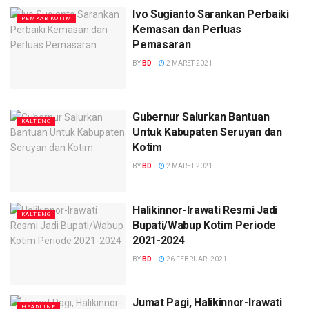
Ivo Sugianto Sarankan Perbaiki
PEMKAB KOTIM
Kemasan dan Perluas
Pemasaran
BY
BD
2 MARET 2021
Gubernur Salurkan Bantuan
KALTENG
Untuk Kabupaten Seruyan dan
Kotim
BY
BD
2 MARET 2021
Halikinnor-Irawati Resmi Jadi
KALTENG
Bupati/Wabup Kotim Periode
2021-2024
BY
BD
26 FEBRUARI 2021
Jumat Pagi, Halikinnor-Irawati
HEADLINE