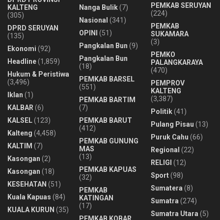
PEMKAB SERUYAN
KALTENG
Nanga Bulik
(7)
(224)
(305)
Nasional
(341)
PEMKAB
DPRD SERUYAN
OPINI
(51)
SUKAMARA
(135)
(3)
Pangkalan Bun
(9)
Ekonomi
(92)
PEMKO
Pangkalan Bun
Headline
(1,859)
PALANGKARAYA
(18)
(470)
Hukum & Peristiwa
PEMKAB BARSEL
(3,496)
PEMPROV
(551)
KALTENG
Iklan
(1)
(3,387)
PEMKAB BARTIM
KALBAR
(6)
(7)
Politik
(41)
KALSEL
(123)
PEMKAB BARUT
Pulang Pisau
(13)
(412)
Kalteng
(4,458)
Puruk Cahu
(66)
PEMKAB GUNUNG
KALTIM
(7)
MAS
Regional
(22)
(13)
Kasongan
(2)
RELIGI
(12)
PEMKAB KAPUAS
Kasongan
(18)
Sport
(98)
(32)
KESEHATAN
(51)
Sumatera
(8)
PEMKAB
Kuala Kapuas
(84)
KATINGAN
Sumatra
(274)
(17)
KUALA KURUN
(35)
Sumatra Utara
(5)
PEMKAB KOBAR