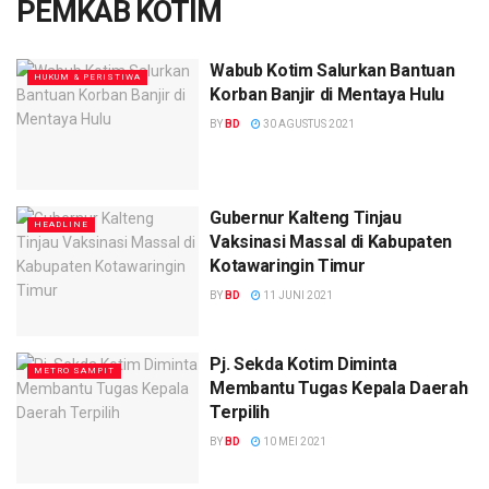
PEMKAB KOTIM
Wabub Kotim Salurkan Bantuan
HUKUM & PERISTIWA
Korban Banjir di Mentaya Hulu
BY
BD
30 AGUSTUS 2021
Gubernur Kalteng Tinjau
HEADLINE
Vaksinasi Massal di Kabupaten
Kotawaringin Timur
BY
BD
11 JUNI 2021
Pj. Sekda Kotim Diminta
METRO SAMPIT
Membantu Tugas Kepala Daerah
Terpilih
BY
BD
10 MEI 2021