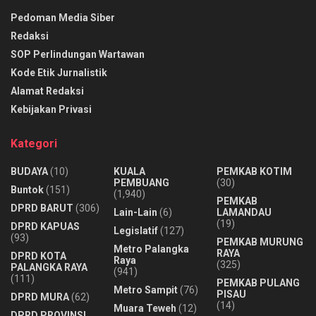
Pedoman Media Siber
Redaksi
SOP Perlindungan Wartawan
Kode Etik Jurnalistik
Alamat Redaksi
Kebijakan Privasi
Kategori
BUDAYA
(10)
KUALA
PEMKAB KOTIM
PEMBUANG
(30)
Buntok
(151)
(1,940)
PEMKAB
DPRD BARUT
(306)
Lain-Lain
(6)
LAMANDAU
(19)
DPRD KAPUAS
Legislatif
(127)
(93)
PEMKAB MURUNG
Metro Palangka
RAYA
DPRD KOTA
Raya
(325)
PALANGKA RAYA
(941)
(111)
PEMKAB PULANG
Metro Sampit
(76)
PISAU
DPRD MURA
(62)
(14)
Muara Teweh
(12)
DPRD PROVINSI