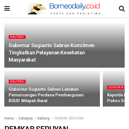
KALTENG
Gubernur Sugianto Sabran Komitmen
Tingkatkan Pelayanan Kesehatan
Masyarakat
KALTENG
HUKUM & PE
Gubernur Sugianto Sabran Lakukan
Pemancangan Perdana Pembangunan
Kapolda L
RSUD Wilayah Barat
Polres Se
Home
Category
Kalteng
PEMKAB SERUYAN