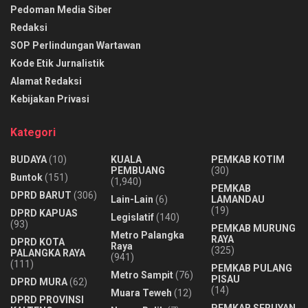
Pedoman Media Siber
Redaksi
SOP Perlindungan Wartawan
Kode Etik Jurnalistik
Alamat Redaksi
Kebijakan Privasi
Kategori
BUDAYA
(10)
KUALA
PEMKAB KOTIM
PEMBUANG
(30)
Buntok
(151)
(1,940)
PEMKAB
DPRD BARUT
(306)
Lain-Lain
(6)
LAMANDAU
(19)
DPRD KAPUAS
Legislatif
(140)
(93)
PEMKAB MURUNG
Metro Palangka
RAYA
DPRD KOTA
Raya
(325)
PALANGKA RAYA
(941)
(111)
PEMKAB PULANG
Metro Sampit
(76)
PISAU
DPRD MURA
(62)
(14)
Muara Teweh
(12)
DPRD PROVINSI
PEMKAB SERUYAN