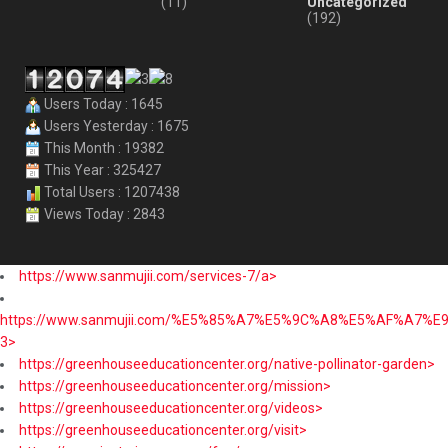
(11)
Uncategorized
(192)
Users Today : 1645
Users Yesterday : 1675
This Month : 19382
This Year : 325427
Total Users : 1207438
Views Today : 2843
https://www.sanmujii.com/services-7/a>
https://www.sanmujii.com/%E5%85%A7%E5%9C%A8%E5%AF%A7%
3>
https://greenhouseeducationcenter.org/native-pollinator-garden>
https://greenhouseeducationcenter.org/mission>
https://greenhouseeducationcenter.org/videos>
https://greenhouseeducationcenter.org/visit>