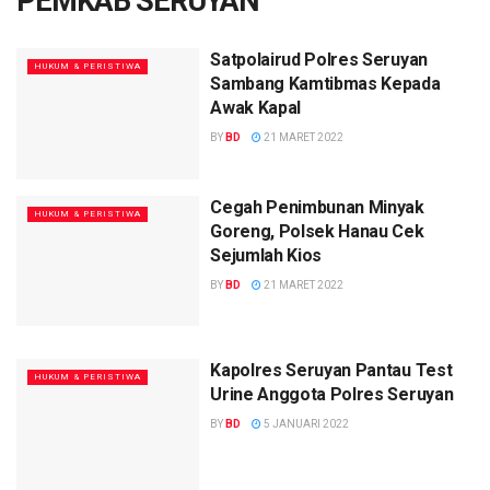
PEMKAB SERUYAN
Satpolairud Polres Seruyan
HUKUM & PERISTIWA
Sambang Kamtibmas Kepada
Awak Kapal
BY
BD
21 MARET 2022
Cegah Penimbunan Minyak
HUKUM & PERISTIWA
Goreng, Polsek Hanau Cek
Sejumlah Kios
BY
BD
21 MARET 2022
Kapolres Seruyan Pantau Test
HUKUM & PERISTIWA
Urine Anggota Polres Seruyan
BY
BD
5 JANUARI 2022