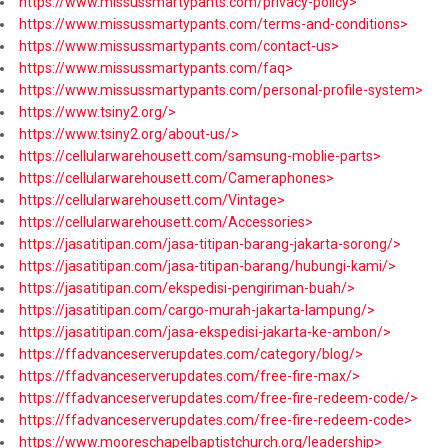
https://www.missussmartypants.com/privacy-policy>
https://www.missussmartypants.com/terms-and-conditions>
https://www.missussmartypants.com/contact-us>
https://www.missussmartypants.com/faq>
https://www.missussmartypants.com/personal-profile-system>
https://www.tsiny2.org/>
https://www.tsiny2.org/about-us/>
https://cellularwarehousett.com/samsung-moblie-parts>
https://cellularwarehousett.com/Cameraphones>
https://cellularwarehousett.com/Vintage>
https://cellularwarehousett.com/Accessories>
https://jasatitipan.com/jasa-titipan-barang-jakarta-sorong/>
https://jasatitipan.com/jasa-titipan-barang/hubungi-kami/>
https://jasatitipan.com/ekspedisi-pengiriman-buah/>
https://jasatitipan.com/cargo-murah-jakarta-lampung/>
https://jasatitipan.com/jasa-ekspedisi-jakarta-ke-ambon/>
https://ffadvanceserverupdates.com/category/blog/>
https://ffadvanceserverupdates.com/free-fire-max/>
https://ffadvanceserverupdates.com/free-fire-redeem-code/>
https://ffadvanceserverupdates.com/free-fire-redeem-code>
https://www.mooreschapelbaptistchurch.org/leadership>