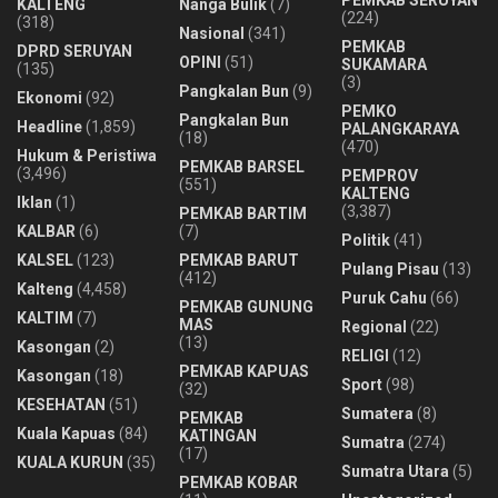
KALTENG
Nanga Bulik
(7)
(224)
(318)
Nasional
(341)
PEMKAB
DPRD SERUYAN
OPINI
(51)
SUKAMARA
(135)
(3)
Pangkalan Bun
(9)
Ekonomi
(92)
PEMKO
Pangkalan Bun
Headline
(1,859)
PALANGKARAYA
(18)
(470)
Hukum & Peristiwa
PEMKAB BARSEL
(3,496)
PEMPROV
(551)
KALTENG
Iklan
(1)
(3,387)
PEMKAB BARTIM
KALBAR
(6)
(7)
Politik
(41)
KALSEL
(123)
PEMKAB BARUT
Pulang Pisau
(13)
(412)
Kalteng
(4,458)
Puruk Cahu
(66)
PEMKAB GUNUNG
KALTIM
(7)
MAS
Regional
(22)
(13)
Kasongan
(2)
RELIGI
(12)
PEMKAB KAPUAS
Kasongan
(18)
Sport
(98)
(32)
KESEHATAN
(51)
Sumatera
(8)
PEMKAB
Kuala Kapuas
(84)
KATINGAN
Sumatra
(274)
(17)
KUALA KURUN
(35)
Sumatra Utara
(5)
PEMKAB KOBAR