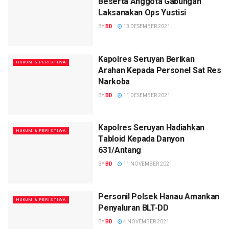
Beserta Anggota Gabungan
Laksanakan Ops Yustisi
BY
BD
13 DESEMBER 2021
Kapolres Seruyan Berikan
HUKUM & PERISTIWA
Arahan Kepada Personel Sat Res
Narkoba
BY
BD
11 DESEMBER 2021
Kapolres Seruyan Hadiahkan
HUKUM & PERISTIWA
Tabloid Kepada Danyon
631/Antang
BY
BD
11 NOVEMBER 2021
Personil Polsek Hanau Amankan
HUKUM & PERISTIWA
Penyaluran BLT-DD
BY
BD
4 NOVEMBER 2021