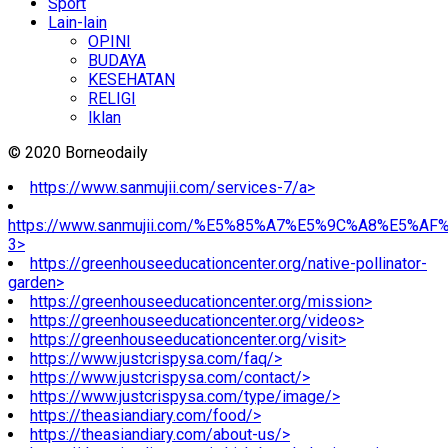
Sport
Lain-lain
OPINI
BUDAYA
KESEHATAN
RELIGI
Iklan
© 2020 Borneodaily
https://www.sanmujii.com/services-7/a>
https://www.sanmujii.com/%E5%85%A7%E5%9C%A8%E5%A
3>
https://greenhouseeducationcenter.org/native-pollinator-
garden>
https://greenhouseeducationcenter.org/mission>
https://greenhouseeducationcenter.org/videos>
https://greenhouseeducationcenter.org/visit>
https://www.justcrispysa.com/faq/>
https://www.justcrispysa.com/contact/>
https://www.justcrispysa.com/type/image/>
https://theasiandiary.com/food/>
https://theasiandiary.com/about-us/>