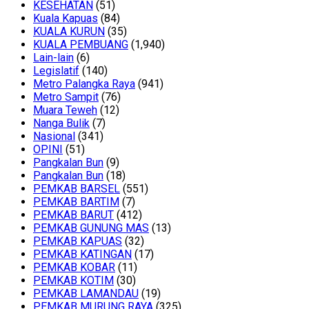
KESEHATAN
(51)
Kuala Kapuas
(84)
KUALA KURUN
(35)
KUALA PEMBUANG
(1,940)
Lain-lain
(6)
Legislatif
(140)
Metro Palangka Raya
(941)
Metro Sampit
(76)
Muara Teweh
(12)
Nanga Bulik
(7)
Nasional
(341)
OPINI
(51)
Pangkalan Bun
(9)
Pangkalan Bun
(18)
PEMKAB BARSEL
(551)
PEMKAB BARTIM
(7)
PEMKAB BARUT
(412)
PEMKAB GUNUNG MAS
(13)
PEMKAB KAPUAS
(32)
PEMKAB KATINGAN
(17)
PEMKAB KOBAR
(11)
PEMKAB KOTIM
(30)
PEMKAB LAMANDAU
(19)
PEMKAB MURUNG RAYA
(325)