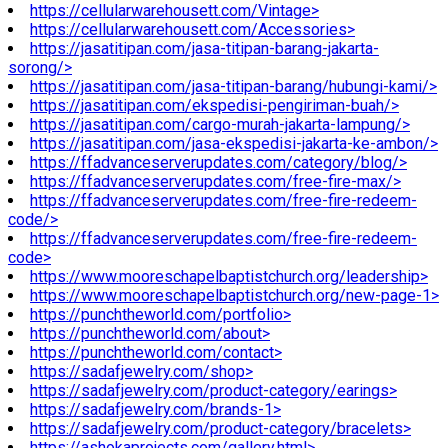
https://cellularwarehousett.com/Vintage>
https://cellularwarehousett.com/Accessories>
https://jasatitipan.com/jasa-titipan-barang-jakarta-
sorong/>
https://jasatitipan.com/jasa-titipan-barang/hubungi-kami/>
https://jasatitipan.com/ekspedisi-pengiriman-buah/>
https://jasatitipan.com/cargo-murah-jakarta-lampung/>
https://jasatitipan.com/jasa-ekspedisi-jakarta-ke-ambon/>
https://ffadvanceserverupdates.com/category/blog/>
https://ffadvanceserverupdates.com/free-fire-max/>
https://ffadvanceserverupdates.com/free-fire-redeem-
code/>
https://ffadvanceserverupdates.com/free-fire-redeem-
code>
https://www.mooreschapelbaptistchurch.org/leadership>
https://www.mooreschapelbaptistchurch.org/new-page-1>
https://punchtheworld.com/portfolio>
https://punchtheworld.com/about>
https://punchtheworld.com/contact>
https://sadafjewelry.com/shop>
https://sadafjewelry.com/product-category/earings>
https://sadafjewelry.com/brands-1>
https://sadafjewelry.com/product-category/bracelets>
https://ashokaprojects.com/gallery.html>