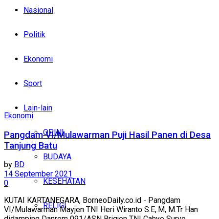
Nasional
Politik
Ekonomi
Sport
Lain-lain
Ekonomi
OPINI
Pangdam VI/Mulawarman Puji Hasil Panen di Desa
Tanjung Batu
BUDAYA
by
BD
14 September 2021
KESEHATAN
0
KUTAI KARTANEGARA, BorneoDaily.co.id - Pangdam
RELIGI
VI/Mulawarman Mayjen TNI Heri Wiranto S.E,.M, M.Tr Han
didamping Danrem 091/ASN Brigjen TNI Cahyo Suryo...