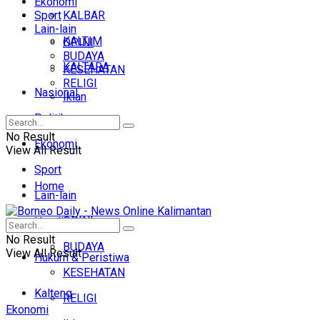
Ekonomi
Sport
KALBAR
Lain-lain
KALTIM
OPINI
BUDAYA
KALTARA
KESEHATAN
RELIGI
Nasional
Iklan
Politik
No Result
Ekonomi
View All Result
Sport
Home
Lain-lain
OPINI
Headline
No Result
BUDAYA
View All Result
Hukum & Peristiwa
KESEHATAN
Kalteng
RELIGI
Ekonomi