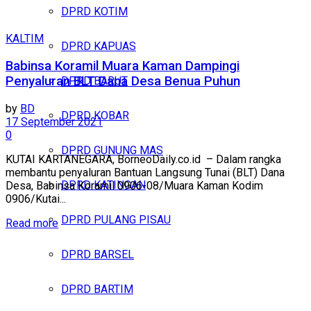
DPRD KOTIM
KALTIM
DPRD KAPUAS
Babinsa Koramil Muara Kaman Dampingi
Penyaluran BLT Dana Desa Benua Puhun
DPRD BARUT
by
BD
DPRD KOBAR
17 September 2021
0
DPRD GUNUNG MAS
KUTAI KARTANEGARA, BorneoDaily.co.id – Dalam rangka
membantu penyaluran Bantuan Langsung Tunai (BLT) Dana
DPRD KATINGAN
Desa, Babinsa Koramil 0906-08/Muara Kaman Kodim
0906/Kutai...
DPRD PULANG PISAU
Read more
DPRD BARSEL
DPRD BARTIM