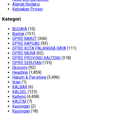
Alamat Redaksi
Kebijakan Privasi
Kategori
BUDAYA
(10)
Buntok
(151)
DPRD BARUT
(306)
DPRD KAPUAS
(93)
DPRD KOTA PALANGKA RAYA
(111)
DPRD MURA
(62)
DPRD PROVINSI KALTENG
(318)
DPRD SERUYAN
(135)
Ekonomi
(92)
Headline
(1,859)
Hukum & Peristiwa
(3,496)
Iklan
(1)
KALBAR
(6)
KALSEL
(123)
Kalteng
(4,458)
KALTIM
(7)
Kasongan
(2)
Kasongan
(18)