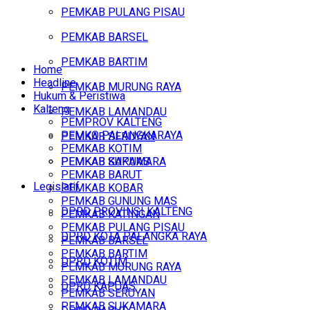
PEMKAB PULANG PISAU
PEMKAB BARSEL
PEMKAB BARTIM
Home
Headline
PEMKAB MURUNG RAYA
Hukum & Peristiwa
Kalteng
PEMKAB LAMANDAU
PEMPROV KALTENG
PEMKO PALANGKARAYA
PEMKAB SERUYAN
PEMKAB KOTIM
PEMKAB SUKAMARA
PEMKAB KAPUAS
PEMKAB BARUT
Legislatif
PEMKAB KOBAR
PEMKAB GUNUNG MAS
DPRD PROVINSI KALTENG
PEMKAB KATINGAN
PEMKAB PULANG PISAU
DPRD KOTA PALANGKA RAYA
PEMKAB BARSEL
PEMKAB BARTIM
DPRD KOTIM
PEMKAB MURUNG RAYA
PEMKAB LAMANDAU
DPRD KAPUAS
PEMKAB SERUYAN
PEMKAB SUKAMARA