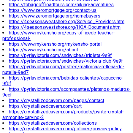
https://tobagooffroadtours.com/hiking-adventures
https://www.zeromortgage.org/contact-us
https://www.zeromortgage.org/homebuyers
https://4seasonswestshore.org/Service_Providers.htm
https://4seasonswestshore.org/HOA-Documents.htm
https://www.mykensho.org/copy-of-icedc-teacher-
professional-
https://www.mykensho.org/mykensho-portal
https://www.mykensho.org/about
https://pyrlavictoria.com/sndwiches/tripleta-9e9f
https://pyrlavictoria.com/sndwiches/victoria-club-9e9f
https://pyrlavictoria.com/postres/mallorcas-rellena-de-
nutella-9ed7
https://pyrlavictoria.com/bebidas-calientes/capuccino-
9f0f
https://pyrlavictoria.com/acompaantes/platanos-maduros-
9ecf
https://crystallizedcavern.com/pages/contact
https://crystallizedcavern.com/cart
https://crystallizedcavern.com/products/pyrite-crystal-
ammonite-carving-2
https://crystallizedcavern.com/collections
https://crystallizedcavern.com/policies/privacy-policy