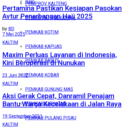
Iklan
PEMPROV KALTENG
Pertamina Pastikan Kesiapan Pasokan
Avtur Penerbangan Haji 2025
Jumat, Agustus 7, 2026
PEMKO PALANGKARAYA
by
BD
PEMKAB KOTIM
7 Mei 2025
KALTIM
PEMKAB KAPUAS
Maxim Perluas Layanan di Indonesia,
PEMKAB BARUT
Kini Beroperasi di Nunukan
PEMKAB KOBAR
23 Juni 2022
KALTIM
PEMKAB GUNUNG MAS
Aksi Gerak Cepat, Danramil Penajam
Bantu Warga Kecelakaan di Jalan Raya
PEMKAB KATINGAN
19 September 2021
PEMKAB PULANG PISAU
KALTIM