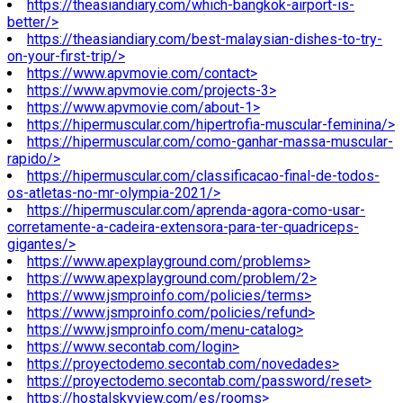
https://theasiandiary.com/which-bangkok-airport-is-
better/>
https://theasiandiary.com/best-malaysian-dishes-to-try-
on-your-first-trip/>
https://www.apvmovie.com/contact>
https://www.apvmovie.com/projects-3>
https://www.apvmovie.com/about-1>
https://hipermuscular.com/hipertrofia-muscular-feminina/>
https://hipermuscular.com/como-ganhar-massa-muscular-
rapido/>
https://hipermuscular.com/classificacao-final-de-todos-
os-atletas-no-mr-olympia-2021/>
https://hipermuscular.com/aprenda-agora-como-usar-
corretamente-a-cadeira-extensora-para-ter-quadriceps-
gigantes/>
https://www.apexplayground.com/problems>
https://www.apexplayground.com/problem/2>
https://www.jsmproinfo.com/policies/terms>
https://www.jsmproinfo.com/policies/refund>
https://www.jsmproinfo.com/menu-catalog>
https://www.secontab.com/login>
https://proyectodemo.secontab.com/novedades>
https://proyectodemo.secontab.com/password/reset>
https://hostalskyview.com/es/rooms>