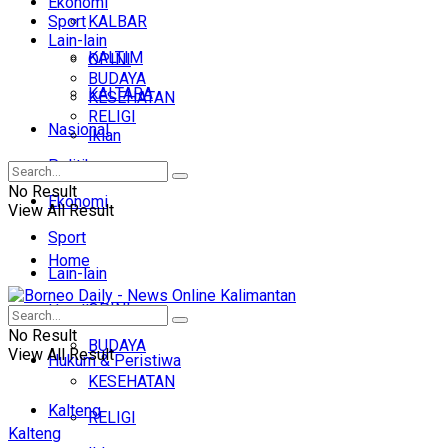
Ekonomi
Sport
KALBAR
Lain-lain
KALTIM
OPINI
BUDAYA
KALTARA
KESEHATAN
RELIGI
Nasional
Iklan
Politik
No Result
Ekonomi
View All Result
Sport
Home
Lain-lain
OPINI
Headline
No Result
BUDAYA
View All Result
Hukum & Peristiwa
KESEHATAN
Kalteng
RELIGI
Kalteng