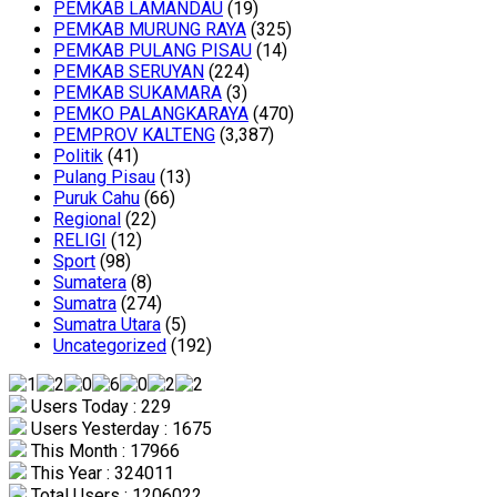
PEMKAB LAMANDAU
(19)
PEMKAB MURUNG RAYA
(325)
PEMKAB PULANG PISAU
(14)
PEMKAB SERUYAN
(224)
PEMKAB SUKAMARA
(3)
PEMKO PALANGKARAYA
(470)
PEMPROV KALTENG
(3,387)
Politik
(41)
Pulang Pisau
(13)
Puruk Cahu
(66)
Regional
(22)
RELIGI
(12)
Sport
(98)
Sumatera
(8)
Sumatra
(274)
Sumatra Utara
(5)
Uncategorized
(192)
Users Today : 229
Users Yesterday : 1675
This Month : 17966
This Year : 324011
Total Users : 1206022