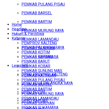
PEMKAB PULANG PISAU
PEMKAB BARSEL
PEMKAB BARTIM
Home
Headline
PEMKAB MURUNG RAYA
Hukum & Peristiwa
Kalteng
PEMKAB LAMANDAU
PEMPROV KALTENG
PEMKO PALANGKARAYA
PEMKAB SERUYAN
PEMKAB KOTIM
PEMKAB SUKAMARA
PEMKAB KAPUAS
PEMKAB BARUT
Legislatif
PEMKAB KOBAR
PEMKAB GUNUNG MAS
DPRD PROVINSI KALTENG
PEMKAB KATINGAN
PEMKAB PULANG PISAU
DPRD KOTA PALANGKA RAYA
PEMKAB BARSEL
PEMKAB BARTIM
DPRD KOTIM
PEMKAB MURUNG RAYA
PEMKAB LAMANDAU
DPRD KAPUAS
PEMKAB SERUYAN
PEMKAB SUKAMARA