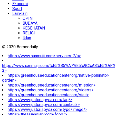
Ekonomi
Sport
Lain-lain
OPINI
BUDAYA
KESEHATAN
RELIGI
Iklan
© 2020 Borneodaily
https://www.sanmujii.com/services-7/a>
https://www.sanmujii.com/%E5%85%A7%E5%9C%A8%E5%A
3>
https://greenhouseeducationcenter.org/native-pollinator-
garden>
https://greenhouseeducationcenter.org/mission>
https://greenhouseeducationcenter.org/videos>
https://greenhouseeducationcenter.org/visit>
https://www.justcrispysa.com/faq/>
https://www.justcrispysa.com/contact/>
https://www.justcrispysa.com/type/image/>
https://theasiandiary.com/food/>