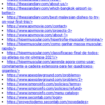
https://theasiandiary.com/about-us/>
https://theasiandiary.com/which-bangkok-airport-is-
better/>
https://theasiandiary.com/best-malaysian-dishes-to-try-
on-your-first-trip/>
https://www.apvmovie.com/contact>
https://www.apvmovie.com/projects-3>
https://www.apvmovie.com/about-1>
https://hipermuscular.com/hipertrofia-muscular-feminina/>
https://hipermuscular.com/como-ganhar-massa-muscular-
rapido/>
https://hipermuscular.com/classificacao-final-de-todos-
os-atletas-no-mr-olympia-2021/>
https://hipermuscular.com/aprenda-agora-como-usar-
corretamente-a-cadeira-extensora-para-ter-quadriceps-
gigantes/>
https://www.apexplayground.com/problems>
https://www.apexplayground.com/problem/2>
https://www.jsmproinfo.com/policies/terms>
https://www.jsmproinfo.com/policies/refund>
https://www.jsmproinfo.com/menu-catalog>
https://www.secontab.com/login>
https://proyectodemo.secontab.com/novedades>