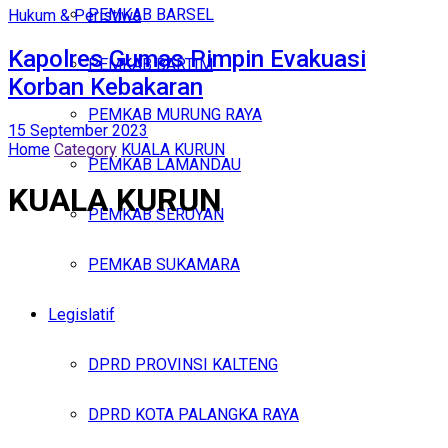
PEMKAB BARSEL
Hukum & Peristiwa
Kapolres Gumas Pimpin Evakuasi
PEMKAB BARTIM
Korban Kebakaran
PEMKAB MURUNG RAYA
15 September 2023
Home
Category
KUALA KURUN
PEMKAB LAMANDAU
KUALA KURUN
PEMKAB SERUYAN
PEMKAB SUKAMARA
Legislatif
DPRD PROVINSI KALTENG
DPRD KOTA PALANGKA RAYA