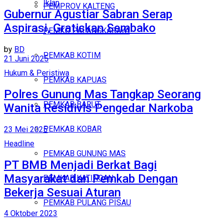
Iklan
PEMPROV KALTENG
Gubernur Agustiar Sabran Serap
Aspirasi, Gratiskan Sembako
Kamis, Agustus 6, 2026
PEMKO PALANGKARAYA
by
BD
PEMKAB KOTIM
21 Juni 2025
Hukum & Peristiwa
PEMKAB KAPUAS
Polres Gunung Mas Tangkap Seorang
PEMKAB BARUT
Wanita Residivis Pengedar Narkoba
PEMKAB KOBAR
23 Mei 2025
Headline
PEMKAB GUNUNG MAS
PT BMB Menjadi Berkat Bagi
Masyarakat dan Pemkab Dengan
PEMKAB KATINGAN
Bekerja Sesuai Aturan
PEMKAB PULANG PISAU
4 Oktober 2023