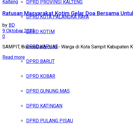
Kalteng
DPRD PROVINSI KALTENG
Ratusan Masyarakat Kotim Gelar Doa Bersama Untu
DPRD KOTA PALANGKA RAYA
by
BD
9 Oktober 2023
DPRD KOTIM
0
DPRD KAPUAS
SAMPIT, BorneoDaily.co.id - Warga di Kota Sampit Kabupaten K
Read more
DPRD BARUT
DPRD KOBAR
DPRD GUNUNG MAS
DPRD KATINGAN
DPRD PULANG PISAU