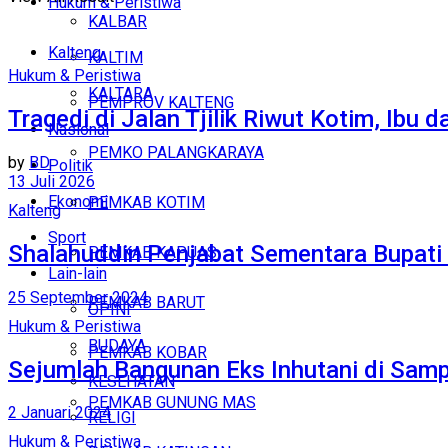
Hukum & Peristiwa
KALBAR
Kalteng
KALTIM
Hukum & Peristiwa
KALTARA
PEMPROV KALTENG
Tragedi di Jalan Tjilik Riwut Kotim, Ib
Nasional
PEMKO PALANGKARAYA
by
BD
Politik
13 Juli 2026
Ekonomi
PEMKAB KOTIM
Kalteng
Sport
Shalahuddin Penjabat Sementara Bupati 
PEMKAB KAPUAS
Lain-lain
25 September 2024
PEMKAB BARUT
OPINI
Hukum & Peristiwa
BUDAYA
PEMKAB KOBAR
Sejumlah Bangunan Eks Inhutani di Samp
KESEHATAN
PEMKAB GUNUNG MAS
2 Januari 2024
RELIGI
Hukum & Peristiwa