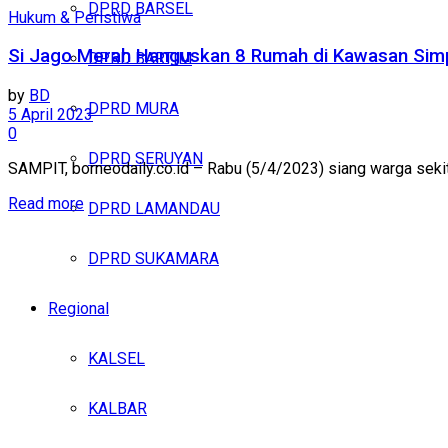
DPRD BARSEL
Hukum & Peristiwa
Si Jago Merah Hanguskan 8 Rumah di Kawasan Sim
DPRD BARTIM
by
BD
DPRD MURA
5 April 2023
0
DPRD SERUYAN
SAMPIT, borneodaily.co.id – Rabu (5/4/2023) siang warga sekita
Read more
DPRD LAMANDAU
DPRD SUKAMARA
Regional
KALSEL
KALBAR