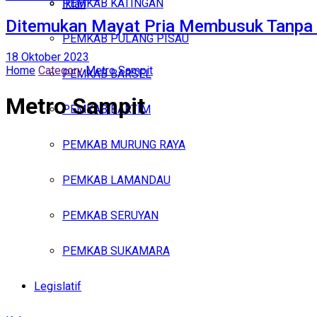
PEMKAB KATINGAN
Iklan
Ditemukan Mayat Pria Membusuk Tanpa 
PEMKAB PULANG PISAU
Kamis, Agustus 6, 2026
18 Oktober 2023
Home
Category
Metro Sampit
PEMKAB BARSEL
Metro Sampit
PEMKAB BARTIM
PEMKAB MURUNG RAYA
PEMKAB LAMANDAU
PEMKAB SERUYAN
PEMKAB SUKAMARA
Legislatif