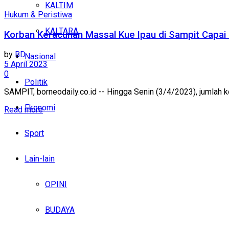
KALTIM
Hukum & Peristiwa
KALTARA
Korban Keracunan Massal Kue Ipau di Sampit Capai
by
BD
Nasional
5 April 2023
0
Politik
SAMPIT, borneodaily.co.id -- Hingga Senin (3/4/2023), jumlah k
Ekonomi
Read more
Sport
Lain-lain
OPINI
BUDAYA