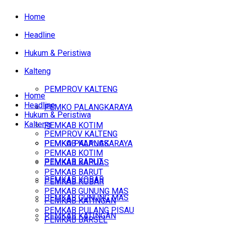
Home
Headline
Hukum & Peristiwa
Kalteng
PEMPROV KALTENG
Home
Headline
PEMKO PALANGKARAYA
Hukum & Peristiwa
Kalteng
PEMKAB KOTIM
PEMPROV KALTENG
PEMKAB KAPUAS
PEMKO PALANGKARAYA
PEMKAB KOTIM
PEMKAB BARUT
PEMKAB KAPUAS
PEMKAB BARUT
PEMKAB KOBAR
PEMKAB KOBAR
PEMKAB GUNUNG MAS
PEMKAB GUNUNG MAS
PEMKAB KATINGAN
PEMKAB PULANG PISAU
PEMKAB KATINGAN
PEMKAB BARSEL