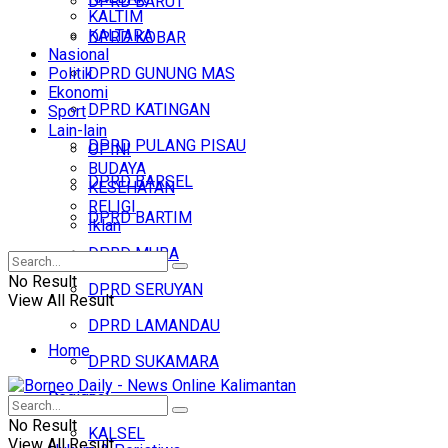
DPRD BARUT
KALTIM
KALTARA
DPRD KOBAR
Nasional
Politik
DPRD GUNUNG MAS
Ekonomi
DPRD KATINGAN
Sport
Lain-lain
DPRD PULANG PISAU
OPINI
BUDAYA
DPRD BARSEL
KESEHATAN
RELIGI
DPRD BARTIM
Iklan
DPRD MURA
No Result
DPRD SERUYAN
View All Result
DPRD LAMANDAU
Home
DPRD SUKAMARA
Regional
Headline
No Result
KALSEL
View All Result