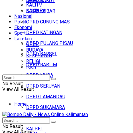
DPRD BARUT
KALTIM
KALTARA
DPRD KOBAR
Nasional
Politik
DPRD GUNUNG MAS
Ekonomi
DPRD KATINGAN
Sport
Lain-lain
DPRD PULANG PISAU
OPINI
BUDAYA
DPRD BARSEL
KESEHATAN
RELIGI
DPRD BARTIM
Iklan
DPRD MURA
No Result
DPRD SERUYAN
View All Result
DPRD LAMANDAU
Home
DPRD SUKAMARA
Regional
Headline
No Result
KALSEL
View All Result