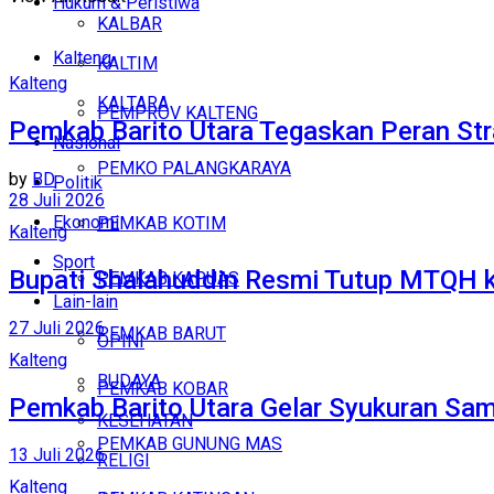
Hukum & Peristiwa
KALBAR
Kalteng
KALTIM
Kalteng
KALTARA
PEMPROV KALTENG
Pemkab Barito Utara Tegaskan Peran S
Nasional
PEMKO PALANGKARAYA
by
BD
Politik
28 Juli 2026
Ekonomi
PEMKAB KOTIM
Kalteng
Sport
Bupati Shalahuddin Resmi Tutup MTQH k
PEMKAB KAPUAS
Lain-lain
27 Juli 2026
PEMKAB BARUT
OPINI
Kalteng
BUDAYA
PEMKAB KOBAR
Pemkab Barito Utara Gelar Syukuran Sa
KESEHATAN
PEMKAB GUNUNG MAS
13 Juli 2026
RELIGI
Kalteng