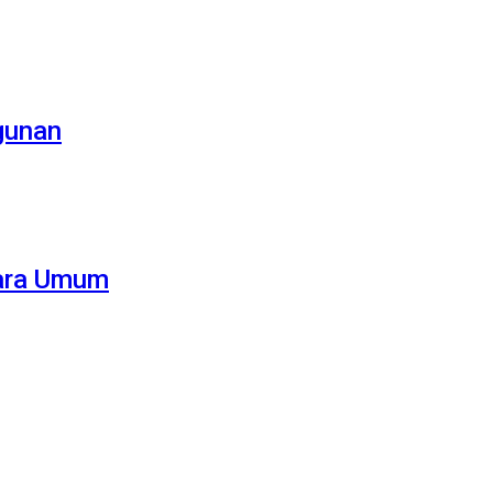
gunan
uara Umum