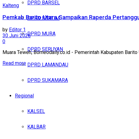
DPRD BARSEL
Kalteng
Pemkab Barito Utara Sampaikan Raperda Pertangg
DPRD BARTIM
by
Editor 1
DPRD MURA
30 Juni 2026
0
DPRD SERUYAN
Muara Teweh, Borneodaily.co.id - Pemerintah Kabupaten Barito 
Read more
DPRD LAMANDAU
DPRD SUKAMARA
Regional
KALSEL
KALBAR