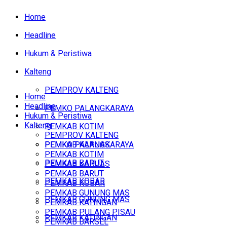
Home
Headline
Hukum & Peristiwa
Kalteng
PEMPROV KALTENG
Home
Headline
PEMKO PALANGKARAYA
Hukum & Peristiwa
Kalteng
PEMKAB KOTIM
PEMPROV KALTENG
PEMKAB KAPUAS
PEMKO PALANGKARAYA
PEMKAB KOTIM
PEMKAB BARUT
PEMKAB KAPUAS
PEMKAB BARUT
PEMKAB KOBAR
PEMKAB KOBAR
PEMKAB GUNUNG MAS
PEMKAB GUNUNG MAS
PEMKAB KATINGAN
PEMKAB PULANG PISAU
PEMKAB KATINGAN
PEMKAB BARSEL