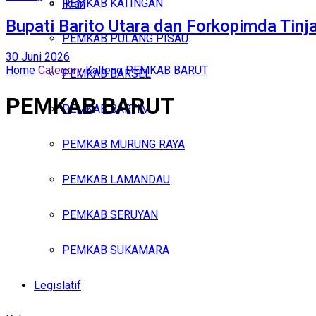
PEMKAB KATINGAN
Iklan
Bupati Barito Utara dan Forkopimda Tinj
PEMKAB PULANG PISAU
Sabtu, Agustus 8, 2026
30 Juni 2026
Home
Category
Kalteng
PEMKAB BARUT
PEMKAB BARSEL
PEMKAB BARUT
PEMKAB BARTIM
PEMKAB MURUNG RAYA
PEMKAB LAMANDAU
PEMKAB SERUYAN
PEMKAB SUKAMARA
Legislatif