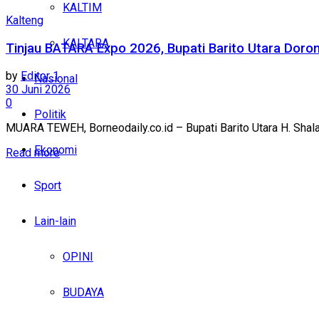
KALTIM
Kalteng
KALTARA
Tinjau BATARA Expo 2026, Bupati Barito Utara Doro
by
Editor 1
Nasional
30 Juni 2026
0
Politik
MUARA TEWEH, Borneodaily.co.id – Bupati Barito Utara H. Shala
Ekonomi
Read more
Sport
Lain-lain
OPINI
BUDAYA