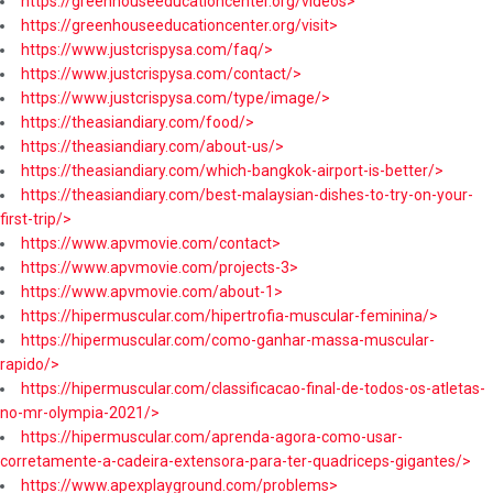
https://greenhouseeducationcenter.org/videos>
https://greenhouseeducationcenter.org/visit>
https://www.justcrispysa.com/faq/>
https://www.justcrispysa.com/contact/>
https://www.justcrispysa.com/type/image/>
https://theasiandiary.com/food/>
https://theasiandiary.com/about-us/>
https://theasiandiary.com/which-bangkok-airport-is-better/>
https://theasiandiary.com/best-malaysian-dishes-to-try-on-your-
first-trip/>
https://www.apvmovie.com/contact>
https://www.apvmovie.com/projects-3>
https://www.apvmovie.com/about-1>
https://hipermuscular.com/hipertrofia-muscular-feminina/>
https://hipermuscular.com/como-ganhar-massa-muscular-
rapido/>
https://hipermuscular.com/classificacao-final-de-todos-os-atletas-
no-mr-olympia-2021/>
https://hipermuscular.com/aprenda-agora-como-usar-
corretamente-a-cadeira-extensora-para-ter-quadriceps-gigantes/>
https://www.apexplayground.com/problems>