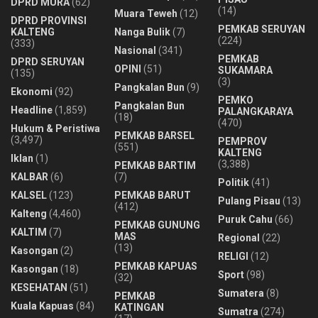
DPRD MURA
(62)
(14)
Muara Teweh
(12)
DPRD PROVINSI
PEMKAB SERUYAN
KALTENG
Nanga Bulik
(7)
(224)
(333)
Nasional
(341)
PEMKAB
DPRD SERUYAN
OPINI
(51)
SUKAMARA
(135)
(3)
Pangkalan Bun
(9)
Ekonomi
(92)
PEMKO
Pangkalan Bun
Headline
(1,859)
PALANGKARAYA
(18)
(470)
Hukum & Peristiwa
PEMKAB BARSEL
(3,497)
PEMPROV
(551)
KALTENG
Iklan
(1)
(3,388)
PEMKAB BARTIM
KALBAR
(6)
(7)
Politik
(41)
KALSEL
(123)
PEMKAB BARUT
Pulang Pisau
(13)
(412)
Kalteng
(4,460)
Puruk Cahu
(66)
PEMKAB GUNUNG
KALTIM
(7)
MAS
Regional
(22)
(13)
Kasongan
(2)
RELIGI
(12)
PEMKAB KAPUAS
Kasongan
(18)
Sport
(98)
(32)
KESEHATAN
(51)
Sumatera
(8)
PEMKAB
Kuala Kapuas
(84)
KATINGAN
Sumatra
(274)