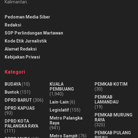
Kalimantan.
Pedoman Media Siber
Redaksi
SOP Perlindungan Wartawan
Kode Etik Jurnalistik
Alamat Redaksi
Kebijakan Privasi
Kategori
BUDAYA
(10)
KUALA
PEMKAB KOTIM
PEMBUANG
(30)
Buntok
(151)
(1,940)
PEMKAB
DPRD BARUT
(306)
Lain-Lain
(6)
LAMANDAU
(19)
DPRD KAPUAS
Legislatif
(155)
(93)
PEMKAB MURUNG
Metro Palangka
RAYA
DPRD KOTA
Raya
(325)
PALANGKA RAYA
(941)
(111)
PEMKAB PULANG
Metro Sampit
(76)
PISAU