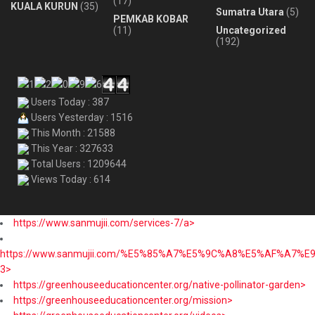
(17)
KUALA KURUN
(35)
Sumatra Utara
(5)
PEMKAB KOBAR
(11)
Uncategorized
(192)
Users Today : 387
Users Yesterday : 1516
This Month : 21588
This Year : 327633
Total Users : 1209644
Views Today : 614
https://www.sanmujii.com/services-7/a>
https://www.sanmujii.com/%E5%85%A7%E5%9C%A8%E5%AF%A7%
3>
https://greenhouseeducationcenter.org/native-pollinator-garden>
https://greenhouseeducationcenter.org/mission>