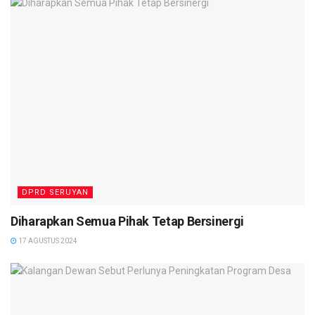
karena memang saya mendengar kegiatan seperti ini setiap
tahun terjadi, makanya saran kami agar dinas terkait tidak
henti-hentinya melakukan edukasi kepada masyarakat
terhadap masalah-masalah persoalan seperti ini, apalagi itu
melanggar aturan,” tutupnya. (
red
)
DPRD SERUYAN
Diharapkan Semua Pihak Tetap Bersinergi
17 AGUSTUS 2024