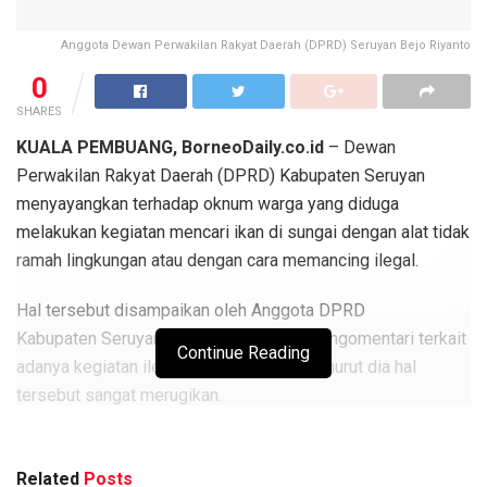
Anggota Dewan Perwakilan Rakyat Daerah (DPRD) Seruyan Bejo Riyanto
0
SHARES
KUALA PEMBUANG, BorneoDaily.co.id
– Dewan
Perwakilan Rakyat Daerah (DPRD) Kabupaten Seruyan
menyayangkan terhadap oknum warga yang diduga
melakukan kegiatan mencari ikan di sungai dengan alat tidak
ramah lingkungan atau dengan cara memancing ilegal.
Hal tersebut disampaikan oleh Anggota DPRD
Kabupaten Seruyan, Bejo Riyanto saat mengomentari terkait
Continue Reading
adanya kegiatan ilegal fishing, sebab, menurut dia hal
tersebut sangat merugikan.
Berita
Terkait
Related
Posts