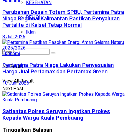
Ekonomi
KESEHATAN
Perubahan Desain Totem SPBU, Pertamina Patra
RELIGI
Niaga Regional Kalimantan Pastikan Penyaluran
Pertalite di Kalsel Tetap Normal
Iklan
8 Juli 2026
Ekonomi
Pertamina Patra Niaga Lakukan Penyesuaian
No Result
Harga Jual Pertamax dan Pertamax Green
View All Result
10 Juni 2026
Next Post
Satlantas Polres Seruyan Ingatkan Prokes
Kepada Warga Kuala Pembuang
Tinggalkan Balasan