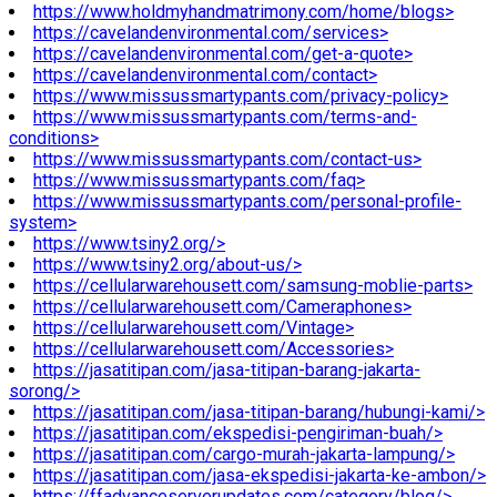
https://www.holdmyhandmatrimony.com/home/blogs>
https://cavelandenvironmental.com/services>
https://cavelandenvironmental.com/get-a-quote>
https://cavelandenvironmental.com/contact>
https://www.missussmartypants.com/privacy-policy>
https://www.missussmartypants.com/terms-and-
conditions>
https://www.missussmartypants.com/contact-us>
https://www.missussmartypants.com/faq>
https://www.missussmartypants.com/personal-profile-
system>
https://www.tsiny2.org/>
https://www.tsiny2.org/about-us/>
https://cellularwarehousett.com/samsung-moblie-parts>
https://cellularwarehousett.com/Cameraphones>
https://cellularwarehousett.com/Vintage>
https://cellularwarehousett.com/Accessories>
https://jasatitipan.com/jasa-titipan-barang-jakarta-
sorong/>
https://jasatitipan.com/jasa-titipan-barang/hubungi-kami/>
https://jasatitipan.com/ekspedisi-pengiriman-buah/>
https://jasatitipan.com/cargo-murah-jakarta-lampung/>
https://jasatitipan.com/jasa-ekspedisi-jakarta-ke-ambon/>
https://ffadvanceserverupdates.com/category/blog/>