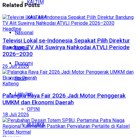
KALTIM
Related
Posts
KALTARA
Headline
Nasional
Televisi Lokal se-Indonesia Sepakat Pilih Direktur
Bandung TV Alit Suwirya Nahkodai ATVLI Periode
Politik
2026–2030
Ekonomi
26 Juli 2026
Sport
Kalteng
Lain-lain
Palangka Raya Fair 2026 Jadi Motor Penggerak
UMKM dan Ekonomi Daerah
OPINI
18 Juli 2026
BUDAYA