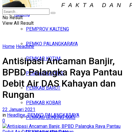
Iklan
Kalteng
Kamis, Agustus 6, 2026
No Result
View All Result
PEMPROV KALTENG
PEMKO PALANGKARAYA
Home
Headline
Antisipasi Ancaman Banjir,
PEMKAB KOTIM
BPBD Palangka Raya Pantau
PEMKAB KAPUAS
Debit Air DAS Kahayan dan
PEMKAB BARUT
Rungan
PEMKAB KOBAR
22 Januari 2021
in
Headline
,
PEMKO PALANGKARAYA
PEMKAB GUNUNG MAS
0