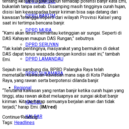
tentang kesiapsiagaan penuh terhadap potensi banjir kata Emi,
DPRD BARSEL
bukanlah tanpa sebab. Disamping masih tingginya curah hujan,
disisi lain kewaspadaa banjir kiriman bisa saja datang dari
DPRD BARTIM
kawasan tetangga.Seperti dari wilayah Provinsi Kalsel yang
saat ini tertimpa bencana banjir.
DPRD MURA
“Kami akan terus memantau ketinggian air sungai. Seperti di
DAS Kahayan maupun DAS Rungan,” sebutnya.
DPRD SERUYAN
“Tak kalah pentingnya, masyarakat yang bermukim di dekat
DAS dapat terus waspada dengan kondisi saat ini,” tambah
DPRD LAMANDAU
Emi.
Sejauh ini sambung dia, BPBD Palangka Raya telah
DPRD SUKAMARA
memetakan kawasan-kawasan mana saja di Kota Palangka
Raya, yang rawan serta berpotensi dilanda banjir.
Regional
“Terutama kawasan yang rentan banjir ketika curah hujan yang
tinggi, atau rawan akibat meluapnya air sungai akibat banjir
kiriman. Kita berharap semuanya berjalan aman dan tidak
KALSEL
terjadi,” harap Emi. (
IM/red
)
KALBAR
Continue Reading
Tags:
Headlines