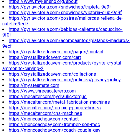
https://www.mykensho.org/about
https://pyrlavictoria.com/sndwiches/tripleta-9e9f
https://pyrlavictoria.com/sndwiches/victoria-club-9e9f
https://pyrlavictoria.com/postres/mallorcas-rellena-de-
nutella-9ed7
https://pyrlavictoria.com/bebidas-calientes/capuccino-
9f0f
https://pyrlavictoria.com/acompaantes/platanos-maduros-
9ecf
https://crystallizedcavern.com/pages/contact
https://crystallizedcavern.com/cart
https://crystallizedcavern.com/products/pyrite-crystal-
ammonite-carving-2
https://crystallizedcavern.com/collections
https://crystallizedcavern.com/policies/privacy-policy
https://mysteamate.com
https://www.shreejicaterers.com
https://mecalter.com/hydraulic-torque
https://mecalter.com/metal-fabrication-machines
https://mecalter.com/torquing-pumps-hoses
https://mecalter.com/cns-machines
https://moncoachgay.com/contact
https://moncoachgay.com/tromper-son-mec
https://moncoachgay.com/coach-couple-gay