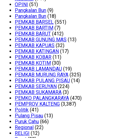
OPINI
(51)
Pangkalan Bun
(9)
Pangkalan Bun
(18)
PEMKAB BARSEL
(551)
PEMKAB BARTIM
(7)
PEMKAB BARUT
(412)
PEMKAB GUNUNG MAS
(13)
PEMKAB KAPUAS
(32)
PEMKAB KATINGAN
(17)
PEMKAB KOBAR
(11)
PEMKAB KOTIM
(30)
PEMKAB LAMANDAU
(19)
PEMKAB MURUNG RAYA
(325)
PEMKAB PULANG PISAU
(14)
PEMKAB SERUYAN
(224)
PEMKAB SUKAMARA
(3)
PEMKO PALANGKARAYA
(470)
PEMPROV KALTENG
(3,387)
Politik
(41)
Pulang Pisau
(13)
Puruk Cahu
(66)
Regional
(22)
RELIGI
(12)