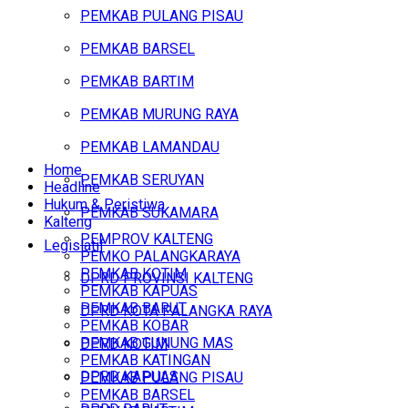
PEMKAB PULANG PISAU
PEMKAB BARSEL
PEMKAB BARTIM
PEMKAB MURUNG RAYA
PEMKAB LAMANDAU
Home
PEMKAB SERUYAN
Headline
Hukum & Peristiwa
PEMKAB SUKAMARA
Kalteng
PEMPROV KALTENG
Legislatif
PEMKO PALANGKARAYA
PEMKAB KOTIM
DPRD PROVINSI KALTENG
PEMKAB KAPUAS
PEMKAB BARUT
DPRD KOTA PALANGKA RAYA
PEMKAB KOBAR
PEMKAB GUNUNG MAS
DPRD KOTIM
PEMKAB KATINGAN
DPRD KAPUAS
PEMKAB PULANG PISAU
PEMKAB BARSEL