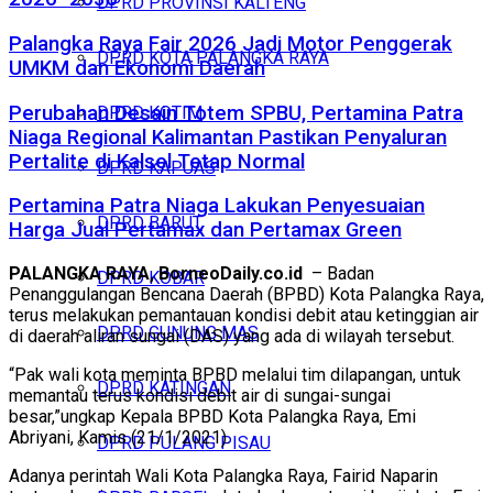
DPRD PROVINSI KALTENG
Palangka Raya Fair 2026 Jadi Motor Penggerak
DPRD KOTA PALANGKA RAYA
UMKM dan Ekonomi Daerah
Perubahan Desain Totem SPBU, Pertamina Patra
DPRD KOTIM
Niaga Regional Kalimantan Pastikan Penyaluran
Pertalite di Kalsel Tetap Normal
DPRD KAPUAS
Pertamina Patra Niaga Lakukan Penyesuaian
DPRD BARUT
Harga Jual Pertamax dan Pertamax Green
PALANGKA RAYA, BorneoDaily.co.id
– Badan
DPRD KOBAR
Penanggulangan Bencana Daerah (BPBD) Kota Palangka Raya,
terus melakukan pemantauan kondisi debit atau ketinggian air
DPRD GUNUNG MAS
di daerah aliran sungai (DAS) yang ada di wilayah tersebut.
“Pak wali kota meminta BPBD melalui tim dilapangan, untuk
DPRD KATINGAN
memantau terus kondisi debit air di sungai-sungai
besar,”ungkap Kepala BPBD Kota Palangka Raya, Emi
Abriyani, Kamis (21/1/2021).
DPRD PULANG PISAU
Adanya perintah Wali Kota Palangka Raya, Fairid Naparin