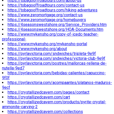
https://tobagooffroadtours.com/about-us
https://tobagooffroadtours.com/contact-us
https://tobagooffroadtours.com/hiking-adventures
https://www.zeromortgage.org/contact-us
https://www.zeromortgage.org/homebuyers
https://4seasonswestshore.org/Service_Providers.htm
https://4seasonswestshore.org/HOA-Documents.htm
https://www.mykensho.org/copy-of-icedc-teacher-
professional-
https://www.mykensho.org/mykensho-portal
https://www.mykensho.org/about
https://pyrlavictoria.com/sndwiches/tripleta-9e9f
https://pyrlavictoria.com/sndwiches/victoria-club-9e9f
https://pyrlavictoria.com/postres/mallorcas-rellena-de-
nutella-9ed7
https://pyrlavictoria.com/bebidas-calientes/capuccino-
9f0f
https://pyrlavictoria.com/acompaantes/platanos-maduros-
9ecf
https://crystallizedcavern.com/pages/contact
https://crystallizedcavern.com/cart
https://crystallizedcavern.com/products/pyrite-crystal-
ammonite-carving-2
https://crystallizedcavern.com/collections