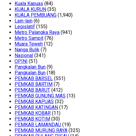
Kuala Kapuas
(84)
KUALA KURUN
(35)
KUALA PEMBUANG
(1,940)
Lain-lain
(6)
Legislatif
(155)
Metro Palangka Raya
(941)
Metro Sampit
(76)
Muara Teweh
(12)
Nanga Bulik
(7)
Nasional
(341)
OPINI
(51)
Pangkalan Bun
(9)
Pangkalan Bun
(18)
PEMKAB BARSEL
(551)
PEMKAB BARTIM
(7)
PEMKAB BARUT
(412)
PEMKAB GUNUNG MAS
(13)
PEMKAB KAPUAS
(32)
PEMKAB KATINGAN
(17)
PEMKAB KOBAR
(11)
PEMKAB KOTIM
(30)
PEMKAB LAMANDAU
(19)
PEMKAB MURUNG RAYA
(325)