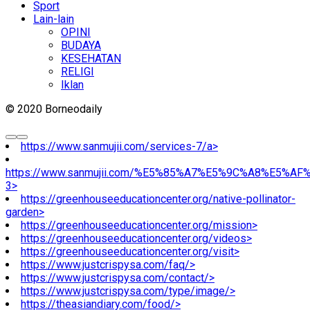
Sport
Lain-lain
OPINI
BUDAYA
KESEHATAN
RELIGI
Iklan
© 2020 Borneodaily
https://www.sanmujii.com/services-7/a>
https://www.sanmujii.com/%E5%85%A7%E5%9C%A8%E5%A
3>
https://greenhouseeducationcenter.org/native-pollinator-
garden>
https://greenhouseeducationcenter.org/mission>
https://greenhouseeducationcenter.org/videos>
https://greenhouseeducationcenter.org/visit>
https://www.justcrispysa.com/faq/>
https://www.justcrispysa.com/contact/>
https://www.justcrispysa.com/type/image/>
https://theasiandiary.com/food/>