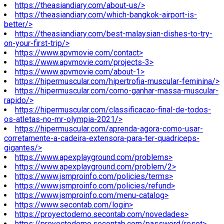
https://theasiandiary.com/about-us/>
https://theasiandiary.com/which-bangkok-airport-is-
better/>
https://theasiandiary.com/best-malaysian-dishes-to-try-
on-your-first-trip/>
https://www.apvmovie.com/contact>
https://www.apvmovie.com/projects-3>
https://www.apvmovie.com/about-1>
https://hipermuscular.com/hipertrofia-muscular-feminina/>
https://hipermuscular.com/como-ganhar-massa-muscular-
rapido/>
https://hipermuscular.com/classificacao-final-de-todos-
os-atletas-no-mr-olympia-2021/>
https://hipermuscular.com/aprenda-agora-como-usar-
corretamente-a-cadeira-extensora-para-ter-quadriceps-
gigantes/>
https://www.apexplayground.com/problems>
https://www.apexplayground.com/problem/2>
https://www.jsmproinfo.com/policies/terms>
https://www.jsmproinfo.com/policies/refund>
https://www.jsmproinfo.com/menu-catalog>
https://www.secontab.com/login>
https://proyectodemo.secontab.com/novedades>
https://proyectodemo.secontab.com/password/reset>