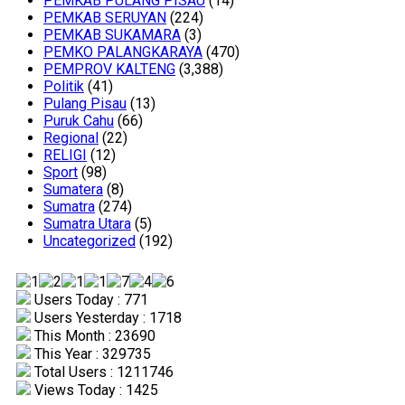
PEMKAB PULANG PISAU
(14)
PEMKAB SERUYAN
(224)
PEMKAB SUKAMARA
(3)
PEMKO PALANGKARAYA
(470)
PEMPROV KALTENG
(3,388)
Politik
(41)
Pulang Pisau
(13)
Puruk Cahu
(66)
Regional
(22)
RELIGI
(12)
Sport
(98)
Sumatera
(8)
Sumatra
(274)
Sumatra Utara
(5)
Uncategorized
(192)
Users Today : 771
Users Yesterday : 1718
This Month : 23690
This Year : 329735
Total Users : 1211746
Views Today : 1425