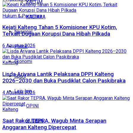
KALTIM
Hukum & Peristiwa
KALTARA
Kejati Kalteng Tahan 5 Komisioner KPU Kotim,
Nasional
Terkait Dugaan Korupsi Dana Hibah Pilkada
6 Agustus 2026
Politik
Ekonomi
Kalteng
Lisda Ariyana Lantik Pelaksana DPPI Kalteng
Sport
2026–2030 dan Buka Pusdiklat Calon Paskibraka
Lain-lain
4 Agustus 2026
OPINI
Kalteng
Saat Rakor TEPRA, Wagub Minta Serapan
BUDAYA
Anggaran Kalteng Dipercepat