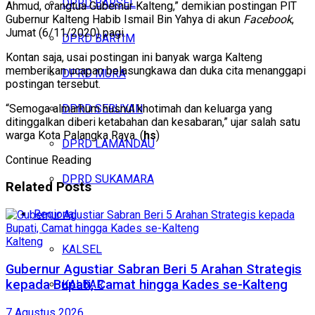
DPRD BARSEL
Ahmud, orangtua Gubernur Kalteng,” demikian postingan PlT
Gubernur Kalteng Habib Ismail Bin Yahya di akun
Facebook
,
Jumat (6/11/2020) pagi.
DPRD BARTIM
Kontan saja, usai postingan ini banyak warga Kalteng
memberikan ucapan belasungkawa dan duka cita menanggapi
DPRD MURA
postingan tersebut.
“Semoga almarhum husnul khotimah dan keluarga yang
DPRD SERUYAN
ditinggalkan diberi ketabahan dan kesabaran,” ujar salah satu
warga Kota Palangka Raya. (
hs
)
DPRD LAMANDAU
Continue Reading
DPRD SUKAMARA
Related
Posts
Regional
Kalteng
KALSEL
Gubernur Agustiar Sabran Beri 5 Arahan Strategis
kepada Bupati, Camat hingga Kades se-Kalteng
KALBAR
7 Agustus 2026