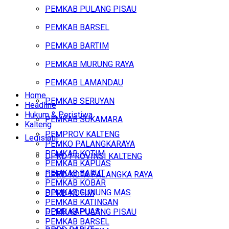
PEMKAB PULANG PISAU
PEMKAB BARSEL
PEMKAB BARTIM
PEMKAB MURUNG RAYA
PEMKAB LAMANDAU
Home
PEMKAB SERUYAN
Headline
Hukum & Peristiwa
PEMKAB SUKAMARA
Kalteng
PEMPROV KALTENG
Legislatif
PEMKO PALANGKARAYA
PEMKAB KOTIM
DPRD PROVINSI KALTENG
PEMKAB KAPUAS
PEMKAB BARUT
DPRD KOTA PALANGKA RAYA
PEMKAB KOBAR
PEMKAB GUNUNG MAS
DPRD KOTIM
PEMKAB KATINGAN
DPRD KAPUAS
PEMKAB PULANG PISAU
PEMKAB BARSEL