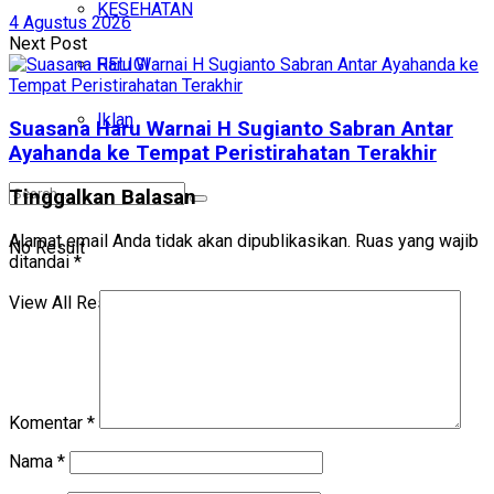
KESEHATAN
4 Agustus 2026
Next Post
RELIGI
Iklan
Suasana Haru Warnai H Sugianto Sabran Antar
Ayahanda ke Tempat Peristirahatan Terakhir
Tinggalkan Balasan
Alamat email Anda tidak akan dipublikasikan.
Ruas yang wajib
No Result
ditandai
*
View All Result
Komentar
*
Nama
*