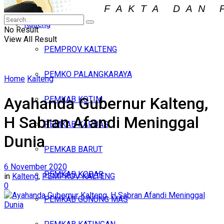
Iklan
Kalteng
Minggu, Agustus 9, 2026
No Result
View All Result
PEMPROV KALTENG
PEMKO PALANGKARAYA
Home
Kalteng
Ayahanda Gubernur Kalteng,
PEMKAB KOTIM
H Sabran Afandi Meninggal
PEMKAB KAPUAS
Dunia
PEMKAB BARUT
6 November 2020
PEMKAB KOBAR
in
Kalteng
,
PEMPROV KALTENG
0
PEMKAB GUNUNG MAS