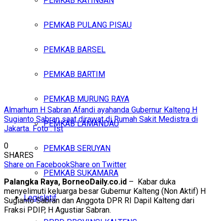
PEMKAB KATINGAN
PEMKAB PULANG PISAU
PEMKAB BARSEL
PEMKAB BARTIM
PEMKAB MURUNG RAYA
Almarhum H Sabran Afandi ayahanda Gubernur Kalteng H
Sugianto Sabran saat dirawat di Rumah Sakit Medistra di
PEMKAB LAMANDAU
Jakarta. Foto : Ist
0
PEMKAB SERUYAN
SHARES
Share on Facebook
Share on Twitter
PEMKAB SUKAMARA
Palangka Raya, BorneoDaily.co.id
– Kabar duka
menyelimuti keluarga besar Gubernur Kalteng (Non Aktif) H
Legislatif
Sugianto Sabran dan Anggota DPR RI Dapil Kalteng dari
Fraksi PDIP, H Agustiar Sabran.