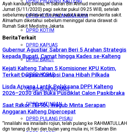
DPRD PROVINSI KALTENG
Ayah kandung beliau, H Sabran Bin Ahmud meninggal dunia
Jumat (6/11/2020) pagi sekitar pukul 09.25 WIB, setelah
sebelumnya dirawat di rumah sakit karena menderita sakit.
DPRD KOTA PALANGKA RAYA
Almarhum diketahui sebelum meninggal dunia dirawat di
Rumah Sakit Medistra Jakarta.
DPRD KOTIM
Berita
Terkait
DPRD KAPUAS
Gubernur Agustiar Sabran Beri 5 Arahan Strategis
kepada Bupati, Camat hingga Kades se-Kalteng
DPRD BARUT
Kejati Kalteng Tahan 5 Komisioner KPU Kotim,
Terkait Dugaan Korupsi Dana Hibah Pilkada
DPRD KOBAR
Lisda Ariyana Lantik Pelaksana DPPI Kalteng
DPRD GUNUNG MAS
2026–2030 dan Buka Pusdiklat Calon Paskibraka
DPRD KATINGAN
Saat Rakor TEPRA, Wagub Minta Serapan
Anggaran Kalteng Dipercepat
DPRD PULANG PISAU
“Innalilahi wa innailaihi rojiun, telah pulang ke RAHMATULLAH
dgn tenang di hari dan bulan yang mulia ini, H Sabran Bin