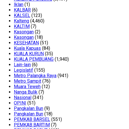
Iklan
(1)
KALBAR
(6)
KALSEL
(123)
Kalteng
(4,460)
KALTIM
(7)
Kasongan
(2)
Kasongan
(18)
KESEHATAN
(51)
Kuala Kapuas
(84)
KUALA KURUN
(35)
KUALA PEMBUANG
(1,940)
Lain-lain
(6)
Legislatif
(155)
Metro Palangka Raya
(941)
Metro Sampit
(76)
Muara Teweh
(12)
Nanga Bulik
(7)
Nasional
(341)
OPINI
(51)
Pangkalan Bun
(9)
Pangkalan Bun
(18)
PEMKAB BARSEL
(551)
PEMKAB BARTIM
(7)