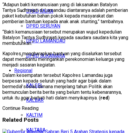
“Adapun bakti kemanusiaan yang di laksanakan Batalyon
Tantya Sudhirajati di Lamandau diantaranya adalah pemberian
DPRD MURA
paket kebutuhan bahan pokok kepada masyarakat dan
pemberian bantuan kepada anak anak stunting,” tambahnya.
DPRD SERUYAN
“Bakti kemanusiaan tersebut merupakan wujud kepedulian
Batalyon Tantya Sudhirajati kepada saudara saudara kita yang
DPRD LAMANDAU
membutuhkan.”
Kapolres mengharapkan bantuan yang disalurkan tersebut
DPRD SUKAMARA
dapat membantu meringankan perekonomian keluarga yang
menjadi sasaran kegiatan.
Regional
Dalam kesempatan tersebut Kapolres Lamandau juga
berpesan kepada seluruh yang hadir agar bijak dalam
KALSEL
bermedia sosial, dimana menjelang tahun Politik akan
bermunculan berita berita yang belum tentu kebenarannya,
untuk itu agar berhati hati dalam menyikapinya. (
red
)
KALBAR
Continue Reading
KALTIM
Related
Posts
KALTARA