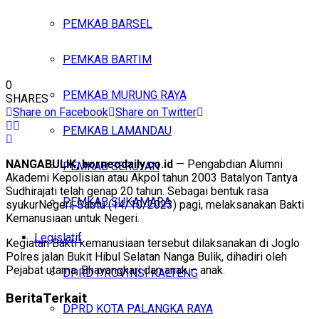
PEMKAB BARSEL
PEMKAB BARTIM
0
PEMKAB MURUNG RAYA
SHARES
Share on Facebook
Share on Twitter
PEMKAB LAMANDAU
NANGABULIK, borneodaily.co.id
— Pengabdian Alumni
PEMKAB SERUYAN
Akademi Kepolisian atau Akpol tahun 2003 Batalyon Tantya
Sudhirajati telah genap 20 tahun. Sebagai bentuk rasa
PEMKAB SUKAMARA
syukurNegeri, Sabtu (14/10/2023) pagi, melaksanakan Bakti
Kemanusiaan untuk Negeri.
Legislatif
Kegiatan Bakti kemanusiaan tersebut dilaksanakan di Joglo
Polres jalan Bukit Hibul Selatan Nanga Bulik, dihadiri oleh
Pejabat utama, Bhayangkari dan anak – anak.
DPRD PROVINSI KALTENG
Berita
Terkait
DPRD KOTA PALANGKA RAYA