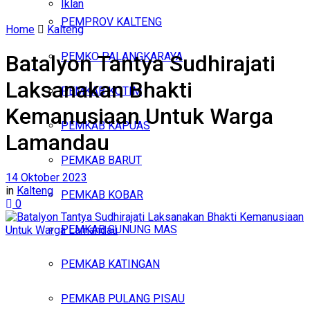
Iklan
PEMPROV KALTENG
Home
Kalteng
Sabtu, Agustus 8, 2026
PEMKO PALANGKARAYA
Batalyon Tantya Sudhirajati
Laksanakan Bhakti
PEMKAB KOTIM
Kemanusiaan Untuk Warga
PEMKAB KAPUAS
Lamandau
PEMKAB BARUT
14 Oktober 2023
in
Kalteng
PEMKAB KOBAR
0
PEMKAB GUNUNG MAS
PEMKAB KATINGAN
PEMKAB PULANG PISAU