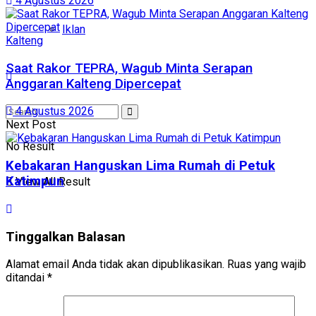
4 Agustus 2026
Iklan
Kalteng
Saat Rakor TEPRA, Wagub Minta Serapan
Anggaran Kalteng Dipercepat
4 Agustus 2026
Next Post
No Result
Kebakaran Hanguskan Lima Rumah di Petuk
Katimpun
View All Result
Tinggalkan Balasan
Alamat email Anda tidak akan dipublikasikan.
Ruas yang wajib
ditandai
*