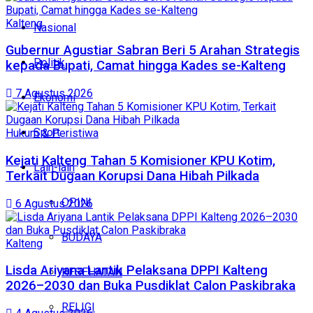
Kalteng
Nasional
Gubernur Agustiar Sabran Beri 5 Arahan Strategis
Politik
kepada Bupati, Camat hingga Kades se-Kalteng
7 Agustus 2026
Ekonomi
Sport
Hukum & Peristiwa
Kejati Kalteng Tahan 5 Komisioner KPU Kotim,
Lain-lain
Terkait Dugaan Korupsi Dana Hibah Pilkada
OPINI
6 Agustus 2026
BUDAYA
Kalteng
Lisda Ariyana Lantik Pelaksana DPPI Kalteng
KESEHATAN
2026–2030 dan Buka Pusdiklat Calon Paskibraka
RELIGI