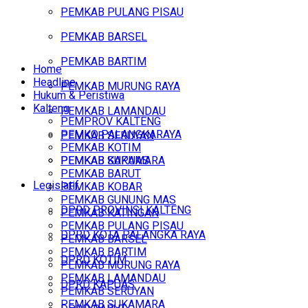
PEMKAB PULANG PISAU
PEMKAB BARSEL
PEMKAB BARTIM
Home
Headline
PEMKAB MURUNG RAYA
Hukum & Peristiwa
Kalteng
PEMKAB LAMANDAU
PEMPROV KALTENG
PEMKO PALANGKARAYA
PEMKAB SERUYAN
PEMKAB KOTIM
PEMKAB SUKAMARA
PEMKAB KAPUAS
PEMKAB BARUT
Legislatif
PEMKAB KOBAR
PEMKAB GUNUNG MAS
DPRD PROVINSI KALTENG
PEMKAB KATINGAN
PEMKAB PULANG PISAU
DPRD KOTA PALANGKA RAYA
PEMKAB BARSEL
PEMKAB BARTIM
DPRD KOTIM
PEMKAB MURUNG RAYA
PEMKAB LAMANDAU
DPRD KAPUAS
PEMKAB SERUYAN
PEMKAB SUKAMARA