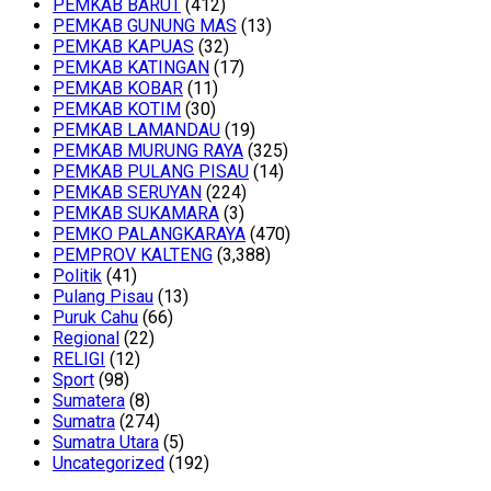
PEMKAB BARUT
(412)
PEMKAB GUNUNG MAS
(13)
PEMKAB KAPUAS
(32)
PEMKAB KATINGAN
(17)
PEMKAB KOBAR
(11)
PEMKAB KOTIM
(30)
PEMKAB LAMANDAU
(19)
PEMKAB MURUNG RAYA
(325)
PEMKAB PULANG PISAU
(14)
PEMKAB SERUYAN
(224)
PEMKAB SUKAMARA
(3)
PEMKO PALANGKARAYA
(470)
PEMPROV KALTENG
(3,388)
Politik
(41)
Pulang Pisau
(13)
Puruk Cahu
(66)
Regional
(22)
RELIGI
(12)
Sport
(98)
Sumatera
(8)
Sumatra
(274)
Sumatra Utara
(5)
Uncategorized
(192)