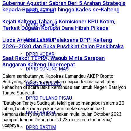
Gubernur Agustiar Sabran Beri 5 Arahan Strategis
kepada Bupati, Camat hingga Kades se-Kalteng
DPRD KOTIM
Kejati Kalteng Tahan 5 Komisioner KPU Kotim,
DPRD KAPUAS
Terkait Dugaan Korupsi Dana Hibah Pilkada
Lisda Ariyana Lantik Pelaksana DPPI Kalteng
DPRD BARUT
2026–2030 dan Buka Pusdiklat Calon Paskibraka
DPRD KOBAR
Saat Rakor TEPRA, Wagub Minta Serapan
Anggaran Kalteng Dipercepat
DPRD GUNUNG MAS
Dalam sambutannya, Kapolres Lamandau AKBP Bronto
Budiyono, S.I.K menyampaikan ucapan terima kasih atas
DPRD KATINGAN
kehadiran di acara Bakti kemanuasiaan untuk Negeri Batalyon
Tantya Sudirajati.
DPRD PULANG PISAU
“Batalyon Tantya Sudirajati telah genap mengabdi selama 20
tahun, bentuk rasa syukur kami melaksanakan bakti
DPRD BARSEL
kemanusiaan yang di laksanakan mulai bulan Oktober 2023
sampai dengan Desember 2023 di seluruh Indonesia,”
ucapnya.
DPRD BARTIM