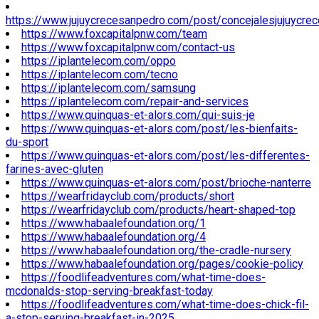
https://www.jujuycrecesanpedro.com/post/concejalesjujuycre
https://www.foxcapitalpnw.com/team
https://www.foxcapitalpnw.com/contact-us
https://iplantelecom.com/oppo
https://iplantelecom.com/tecno
https://iplantelecom.com/samsung
https://iplantelecom.com/repair-and-services
https://www.quinquas-et-alors.com/qui-suis-je
https://www.quinquas-et-alors.com/post/les-bienfaits-
du-sport
https://www.quinquas-et-alors.com/post/les-differentes-
farines-avec-gluten
https://www.quinquas-et-alors.com/post/brioche-nanterre
https://wearfridayclub.com/products/short
https://wearfridayclub.com/products/heart-shaped-top
https://www.habaalefoundation.org/1
https://www.habaalefoundation.org/4
https://www.habaalefoundation.org/the-cradle-nursery
https://www.habaalefoundation.org/pages/cookie-policy
https://foodlifeadventures.com/what-time-does-
mcdonalds-stop-serving-breakfast-today
https://foodlifeadventures.com/what-time-does-chick-fil-
a-stop-serving-breakfast-in-2025