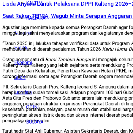
KALTIM
Lisda Ariyana Lantik Pelaksana DPPI Kalteng 2026–
Saat Rakor TEPRA, Wagub Minta Serapan Anggaran 
KALTARA
Agustiar juga meminta kepada semua Perangkat Daerah agar fo
Nasional
minggu lagi yakni menyelaraskan program dan kegiatannya den
“Tahun 2025 ini, lakukan tahapan verifikasi data untuk Program
Politik
membutuhkan di daerah pedalaman. Tahun 2026
Kartu Huma Be
Orang nomor satu di
Bumi Tambun Bungai
ini mengajak seluru
Ekonomi
Kalteng Maju Kalteng yang lebih sejahtera serta mendukung Pr
Putih Desa dan Kelurahan, Penertiban Kawasan Hutan (PKH), me
corong informasi serta agar Perangkat Daerah segera menindak
Sport
Plt. Sekretaris Daerah Prov. Kalteng leonard S. Ampung dalam
Lain-lain
hampir semua sudah terealisasi. Adapun program 100 hari Gub
Asta Cita Presiden Prabowo Subianto antara lain mendukung pr
anggaran, penataan struktur organisasi Perangkat Daerah di 
OPINI
kesehatan, pertanian, nelayan, pasar murah dan stabilisasi har
peningkatan akses listrik desa dan akses internet daerah peda
penguatan deteksi dini.
BUDAYA
Turut hadir Staf Ahli Gubernur, Asisten Sekretaris Daerah, dan