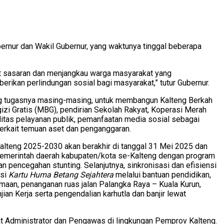
rnur dan Wakil Gubernur, yang waktunya tinggal beberapa
pat sasaran dan menjangkau warga masyarakat yang
rikan perlindungan sosial bagi masyarakat,” tutur Gubernur.
ng tugasnya masing-masing, untuk membangun Kalteng Berkah
zi Gratis (MBG), pendirian Sekolah Rakyat, Koperasi Merah
itas pelayanan publik, pemanfaatan media sosial sebagai
erkait temuan aset dan penganggaran.
alteng 2025-2030 akan berakhir di tanggal 31 Mei 2025 dan
 pemerintah daerah kabupaten/kota se-Kalteng dengan program
pencegahan stunting. Selanjutnya, sinkronisasi dan efisiensi
asi
Kartu Huma Betang Sejahtera
melalui bantuan pendidikan,
gamaan, penanganan ruas jalan Palangka Raya – Kuala Kurun,
n Kerja serta pengendalian karhutla dan banjir lewat
abat Administrator dan Pengawas di lingkungan Pemprov Kalteng.