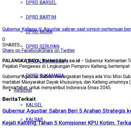
DPRD BARSEL
DPRD BARTIM
Gubernur Kalteng H. Agustiar sabran saat pimpin pertemuan b
DPRD MURA
0
SHARES
DPRD SERUYAN
Share on Facebook
Share on Twitter
PALANGKA RAYA, Borneodaily.co.id
– Gubernur Kalimantan Te
DPRD LAMANDAU
Pejabat Pengawas di Lingkungan Pemprov Kalteng, bertempat di
DPRD SUKAMARA
Gubernur Agustiar Sabran menegaskan hanya ada Visi Misi Gube
martabat Masyarakat Dayak khususnya, dan Kalteng umumnya (
Bermartabat, untuk menyambut Indonesia Emas 2045.
Regional
Berita
Terkait
KALSEL
Gubernur Agustiar Sabran Beri 5 Arahan Strategis 
KALBAR
Kejati Kalteng Tahan 5 Komisioner KPU Kotim, Terka