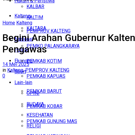
Hukum & Peristiwa
KALBAR
Kalteng
KALTIM
Home
Kalteng
KALTARA
PEMPROV KALTENG
Begini Arahan Gubernur Kalten
Nasional
PEMKO PALANGKARAYA
Pengawas
Politik
Ekonomi
PEMKAB KOTIM
14 Mei 2025
in
Kalteng
,
PEMPROV KALTENG
Sport
0
PEMKAB KAPUAS
Lain-lain
PEMKAB BARUT
OPINI
BUDAYA
PEMKAB KOBAR
KESEHATAN
PEMKAB GUNUNG MAS
RELIGI