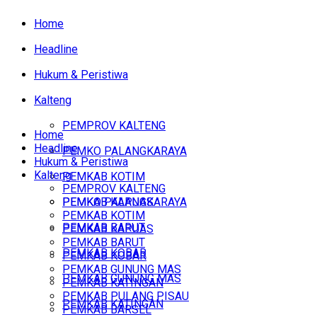
Home
Headline
Hukum & Peristiwa
Kalteng
PEMPROV KALTENG
Home
Headline
PEMKO PALANGKARAYA
Hukum & Peristiwa
Kalteng
PEMKAB KOTIM
PEMPROV KALTENG
PEMKAB KAPUAS
PEMKO PALANGKARAYA
PEMKAB KOTIM
PEMKAB BARUT
PEMKAB KAPUAS
PEMKAB BARUT
PEMKAB KOBAR
PEMKAB KOBAR
PEMKAB GUNUNG MAS
PEMKAB GUNUNG MAS
PEMKAB KATINGAN
PEMKAB PULANG PISAU
PEMKAB KATINGAN
PEMKAB BARSEL