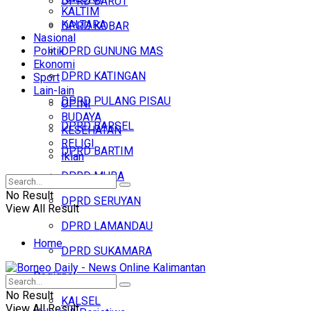
DPRD BARUT
KALTIM
KALTARA
DPRD KOBAR
Nasional
Politik
DPRD GUNUNG MAS
Ekonomi
DPRD KATINGAN
Sport
Lain-lain
DPRD PULANG PISAU
OPINI
BUDAYA
DPRD BARSEL
KESEHATAN
RELIGI
DPRD BARTIM
Iklan
DPRD MURA
No Result
DPRD SERUYAN
View All Result
DPRD LAMANDAU
Home
DPRD SUKAMARA
Regional
Headline
No Result
KALSEL
View All Result