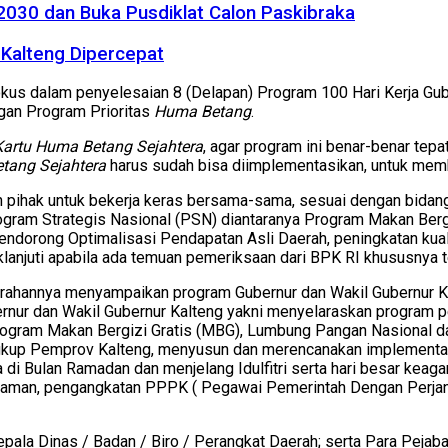
2030 dan Buka Pusdiklat Calon Paskibraka
Kalteng Dipercepat
kus dalam penyelesaian 8 (Delapan) Program 100 Hari Kerja Gube
gan Program Prioritas
Huma Betang
.
Kartu Huma Betang Sejahtera
, agar program ini benar-benar te
tang Sejahtera
harus sudah bisa diimplementasikan, untuk membe
h pihak untuk bekerja keras bersama-sama, sesuai dengan bida
ogram Strategis Nasional (PSN) diantaranya Program Makan Bergi
ndorong Optimalisasi Pendapatan Asli Daerah, peningkatan kual
lanjuti apabila ada temuan pemeriksaan dari BPK RI khususnya t
 arahannya menyampaikan program Gubernur dan Wakil Gubernur K
ernur dan Wakil Gubernur Kalteng yakni menyelaraskan program
ogram Makan Bergizi Gratis (MBG), Lumbung Pangan Nasional dan 
lingkup Pemprov Kalteng, menyusun dan merencanakan implement
ga di Bulan Ramadan dan menjelang Idulfitri serta hari besar kea
laman, pengangkatan PPPK ( Pegawai Pemerintah Dengan Perjanjia
 Kepala Dinas / Badan / Biro / Perangkat Daerah; serta Para Pej