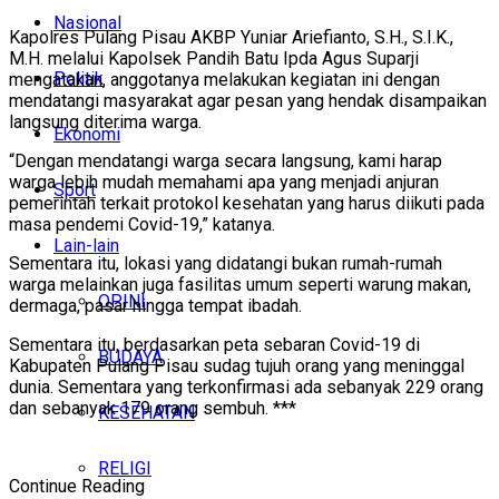
Nasional
Kapolres Pulang Pisau AKBP Yuniar Ariefianto, S.H., S.I.K.,
M.H. melalui Kapolsek Pandih Batu Ipda Agus Suparji
Politik
mengatakan, anggotanya melakukan kegiatan ini dengan
mendatangi masyarakat agar pesan yang hendak disampaikan
langsung diterima warga.
Ekonomi
“Dengan mendatangi warga secara langsung, kami harap
warga lebih mudah memahami apa yang menjadi anjuran
Sport
pemerintah terkait protokol kesehatan yang harus diikuti pada
masa pendemi Covid-19,” katanya.
Lain-lain
Sementara itu, lokasi yang didatangi bukan rumah-rumah
warga melainkan juga fasilitas umum seperti warung makan,
OPINI
dermaga, pasar hingga tempat ibadah.
Sementara itu, berdasarkan peta sebaran Covid-19 di
BUDAYA
Kabupaten Pulang Pisau sudag tujuh orang yang meninggal
dunia. Sementara yang terkonfirmasi ada sebanyak 229 orang
dan sebanyak 179 orang sembuh. ***
KESEHATAN
RELIGI
Continue Reading