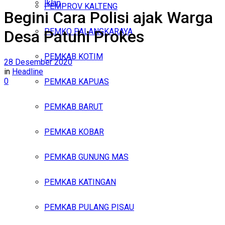
Iklan
PEMPROV KALTENG
Begini Cara Polisi ajak Warga
Minggu, Agustus 9, 2026
PEMKO PALANGKARAYA
Desa Patuhi Prokes
PEMKAB KOTIM
28 Desember 2020
in
Headline
0
PEMKAB KAPUAS
PEMKAB BARUT
PEMKAB KOBAR
PEMKAB GUNUNG MAS
PEMKAB KATINGAN
PEMKAB PULANG PISAU