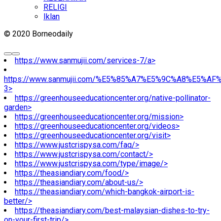
RELIGI
Iklan
© 2020 Borneodaily
https://www.sanmujii.com/services-7/a>
https://www.sanmujii.com/%E5%85%A7%E5%9C%A8%E5%A
3>
https://greenhouseeducationcenter.org/native-pollinator-
garden>
https://greenhouseeducationcenter.org/mission>
https://greenhouseeducationcenter.org/videos>
https://greenhouseeducationcenter.org/visit>
https://www.justcrispysa.com/faq/>
https://www.justcrispysa.com/contact/>
https://www.justcrispysa.com/type/image/>
https://theasiandiary.com/food/>
https://theasiandiary.com/about-us/>
https://theasiandiary.com/which-bangkok-airport-is-
better/>
https://theasiandiary.com/best-malaysian-dishes-to-try-
on-your-first-trip/>