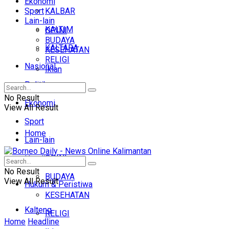
Ekonomi
Sport
KALBAR
Lain-lain
KALTIM
OPINI
BUDAYA
KALTARA
KESEHATAN
RELIGI
Nasional
Iklan
Politik
No Result
Ekonomi
View All Result
Sport
Home
Lain-lain
OPINI
Headline
No Result
BUDAYA
View All Result
Hukum & Peristiwa
KESEHATAN
Kalteng
RELIGI
Home
Headline