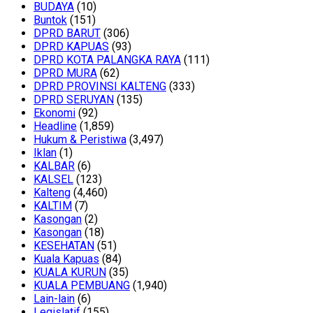
BUDAYA
(10)
Buntok
(151)
DPRD BARUT
(306)
DPRD KAPUAS
(93)
DPRD KOTA PALANGKA RAYA
(111)
DPRD MURA
(62)
DPRD PROVINSI KALTENG
(333)
DPRD SERUYAN
(135)
Ekonomi
(92)
Headline
(1,859)
Hukum & Peristiwa
(3,497)
Iklan
(1)
KALBAR
(6)
KALSEL
(123)
Kalteng
(4,460)
KALTIM
(7)
Kasongan
(2)
Kasongan
(18)
KESEHATAN
(51)
Kuala Kapuas
(84)
KUALA KURUN
(35)
KUALA PEMBUANG
(1,940)
Lain-lain
(6)
Legislatif
(155)