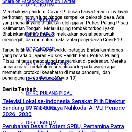
Share on Facebook
Share on Twitter
DPRD KOTIM
Merebaknya pandemi Covid-19 bukan hanya terjadi di wilayah
perkotaan, namun juga hingga sampai ke pelosok desa. Ada
DPRD KAPUAS
yang menarik yang dilakukan oleh jajaran Polres Pulang Pisau
Kalimantan Tengah. Melalui ujung tombak terkecil yakni
Bhabinkamtibmas mereka melakukan sosialisasi untuk
DPRD BARUT
mencegah, dan memutus mata rantai penyebaran Covid-19.
DPRD KOBAR
Tanpa lelah dan tak kenal waktu, petugas Bhabinkamtibmas
yang berada di jajaran Polsek Pandih Batu, Polres Pulang
Pisau ini terus mendatangi masyarakat di pedesaan. Mereka
DPRD GUNUNG MAS
secara masif melakukan sosialisasi kepada warga agar
mematuhi protokol kesehatan di masa pandemi, dan
penanganan virus Corona (Covis-19).
DPRD KATINGAN
Berita
Terkait
DPRD PULANG PISAU
Televisi Lokal se-Indonesia Sepakat Pilih Direktur
Bandung TV Alit Suwirya Nahkodai ATVLI Periode
DPRD BARSEL
2026–2030
DPRD BARTIM
Perubahan Desain Totem SPBU, Pertamina Patra