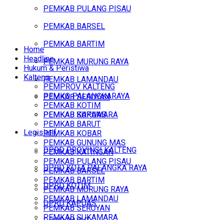
PEMKAB PULANG PISAU
PEMKAB BARSEL
PEMKAB BARTIM
Home
Headline
PEMKAB MURUNG RAYA
Hukum & Peristiwa
Kalteng
PEMKAB LAMANDAU
PEMPROV KALTENG
PEMKO PALANGKARAYA
PEMKAB SERUYAN
PEMKAB KOTIM
PEMKAB SUKAMARA
PEMKAB KAPUAS
PEMKAB BARUT
Legislatif
PEMKAB KOBAR
PEMKAB GUNUNG MAS
DPRD PROVINSI KALTENG
PEMKAB KATINGAN
PEMKAB PULANG PISAU
DPRD KOTA PALANGKA RAYA
PEMKAB BARSEL
PEMKAB BARTIM
DPRD KOTIM
PEMKAB MURUNG RAYA
PEMKAB LAMANDAU
DPRD KAPUAS
PEMKAB SERUYAN
PEMKAB SUKAMARA