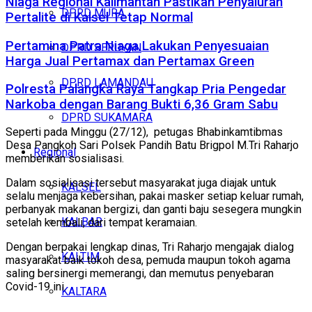
Niaga Regional Kalimantan Pastikan Penyaluran
DPRD MURA
Pertalite di Kalsel Tetap Normal
Pertamina Patra Niaga Lakukan Penyesuaian
DPRD SERUYAN
Harga Jual Pertamax dan Pertamax Green
DPRD LAMANDAU
Polresta Palangka Raya Tangkap Pria Pengedar
Narkoba dengan Barang Bukti 6,36 Gram Sabu
DPRD SUKAMARA
Seperti pada Minggu (27/12), petugas Bhabinkamtibmas
Desa Pangkoh Sari Polsek Pandih Batu Brigpol M.Tri Raharjo
Regional
memberikan sosialisasi.
Dalam sosialisasi tersebut masyarakat juga diajak untuk
KALSEL
selalu menjaga kebersihan, pakai masker setiap keluar rumah,
perbanyak makanan bergizi, dan ganti baju sesegera mungkin
KALBAR
setelah kembali, dari tempat keramaian.
Dengan berpakai lengkap dinas, Tri Raharjo mengajak dialog
KALTIM
masyarakat baik tokoh desa, pemuda maupun tokoh agama
saling bersinergi memerangi, dan memutus penyebaran
Covid-19 ini.
KALTARA