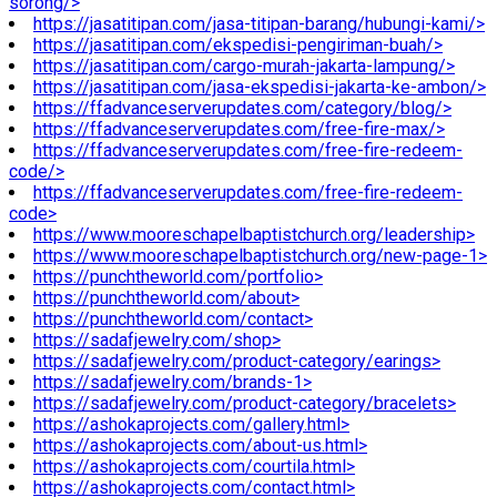
sorong/>
https://jasatitipan.com/jasa-titipan-barang/hubungi-kami/>
https://jasatitipan.com/ekspedisi-pengiriman-buah/>
https://jasatitipan.com/cargo-murah-jakarta-lampung/>
https://jasatitipan.com/jasa-ekspedisi-jakarta-ke-ambon/>
https://ffadvanceserverupdates.com/category/blog/>
https://ffadvanceserverupdates.com/free-fire-max/>
https://ffadvanceserverupdates.com/free-fire-redeem-
code/>
https://ffadvanceserverupdates.com/free-fire-redeem-
code>
https://www.mooreschapelbaptistchurch.org/leadership>
https://www.mooreschapelbaptistchurch.org/new-page-1>
https://punchtheworld.com/portfolio>
https://punchtheworld.com/about>
https://punchtheworld.com/contact>
https://sadafjewelry.com/shop>
https://sadafjewelry.com/product-category/earings>
https://sadafjewelry.com/brands-1>
https://sadafjewelry.com/product-category/bracelets>
https://ashokaprojects.com/gallery.html>
https://ashokaprojects.com/about-us.html>
https://ashokaprojects.com/courtila.html>
https://ashokaprojects.com/contact.html>