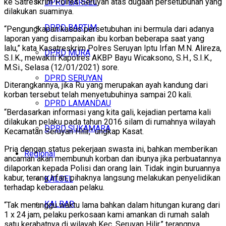
ke Satreskrim Polres Seruyan atas dugaan persetubuhan yang
DPRD BARSEL
dilakukan suaminya.
DPRD BARTIM
“Pengungkapan kasus persetubuhan ini bermula dari adanya
laporan yang disampaikan ibu korban beberapa saat yang
lalu,” kata Kasatreskrim Polres Seruyan Iptu Irfan M.N. Alireza,
DPRD MURA
S.I.K., mewakili Kapolres AKBP Bayu Wicaksono, S.H., S.I.K.,
M.Si., Selasa (12/01/2021) sore.
DPRD SERUYAN
Diterangkannya, jika Ru yang merupakan ayah kandung dari
korban tersebut telah menyetubuhinya sampai 20 kali.
DPRD LAMANDAU
“Berdasarkan informasi yang kita gali, kejadian pertama kali
dilakukan pelaku pada tahun 2016 silam di rumahnya wilayah
DPRD SUKAMARA
Kecamatan Seruyan Hilir,” ungkap Kasat.
Pria dengan status pekerjaan swasta ini, bahkan memberikan
Regional
ancaman akan membunuh korban dan ibunya jika perbuatannya
dilaporkan kepada Polisi dan orang lain. Tidak ingin buruannya
kabur, terang Irfan, pihaknya langsung melakukan penyelidikan
KALSEL
terhadap keberadaan pelaku.
KALBAR
“Tak menunggu waktu lama bahkan dalam hitungan kurang dari
1 x 24 jam, pelaku perkosaan kami amankan di rumah salah
satu kerabatnya di wilayah Kec. Seruyan Hilir,” terangnya.