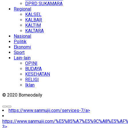
DPRD SUKAMARA
Regional
KALSEL
KALBAR
KALTIM
KALTARA
Nasional
Politik
Ekonomi
Sport
Lain-lain
OPINI
BUDAYA
KESEHATAN
RELIGI
Iklan
© 2020 Borneodaily
https://www.sanmujii.com/services-7/a>
https://www.sanmujii.com/%E5%85%A7%E5%9C%A8%E5%A
3>