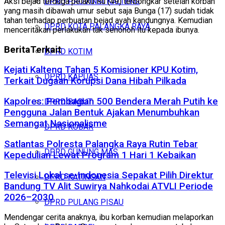
Aksi bejad terduga pelaku Ru (49) terbongkar setelah korban
DPRD PROVINSI KALTENG
yang masih dibawah umur sebut saja Bunga (17) sudah tidak
tahan terhadap perbuatan bejad ayah kandungnya. Kemudian
DPRD KOTA PALANGKA RAYA
menceritakan perlakukan tak senonoh itu kepada ibunya.
Berita
Terkait
DPRD KOTIM
Kejati Kalteng Tahan 5 Komisioner KPU Kotim,
DPRD KAPUAS
Terkait Dugaan Korupsi Dana Hibah Pilkada
Kapolres: Pembagian 500 Bendera Merah Putih ke
DPRD BARUT
Pengguna Jalan Bentuk Ajakan Menumbuhkan
Semangat Nasionalisme
DPRD KOBAR
Satlantas Polresta Palangka Raya Rutin Tebar
DPRD GUNUNG MAS
Kepedulian Lewat Program 1 Hari 1 Kebaikan
Televisi Lokal se-Indonesia Sepakat Pilih Direktur
DPRD KATINGAN
Bandung TV Alit Suwirya Nahkodai ATVLI Periode
2026–2030
DPRD PULANG PISAU
Mendengar cerita anaknya, ibu korban kemudian melaporkan