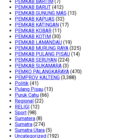
PEMKAB BARTIM
(7)
PEMKAB BARUT
(412)
PEMKAB GUNUNG MAS
(13)
PEMKAB KAPUAS
(32)
PEMKAB KATINGAN
(17)
PEMKAB KOBAR
(11)
PEMKAB KOTIM
(30)
PEMKAB LAMANDAU
(19)
PEMKAB MURUNG RAYA
(325)
PEMKAB PULANG PISAU
(14)
PEMKAB SERUYAN
(224)
PEMKAB SUKAMARA
(3)
PEMKO PALANGKARAYA
(470)
PEMPROV KALTENG
(3,388)
Politik
(41)
Pulang Pisau
(13)
Puruk Cahu
(66)
Regional
(22)
RELIGI
(12)
Sport
(98)
Sumatera
(8)
Sumatra
(274)
Sumatra Utara
(5)
Uncategorized
(192)