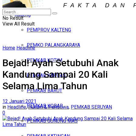
Iklan
Kalteng
Sabtu, Agustus 8, 2026
No Result
View All Result
PEMPROV KALTENG
PEMKO PALANGKARAYA
Home
Headline
Bejad! Ayah Setubuhi Anak
PEMKAB KOTIM
Kandung Sampai 20 Kali
PEMKAB KAPUAS
Selama Lima Tahun
PEMKAB BARUT
12 Januari 2021
PEMKAB KOBAR
in
Headline
,
Hukum & Peristiwa
,
PEMKAB SERUYAN
0
PEMKAB GUNUNG MAS