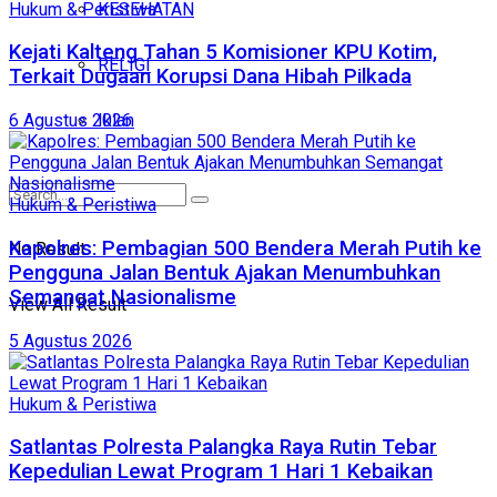
Hukum & Peristiwa
KESEHATAN
Kejati Kalteng Tahan 5 Komisioner KPU Kotim,
RELIGI
Terkait Dugaan Korupsi Dana Hibah Pilkada
Iklan
6 Agustus 2026
Hukum & Peristiwa
Kapolres: Pembagian 500 Bendera Merah Putih ke
No Result
Pengguna Jalan Bentuk Ajakan Menumbuhkan
Semangat Nasionalisme
View All Result
5 Agustus 2026
Hukum & Peristiwa
Satlantas Polresta Palangka Raya Rutin Tebar
Kepedulian Lewat Program 1 Hari 1 Kebaikan