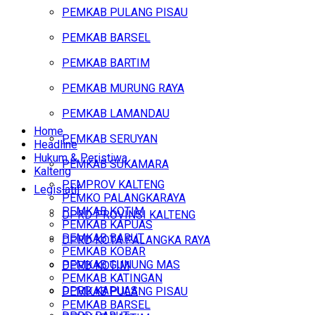
PEMKAB PULANG PISAU
PEMKAB BARSEL
PEMKAB BARTIM
PEMKAB MURUNG RAYA
PEMKAB LAMANDAU
Home
PEMKAB SERUYAN
Headline
Hukum & Peristiwa
PEMKAB SUKAMARA
Kalteng
PEMPROV KALTENG
Legislatif
PEMKO PALANGKARAYA
PEMKAB KOTIM
DPRD PROVINSI KALTENG
PEMKAB KAPUAS
PEMKAB BARUT
DPRD KOTA PALANGKA RAYA
PEMKAB KOBAR
PEMKAB GUNUNG MAS
DPRD KOTIM
PEMKAB KATINGAN
DPRD KAPUAS
PEMKAB PULANG PISAU
PEMKAB BARSEL