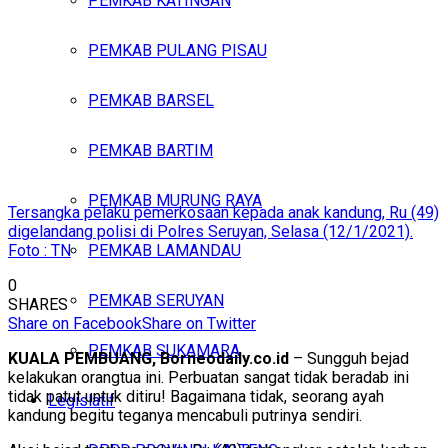
PEMKAB KATINGAN
PEMKAB PULANG PISAU
PEMKAB BARSEL
PEMKAB BARTIM
PEMKAB MURUNG RAYA
Tersangka pelaku pemerkosaan kepada anak kandung, Ru (49)
digelandang polisi di Polres Seruyan, Selasa (12/1/2021).
Foto : TN
PEMKAB LAMANDAU
0
PEMKAB SERUYAN
SHARES
Share on Facebook
Share on Twitter
PEMKAB SUKAMARA
KUALA PEMBUANG, Borneodaily.co.id
– Sungguh bejad
kelakukan orangtua ini. Perbuatan sangat tidak beradab ini
tidak patut untuk ditiru! Bagaimana tidak, seorang ayah
Legislatif
kandung begitu teganya mencabuli putrinya sendiri.