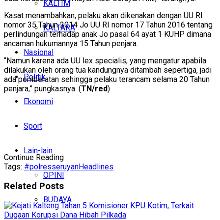
KALTIM
Kasat menambahkan, pelaku akan dikenakan dengan UU RI
nomor 35 Tahun 2014 Jo UU RI nomor 17 Tahun 2016 tentang
KALTARA
perlindungan terhadap anak Jo pasal 64 ayat 1 KUHP dimana
ancaman hukumannya 15 Tahun penjara.
Nasional
“Namun karena ada UU lex specialis, yang mengatur apabila
dilakukan oleh orang tua kandungnya ditambah sepertiga, jadi
Politik
ada pemberatan sehingga pelaku terancam selama 20 Tahun
penjara,” pungkasnya. (
TN/red
)
Ekonomi
Sport
Lain-lain
Continue Reading
Tags:
#polresseruyan
Headlines
OPINI
Related
Posts
BUDAYA