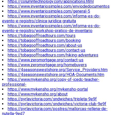
https://columntechnology.com/applications.html
https://www.inventariosimples.com/enviodedocumentos
https://www.inventariosimples.com/general-5
https://www.inventariosimples.com/informa-es-do-
evento-e-registro/clinica-juridica-gratuita
https://www.inventariosimples.com/informa-es-do-
evento-e-registro/workshop-pratico-de-inventario
https://tobagooffroadtours.com/tours
https://tobagooffroadtours.com/booking
https://tobagooffroadtours.com/about-us
https://tobagooffroadtours.com/contact-us
https://tobagooffroadtours.com/hiking-adventures
https://www.zeromortgage.org/contact-us
https://www.zeromortgage.org/homebuyers
https://4seasonswestshore.org/Service_Providers.htm
https://4seasonswestshore.org/HOA-Documents.htm
https://www.mykensho.org/copy-of-icedc-teacher-
professional-
https://www.mykensho.org/mykensho-portal
https://www.mykensho.org/about
https://pyrlavictoria.com/sndwiches/tripleta-9e9f
https://pyrlavictoria.com/sndwiches/victoria-club-9e9f
https://pyrlavictoria.com/postres/mallorcas-rellena-de-
nutella-9ed7