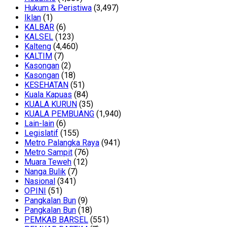
Hukum & Peristiwa
(3,497)
Iklan
(1)
KALBAR
(6)
KALSEL
(123)
Kalteng
(4,460)
KALTIM
(7)
Kasongan
(2)
Kasongan
(18)
KESEHATAN
(51)
Kuala Kapuas
(84)
KUALA KURUN
(35)
KUALA PEMBUANG
(1,940)
Lain-lain
(6)
Legislatif
(155)
Metro Palangka Raya
(941)
Metro Sampit
(76)
Muara Teweh
(12)
Nanga Bulik
(7)
Nasional
(341)
OPINI
(51)
Pangkalan Bun
(9)
Pangkalan Bun
(18)
PEMKAB BARSEL
(551)