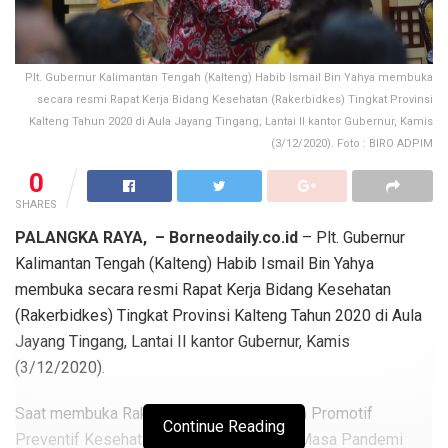
Plt. Gubernur Kalimantan Tengah (Kalteng) Habib Ismail Bin Yahya membuka
secara resmi Rapat Kerja Bidang Kesehatan (Rakerbidkes) Tingkat Provinsi
Kalteng Tahun 2020 di Aula Jayang Tingang, Lantai II kantor Gubernur, Kamis
(3/12/2020). Foto : BIRO ADPIM
0
SHARES
PALANGKA RAYA, – Borneodaily.co.id
– Plt. Gubernur
Kalimantan Tengah (Kalteng) Habib Ismail Bin Yahya
membuka secara resmi Rapat Kerja Bidang Kesehatan
(Rakerbidkes) Tingkat Provinsi Kalteng Tahun 2020 di Aula
Jayang Tingang, Lantai II kantor Gubernur, Kamis
(3/12/2020).
Saat membuka Raker bertema “Penguatan Promotif
Continue Reading
Preventif Kesehatan dalam Menghadapi Masa Pandemi