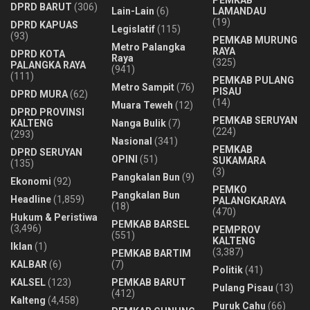
DPRD BARUT
(306)
Lain-Lain
(6)
LAMANDAU
(19)
DPRD KAPUAS
Legislatif
(115)
(93)
PEMKAB MURUNG
Metro Palangka
RAYA
DPRD KOTA
Raya
(325)
PALANGKA RAYA
(941)
(111)
PEMKAB PULANG
Metro Sampit
(76)
PISAU
DPRD MURA
(62)
(14)
Muara Teweh
(12)
DPRD PROVINSI
PEMKAB SERUYAN
KALTENG
Nanga Bulik
(7)
(224)
(293)
Nasional
(341)
PEMKAB
DPRD SERUYAN
OPINI
(51)
SUKAMARA
(135)
(3)
Pangkalan Bun
(9)
Ekonomi
(92)
PEMKO
Pangkalan Bun
Headline
(1,859)
PALANGKARAYA
(18)
(470)
Hukum & Peristiwa
PEMKAB BARSEL
(3,496)
PEMPROV
(551)
KALTENG
Iklan
(1)
(3,387)
PEMKAB BARTIM
KALBAR
(6)
(7)
Politik
(41)
KALSEL
(123)
PEMKAB BARUT
Pulang Pisau
(13)
(412)
Kalteng
(4,458)
Puruk Cahu
(66)