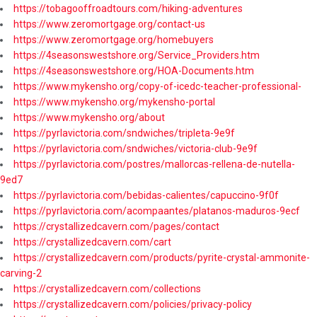
https://tobagooffroadtours.com/hiking-adventures
https://www.zeromortgage.org/contact-us
https://www.zeromortgage.org/homebuyers
https://4seasonswestshore.org/Service_Providers.htm
https://4seasonswestshore.org/HOA-Documents.htm
https://www.mykensho.org/copy-of-icedc-teacher-professional-
https://www.mykensho.org/mykensho-portal
https://www.mykensho.org/about
https://pyrlavictoria.com/sndwiches/tripleta-9e9f
https://pyrlavictoria.com/sndwiches/victoria-club-9e9f
https://pyrlavictoria.com/postres/mallorcas-rellena-de-nutella-
9ed7
https://pyrlavictoria.com/bebidas-calientes/capuccino-9f0f
https://pyrlavictoria.com/acompaantes/platanos-maduros-9ecf
https://crystallizedcavern.com/pages/contact
https://crystallizedcavern.com/cart
https://crystallizedcavern.com/products/pyrite-crystal-ammonite-
carving-2
https://crystallizedcavern.com/collections
https://crystallizedcavern.com/policies/privacy-policy