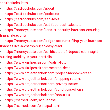
sorular/index.htm
https://catfoodhubs.com/about
https://catfoodhubs.com/podcasts
https://catfoodhubs.com/seo-tools
https://catfoodhubs.com/cat-food-cost-calculator
https://moneyquate.com/liens-or-security-interests-ensuring-
financial-security
https://moneyquate.com/ledger-accounts-filing-your-business-
finances-like-a-champ-super-easy-read
https://moneyquate.com/certificates-of-deposit-cds-insight-
building-stability-in-your-portfolio
https://www.kinjilpesisir.com/galeri-foto
https://www.kinjilpesisir.com/sejarah-desa
https://www.projecthanbok.com/project-hanbok-korean
https://www.projecthanbok.com/shipping-returns
https://www.projecthanbok.com/privacy-notice
https://www.projecthanbok.com/conditions-of-use
https://www.projecthanbok.com/about-us
https://rssmedu.com/about.html
https://rssmedu.com/principal.html