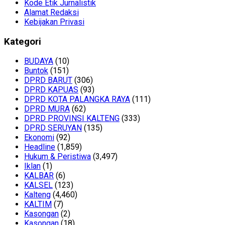
Kode Etik Jurnalistik
Alamat Redaksi
Kebijakan Privasi
Kategori
BUDAYA
(10)
Buntok
(151)
DPRD BARUT
(306)
DPRD KAPUAS
(93)
DPRD KOTA PALANGKA RAYA
(111)
DPRD MURA
(62)
DPRD PROVINSI KALTENG
(333)
DPRD SERUYAN
(135)
Ekonomi
(92)
Headline
(1,859)
Hukum & Peristiwa
(3,497)
Iklan
(1)
KALBAR
(6)
KALSEL
(123)
Kalteng
(4,460)
KALTIM
(7)
Kasongan
(2)
Kasongan
(18)