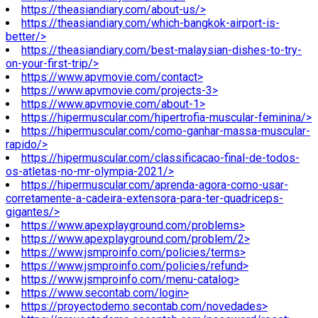
https://theasiandiary.com/about-us/>
https://theasiandiary.com/which-bangkok-airport-is-
better/>
https://theasiandiary.com/best-malaysian-dishes-to-try-
on-your-first-trip/>
https://www.apvmovie.com/contact>
https://www.apvmovie.com/projects-3>
https://www.apvmovie.com/about-1>
https://hipermuscular.com/hipertrofia-muscular-feminina/>
https://hipermuscular.com/como-ganhar-massa-muscular-
rapido/>
https://hipermuscular.com/classificacao-final-de-todos-
os-atletas-no-mr-olympia-2021/>
https://hipermuscular.com/aprenda-agora-como-usar-
corretamente-a-cadeira-extensora-para-ter-quadriceps-
gigantes/>
https://www.apexplayground.com/problems>
https://www.apexplayground.com/problem/2>
https://www.jsmproinfo.com/policies/terms>
https://www.jsmproinfo.com/policies/refund>
https://www.jsmproinfo.com/menu-catalog>
https://www.secontab.com/login>
https://proyectodemo.secontab.com/novedades>