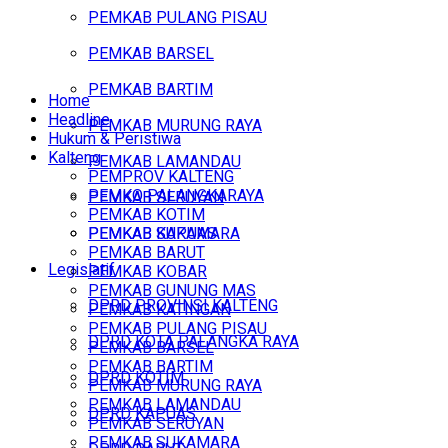
PEMKAB PULANG PISAU
PEMKAB BARSEL
PEMKAB BARTIM
Home
Headline
PEMKAB MURUNG RAYA
Hukum & Peristiwa
Kalteng
PEMKAB LAMANDAU
PEMPROV KALTENG
PEMKO PALANGKARAYA
PEMKAB SERUYAN
PEMKAB KOTIM
PEMKAB SUKAMARA
PEMKAB KAPUAS
PEMKAB BARUT
Legislatif
PEMKAB KOBAR
PEMKAB GUNUNG MAS
DPRD PROVINSI KALTENG
PEMKAB KATINGAN
PEMKAB PULANG PISAU
DPRD KOTA PALANGKA RAYA
PEMKAB BARSEL
PEMKAB BARTIM
DPRD KOTIM
PEMKAB MURUNG RAYA
PEMKAB LAMANDAU
DPRD KAPUAS
PEMKAB SERUYAN
PEMKAB SUKAMARA