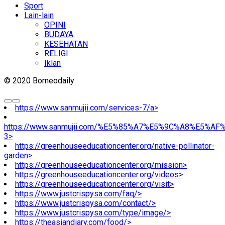
Sport
Lain-lain
OPINI
BUDAYA
KESEHATAN
RELIGI
Iklan
© 2020 Borneodaily
https://www.sanmujii.com/services-7/a>
https://www.sanmujii.com/%E5%85%A7%E5%9C%A8%E5%A
3>
https://greenhouseeducationcenter.org/native-pollinator-
garden>
https://greenhouseeducationcenter.org/mission>
https://greenhouseeducationcenter.org/videos>
https://greenhouseeducationcenter.org/visit>
https://www.justcrispysa.com/faq/>
https://www.justcrispysa.com/contact/>
https://www.justcrispysa.com/type/image/>
https://theasiandiary.com/food/>