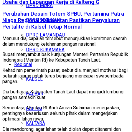
Usaha dan Lapangan Kerja di Kalteng G
DPRD MURA
Perubahan Desain Totem SPBU, Pertamina Patra
Niaga Regional Kalimantan Pastikan Penyaluran
DPRD SERUYAN
Pertalite di Kalsel Tetap Normal
DPRD LAMANDAU
Menurut dia, capaian tersebut menunjukkan komitmen daerah
dalam mendukung ketahanan pangan nasional.
DPRD SUKAMARA
Bupati menyambut baik kunjungan Menteri Pertanian Republik
Indonesia (Mentan RI) ke Kabupaten Tanah Laut.
Regional
Kehadiran pemerintah pusat, sebut dia, menjadi motivasi bagi
seluruh jajaran untuk terus berjuang mencapai swasembada
KALSEL
pangan.
Dia berharap, Kabupaten Tanah Laut dapat menjadi lumbung
KALBAR
pangan semakin kuat.
Sementara, Mentan RI Andi Amran Sulaiman menegaskan,
KALTIM
pentingnya keseriusan seluruh pihak dalam mengerjakan
optimasi lahan rawa.
KALTARA
Dia mendorong, agar lahan telah diolah dapat ditanami dan