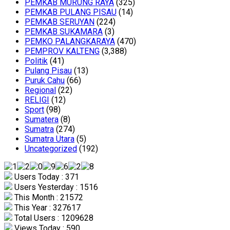
PEMKAB MURUNG RAYA
(325)
PEMKAB PULANG PISAU
(14)
PEMKAB SERUYAN
(224)
PEMKAB SUKAMARA
(3)
PEMKO PALANGKARAYA
(470)
PEMPROV KALTENG
(3,388)
Politik
(41)
Pulang Pisau
(13)
Puruk Cahu
(66)
Regional
(22)
RELIGI
(12)
Sport
(98)
Sumatera
(8)
Sumatra
(274)
Sumatra Utara
(5)
Uncategorized
(192)
Users Today : 371
Users Yesterday : 1516
This Month : 21572
This Year : 327617
Total Users : 1209628
Views Today : 590