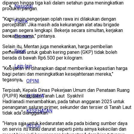
dipanen hingga tiga kali dalam setahun guna meningkatkan
Nasional
produksi pangan.
“Kami ingin pengerjaan oplah rawa ini dilakukan dengan
Politik
percepatan. Jika masih ada kekurangan alat atau brigade
pangan segera lengkapi. Bekerja secara simultan, kerjakan
Ekonomi
bersama-sama,” pintanya.
Selain itu, Mentan juga menekankan, harga pembelian
Sport
pemerintah untuk gabah kering panen (GKP) tidak boleh
berada di bawah Rp6.500 per kilogram.
Lain-lain
“Kebijakan ini diharapkan dapat memberikan kepastian harga
bagi petani dan meningkatkan kesejahteraan mereka,”
tegasnya.
OPINI
Terpisah, Kepala Dinas Pekerjaan Umum dan Penataan Ruang
BUDAYA
(PUPR) Kabupaten Tanah Laut Syakhril
Hadrianadi menambahkan, pada tahun anggaran 2025 untuk
penanganan saluran primer, sekunder dan tersier di Tanah Laut
KESEHATAN
tidak ada dianggarkan.
“Hanya saja untuk kedaruratan ada pada bidang sumber daya
RELIGI
on servis itu kalau darurat seperti pintu airnya kekecilan dan