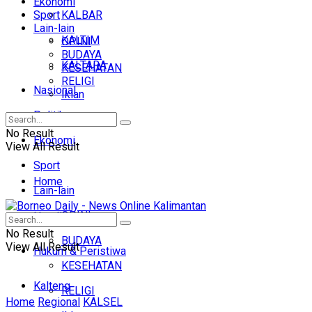
Ekonomi
Sport
KALBAR
Lain-lain
KALTIM
OPINI
BUDAYA
KALTARA
KESEHATAN
RELIGI
Nasional
Iklan
Politik
No Result
Ekonomi
View All Result
Sport
Home
Lain-lain
OPINI
Headline
No Result
BUDAYA
View All Result
Hukum & Peristiwa
KESEHATAN
Kalteng
RELIGI
Home
Regional
KALSEL