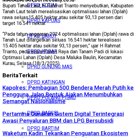
DPRD KOTIM
Bupati Tanah Laut, H Rahmat Trianto menyebutkan, Kabupaten
Tanah Laut telah merealisasikan optimalisasi lahan (Oplah)
rawa seluas15.405 hektar atau sekitar 93,13 persen dari
DPRD KAPUAS
target 16.541 hektar.
“Pada tahun anggaran 2024 optimalisasi lahan (Oplah) rawa di
DPRD BARUT
Tanah Laut ditargetkan seluas 16.541 hektar terealisasi
15.405 hektar atau sekitar 93,13 persen,” ujar H Rahmat
DPRD KOBAR
Trianto, pada acara Panen Raya dan Tanam Padi di lokasi
Optimasi Lahan (Oplah) Desa Maluka Baulin, Kecamatan
Kurau, Selasa (18/3/2025).
DPRD GUNUNG MAS
Berita
Terkait
DPRD KATINGAN
Kapolres: Pembagian 500 Bendera Merah Putih ke
Pengguna Jalan Bentuk Ajakan Menumbuhkan
DPRD PULANG PISAU
Semangat Nasionalisme
DPRD BARSEL
Pertamina Gunakan Sistem Digital Terintegrasi
Awasi Penyaluran BBM dan LPG Bersubsidi
DPRD BARTIM
Waketum Kadin Tekankan Penguatan Ekosistem