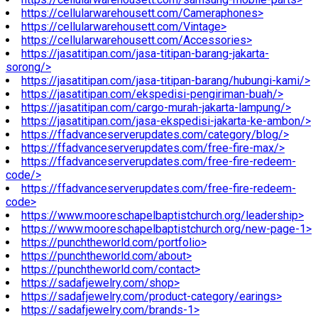
https://cellularwarehousett.com/Cameraphones>
https://cellularwarehousett.com/Vintage>
https://cellularwarehousett.com/Accessories>
https://jasatitipan.com/jasa-titipan-barang-jakarta-
sorong/>
https://jasatitipan.com/jasa-titipan-barang/hubungi-kami/>
https://jasatitipan.com/ekspedisi-pengiriman-buah/>
https://jasatitipan.com/cargo-murah-jakarta-lampung/>
https://jasatitipan.com/jasa-ekspedisi-jakarta-ke-ambon/>
https://ffadvanceserverupdates.com/category/blog/>
https://ffadvanceserverupdates.com/free-fire-max/>
https://ffadvanceserverupdates.com/free-fire-redeem-
code/>
https://ffadvanceserverupdates.com/free-fire-redeem-
code>
https://www.mooreschapelbaptistchurch.org/leadership>
https://www.mooreschapelbaptistchurch.org/new-page-1>
https://punchtheworld.com/portfolio>
https://punchtheworld.com/about>
https://punchtheworld.com/contact>
https://sadafjewelry.com/shop>
https://sadafjewelry.com/product-category/earings>
https://sadafjewelry.com/brands-1>