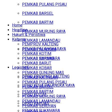
PEMKAB PULANG PISAU
PEMKAB BARSEL
PEMKAB BARTIM
Home
Headline
PEMKAB MURUNG RAYA
Hukum & Peristiwa
Kalteng
PEMKAB LAMANDAU
PEMPROV KALTENG
PEMKO PALANGKARAYA
PEMKAB SERUYAN
PEMKAB KOTIM
PEMKAB SUKAMARA
PEMKAB KAPUAS
PEMKAB BARUT
Legislatif
PEMKAB KOBAR
PEMKAB GUNUNG MAS
DPRD PROVINSI KALTENG
PEMKAB KATINGAN
PEMKAB PULANG PISAU
DPRD KOTA PALANGKA RAYA
PEMKAB BARSEL
PEMKAB BARTIM
DPRD KOTIM
PEMKAB MURUNG RAYA
PEMKAB LAMANDAU
DPRD KAPUAS
PEMKAB SERUYAN
PEMKAB SUKAMARA