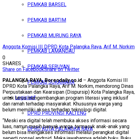
PEMKAB BARSEL
PEMKAB BARTIM
PEMKAB MURUNG RAYA
Anggota Komisi III DPRD Kota Palangka Raya, Arif M. Norkim
PEMKAB LAMANDAU
0
SHARES
PEMKAB SERUYAN
Share on Facebook
Share on Twitter
PALANGKA RAYA, Boreodaily.co.id
– Anggota Komisi III
PEMKAB SUKAMARA
DPRD Kota Palangka Raya, Arif M. Norkim, mendorong Dinas
Perpustakaan dan Kearsipan (Dispursip) Kota Palangka Raya,
Legislatif
untuk terus mengembangkan program literasi yang inklusif
dan ramah terhadap masyarakat. Khususnya warga yang
belum memiliki akses terhadap teknologi digital.
DPRD PROVINSI KALTENG
“Meski era digital telah membuka akses informasi secara
luas, namun masih banyak warga, termasuk anak-anak yang
DPRD KOTA PALANGKA RAYA
belum bisa mengakses informasi melalui perangkat digital
seperti ponsel android. Maka jawabannya adalah buku. Buku