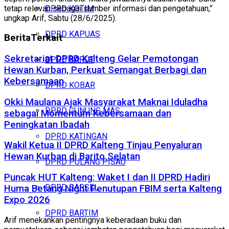
tetap relevan sebagai sumber informasi dan pengetahuan,”
DPRD KOTIM
ungkap Arif, Sabtu (28/6/2025).
DPRD KAPUAS
Berita
Terkait
Sekretariat DPRD Kalteng Gelar Pemotongan
DPRD BARUT
Hewan Kurban, Perkuat Semangat Berbagi dan
Kebersamaan
DPRD KOBAR
Okki Maulana Ajak Masyarakat Maknai Iduladha
DPRD GUNUNG MAS
sebagai Momentum Kebersamaan dan
Peningkatan Ibadah
DPRD KATINGAN
Wakil Ketua II DPRD Kalteng Tinjau Penyaluran
Hewan Kurban di Barito Selatan
DPRD PULANG PISAU
Puncak HUT Kalteng: Waket I dan II DPRD Hadiri
DPRD BARSEL
Huma Betang Night Penutupan FBIM serta Kalteng
Expo 2026
DPRD BARTIM
Arif menekankan pentingnya keberadaan buku dan