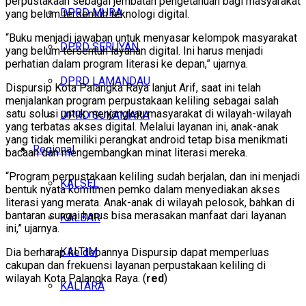
perpustakaan sebagai jembatan pengetahuan bagi masyarakat
DPRD MURA
yang belum tersentuh teknologi digital.
“Buku menjadi jawaban untuk menyasar kelompok masyarakat
DPRD SERUYAN
yang belum tersentuh layanan digital. Ini harus menjadi
perhatian dalam program literasi ke depan,” ujarnya.
DPRD LAMANDAU
Dispursip Kota Palangka Raya lanjut Arif, saat ini telah
menjalankan program perpustakaan keliling sebagai salah
satu solusi untuk menjangkau masyarakat di wilayah-wilayah
DPRD SUKAMARA
yang terbatas akses digital. Melalui layanan ini, anak-anak
yang tidak memiliki perangkat android tetap bisa menikmati
Regional
bacaan dan mengembangkan minat literasi mereka.
“Program perpustakaan keliling sudah berjalan, dan ini menjadi
KALSEL
bentuk nyata komitmen pemko dalam menyediakan akses
literasi yang merata. Anak-anak di wilayah pelosok, bahkan di
bantaran sungai harus bisa merasakan manfaat dari layanan
KALBAR
ini,” ujarnya.
KALTIM
Dia berharap ke depannya Dispursip dapat memperluas
cakupan dan frekuensi layanan perpustakaan keliling di
wilayah Kota Palangka Raya. (
red
)
KALTARA