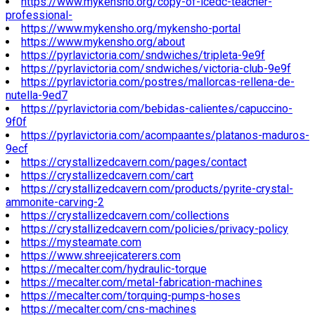
https://www.mykensho.org/copy-of-icedc-teacher-
professional-
https://www.mykensho.org/mykensho-portal
https://www.mykensho.org/about
https://pyrlavictoria.com/sndwiches/tripleta-9e9f
https://pyrlavictoria.com/sndwiches/victoria-club-9e9f
https://pyrlavictoria.com/postres/mallorcas-rellena-de-
nutella-9ed7
https://pyrlavictoria.com/bebidas-calientes/capuccino-
9f0f
https://pyrlavictoria.com/acompaantes/platanos-maduros-
9ecf
https://crystallizedcavern.com/pages/contact
https://crystallizedcavern.com/cart
https://crystallizedcavern.com/products/pyrite-crystal-
ammonite-carving-2
https://crystallizedcavern.com/collections
https://crystallizedcavern.com/policies/privacy-policy
https://mysteamate.com
https://www.shreejicaterers.com
https://mecalter.com/hydraulic-torque
https://mecalter.com/metal-fabrication-machines
https://mecalter.com/torquing-pumps-hoses
https://mecalter.com/cns-machines