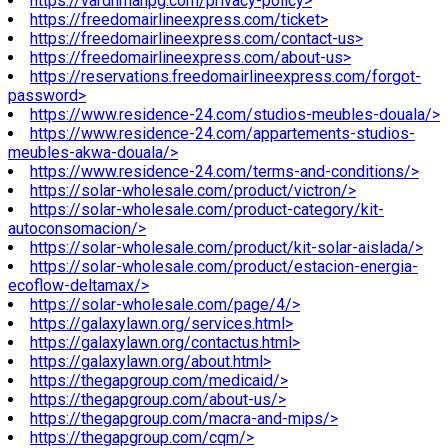
https://vardhmanpg.com/privacy-policy>
https://freedomairlineexpress.com/ticket>
https://freedomairlineexpress.com/contact-us>
https://freedomairlineexpress.com/about-us>
https://reservations.freedomairlineexpress.com/forgot-
password>
https://www.residence-24.com/studios-meubles-douala/>
https://www.residence-24.com/appartements-studios-
meubles-akwa-douala/>
https://www.residence-24.com/terms-and-conditions/>
https://solar-wholesale.com/product/victron/>
https://solar-wholesale.com/product-category/kit-
autoconsomacion/>
https://solar-wholesale.com/product/kit-solar-aislada/>
https://solar-wholesale.com/product/estacion-energia-
ecoflow-deltamax/>
https://solar-wholesale.com/page/4/>
https://galaxylawn.org/services.html>
https://galaxylawn.org/contactus.html>
https://galaxylawn.org/about.html>
https://thegapgroup.com/medicaid/>
https://thegapgroup.com/about-us/>
https://thegapgroup.com/macra-and-mips/>
https://thegapgroup.com/cqm/>