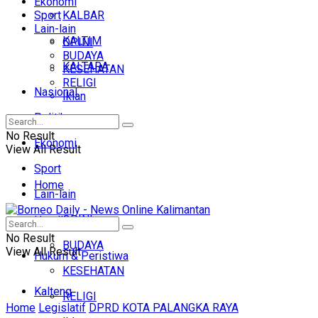
Ekonomi
Sport
KALBAR
Lain-lain
KALTIM
OPINI
BUDAYA
KALTARA
KESEHATAN
RELIGI
Nasional
Iklan
Politik
No Result
Ekonomi
View All Result
Sport
Home
Lain-lain
OPINI
Headline
No Result
BUDAYA
View All Result
Hukum & Peristiwa
KESEHATAN
Kalteng
RELIGI
Home
Legislatif
DPRD KOTA PALANGKA RAYA