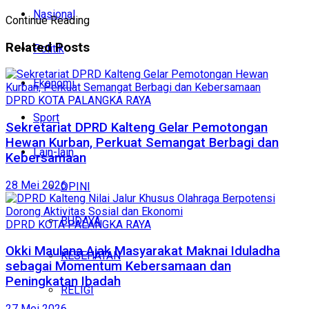
Nasional
Continue Reading
Related
Posts
Politik
Ekonomi
DPRD KOTA PALANGKA RAYA
Sport
Sekretariat DPRD Kalteng Gelar Pemotongan
Hewan Kurban, Perkuat Semangat Berbagi dan
Lain-lain
Kebersamaan
28 Mei 2026
OPINI
BUDAYA
DPRD KOTA PALANGKA RAYA
Okki Maulana Ajak Masyarakat Maknai Iduladha
KESEHATAN
sebagai Momentum Kebersamaan dan
Peningkatan Ibadah
RELIGI
27 Mei 2026