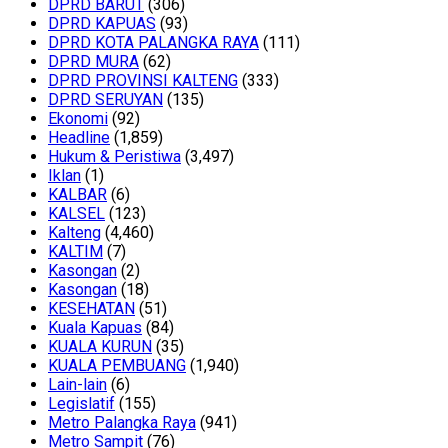
DPRD BARUT
(306)
DPRD KAPUAS
(93)
DPRD KOTA PALANGKA RAYA
(111)
DPRD MURA
(62)
DPRD PROVINSI KALTENG
(333)
DPRD SERUYAN
(135)
Ekonomi
(92)
Headline
(1,859)
Hukum & Peristiwa
(3,497)
Iklan
(1)
KALBAR
(6)
KALSEL
(123)
Kalteng
(4,460)
KALTIM
(7)
Kasongan
(2)
Kasongan
(18)
KESEHATAN
(51)
Kuala Kapuas
(84)
KUALA KURUN
(35)
KUALA PEMBUANG
(1,940)
Lain-lain
(6)
Legislatif
(155)
Metro Palangka Raya
(941)
Metro Sampit
(76)