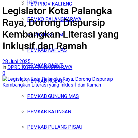
Iklan
PEMPROV KALTENG
Legislator Kota Palangka
Minggu, Agustus 9, 2026
PEMKO PALANGKARAYA
Raya, Dorong Dispursip
Kembangkan Literasi yang
PEMKAB KOTIM
Inklusif dan Ramah
PEMKAB KAPUAS
28 Juni 2025
PEMKAB BARUT
in
DPRD KOTA PALANGKA RAYA
0
PEMKAB KOBAR
PEMKAB GUNUNG MAS
PEMKAB KATINGAN
PEMKAB PULANG PISAU