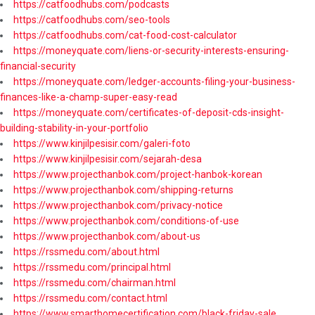
https://catfoodhubs.com/podcasts
https://catfoodhubs.com/seo-tools
https://catfoodhubs.com/cat-food-cost-calculator
https://moneyquate.com/liens-or-security-interests-ensuring-
financial-security
https://moneyquate.com/ledger-accounts-filing-your-business-
finances-like-a-champ-super-easy-read
https://moneyquate.com/certificates-of-deposit-cds-insight-
building-stability-in-your-portfolio
https://www.kinjilpesisir.com/galeri-foto
https://www.kinjilpesisir.com/sejarah-desa
https://www.projecthanbok.com/project-hanbok-korean
https://www.projecthanbok.com/shipping-returns
https://www.projecthanbok.com/privacy-notice
https://www.projecthanbok.com/conditions-of-use
https://www.projecthanbok.com/about-us
https://rssmedu.com/about.html
https://rssmedu.com/principal.html
https://rssmedu.com/chairman.html
https://rssmedu.com/contact.html
https://www.smarthomecertification.com/black-friday-sale