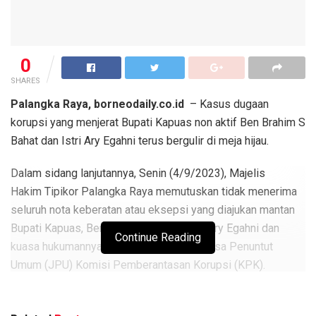
0
SHARES
Palangka Raya, borneodaily.co.id
– Kasus dugaan
korupsi yang menjerat Bupati Kapuas non aktif Ben Brahim S
Bahat dan Istri Ary Egahni terus bergulir di meja hijau.
Dalam sidang lanjutannya, Senin (4/9/2023), Majelis
Hakim Tipikor Palangka Raya memutuskan tidak menerima
seluruh nota keberatan atau eksepsi yang diajukan mantan
Bupati Kapuas, Ben Brahim S. Bahat dan Ary Egahni dan
Continue Reading
kuasa hukumannya terhadap dakwaan Jaksa Penuntut
Umum (JPU) Komisi Pemberantasan Korupsi (KPK).
Berita
Terkait