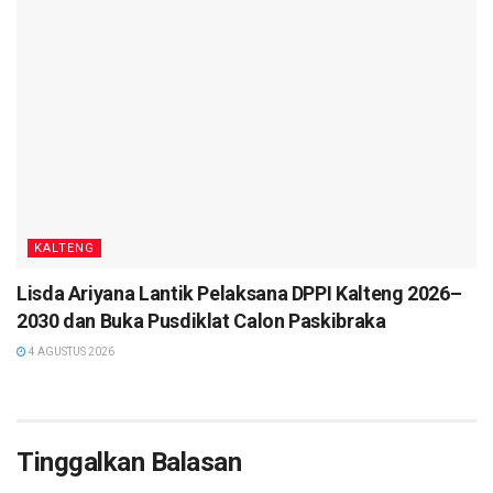
keterangan saksi, pihaknya akan menyiapkan 4 sampai 5
orang saksi pada setiap persidangan.
“Dalam persidangan mendengarkan para saksi, kami
menyiapkan 40 sampai 50 orang saksi,” kata dia.
Hakim menjadwalkan persidangan akan dilakukan 2 kali
dalam sepekan yakni Selasa dan Kamis. Persidangan
berikutnya digelar pada 12 September 2023 pukul 09.00
WIB.
KALTENG
Sebelumnya dalam persidangan dengan agenda pembacaan
Lisda Ariyana Lantik Pelaksana DPPI Kalteng 2026–
nota keberatan yang digelar Kamis (24/8/2023) , terdakwa
2030 dan Buka Pusdiklat Calon Paskibraka
Ben Brahim dan Ary Egahni melalui penasihat hukumnya
4 AGUSTUS 2026
menyampaikan dakwaan JPU tidak menguraikan dengan
jelas dan lengkap mengenai peran yang dilakukan antara
terdakwa.
Tinggalkan Balasan
Dakwaan JPU juga disebut tidak cermat dan tidak jelas