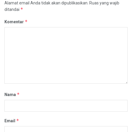
dalam mendudukkan terdakwa dua Ary Egahni sebagai pihak
Alamat email Anda tidak akan dipublikasikan.
Ruas yang wajib
*
ditandai
turut serta. (
red
)
*
Komentar
Tags:
Headlines
*
Nama
*
Email