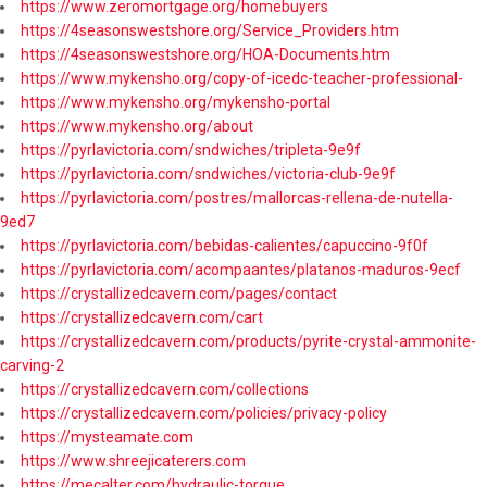
https://www.zeromortgage.org/homebuyers
https://4seasonswestshore.org/Service_Providers.htm
https://4seasonswestshore.org/HOA-Documents.htm
https://www.mykensho.org/copy-of-icedc-teacher-professional-
https://www.mykensho.org/mykensho-portal
https://www.mykensho.org/about
https://pyrlavictoria.com/sndwiches/tripleta-9e9f
https://pyrlavictoria.com/sndwiches/victoria-club-9e9f
https://pyrlavictoria.com/postres/mallorcas-rellena-de-nutella-
9ed7
https://pyrlavictoria.com/bebidas-calientes/capuccino-9f0f
https://pyrlavictoria.com/acompaantes/platanos-maduros-9ecf
https://crystallizedcavern.com/pages/contact
https://crystallizedcavern.com/cart
https://crystallizedcavern.com/products/pyrite-crystal-ammonite-
carving-2
https://crystallizedcavern.com/collections
https://crystallizedcavern.com/policies/privacy-policy
https://mysteamate.com
https://www.shreejicaterers.com
https://mecalter.com/hydraulic-torque