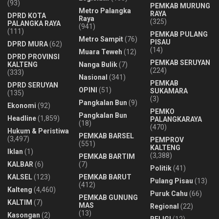
(93)
PEMKAB MURUNG
Metro Palangka
RAYA
DPRD KOTA
Raya
(325)
PALANGKA RAYA
(941)
(111)
PEMKAB PULANG
Metro Sampit
(76)
PISAU
DPRD MURA
(62)
(14)
Muara Teweh
(12)
DPRD PROVINSI
PEMKAB SERUYAN
KALTENG
Nanga Bulik
(7)
(224)
(333)
Nasional
(341)
PEMKAB
DPRD SERUYAN
OPINI
(51)
SUKAMARA
(135)
(3)
Pangkalan Bun
(9)
Ekonomi
(92)
PEMKO
Pangkalan Bun
Headline
(1,859)
PALANGKARAYA
(18)
(470)
Hukum & Peristiwa
PEMKAB BARSEL
(3,497)
PEMPROV
(551)
KALTENG
Iklan
(1)
(3,388)
PEMKAB BARTIM
KALBAR
(6)
(7)
Politik
(41)
KALSEL
(123)
PEMKAB BARUT
Pulang Pisau
(13)
(412)
Kalteng
(4,460)
Puruk Cahu
(66)
PEMKAB GUNUNG
KALTIM
(7)
MAS
Regional
(22)
(13)
Kasongan
(2)
RELIGI
(12)