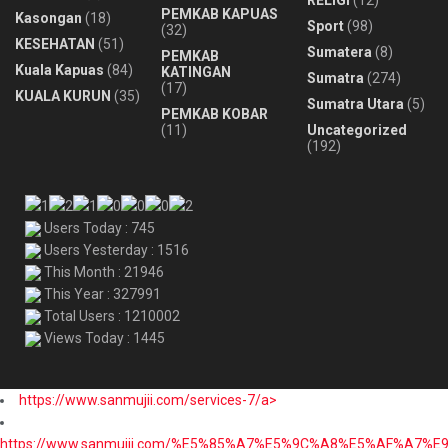
PEMKAB KAPUAS
Kasongan
(18)
Sport
(98)
(32)
KESEHATAN
(51)
Sumatera
(8)
PEMKAB
Kuala Kapuas
(84)
KATINGAN
Sumatra
(274)
(17)
KUALA KURUN
(35)
Sumatra Utara
(5)
PEMKAB KOBAR
(11)
Uncategorized
(192)
Users Today : 745
Users Yesterday : 1516
This Month : 21946
This Year : 327991
Total Users : 1210002
Views Today : 1445
https://www.sanmujii.com/services-7/a>
https://www.sanmujii.com/%E5%85%A7%E5%9C%A8%E5%AF%A7%