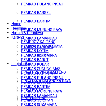
PEMKAB PULANG PISAU
PEMKAB BARSEL
PEMKAB BARTIM
Home
Headline
PEMKAB MURUNG RAYA
Hukum & Peristiwa
Kalteng
PEMKAB LAMANDAU
PEMPROV KALTENG
PEMKO PALANGKARAYA
PEMKAB SERUYAN
PEMKAB KOTIM
PEMKAB SUKAMARA
PEMKAB KAPUAS
PEMKAB BARUT
Legislatif
PEMKAB KOBAR
PEMKAB GUNUNG MAS
DPRD PROVINSI KALTENG
PEMKAB KATINGAN
PEMKAB PULANG PISAU
DPRD KOTA PALANGKA RAYA
PEMKAB BARSEL
PEMKAB BARTIM
DPRD KOTIM
PEMKAB MURUNG RAYA
PEMKAB LAMANDAU
DPRD KAPUAS
PEMKAB SERUYAN
PEMKAB SUKAMARA