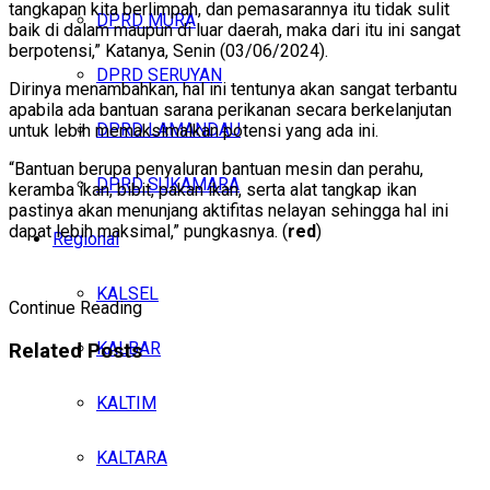
tangkapan kita berlimpah, dan pemasarannya itu tidak sulit
DPRD MURA
baik di dalam maupun di luar daerah, maka dari itu ini sangat
berpotensi,” Katanya, Senin (03/06/2024).
DPRD SERUYAN
Dirinya menambahkan, hal ini tentunya akan sangat terbantu
apabila ada bantuan sarana perikanan secara berkelanjutan
DPRD LAMANDAU
untuk lebih memaksimalkan potensi yang ada ini.
“Bantuan berupa penyaluran bantuan mesin dan perahu,
DPRD SUKAMARA
keramba ikan, bibit, pakan ikan, serta alat tangkap ikan
pastinya akan menunjang aktifitas nelayan sehingga hal ini
dapat lebih maksimal,” pungkasnya. (
red
)
Regional
KALSEL
Continue Reading
KALBAR
Related
Posts
KALTIM
KALTARA