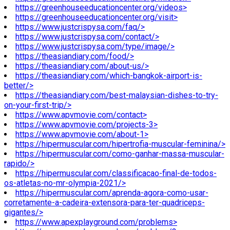
https://greenhouseeducationcenter.org/videos>
https://greenhouseeducationcenter.org/visit>
https://www.justcrispysa.com/faq/>
https://www.justcrispysa.com/contact/>
https://www.justcrispysa.com/type/image/>
https://theasiandiary.com/food/>
https://theasiandiary.com/about-us/>
https://theasiandiary.com/which-bangkok-airport-is-
better/>
https://theasiandiary.com/best-malaysian-dishes-to-try-
on-your-first-trip/>
https://www.apvmovie.com/contact>
https://www.apvmovie.com/projects-3>
https://www.apvmovie.com/about-1>
https://hipermuscular.com/hipertrofia-muscular-feminina/>
https://hipermuscular.com/como-ganhar-massa-muscular-
rapido/>
https://hipermuscular.com/classificacao-final-de-todos-
os-atletas-no-mr-olympia-2021/>
https://hipermuscular.com/aprenda-agora-como-usar-
corretamente-a-cadeira-extensora-para-ter-quadriceps-
gigantes/>
https://www.apexplayground.com/problems>