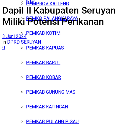
Iklan
PEMPROV KALTENG
Dapil II Kabupaten Seruyan
Minggu, Agustus 9, 2026
PEMKO PALANGKARAYA
Miliki Potensi Perikanan
PEMKAB KOTIM
3 Juni 2024
in
DPRD SERUYAN
0
PEMKAB KAPUAS
PEMKAB BARUT
PEMKAB KOBAR
PEMKAB GUNUNG MAS
PEMKAB KATINGAN
PEMKAB PULANG PISAU