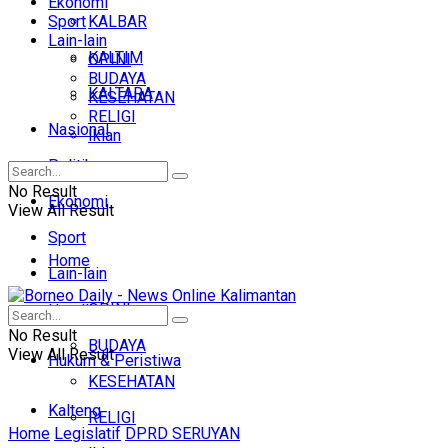
Ekonomi
Sport
KALBAR
Lain-lain
KALTIM
OPINI
BUDAYA
KALTARA
KESEHATAN
RELIGI
Nasional
Iklan
Politik
No Result
Ekonomi
View All Result
Sport
Home
Lain-lain
OPINI
Headline
No Result
BUDAYA
View All Result
Hukum & Peristiwa
KESEHATAN
Kalteng
RELIGI
Home
Legislatif
DPRD SERUYAN