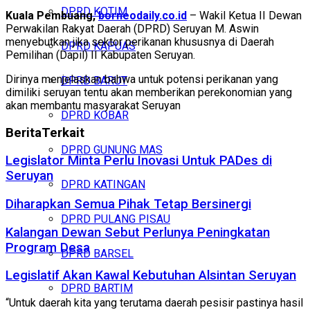
DPRD KOTIM
Kuala Pembuang,
borneodaily.co.id
– Wakil Ketua II Dewan
Perwakilan Rakyat Daerah (DPRD) Seruyan M. Aswin
menyebutkan jika sektor perikanan khususnya di Daerah
DPRD KAPUAS
Pemilihan (Dapil) II Kabupaten Seruyan.
Dirinya menjelaskan bahwa untuk potensi perikanan yang
DPRD BARUT
dimiliki seruyan tentu akan memberikan perekonomian yang
akan membantu masyarakat Seruyan
DPRD KOBAR
Berita
Terkait
DPRD GUNUNG MAS
Legislator Minta Perlu Inovasi Untuk PADes di
Seruyan
DPRD KATINGAN
Diharapkan Semua Pihak Tetap Bersinergi
DPRD PULANG PISAU
Kalangan Dewan Sebut Perlunya Peningkatan
Program Desa
DPRD BARSEL
Legislatif Akan Kawal Kebutuhan Alsintan Seruyan
DPRD BARTIM
“Untuk daerah kita yang terutama daerah pesisir pastinya hasil