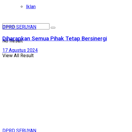
Iklan
DPRD SERUYAN
Diharapkan Semua Pihak Tetap Bersinergi
No Result
17 Agustus 2024
View All Result
DPRD SERUYAN