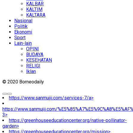
KALBAR
KALTIM
KALTARA
Nasional
Politik
Ekonomi
Sport
Lain-lain
OPINI
BUDAYA
KESEHATAN
RELIGI
Iklan
© 2020 Borneodaily
https://www.sanmujii.com/services-7/a>
https://www.sanmujii.com/%E5%85%A7%E5%9C%A8%E5%A
3>
https://greenhouseeducationcenter.org/native-pollinator-
garden>
https://greenhouseeducationcenter.org/mission>