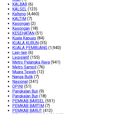
KALBAR
(6)
KALSEL
(123)
Kalteng
(4,460)
KALTIM
(7)
Kasongan
(2)
Kasongan
(18)
KESEHATAN
(51)
Kuala Kapuas
(84)
KUALA KURUN
(35)
KUALA PEMBUANG
(1,940)
Lain-lain
(6)
Legislatif
(155)
Metro Palangka Raya
(941)
Metro Sampit
(76)
Muara Teweh
(12)
Nanga Bulik
(7)
Nasional
(341)
OPINI
(51)
Pangkalan Bun
(9)
Pangkalan Bun
(18)
PEMKAB BARSEL
(551)
PEMKAB BARTIM
(7)
PEMKAB BARUT
(412)