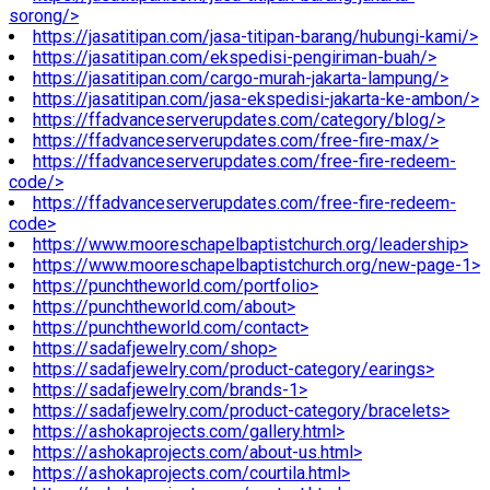
sorong/>
https://jasatitipan.com/jasa-titipan-barang/hubungi-kami/>
https://jasatitipan.com/ekspedisi-pengiriman-buah/>
https://jasatitipan.com/cargo-murah-jakarta-lampung/>
https://jasatitipan.com/jasa-ekspedisi-jakarta-ke-ambon/>
https://ffadvanceserverupdates.com/category/blog/>
https://ffadvanceserverupdates.com/free-fire-max/>
https://ffadvanceserverupdates.com/free-fire-redeem-
code/>
https://ffadvanceserverupdates.com/free-fire-redeem-
code>
https://www.mooreschapelbaptistchurch.org/leadership>
https://www.mooreschapelbaptistchurch.org/new-page-1>
https://punchtheworld.com/portfolio>
https://punchtheworld.com/about>
https://punchtheworld.com/contact>
https://sadafjewelry.com/shop>
https://sadafjewelry.com/product-category/earings>
https://sadafjewelry.com/brands-1>
https://sadafjewelry.com/product-category/bracelets>
https://ashokaprojects.com/gallery.html>
https://ashokaprojects.com/about-us.html>
https://ashokaprojects.com/courtila.html>