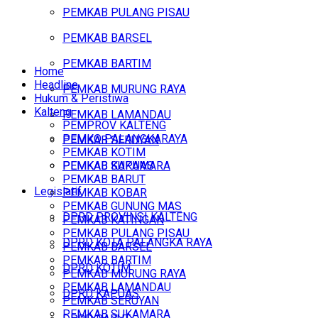
PEMKAB PULANG PISAU
PEMKAB BARSEL
PEMKAB BARTIM
Home
Headline
PEMKAB MURUNG RAYA
Hukum & Peristiwa
Kalteng
PEMKAB LAMANDAU
PEMPROV KALTENG
PEMKO PALANGKARAYA
PEMKAB SERUYAN
PEMKAB KOTIM
PEMKAB SUKAMARA
PEMKAB KAPUAS
PEMKAB BARUT
Legislatif
PEMKAB KOBAR
PEMKAB GUNUNG MAS
DPRD PROVINSI KALTENG
PEMKAB KATINGAN
PEMKAB PULANG PISAU
DPRD KOTA PALANGKA RAYA
PEMKAB BARSEL
PEMKAB BARTIM
DPRD KOTIM
PEMKAB MURUNG RAYA
PEMKAB LAMANDAU
DPRD KAPUAS
PEMKAB SERUYAN
PEMKAB SUKAMARA