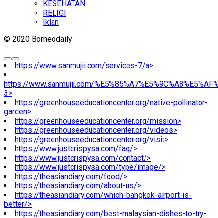
KESEHATAN
RELIGI
Iklan
© 2020 Borneodaily
https://www.sanmujii.com/services-7/a>
https://www.sanmujii.com/%E5%85%A7%E5%9C%A8%E5%A
3>
https://greenhouseeducationcenter.org/native-pollinator-
garden>
https://greenhouseeducationcenter.org/mission>
https://greenhouseeducationcenter.org/videos>
https://greenhouseeducationcenter.org/visit>
https://www.justcrispysa.com/faq/>
https://www.justcrispysa.com/contact/>
https://www.justcrispysa.com/type/image/>
https://theasiandiary.com/food/>
https://theasiandiary.com/about-us/>
https://theasiandiary.com/which-bangkok-airport-is-
better/>
https://theasiandiary.com/best-malaysian-dishes-to-try-