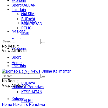
Ekonomi
Sport
KALBAR
Lain-lain
KALTIM
OPINI
BUDAYA
KALTARA
KESEHATAN
RELIGI
Nasional
Iklan
Politik
No Result
Ekonomi
View All Result
Sport
Home
Lain-lain
OPINI
Headline
No Result
BUDAYA
View All Result
Hukum & Peristiwa
KESEHATAN
Kalteng
RELIGI
Home
Hukum & Peristiwa