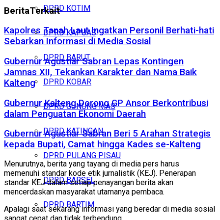
DPRD KOTIM
Berita
Terkait
Kapolres Tanah Laut Ingatkan Personil Berhati-hati
DPRD KAPUAS
Sebarkan Informasi di Media Sosial
DPRD BARUT
Gubernur Agustiar Sabran Lepas Kontingen
Jamnas XII, Tekankan Karakter dan Nama Baik
DPRD KOBAR
Kalteng
Gubernur Kalteng Dorong GP Ansor Berkontribusi
DPRD GUNUNG MAS
dalam Penguatan Ekonomi Daerah
DPRD KATINGAN
Gubernur Agustiar Sabran Beri 5 Arahan Strategis
kepada Bupati, Camat hingga Kades se-Kalteng
DPRD PULANG PISAU
Menurutnya, berita yang tayang di media pers harus
memenuhi standar kode etik jurnalistik (KEJ). Penerapan
DPRD BARSEL
standar KEJ dalam setiap penayangan berita akan
mencerdaskan masyarakat utamanya pembaca.
DPRD BARTIM
Apalagi saat sekarang informasi yang beredar di media sosial
sangat cepat dan tidak terbendung.