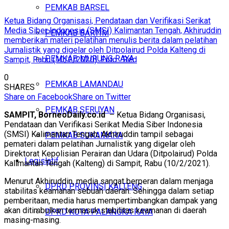
PEMKAB BARSEL
Ketua Bidang Organisasi, Pendataan dan Verifikasi Serikat
Media Siber Indonesia (SMSI) Kalimantan Tengah, Akhiruddin
PEMKAB BARTIM
memberikan materi pelatihan menulis berita dalam pelatihan
Jurnalistik yang digelar oleh Ditpolairud Polda Kalteng di
PEMKAB MURUNG RAYA
Sampit, Rabu (10/2/2020). Foto : Red
0
PEMKAB LAMANDAU
SHARES
Share on Facebook
Share on Twitter
PEMKAB SERUYAN
SAMPIT, BorneoDaily.co.id
– Ketua Bidang Organisasi,
Pendataan dan Verifikasi Serikat Media Siber Indonesia
(SMSI) Kalimantan Tengah, Akhiruddin tampil sebagai
PEMKAB SUKAMARA
pemateri dalam pelatihan Jurnalistik yang digelar oleh
Direktorat Kepolisian Perairan dan Udara (Ditpolairud) Polda
Legislatif
Kalimantan Tengah (Kalteng) di Sampit, Rabu (10/2/2021).
Menurut Akhiruddin, media sangat berperan dalam menjaga
DPRD PROVINSI KALTENG
stabilitas keamanan sebuah daerah. Sehingga dalam setiap
pemberitaan, media harus mempertimbangkan dampak yang
akan ditimbulkan termasuk stabilitas keamanan di daerah
DPRD KOTA PALANGKA RAYA
masing-masing.