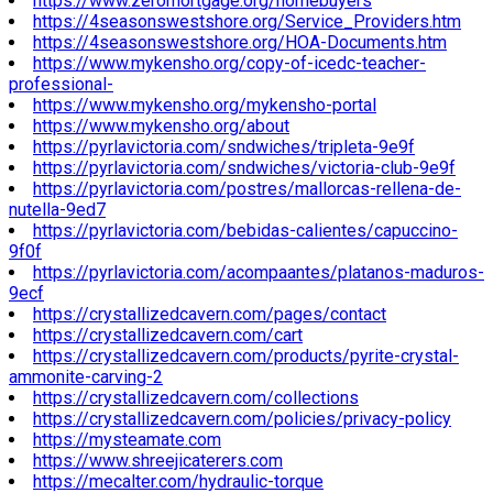
https://www.zeromortgage.org/homebuyers
https://4seasonswestshore.org/Service_Providers.htm
https://4seasonswestshore.org/HOA-Documents.htm
https://www.mykensho.org/copy-of-icedc-teacher-
professional-
https://www.mykensho.org/mykensho-portal
https://www.mykensho.org/about
https://pyrlavictoria.com/sndwiches/tripleta-9e9f
https://pyrlavictoria.com/sndwiches/victoria-club-9e9f
https://pyrlavictoria.com/postres/mallorcas-rellena-de-
nutella-9ed7
https://pyrlavictoria.com/bebidas-calientes/capuccino-
9f0f
https://pyrlavictoria.com/acompaantes/platanos-maduros-
9ecf
https://crystallizedcavern.com/pages/contact
https://crystallizedcavern.com/cart
https://crystallizedcavern.com/products/pyrite-crystal-
ammonite-carving-2
https://crystallizedcavern.com/collections
https://crystallizedcavern.com/policies/privacy-policy
https://mysteamate.com
https://www.shreejicaterers.com
https://mecalter.com/hydraulic-torque