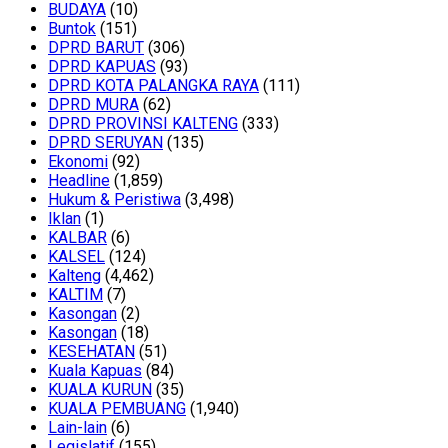
BUDAYA
(10)
Buntok
(151)
DPRD BARUT
(306)
DPRD KAPUAS
(93)
DPRD KOTA PALANGKA RAYA
(111)
DPRD MURA
(62)
DPRD PROVINSI KALTENG
(333)
DPRD SERUYAN
(135)
Ekonomi
(92)
Headline
(1,859)
Hukum & Peristiwa
(3,498)
Iklan
(1)
KALBAR
(6)
KALSEL
(124)
Kalteng
(4,462)
KALTIM
(7)
Kasongan
(2)
Kasongan
(18)
KESEHATAN
(51)
Kuala Kapuas
(84)
KUALA KURUN
(35)
KUALA PEMBUANG
(1,940)
Lain-lain
(6)
Legislatif
(155)