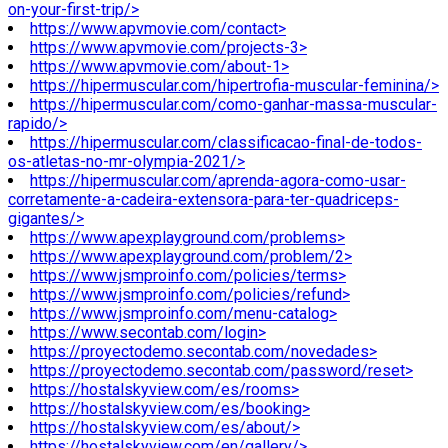
on-your-first-trip/>
https://www.apvmovie.com/contact>
https://www.apvmovie.com/projects-3>
https://www.apvmovie.com/about-1>
https://hipermuscular.com/hipertrofia-muscular-feminina/>
https://hipermuscular.com/como-ganhar-massa-muscular-
rapido/>
https://hipermuscular.com/classificacao-final-de-todos-
os-atletas-no-mr-olympia-2021/>
https://hipermuscular.com/aprenda-agora-como-usar-
corretamente-a-cadeira-extensora-para-ter-quadriceps-
gigantes/>
https://www.apexplayground.com/problems>
https://www.apexplayground.com/problem/2>
https://www.jsmproinfo.com/policies/terms>
https://www.jsmproinfo.com/policies/refund>
https://www.jsmproinfo.com/menu-catalog>
https://www.secontab.com/login>
https://proyectodemo.secontab.com/novedades>
https://proyectodemo.secontab.com/password/reset>
https://hostalskyview.com/es/rooms>
https://hostalskyview.com/es/booking>
https://hostalskyview.com/es/about/>
https://hostalskyview.com/en/gallery/>