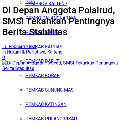
Iklan
PEMPROV KALTENG
Di Depan Anggota Polairud,
Senin, Agustus 10, 2026
PEMKO PALANGKARAYA
SMSI Tekankan Pentingnya
Berita Stabilitas
PEMKAB KOTIM
10 Februari 2021
PEMKAB KAPUAS
in
Hukum & Peristiwa
,
Kalteng
0
PEMKAB BARUT
PEMKAB KOBAR
PEMKAB GUNUNG MAS
PEMKAB KATINGAN
PEMKAB PULANG PISAU