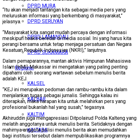
DPRD MURA
“Itu akan menjadi tantangan kita sebagai media pers yang
meluruskan informasi yang berkembang di masyarakat,”
DPRD SERUYAN
jelasnya.
“Masyarakat kita sangat mudah percaya dengan informasi
DPRD LAMANDAU
meskipun hoaks beredar di media sosial. Ini yang harus kita
perangi bersama untuk tetap menjaga persatuan dan Negara
Kesatuan Republik Indonesian (NKRI),” lanjutnya.
DPRD SUKAMARA
Dalam pemaparannya, mantan aktivis Himpunan Mahasiswa
Islam (HMI) Makassar ini mengatakan yang paling penting
Regional
dipahami oleh seorang wartawan sebelum menulis berita
adalah KEJ.
KALSEL
“KEJ ini merupakan pedoman dan rambu-rambu kita dalam
menjalankan tugas sebagai jurnalis. Sehingga kalau ini
KALBAR
diterapkan, maka harapan kita untuk melahirkan pers yang
profesional bukanlah hal yang susah,” tegasnya.
KALTIM
Akhiruddin juga mengapresiasi Ditpolairud Polda Kalteng yang
melatih anggotanya untuk menulis berita. Setidaknya dengan
KALTARA
mahirnya anggota polisi menulis berita akan memudahkan
bagi institusi tersebut dalam mempublikasikan programnya