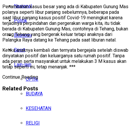
Nasional
Penambahan kasus besar yang ada di Kabupaten Gunung Mas
polanya seperti libur panjang sebelumnya, beberapa pada
saat libur panjang kasus positif Covid-19 meningkat karena
Politik
terjadinya perpindahan dan pergerakan warga kita, itu tidak
berada di Kabupaten Gunung Mas, contohnya di Tehang, bukan
orang Tehang yang bergerak keluar tetapi anaknya dari
Ekonomi
Palangka Raya datang ke Tehang pada saat liburan natal.
Sport
Ketika anaknya kembali dan ternyata bergejala setelah diswab
dinyatakan positif dan keluarganya satu rumah positif. Tanpa
ada peran serta masyarakat untuk melakukan 3 M kasus akan
Lain-lain
tetap seperti ini, tetap menanjak. ***
Continue Reading
OPINI
Related
Posts
BUDAYA
KESEHATAN
RELIGI