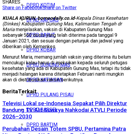
SHARES
DPRD KOTIM
Share on Facebook
Share on Twitter
KUALA KURUN, borneodaily.co.id-
Kepala Dinas Kesehatan
DPRD KAPUAS
(Dinkes) Kabupaten Gunung Mas, Kalimantan Tengah dr
Maria
menjelaskan, vaksin di Kabupaten Gunung Mas
DPRD BARUT
sebanyak 560 dosis yang telah diterima pada tanggal 9
Januari 2021, dan sesuai dengan petunjuk dan jadwal yang
diberikan oleh Kemenkes.
DPRD KOBAR
Menurut Maria, memang jumlah vaksin yang diterima itu belum
mencukupi kalau harus di injeksikan kepada seluruh petugas
DPRD GUNUNG MAS
kesehatan yang ada di Kabupaten Gunung Mas, tetapi itu tidak
menjadi halangan karena ditetapkan Februari nanti mungkin
akan di distribusikan vaksin berikutnya.
DPRD KATINGAN
Berita
Terkait
DPRD PULANG PISAU
Televisi Lokal se-Indonesia Sepakat Pilih Direktur
DPRD BARSEL
Bandung TV Alit Suwirya Nahkodai ATVLI Periode
2026–2030
DPRD BARTIM
Perubahan Desain Totem SPBU, Pertamina Patra