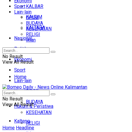
Ekonomi
Sport
KALBAR
Lain-lain
KALTIM
OPINI
BUDAYA
KALTARA
KESEHATAN
RELIGI
Nasional
Iklan
Politik
No Result
Ekonomi
View All Result
Sport
Home
Lain-lain
OPINI
Headline
No Result
BUDAYA
View All Result
Hukum & Peristiwa
KESEHATAN
Kalteng
RELIGI
Home
Headline