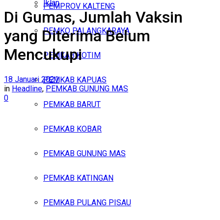
Iklan
PEMPROV KALTENG
Di Gumas, Jumlah Vaksin
Jumat, Agustus 7, 2026
PEMKO PALANGKARAYA
yang Diterima Belum
Mencukupi
PEMKAB KOTIM
18 Januari 2021
PEMKAB KAPUAS
in
Headline
,
PEMKAB GUNUNG MAS
0
PEMKAB BARUT
PEMKAB KOBAR
PEMKAB GUNUNG MAS
PEMKAB KATINGAN
PEMKAB PULANG PISAU