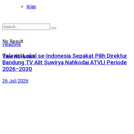
Iklan
No Result
Headline
Televisi Lokal se-Indonesia Sepakat Pilih Direktur
View All Result
Bandung TV Alit Suwirya Nahkodai ATVLI Periode
2026–2030
26 Juli 2026