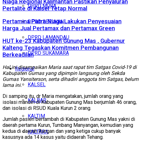
Niaga Regional Kalimantan Pastikan Penyaluran
DPRD MURA
Pertalite di Kalsel Tetap Normal
Pertamina Patra Niaga Lakukan Penyesuaian
DPRD SERUYAN
Harga Jual Pertamax dan Pertamax Green
DPRD LAMANDAU
HUT ke-23 Kabupaten Gunung Mas , Gubernur
Kalteng Tegaskan Komitmen Pembangunan
DPRD SUKAMARA
Berkeadilan
Hal ini disampaikan Maria saat rapat tim Satgas Covid-19 di
Regional
Kabupaten Gumas yang dipimpin langsung oleh Sekda
Gumas Yansiterson, serta dihadiri anggota tim Satgas, belum
KALSEL
lama ini.
Di samping itu, dr Maria mengatakan, jumlah orang yang
KALBAR
isolasi mandiri di Kabupaten Gunung Mas berjumlah 46 orang,
dan isolasi di RSUD Kuala Kurun 2 orang.
KALTIM
Jumlah pasien bertambah di Kabupaten Gunung Mas yakni di
daerah pertama Kurun, Tumbang Manyangan, kemudian yang
kedua di daerah Rungan dan yang ketiga cukup banyak
KALTARA
kasusnya ada 14 kasus yaitu didaerah Tehang.