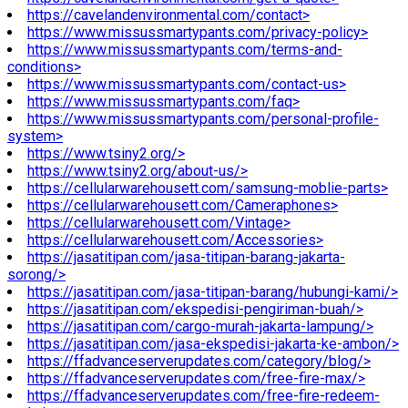
https://cavelandenvironmental.com/contact>
https://www.missussmartypants.com/privacy-policy>
https://www.missussmartypants.com/terms-and-
conditions>
https://www.missussmartypants.com/contact-us>
https://www.missussmartypants.com/faq>
https://www.missussmartypants.com/personal-profile-
system>
https://www.tsiny2.org/>
https://www.tsiny2.org/about-us/>
https://cellularwarehousett.com/samsung-moblie-parts>
https://cellularwarehousett.com/Cameraphones>
https://cellularwarehousett.com/Vintage>
https://cellularwarehousett.com/Accessories>
https://jasatitipan.com/jasa-titipan-barang-jakarta-
sorong/>
https://jasatitipan.com/jasa-titipan-barang/hubungi-kami/>
https://jasatitipan.com/ekspedisi-pengiriman-buah/>
https://jasatitipan.com/cargo-murah-jakarta-lampung/>
https://jasatitipan.com/jasa-ekspedisi-jakarta-ke-ambon/>
https://ffadvanceserverupdates.com/category/blog/>
https://ffadvanceserverupdates.com/free-fire-max/>
https://ffadvanceserverupdates.com/free-fire-redeem-