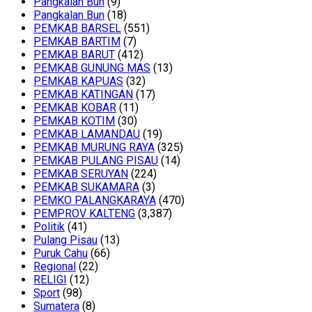
Pangkalan Bun
(9)
Pangkalan Bun
(18)
PEMKAB BARSEL
(551)
PEMKAB BARTIM
(7)
PEMKAB BARUT
(412)
PEMKAB GUNUNG MAS
(13)
PEMKAB KAPUAS
(32)
PEMKAB KATINGAN
(17)
PEMKAB KOBAR
(11)
PEMKAB KOTIM
(30)
PEMKAB LAMANDAU
(19)
PEMKAB MURUNG RAYA
(325)
PEMKAB PULANG PISAU
(14)
PEMKAB SERUYAN
(224)
PEMKAB SUKAMARA
(3)
PEMKO PALANGKARAYA
(470)
PEMPROV KALTENG
(3,387)
Politik
(41)
Pulang Pisau
(13)
Puruk Cahu
(66)
Regional
(22)
RELIGI
(12)
Sport
(98)
Sumatera
(8)