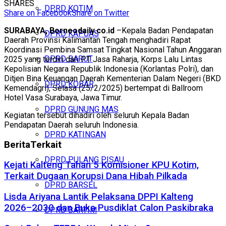
SHARES
DPRD KOTIM
Share on Facebook
Share on Twitter
SURABAYA, Borneodaily.co.id
–Kepala Badan Pendapatan
DPRD KAPUAS
Daerah Provinsi Kalimantan Tengah menghadiri Rapat
Koordinasi Pembina Samsat Tingkat Nasional Tahun Anggaran
DPRD BARUT
2025 yang terdiri dari PT Jasa Raharja, Korps Lalu Lintas
Kepolisian Negara Republik Indonesia (Korlantas Polri), dan
Ditjen Bina Keuangan Daerah Kementerian Dalam Negeri (BKD
DPRD KOBAR
Kemendagri), Selasa (25/2/2025) bertempat di Ballroom
Hotel Vasa Surabaya, Jawa Timur.
DPRD GUNUNG MAS
Kegiatan tersebut dihadiri oleh seluruh Kepala Badan
Pendapatan Daerah seluruh Indonesia.
DPRD KATINGAN
Berita
Terkait
DPRD PULANG PISAU
Kejati Kalteng Tahan 5 Komisioner KPU Kotim,
Terkait Dugaan Korupsi Dana Hibah Pilkada
DPRD BARSEL
Lisda Ariyana Lantik Pelaksana DPPI Kalteng
2026–2030 dan Buka Pusdiklat Calon Paskibraka
DPRD BARTIM