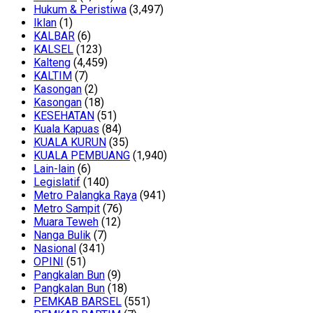
Hukum & Peristiwa
(3,497)
Iklan
(1)
KALBAR
(6)
KALSEL
(123)
Kalteng
(4,459)
KALTIM
(7)
Kasongan
(2)
Kasongan
(18)
KESEHATAN
(51)
Kuala Kapuas
(84)
KUALA KURUN
(35)
KUALA PEMBUANG
(1,940)
Lain-lain
(6)
Legislatif
(140)
Metro Palangka Raya
(941)
Metro Sampit
(76)
Muara Teweh
(12)
Nanga Bulik
(7)
Nasional
(341)
OPINI
(51)
Pangkalan Bun
(9)
Pangkalan Bun
(18)
PEMKAB BARSEL
(551)