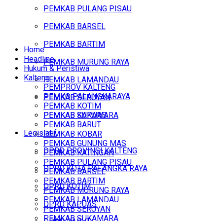
PEMKAB PULANG PISAU
PEMKAB BARSEL
PEMKAB BARTIM
Home
Headline
PEMKAB MURUNG RAYA
Hukum & Peristiwa
Kalteng
PEMKAB LAMANDAU
PEMPROV KALTENG
PEMKO PALANGKARAYA
PEMKAB SERUYAN
PEMKAB KOTIM
PEMKAB SUKAMARA
PEMKAB KAPUAS
PEMKAB BARUT
Legislatif
PEMKAB KOBAR
PEMKAB GUNUNG MAS
DPRD PROVINSI KALTENG
PEMKAB KATINGAN
PEMKAB PULANG PISAU
DPRD KOTA PALANGKA RAYA
PEMKAB BARSEL
PEMKAB BARTIM
DPRD KOTIM
PEMKAB MURUNG RAYA
PEMKAB LAMANDAU
DPRD KAPUAS
PEMKAB SERUYAN
PEMKAB SUKAMARA