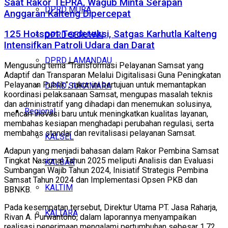
Saat Rakor TEPRA, Wagub Minta Serapan
DPRD MURA
Anggaran Kalteng Dipercepat
125 Hotspot Terdeteksi, Satgas Karhutla Kalteng
DPRD SERUYAN
Intensifkan Patroli Udara dan Darat
DPRD LAMANDAU
Mengusung tema “Transformasi Pelayanan Samsat yang
Adaptif dan Transparan Melalui Digitalisasi Guna Peningkatan
Pelayanan Publik”, rakor ini bertujuan untuk memantapkan
DPRD SUKAMARA
koordinasi pelaksanaan Samsat, mengupas masalah teknis
dan administratif yang dihadapi dan menemukan solusinya,
Regional
mencari inovasi baru untuk meningkatkan kualitas layanan,
membahas kesiapan menghadapi perubahan regulasi, serta
membahas standar dan revitalisasi pelayanan Samsat.
KALSEL
Adapun yang menjadi bahasan dalam Rakor Pembina Samsat
Tingkat Nasional Tahun 2025 meliputi Analisis dan Evaluasi
KALBAR
Sumbangan Wajib Tahun 2024, Inisiatif Strategis Pembina
Samsat Tahun 2024 dan Implementasi Opsen PKB dan
KALTIM
BBNKB.
Pada kesempatan tersebut, Direktur Utama PT. Jasa Raharja,
KALTARA
Rivan A. Purwantono, dalam laporannya menyampaikan
realisasi penerimaan mengalami pertumbuhan sebesar 1,72