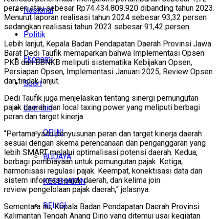
persen atau sebesar Rp74.434.809.920 dibanding tahun 2023.
Nasional
Menurut laporan realisasi tahun 2024 sebesar 93,32 persen
sedangkan realisasi tahun 2023 sebesar 91,42 persen.
Politik
Lebih lanjut, Kepala Badan Pendapatan Daerah Provinsi Jawa
Barat Dedi Taufik memaparkan bahwa Implementasi Opsen
Ekonomi
PKB dan BBNKB meliputi sistematika Kebijakan Opsen,
Persiapan Opsen, Implementasi Januari 2025, Review Opsen
dan tindak lanjut.
Sport
Dedi Taufik juga menjelaskan tentang sinergi pemungutan
pajak daerah dan local taxing power yang meliputi berbagi
Lain-lain
peran dan target kinerja.
OPINI
“Pertama yaitu penyusunan peran dan target kinerja daerah
sesuai dengan skema perencanaan dan penganggaran yang
lebih SMART melalui optimalisasi potensi daerah. Kedua,
BUDAYA
berbagi pembiayaan untuk pemungutan pajak. Ketiga,
harmonisasi regulasi pajak. Keempat, konektisasi data dan
sistem informasi pajak daerah, dan kelima join
KESEHATAN
review pengelolaan pajak daerah,” jelasnya.
RELIGI
Sementara itu, Kepala Badan Pendapatan Daerah Provinsi
Kalimantan Tengah Anang Dirjo yang ditemui usai kegiatan