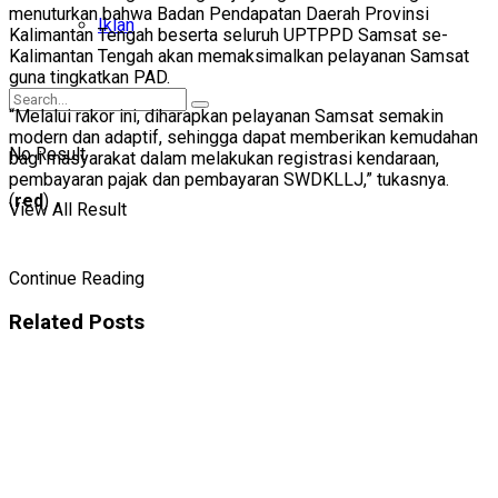
menuturkan bahwa Badan Pendapatan Daerah Provinsi
Iklan
Kalimantan Tengah beserta seluruh UPTPPD Samsat se-
Kalimantan Tengah akan memaksimalkan pelayanan Samsat
guna tingkatkan PAD.
“Melalui rakor ini, diharapkan pelayanan Samsat semakin
modern dan adaptif, sehingga dapat memberikan kemudahan
No Result
bagi masyarakat dalam melakukan registrasi kendaraan,
pembayaran pajak dan pembayaran SWDKLLJ,” tukasnya.
(
red
)
View All Result
Continue Reading
Related
Posts