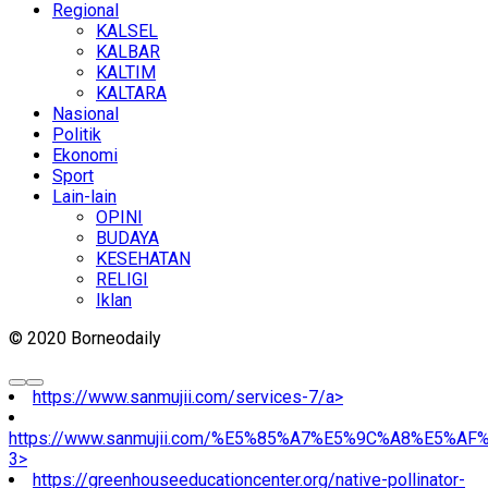
Regional
KALSEL
KALBAR
KALTIM
KALTARA
Nasional
Politik
Ekonomi
Sport
Lain-lain
OPINI
BUDAYA
KESEHATAN
RELIGI
Iklan
© 2020 Borneodaily
https://www.sanmujii.com/services-7/a>
https://www.sanmujii.com/%E5%85%A7%E5%9C%A8%E5%A
3>
https://greenhouseeducationcenter.org/native-pollinator-