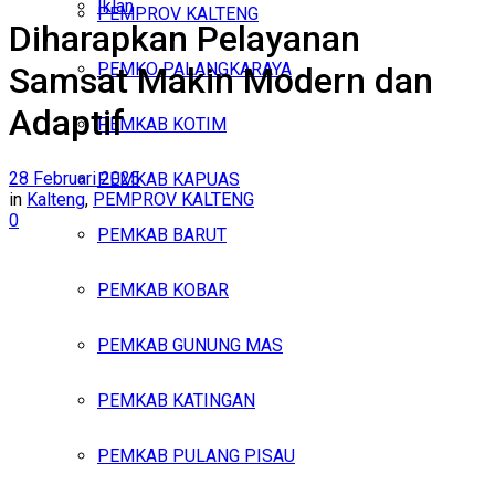
Iklan
PEMPROV KALTENG
Diharapkan Pelayanan
Sabtu, Agustus 8, 2026
PEMKO PALANGKARAYA
Samsat Makin Modern dan
Adaptif
PEMKAB KOTIM
28 Februari 2025
PEMKAB KAPUAS
in
Kalteng
,
PEMPROV KALTENG
0
PEMKAB BARUT
PEMKAB KOBAR
PEMKAB GUNUNG MAS
PEMKAB KATINGAN
PEMKAB PULANG PISAU