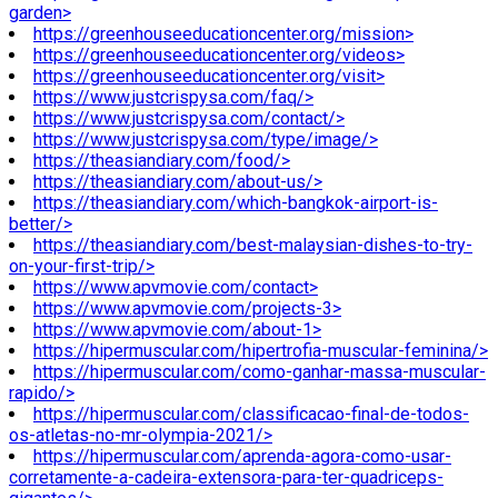
garden>
https://greenhouseeducationcenter.org/mission>
https://greenhouseeducationcenter.org/videos>
https://greenhouseeducationcenter.org/visit>
https://www.justcrispysa.com/faq/>
https://www.justcrispysa.com/contact/>
https://www.justcrispysa.com/type/image/>
https://theasiandiary.com/food/>
https://theasiandiary.com/about-us/>
https://theasiandiary.com/which-bangkok-airport-is-
better/>
https://theasiandiary.com/best-malaysian-dishes-to-try-
on-your-first-trip/>
https://www.apvmovie.com/contact>
https://www.apvmovie.com/projects-3>
https://www.apvmovie.com/about-1>
https://hipermuscular.com/hipertrofia-muscular-feminina/>
https://hipermuscular.com/como-ganhar-massa-muscular-
rapido/>
https://hipermuscular.com/classificacao-final-de-todos-
os-atletas-no-mr-olympia-2021/>
https://hipermuscular.com/aprenda-agora-como-usar-
corretamente-a-cadeira-extensora-para-ter-quadriceps-