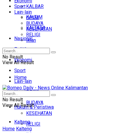
Ekonomi
Sport
KALBAR
Lain-lain
KALTIM
OPINI
BUDAYA
KALTARA
KESEHATAN
RELIGI
Nasional
Iklan
Politik
No Result
Ekonomi
View All Result
Sport
Home
Lain-lain
OPINI
Headline
No Result
BUDAYA
View All Result
Hukum & Peristiwa
KESEHATAN
Kalteng
RELIGI
Home
Kalteng