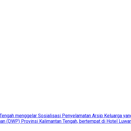
n Tengah menggelar Sosialisasi Penyelamatan Arsip Keluarga ya
an (DWP) Provinsi Kalimantan Tengah, bertempat di Hotel Luwan