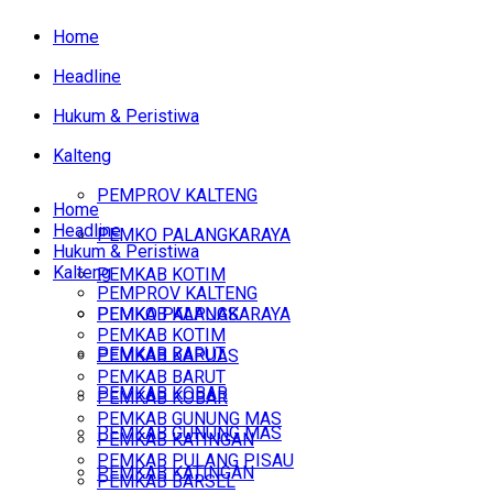
Home
Headline
Hukum & Peristiwa
Kalteng
PEMPROV KALTENG
Home
Headline
PEMKO PALANGKARAYA
Hukum & Peristiwa
Kalteng
PEMKAB KOTIM
PEMPROV KALTENG
PEMKAB KAPUAS
PEMKO PALANGKARAYA
PEMKAB KOTIM
PEMKAB BARUT
PEMKAB KAPUAS
PEMKAB BARUT
PEMKAB KOBAR
PEMKAB KOBAR
PEMKAB GUNUNG MAS
PEMKAB GUNUNG MAS
PEMKAB KATINGAN
PEMKAB PULANG PISAU
PEMKAB KATINGAN
PEMKAB BARSEL