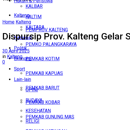
Hukum & Peristiwa
KALBAR
Kalteng
KALTIM
Home
Kalteng
KALTARA
PEMPROV KALTENG
Dispursip Prov. Kalteng Gelar 
Nasional
PEMKO PALANGKARAYA
Politik
30 April 2025
in
Kalteng
Ekonomi
PEMKAB KOTIM
0
Sport
PEMKAB KAPUAS
Lain-lain
PEMKAB BARUT
OPINI
BUDAYA
PEMKAB KOBAR
KESEHATAN
PEMKAB GUNUNG MAS
RELIGI