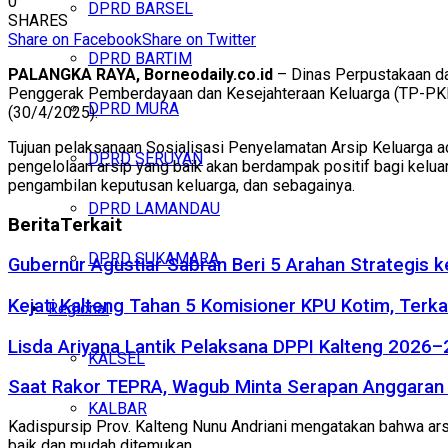
0
DPRD BARSEL
SHARES
Share on Facebook
Share on Twitter
DPRD BARTIM
PALANGKA RAYA, Borneodaily.co.id
– Dinas Perpustakaan dan
Penggerak Pemberdayaan dan Kesejahteraan Keluarga (TP-PKK)
DPRD MURA
(30/4/2025).
Tujuan pelaksanaan Sosialisasi Penyelamatan Arsip Keluarga 
DPRD SERUYAN
pengelolaan arsip yang baik akan berdampak positif bagi keluar
pengambilan keputusan keluarga, dan sebagainya.
DPRD LAMANDAU
Berita
Terkait
DPRD SUKAMARA
Gubernur Agustiar Sabran Beri 5 Arahan Strategis 
Kejati Kalteng Tahan 5 Komisioner KPU Kotim, Terka
Regional
Lisda Ariyana Lantik Pelaksana DPPI Kalteng 2026–
KALSEL
Saat Rakor TEPRA, Wagub Minta Serapan Anggaran 
KALBAR
Kadispursip Prov. Kalteng Nunu Andriani
mengatakan bahwa arsip
baik dan mudah ditemukan.