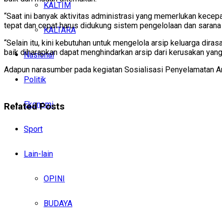
KALTIM
“Saat ini banyak aktivitas administrasi yang memerlukan kecepa
tepat dan cepat harus didukung sistem pengelolaan dan sarana
KALTARA
“Selain itu, kini kebutuhan untuk mengelola arsip keluarga dir
baik diharapkan dapat menghindarkan arsip dari kerusakan yang
Nasional
Adapun narasumber pada kegiatan Sosialisasi Penyelamatan Arsi
Politik
Ekonomi
Related
Posts
Sport
Lain-lain
OPINI
BUDAYA