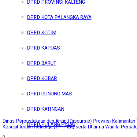
DPRD PROVINSI KALTENG
DPRD KOTA PALANGKA RAYA
DPRD KOTIM
DPRD KAPUAS
DPRD BARUT
DPRD KOBAR
DPRD GUNUNG MAS
DPRD KATINGAN
Dinas Perpustakaan dan Arsip (Dispursip) Provinsi Kalimanta
DPRD PULANG PISAU
Kesejahteraan Keluarga (TP-PKK) serta Dharma Wanita Persatu