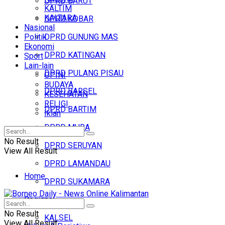
DPRD BARUT
KALTIM
KALTARA
DPRD KOBAR
Nasional
Politik
DPRD GUNUNG MAS
Ekonomi
DPRD KATINGAN
Sport
Lain-lain
DPRD PULANG PISAU
OPINI
BUDAYA
DPRD BARSEL
KESEHATAN
RELIGI
DPRD BARTIM
Iklan
DPRD MURA
No Result
DPRD SERUYAN
View All Result
DPRD LAMANDAU
Home
DPRD SUKAMARA
Regional
Headline
No Result
KALSEL
View All Result