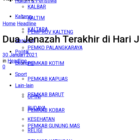
Hukum & Peristiwa
KALBAR
Kalteng
KALTIM
Home
Headline
KALTARA
PEMPROV KALTENG
Dua Jenazah Terakhir di Hari 
Nasional
PEMKO PALANGKARAYA
Politik
30 Januari 2021
in
Headline
Ekonomi
PEMKAB KOTIM
0
Sport
PEMKAB KAPUAS
Lain-lain
PEMKAB BARUT
OPINI
BUDAYA
PEMKAB KOBAR
KESEHATAN
PEMKAB GUNUNG MAS
RELIGI