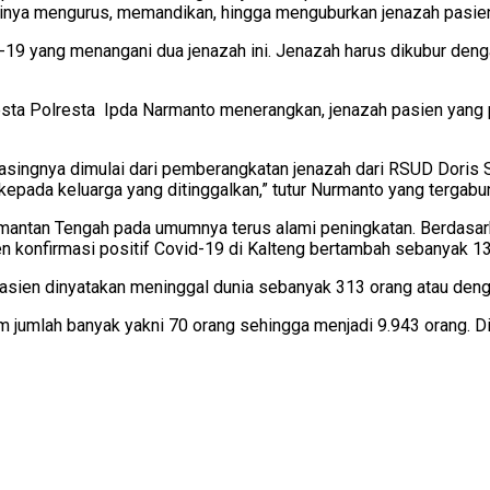
tinya mengurus, memandikan, hingga menguburkan jenazah pasie
9 yang menangani dua jenazah ini. Jenazah harus dikubur dengan
lresta Polresta Ipda Narmanto menerangkan, jenazah pasien yan
singnya dimulai dari pemberangkatan jenazah dari RSUD Doris 
 kepada keluarga yang ditinggalkan,” tutur Nurmanto yang tergab
limantan Tengah pada umumnya terus alami peningkatan. Berdasa
ien konfirmasi positif Covid-19 di Kalteng bertambah sebanyak 
ien dinyatakan meninggal dunia sebanyak 313 orang atau dengan
mlah banyak yakni 70 orang sehingga menjadi 9.943 orang. Dik