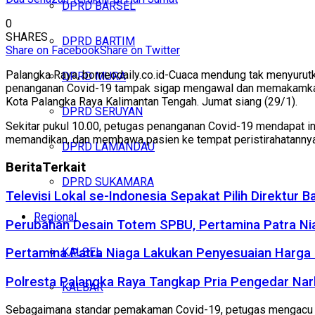
DPRD BARSEL
0
SHARES
DPRD BARTIM
Share on Facebook
Share on Twitter
Palangka Raya, borneodaily.co.id-Cuaca mendung tak menyurut
DPRD MURA
penanganan Covid-19 tampak sigap mengawal dan memakamkan d
Kota Palangka Raya Kalimantan Tengah. Jumat siang (29/1).
DPRD SERUYAN
Sekitar pukul 10.00, petugas penanganan Covid-19 mendapat i
memandikan, dan membawa pasien ke tempat peristirahatannya
DPRD LAMANDAU
Berita
Terkait
DPRD SUKAMARA
Televisi Lokal se-Indonesia Sepakat Pilih Direktu
Regional
Perubahan Desain Totem SPBU, Pertamina Patra Niag
KALSEL
Pertamina Patra Niaga Lakukan Penyesuaian Harga
Polresta Palangka Raya Tangkap Pria Pengedar Na
KALBAR
Sebagaimana standar pemakaman Covid-19, petugas mengacu pa