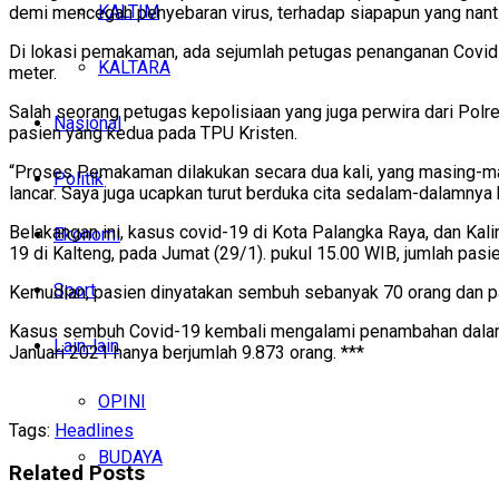
KALTIM
demi mencegah penyebaran virus, terhadap siapapun yang nan
Di lokasi pemakaman, ada sejumlah petugas penanganan Covid-1
KALTARA
meter.
Salah seorang petugas kepolisiaan yang juga perwira dari Po
Nasional
pasien yang kedua pada TPU Kristen.
“Proses Pemakaman dilakukan secara dua kali, yang masing-ma
Politik
lancar. Saya juga ucapkan turut berduka cita sedalam-dalamnya
Belakangan ini, kasus covid-19 di Kota Palangka Raya, dan Ka
Ekonomi
19 di Kalteng, pada Jumat (29/1). pukul 15.00 WIB, jumlah pas
Sport
Kemudian, pasien dinyatakan sembuh sebanyak 70 orang dan pas
Kasus sembuh Covid-19 kembali mengalami penambahan dalam ju
Lain-lain
Januari 2021 hanya berjumlah 9.873 orang. ***
OPINI
Tags:
Headlines
BUDAYA
Related
Posts