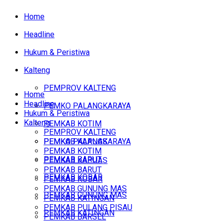
Home
Headline
Hukum & Peristiwa
Kalteng
PEMPROV KALTENG
Home
Headline
PEMKO PALANGKARAYA
Hukum & Peristiwa
Kalteng
PEMKAB KOTIM
PEMPROV KALTENG
PEMKAB KAPUAS
PEMKO PALANGKARAYA
PEMKAB KOTIM
PEMKAB BARUT
PEMKAB KAPUAS
PEMKAB BARUT
PEMKAB KOBAR
PEMKAB KOBAR
PEMKAB GUNUNG MAS
PEMKAB GUNUNG MAS
PEMKAB KATINGAN
PEMKAB PULANG PISAU
PEMKAB KATINGAN
PEMKAB BARSEL