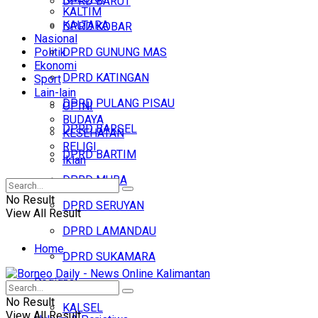
DPRD BARUT
KALTIM
KALTARA
DPRD KOBAR
Nasional
Politik
DPRD GUNUNG MAS
Ekonomi
DPRD KATINGAN
Sport
Lain-lain
DPRD PULANG PISAU
OPINI
BUDAYA
DPRD BARSEL
KESEHATAN
RELIGI
DPRD BARTIM
Iklan
DPRD MURA
No Result
DPRD SERUYAN
View All Result
DPRD LAMANDAU
Home
DPRD SUKAMARA
Regional
Headline
No Result
KALSEL
View All Result