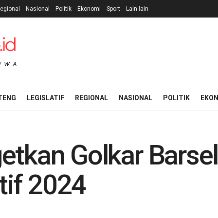
egional
Nasional
Politik
Ekonomi
Sport
Lain-lain
TENG
LEGISLATIF
REGIONAL
NASIONAL
POLITIK
EKO
etkan Golkar Barsel
atif 2024