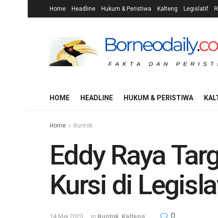
Home
Headline
Hukum & Peristiwa
Kalteng
Legislatif
R
HOME
HEADLINE
HUKUM & PERISTIWA
KAL
Home
Buntok
Eddy Raya Targ
Kursi di Legisl
0
14 Mei 2023
in
Buntok
,
Kalteng