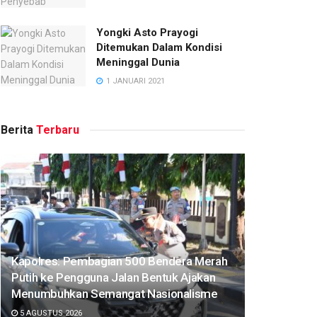
Yongki Asto Prayogi
Ditemukan Dalam Kondisi
Meninggal Dunia
1 JANUARI 2021
Berita
Terbaru
Kapolres: Pembagian 500 Bendera Merah
Putih ke Pengguna Jalan Bentuk Ajakan
Menumbuhkan Semangat Nasionalisme
5 AGUSTUS 2026