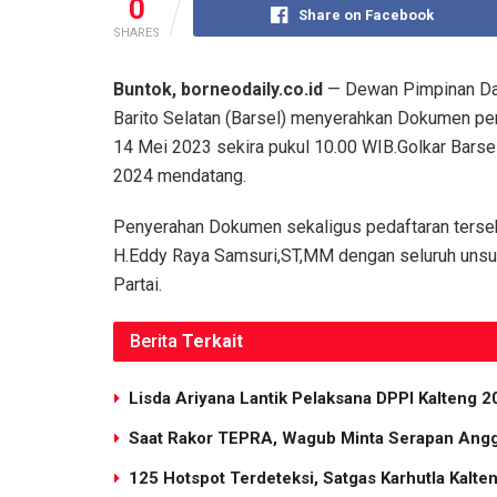
0
Share on Facebook
SHARES
Buntok, borneodaily.co.id
— Dewan Pimpinan Dae
Barito Selatan (Barsel) menyerahkan Dokumen pen
14 Mei 2023 sekira pukul 10.00 WIB.Golkar Barsel
2024 mendatang.
Penyerahan Dokumen sekaligus pedaftaran terseb
H.Eddy Raya Samsuri,ST,MM dengan seluruh unsur 
Partai.
Berita
Terkait
Lisda Ariyana Lantik Pelaksana DPPI Kalteng 
Saat Rakor TEPRA, Wagub Minta Serapan Angg
125 Hotspot Terdeteksi, Satgas Karhutla Kalten