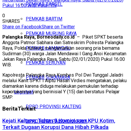
PEMKAB BARSEL
Pukul 16.00 WIB. Foto : TN
0
PEMKAB BARTIM
SHARES
Share on Facebook
Share on Twitter
PEMKAB MURUNG RAYA
Palangka Raya, Borneodaily.co.id
– Piket SPKT beserta
Anggota Patmor Sabhara dan Satreskrim Polresta Palangka
PEMKAB LAMANDAU
Raya, Polda Kalteng, mengamankan seorang pria bernama
Sudirman (30) warga Jalan Mendawai I Gang Anoi Kecamatan
Jekan Raya Palangka Raya, Sabtu (02/01/2020) Pukul 16.00
PEMKAB SERUYAN
WIB.
Kapolresta Palangka Raya Kombes Pol Dwi Tunggal Jaladri
PEMKAB SUKAMARA
melalui Kanit SPKT I Aiptu Hasan Virdies mengatakan, pelaku
diamankan karena diduga melakukan pemukulan terhadap
keponakannya yang berinisial Y (15) dan berstatus Pelajar
Legislatif
SMP.
DPRD PROVINSI KALTENG
Berita
Terkait
Kejati Kalteng Tahan 5 Komisioner KPU Kotim,
DPRD KOTA PALANGKA RAYA
Terkait Dugaan Korupsi Dana Hibah Pilkada