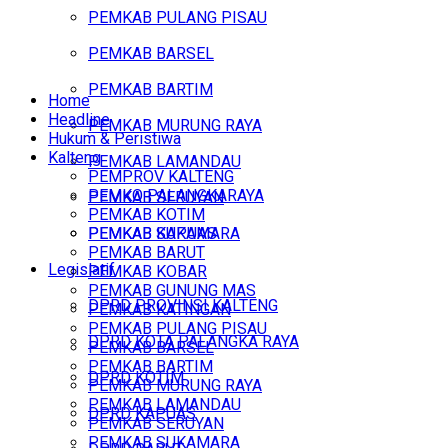
PEMKAB PULANG PISAU
PEMKAB BARSEL
PEMKAB BARTIM
Home
Headline
PEMKAB MURUNG RAYA
Hukum & Peristiwa
Kalteng
PEMKAB LAMANDAU
PEMPROV KALTENG
PEMKO PALANGKARAYA
PEMKAB SERUYAN
PEMKAB KOTIM
PEMKAB SUKAMARA
PEMKAB KAPUAS
PEMKAB BARUT
Legislatif
PEMKAB KOBAR
PEMKAB GUNUNG MAS
DPRD PROVINSI KALTENG
PEMKAB KATINGAN
PEMKAB PULANG PISAU
DPRD KOTA PALANGKA RAYA
PEMKAB BARSEL
PEMKAB BARTIM
DPRD KOTIM
PEMKAB MURUNG RAYA
PEMKAB LAMANDAU
DPRD KAPUAS
PEMKAB SERUYAN
PEMKAB SUKAMARA