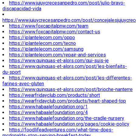
https://www.jujuycrecesanpedro.com/post/julio-bravo-
discapacidad-vida
https://www.jujuycrecesanpedro.com/post/concejalesjujuycre
https://www.foxcapitalpnw.com/team
https://www.foxcapitalpnw.com/contact-us
https://iplantelecom.com/oppo
https://iplantelecom.com/tecno
https://iplantelecom.com/samsung
https://iplantelecom.com/repair-and-services
https://www.quinquas-et-alors.com/qui-suis-je
https://www.quinquas-et-alors.com/post/les-bienfaits-
du-sport
https://www.quinquas-et-alors.com/post/les-differentes-
farines-avec-gluten
https://www.quinquas-et-alors.com/post/brioche-nanterre
https://wearfridayclub.com/products/short
https://wearfridayclub.com/products/heart-shaped-top
https://www.habaalefoundation.org/1
https://www.habaalefoundation.org/4
https://www.habaalefoundation.org/the-cradle-nursery
https://www.habaalefoundation.org/pages/cookie-policy
https://foodlifeadventures.com/what-time-does-
mcdonalds-stop-serving-breakfast-today