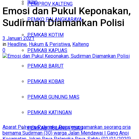
Iklan
PEMPROV KALTENG
Emosi dan Pukul Keponakan,
Jumat, Agustus 7, 2026
PEMKO PALANGKARAYA
Sudirman Diamankan Polisi
PEMKAB KOTIM
3 Januari 2021
in
Headline
,
Hukum & Peristiwa
,
Kalteng
0
PEMKAB KAPUAS
PEMKAB BARUT
PEMKAB KOBAR
PEMKAB GUNUNG MAS
PEMKAB KATINGAN
Aparat Polresta Palangka Raya, mengamankan seorang pria
PEMKAB PULANG PISAU
bernama Sudirman (30) warga Jalan Mendawai I Gang Anoi
Kecamatan Jekan Raya Palangka Raya, Sabtu (02/01/2020)