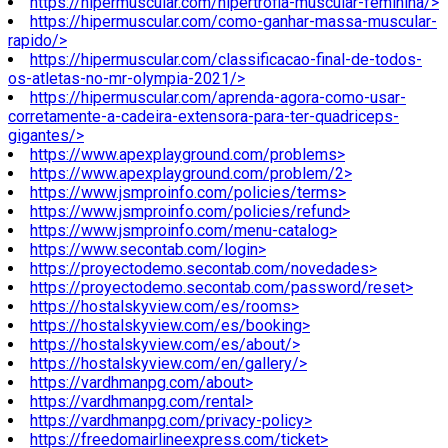
https://hipermuscular.com/hipertrofia-muscular-feminina/>
https://hipermuscular.com/como-ganhar-massa-muscular-
rapido/>
https://hipermuscular.com/classificacao-final-de-todos-
os-atletas-no-mr-olympia-2021/>
https://hipermuscular.com/aprenda-agora-como-usar-
corretamente-a-cadeira-extensora-para-ter-quadriceps-
gigantes/>
https://www.apexplayground.com/problems>
https://www.apexplayground.com/problem/2>
https://www.jsmproinfo.com/policies/terms>
https://www.jsmproinfo.com/policies/refund>
https://www.jsmproinfo.com/menu-catalog>
https://www.secontab.com/login>
https://proyectodemo.secontab.com/novedades>
https://proyectodemo.secontab.com/password/reset>
https://hostalskyview.com/es/rooms>
https://hostalskyview.com/es/booking>
https://hostalskyview.com/es/about/>
https://hostalskyview.com/en/gallery/>
https://vardhmanpg.com/about>
https://vardhmanpg.com/rental>
https://vardhmanpg.com/privacy-policy>
https://freedomairlineexpress.com/ticket>