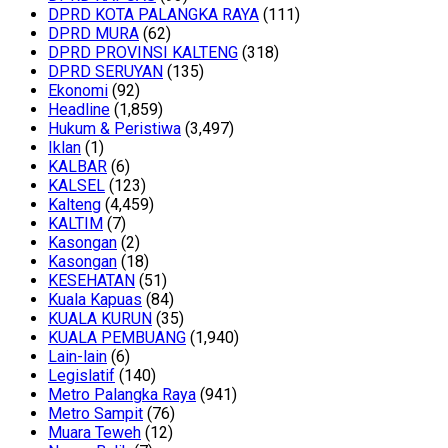
DPRD KOTA PALANGKA RAYA
(111)
DPRD MURA
(62)
DPRD PROVINSI KALTENG
(318)
DPRD SERUYAN
(135)
Ekonomi
(92)
Headline
(1,859)
Hukum & Peristiwa
(3,497)
Iklan
(1)
KALBAR
(6)
KALSEL
(123)
Kalteng
(4,459)
KALTIM
(7)
Kasongan
(2)
Kasongan
(18)
KESEHATAN
(51)
Kuala Kapuas
(84)
KUALA KURUN
(35)
KUALA PEMBUANG
(1,940)
Lain-lain
(6)
Legislatif
(140)
Metro Palangka Raya
(941)
Metro Sampit
(76)
Muara Teweh
(12)