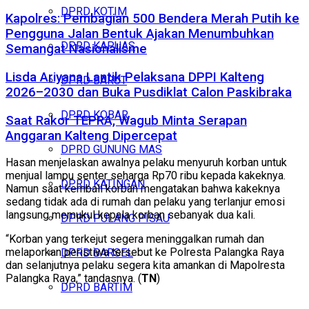
DPRD KOTIM
Kapolres: Pembagian 500 Bendera Merah Putih ke
Pengguna Jalan Bentuk Ajakan Menumbuhkan
DPRD KAPUAS
Semangat Nasionalisme
Lisda Ariyana Lantik Pelaksana DPPI Kalteng
DPRD BARUT
2026–2030 dan Buka Pusdiklat Calon Paskibraka
DPRD KOBAR
Saat Rakor TEPRA, Wagub Minta Serapan
Anggaran Kalteng Dipercepat
DPRD GUNUNG MAS
Hasan menjelaskan awalnya pelaku menyuruh korban untuk
menjual lampu senter seharga Rp70 ribu kepada kakeknya.
DPRD KATINGAN
Namun saat kembali korban mengatakan bahwa kakeknya
sedang tidak ada di rumah dan pelaku yang terlanjur emosi
langsung memukul kepala korban sebanyak dua kali.
DPRD PULANG PISAU
“Korban yang terkejut segera meninggalkan rumah dan
melaporkan peristiwa tersebut ke Polresta Palangka Raya
DPRD BARSEL
dan selanjutnya pelaku segera kita amankan di Mapolresta
Palangka Raya,” tandasnya. (
TN
)
DPRD BARTIM