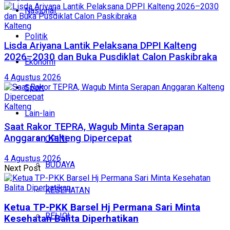
Nasional
Kalteng
Politik
Lisda Ariyana Lantik Pelaksana DPPI Kalteng
2026–2030 dan Buka Pusdiklat Calon Paskibraka
Ekonomi
4 Agustus 2026
Sport
Kalteng
Lain-lain
Saat Rakor TEPRA, Wagub Minta Serapan
Anggaran Kalteng Dipercepat
OPINI
4 Agustus 2026
BUDAYA
Next Post
KESEHATAN
Ketua TP-PKK Barsel Hj Permana Sari Minta
RELIGI
Kesehatan Balita Diperhatikan