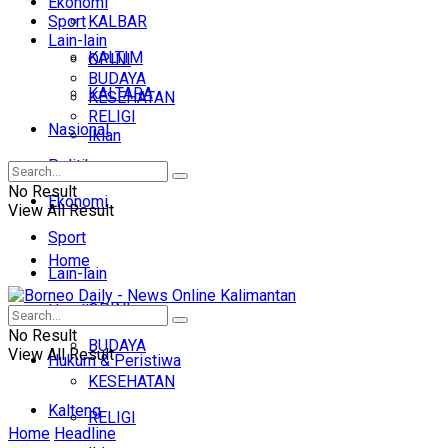
Ekonomi
Sport
KALBAR
Lain-lain
KALTIM
OPINI
BUDAYA
KALTARA
KESEHATAN
RELIGI
Nasional
Iklan
Politik
No Result
Ekonomi
View All Result
Sport
Home
Lain-lain
OPINI
Headline
No Result
BUDAYA
View All Result
Hukum & Peristiwa
KESEHATAN
Kalteng
RELIGI
Home
Headline