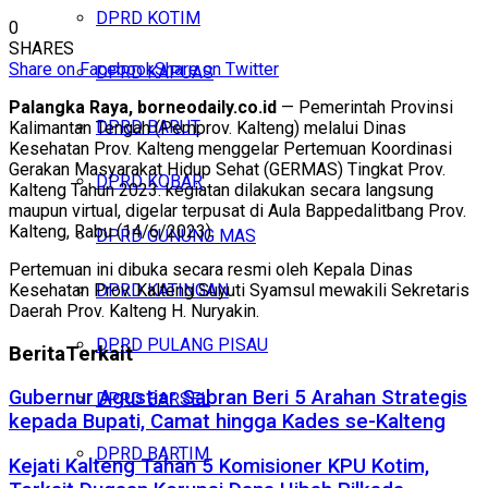
DPRD KOTIM
0
SHARES
Share on Facebook
Share on Twitter
DPRD KAPUAS
Palangka Raya, borneodaily.co.id
— Pemerintah Provinsi
DPRD BARUT
Kalimantan Tengah (Pemprov. Kalteng) melalui Dinas
Kesehatan Prov. Kalteng menggelar Pertemuan Koordinasi
Gerakan Masyarakat Hidup Sehat (GERMAS) Tingkat Prov.
DPRD KOBAR
Kalteng Tahun 2023. kegiatan dilakukan secara langsung
maupun virtual, digelar terpusat di Aula Bappedalitbang Prov.
Kalteng, Rabu (14/6/2023).
DPRD GUNUNG MAS
Pertemuan ini dibuka secara resmi oleh Kepala Dinas
Kesehatan Prov. Kalteng Suyuti Syamsul mewakili Sekretaris
DPRD KATINGAN
Daerah Prov. Kalteng H. Nuryakin.
DPRD PULANG PISAU
Berita
Terkait
Gubernur Agustiar Sabran Beri 5 Arahan Strategis
DPRD BARSEL
kepada Bupati, Camat hingga Kades se-Kalteng
DPRD BARTIM
Kejati Kalteng Tahan 5 Komisioner KPU Kotim,