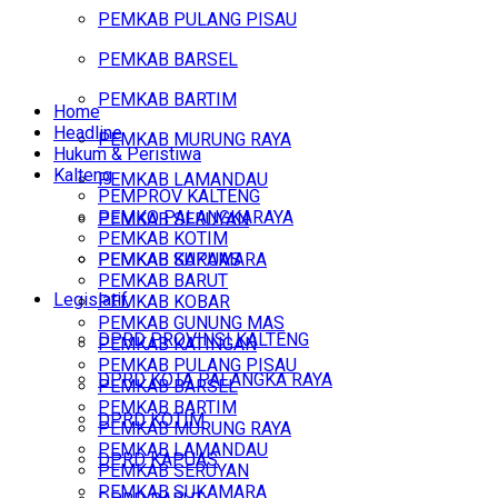
PEMKAB PULANG PISAU
PEMKAB BARSEL
PEMKAB BARTIM
Home
Headline
PEMKAB MURUNG RAYA
Hukum & Peristiwa
Kalteng
PEMKAB LAMANDAU
PEMPROV KALTENG
PEMKO PALANGKARAYA
PEMKAB SERUYAN
PEMKAB KOTIM
PEMKAB SUKAMARA
PEMKAB KAPUAS
PEMKAB BARUT
Legislatif
PEMKAB KOBAR
PEMKAB GUNUNG MAS
DPRD PROVINSI KALTENG
PEMKAB KATINGAN
PEMKAB PULANG PISAU
DPRD KOTA PALANGKA RAYA
PEMKAB BARSEL
PEMKAB BARTIM
DPRD KOTIM
PEMKAB MURUNG RAYA
PEMKAB LAMANDAU
DPRD KAPUAS
PEMKAB SERUYAN
PEMKAB SUKAMARA