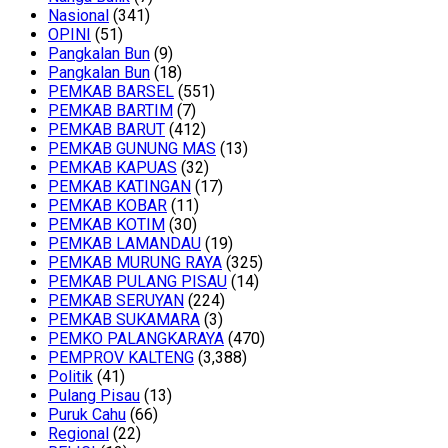
Nasional
(341)
OPINI
(51)
Pangkalan Bun
(9)
Pangkalan Bun
(18)
PEMKAB BARSEL
(551)
PEMKAB BARTIM
(7)
PEMKAB BARUT
(412)
PEMKAB GUNUNG MAS
(13)
PEMKAB KAPUAS
(32)
PEMKAB KATINGAN
(17)
PEMKAB KOBAR
(11)
PEMKAB KOTIM
(30)
PEMKAB LAMANDAU
(19)
PEMKAB MURUNG RAYA
(325)
PEMKAB PULANG PISAU
(14)
PEMKAB SERUYAN
(224)
PEMKAB SUKAMARA
(3)
PEMKO PALANGKARAYA
(470)
PEMPROV KALTENG
(3,388)
Politik
(41)
Pulang Pisau
(13)
Puruk Cahu
(66)
Regional
(22)