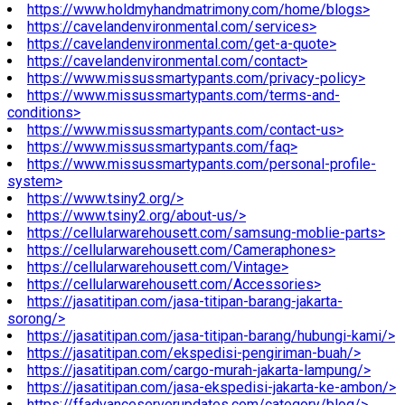
https://www.holdmyhandmatrimony.com/home/blogs>
https://cavelandenvironmental.com/services>
https://cavelandenvironmental.com/get-a-quote>
https://cavelandenvironmental.com/contact>
https://www.missussmartypants.com/privacy-policy>
https://www.missussmartypants.com/terms-and-
conditions>
https://www.missussmartypants.com/contact-us>
https://www.missussmartypants.com/faq>
https://www.missussmartypants.com/personal-profile-
system>
https://www.tsiny2.org/>
https://www.tsiny2.org/about-us/>
https://cellularwarehousett.com/samsung-moblie-parts>
https://cellularwarehousett.com/Cameraphones>
https://cellularwarehousett.com/Vintage>
https://cellularwarehousett.com/Accessories>
https://jasatitipan.com/jasa-titipan-barang-jakarta-
sorong/>
https://jasatitipan.com/jasa-titipan-barang/hubungi-kami/>
https://jasatitipan.com/ekspedisi-pengiriman-buah/>
https://jasatitipan.com/cargo-murah-jakarta-lampung/>
https://jasatitipan.com/jasa-ekspedisi-jakarta-ke-ambon/>
https://ffadvanceserverupdates.com/category/blog/>