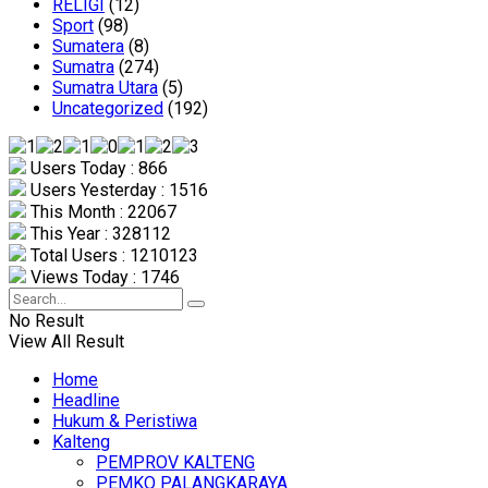
RELIGI
(12)
Sport
(98)
Sumatera
(8)
Sumatra
(274)
Sumatra Utara
(5)
Uncategorized
(192)
Users Today : 866
Users Yesterday : 1516
This Month : 22067
This Year : 328112
Total Users : 1210123
Views Today : 1746
No Result
View All Result
Home
Headline
Hukum & Peristiwa
Kalteng
PEMPROV KALTENG
PEMKO PALANGKARAYA