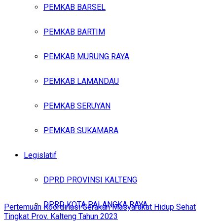
PEMKAB BARSEL
PEMKAB BARTIM
PEMKAB MURUNG RAYA
PEMKAB LAMANDAU
PEMKAB SERUYAN
PEMKAB SUKAMARA
Legislatif
DPRD PROVINSI KALTENG
DPRD KOTA PALANGKA RAYA
Pertemuan Koordinasi Gerakan Masyarakat Hidup Sehat
Tingkat Prov. Kalteng Tahun 2023