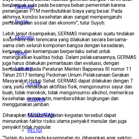
berdampak pula pada besarnya beban pemerintah karena
Nasional
penanganan PTM membutuhkan biaya yang besar. Pada
akhirnya, kondisi kesehatan akan sangat mempengaruhi
Politik
pembangunan sosial dan ekonomi”, tutur Suyuti.
Lebih lanjut disampaikan, GERMAS merupakan suatu tindakan
Ekonomi
sistematis dan terencana yang dilakukan secara bersama-
sama oleh seluruh komponen bangsa dengan kesadaran,
kemauan, dan kemampuan berperilaku sehat untuk
Sport
meningkatkan kualitas hidup. Dalam pelaksanaannya, GERMAS
juga harus dilakukan pemantauan dan evaluasi, dengan
Lain-lain
berdasarkan pada Peraturan Menteri Bappenas RI nomor 11
Tahun 2017 tentang Pedoman Umum Pelaksanaan Gerakan
Masyarakat Hidup Sehat. GERMAS dapat dilakukan dengan 7
OPINI
cara, yaitu melakukan aktifitas fisik, mengonsumsi sayur dan
buah, tidak merokok, tidak mengonsumsi alkohol, memeriksa
kesehatan secara rutin, membersihkan lingkungan dan
BUDAYA
menggunakan jamban.
KESEHATAN
Diharapkan Melalui kegiatan-kegiatan tersebut dapat
menurunkan faktor risiko utama penyakit menular dan juga
penyakit tidak menular.
RELIGI
“Selain itu juga pada kesempatan ini, diharapkan agar sektor-