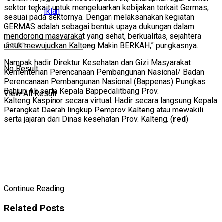
sektor terkait untuk mengeluarkan kebijakan terkait Germas,
Iklan
sesuai pada sektornya. Dengan melaksanakan kegiatan
GERMAS adalah sebagai bentuk upaya dukungan dalam
mendorong masyarakat yang sehat, berkualitas, sejahtera
untuk mewujudkan Kalteng Makin BERKAH,” pungkasnya.
Nampak hadir Direktur Kesehatan dan Gizi Masyarakat
No Result
Kementerian Perencanaan Pembangunan Nasional/ Badan
Perencanaan Pembangunan Nasional (Bappenas) Pungkas
Bahjuri Ali serta Kepala Bappedalitbang Prov.
View All Result
Kalteng Kaspinor secara virtual. Hadir secara langsung Kepala
Perangkat Daerah lingkup Pemprov Kalteng atau mewakili
serta jajaran dari Dinas kesehatan Prov. Kalteng. (
red
)
Continue Reading
Related
Posts