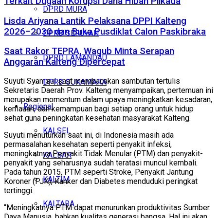
Terkait Dugaan Korupsi Dana Hibah Pilkada
DPRD MURA
Lisda Ariyana Lantik Pelaksana DPPI Kalteng
2026–2030 dan Buka Pusdiklat Calon Paskibraka
DPRD SERUYAN
Saat Rakor TEPRA, Wagub Minta Serapan
DPRD LAMANDAU
Anggaran Kalteng Dipercepat
Suyuti Syamsul saat membacakan sambutan tertulis
DPRD SUKAMARA
Sekretaris Daerah Prov. Kalteng menyampaikan, pertemuan ini
merupakan momentum dalam upaya meningkatkan kesadaran,
Regional
kemauan, dan kemampuan bagi setiap orang untuk hidup
sehat guna peningkatan kesehatan masyarakat Kalteng.
KALSEL
Suyuti menuturkan saat ini, di Indonesia masih ada
permasalahan kesehatan seperti penyakit infeksi,
meningkatnya Penyakit Tidak Menular (PTM) dan penyakit-
KALBAR
penyakit yang seharusnya sudah teratasi muncul kembali.
Pada tahun 2015, PTM seperti Stroke, Penyakit Jantung
KALTIM
Koroner (PJK), Kanker dan Diabetes menduduki peringkat
tertinggi.
KALTARA
“Meningkatnya PTM dapat menurunkan produktivitas Sumber
Daya Manusia, bahkan kualitas generasi bangsa. Hal ini akan