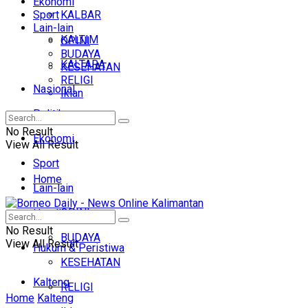
Ekonomi
Sport
KALBAR
Lain-lain
KALTIM
OPINI
BUDAYA
KALTARA
KESEHATAN
RELIGI
Nasional
Iklan
Politik
No Result
Ekonomi
View All Result
Sport
Home
Lain-lain
OPINI
Headline
No Result
BUDAYA
View All Result
Hukum & Peristiwa
KESEHATAN
Kalteng
RELIGI
Home
Kalteng