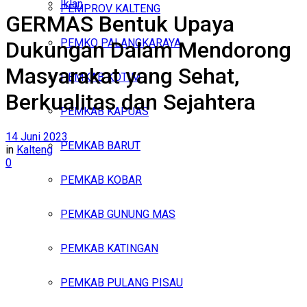
Iklan
PEMPROV KALTENG
GERMAS Bentuk Upaya
Sabtu, Agustus 8, 2026
PEMKO PALANGKARAYA
Dukungan Dalam Mendorong
Masyarakat yang Sehat,
PEMKAB KOTIM
Berkualitas dan Sejahtera
PEMKAB KAPUAS
14 Juni 2023
PEMKAB BARUT
in
Kalteng
0
PEMKAB KOBAR
PEMKAB GUNUNG MAS
PEMKAB KATINGAN
PEMKAB PULANG PISAU