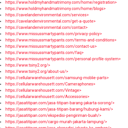
https://www.holdmyhandmatrimony.com/home/registration>
https://www.holdmyhandmatrimony.com/home/blogs>
https://cavelandenvironmental.com/services>
https://cavelandenvironmental.com/get-a-quote>
https://cavelandenvironmental.com/contact>
https://www.missussmartypants.com/privacy-policy>
https://www.missussmartypants.com/terms-and-conditions>
https://www.missussmartypants.com/contact-us>
https://www.missussmartypants.com/faq>
https://www.missussmartypants.com/personal-profile-system>
https://www.tsiny2.org/>
https://www.tsiny2.org/about-us/>
https://cellularwarehousett.com/samsung-moblie-parts>
https://cellularwarehousett.com/Cameraphones>
https://cellularwarehousett.com/Vintage>
https://cellularwarehousett.com/Accessories>
https://jasatitipan.com/jasa-titipan-barang-jakarta-sorong/>
https://jasatitipan.com/jasa-titipan-barang/hubungi-kami/>
https://jasatitipan.com/ekspedisi-pengiriman-buah/>
https://jasatitipan.com/cargo-murah-jakarta-lampung/>
https://jasatitipan.com/jasa-ekspedisi-jakarta-ke-ambon/>