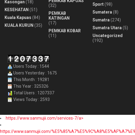
PEMKAB KAPUAS
Kasongan
(18)
Sport
(98)
(32)
KESEHATAN
(51)
Sumatera
(8)
PEMKAB
Kuala Kapuas
(84)
KATINGAN
Sumatra
(274)
(17)
KUALA KURUN
(35)
Sumatra Utara
(5)
PEMKAB KOBAR
(11)
Uncategorized
(192)
Users Today : 1544
Users Yesterday : 1675
This Month : 19281
This Year : 325326
Total Users : 1207337
Views Today : 2593
https://www.sanmujii.com/services-7/a>
https://www.sanmujii.com/%E5%85%A7%E5%9C%A8%E5%AF%A7%