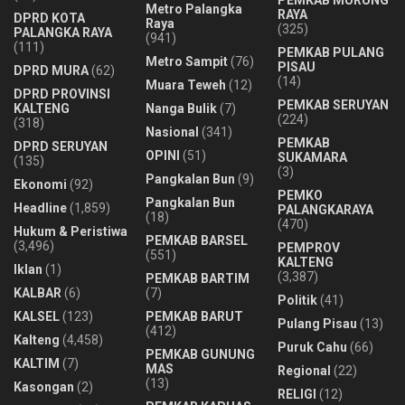
Metro Palangka
RAYA
DPRD KOTA
Raya
(325)
PALANGKA RAYA
(941)
(111)
PEMKAB PULANG
Metro Sampit
(76)
PISAU
DPRD MURA
(62)
(14)
Muara Teweh
(12)
DPRD PROVINSI
PEMKAB SERUYAN
KALTENG
Nanga Bulik
(7)
(224)
(318)
Nasional
(341)
PEMKAB
DPRD SERUYAN
OPINI
(51)
SUKAMARA
(135)
(3)
Pangkalan Bun
(9)
Ekonomi
(92)
PEMKO
Pangkalan Bun
Headline
(1,859)
PALANGKARAYA
(18)
(470)
Hukum & Peristiwa
PEMKAB BARSEL
(3,496)
PEMPROV
(551)
KALTENG
Iklan
(1)
(3,387)
PEMKAB BARTIM
KALBAR
(6)
(7)
Politik
(41)
KALSEL
(123)
PEMKAB BARUT
Pulang Pisau
(13)
(412)
Kalteng
(4,458)
Puruk Cahu
(66)
PEMKAB GUNUNG
KALTIM
(7)
MAS
Regional
(22)
(13)
Kasongan
(2)
RELIGI
(12)