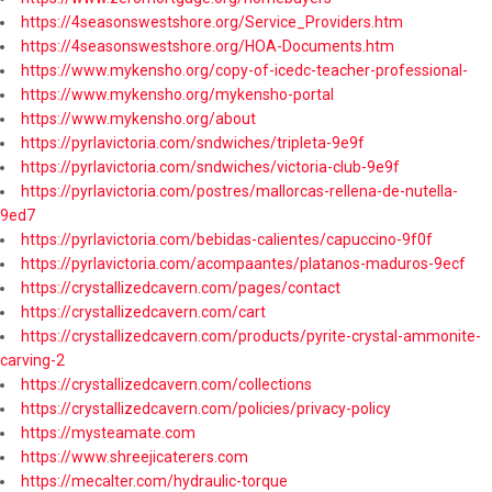
https://4seasonswestshore.org/Service_Providers.htm
https://4seasonswestshore.org/HOA-Documents.htm
https://www.mykensho.org/copy-of-icedc-teacher-professional-
https://www.mykensho.org/mykensho-portal
https://www.mykensho.org/about
https://pyrlavictoria.com/sndwiches/tripleta-9e9f
https://pyrlavictoria.com/sndwiches/victoria-club-9e9f
https://pyrlavictoria.com/postres/mallorcas-rellena-de-nutella-
9ed7
https://pyrlavictoria.com/bebidas-calientes/capuccino-9f0f
https://pyrlavictoria.com/acompaantes/platanos-maduros-9ecf
https://crystallizedcavern.com/pages/contact
https://crystallizedcavern.com/cart
https://crystallizedcavern.com/products/pyrite-crystal-ammonite-
carving-2
https://crystallizedcavern.com/collections
https://crystallizedcavern.com/policies/privacy-policy
https://mysteamate.com
https://www.shreejicaterers.com
https://mecalter.com/hydraulic-torque