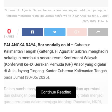
Gubernur H. Agustiar Sabran bersama tamu undangan melakukan penepukan
terbang menandai resmi dibukanya Konferwil ke-IX GP Ansor Kalteng, Jumat
(30/5/2025). Foto : Is
0
SHARES
PALANGKA RAYA, Borneodaily.co.id
– Gubernur
Kalimantan Tengah (Kalteng), H. Agustiar Sabran, menghadiri
sekaligus membuka secara resmi Konferensi Wilayah
(Konferwil) ke-IX Gerakan Pemuda (GP) Ansor yang digelar
di Aula Jayang Tingang, Kantor Gubernur Kalimantan Tengah,
pada Jumat (30/05/2025).
Dalam sambutannya, Gubernur menyampaikan apresiasi
Continue Reading
dan dukungan penuh kepada GP Ansor yang telah menjadi
garda terdepan dalam menjaga ideologi Pancasila, NKRI,
UUD 1945, dan Bhinneka Tunggal Ika. Menurutnya, peran