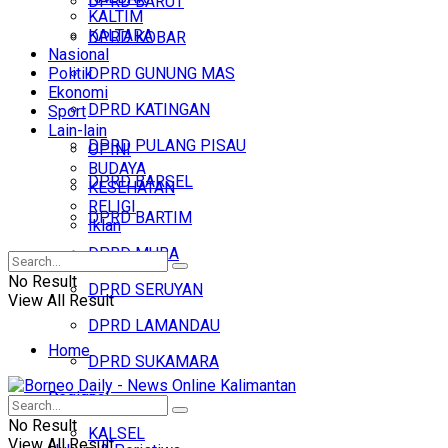
DPRD BARUT
KALTIM
KALTARA
DPRD KOBAR
Nasional
Politik
DPRD GUNUNG MAS
Ekonomi
DPRD KATINGAN
Sport
Lain-lain
DPRD PULANG PISAU
OPINI
BUDAYA
DPRD BARSEL
KESEHATAN
RELIGI
DPRD BARTIM
Iklan
DPRD MURA
No Result
DPRD SERUYAN
View All Result
DPRD LAMANDAU
Home
DPRD SUKAMARA
Regional
Headline
No Result
KALSEL
View All Result