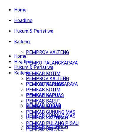
Home
Headline
Hukum & Peristiwa
Kalteng
PEMPROV KALTENG
Home
Headline
PEMKO PALANGKARAYA
Hukum & Peristiwa
Kalteng
PEMKAB KOTIM
PEMPROV KALTENG
PEMKAB KAPUAS
PEMKO PALANGKARAYA
PEMKAB KOTIM
PEMKAB BARUT
PEMKAB KAPUAS
PEMKAB BARUT
PEMKAB KOBAR
PEMKAB KOBAR
PEMKAB GUNUNG MAS
PEMKAB GUNUNG MAS
PEMKAB KATINGAN
PEMKAB PULANG PISAU
PEMKAB KATINGAN
PEMKAB BARSEL