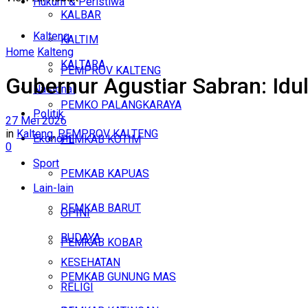
Hukum & Peristiwa
KALBAR
Kalteng
KALTIM
Home
Kalteng
KALTARA
PEMPROV KALTENG
Gubernur Agustiar Sabran: Id
Nasional
PEMKO PALANGKARAYA
Politik
27 Mei 2026
in
Kalteng
,
PEMPROV KALTENG
Ekonomi
PEMKAB KOTIM
0
Sport
PEMKAB KAPUAS
Lain-lain
PEMKAB BARUT
OPINI
BUDAYA
PEMKAB KOBAR
KESEHATAN
PEMKAB GUNUNG MAS
RELIGI