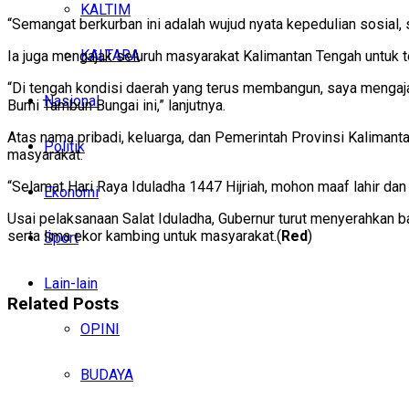
KALTIM
“Semangat berkurban ini adalah wujud nyata kepedulian sosial,
KALTARA
Ia juga mengajak seluruh masyarakat Kalimantan Tengah untuk 
“Di tengah kondisi daerah yang terus membangun, saya mengaja
Nasional
Bumi Tambun Bungai ini,” lanjutnya.
Atas nama pribadi, keluarga, dan Pemerintah Provinsi Kaliman
Politik
masyarakat.
“Selamat Hari Raya Iduladha 1447 Hijriah, mohon maaf lahir dan 
Ekonomi
Usai pelaksanaan Salat Iduladha, Gubernur turut menyerahkan b
serta lima ekor kambing untuk masyarakat.(
Red
)
Sport
Lain-lain
Related
Posts
OPINI
BUDAYA