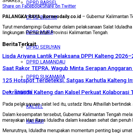
SHARES
DPRD BARSEL
Share on Facebook
Share on Twitter
PALANGKA RAYA, Borneodaily.co.id
– Gubernur Kalimantan Te
DPRD BARTIM
Turut mendampingi Gubernur dalam pelaksanaan Salat Iduladha 
DPRD MURA
lingkungan Pemerintah Provinsi Kalimantan Tengah.
Berita
Terkait
DPRD SERUYAN
Lisda Ariyana Lantik Pelaksana DPPI Kalteng 2026–
DPRD LAMANDAU
Saat Rakor TEPRA, Wagub Minta Serapan Anggaran 
DPRD SUKAMARA
125 Hotspot Terdeteksi, Satgas Karhutla Kalteng In
Regional
Dekranasda Kalteng dan Kalsel Perkuat Kolaborasi
Pada pelaksanaan salat Ied itu, ustadz Ibnu Athaillah bertind
KALSEL
Dalam kesempatan tersebut, Gubernur Kalimantan Tengah melalu
merayakan Hari Raya Iduladha dalam keadaan sehat dan penuh
KALBAR
Menurutnya, Iduladha merupakan momentum penting bagi umat Is