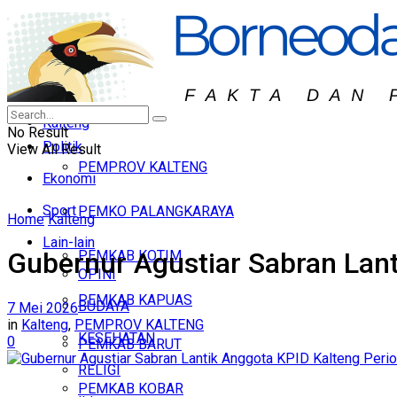
KALBAR
Headline
KALTIM
Hukum & Peristiwa
KALTARA
Nasional
Kalteng
No Result
Politik
View All Result
PEMPROV KALTENG
Ekonomi
Sport
PEMKO PALANGKARAYA
Home
Kalteng
Lain-lain
Gubernur Agustiar Sabran Lan
PEMKAB KOTIM
OPINI
PEMKAB KAPUAS
BUDAYA
7 Mei 2026
in
Kalteng
,
PEMPROV KALTENG
KESEHATAN
0
PEMKAB BARUT
RELIGI
PEMKAB KOBAR