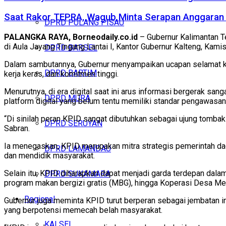
Saat Rakor TEPRA, Wagub Minta Serapan Anggaran 
DPRD PULANG PISAU
PALANGKA RAYA, Borneodaily.co.id
– Gubernur Kalimantan T
di Aula Jayang Tingang Lantai I, Kantor Gubernur Kalteng, Kami
DPRD BARSEL
Dalam sambutannya, Gubernur menyampaikan ucapan selamat ke
DPRD BARTIM
kerja keras, dan komitmen tinggi.
Menurutnya, di era digital saat ini arus informasi bergerak sang
DPRD MURA
platform digital yang belum tentu memiliki standar pengawasan 
“Di sinilah peran KPID sangat dibutuhkan sebagai ujung tombak 
DPRD SERUYAN
Sabran.
Ia menegaskan, KPID merupakan mitra strategis pemerintah da
DPRD LAMANDAU
dan mendidik masyarakat.
Selain itu, KPID diharapkan dapat menjadi garda terdepan dal
DPRD SUKAMARA
program makan bergizi gratis (MBG), hingga Koperasi Desa Mer
Regional
Gubernur juga meminta KPID turut berperan sebagai jembatan 
yang berpotensi memecah belah masyarakat.
KALSEL