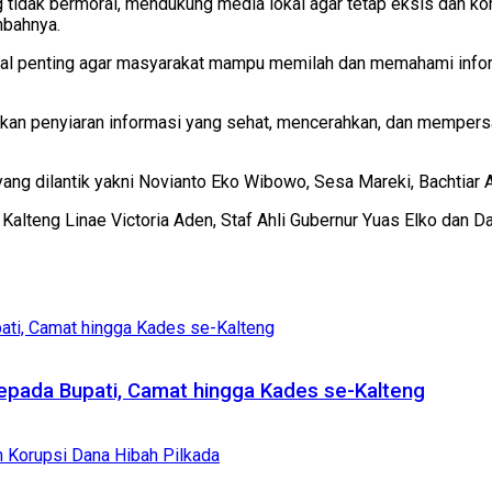
tidak bermoral, mendukung media lokal agar tetap eksis dan kom
mbahnya.
di hal penting agar masyarakat mampu memilah dan memahami infor
tikan penyiaran informasi yang sehat, mencerahkan, dan memper
 dilantik yakni Novianto Eko Wibowo, Sesa Mareki, Bachtiar Ali
 Kalteng Linae Victoria Aden, Staf Ahli Gubernur Yuas Elko dan D
kepada Bupati, Camat hingga Kades se-Kalteng