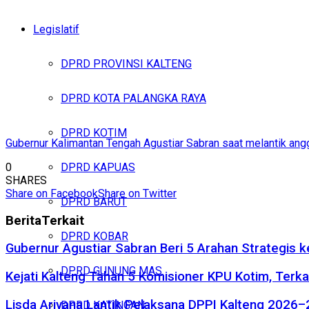
Legislatif
DPRD PROVINSI KALTENG
DPRD KOTA PALANGKA RAYA
DPRD KOTIM
Gubernur Kalimantan Tengah Agustiar Sabran saat melantik ang
0
DPRD KAPUAS
SHARES
Share on Facebook
Share on Twitter
DPRD BARUT
Berita
Terkait
DPRD KOBAR
Gubernur Agustiar Sabran Beri 5 Arahan Strategis 
DPRD GUNUNG MAS
Kejati Kalteng Tahan 5 Komisioner KPU Kotim, Terka
Lisda Ariyana Lantik Pelaksana DPPI Kalteng 2026–
DPRD KATINGAN