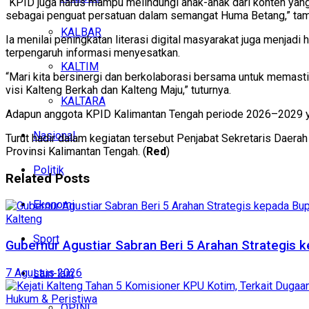
“KPID juga harus mampu melindungi anak-anak dari konten yang 
sebagai penguat persatuan dalam semangat Huma Betang,” ta
KALBAR
Ia menilai peningkatan literasi digital masyarakat juga menja
terpengaruh informasi menyesatkan.
KALTIM
“Mari kita bersinergi dan berkolaborasi bersama untuk memas
visi Kalteng Berkah dan Kalteng Maju,” tuturnya.
KALTARA
Adapun anggota KPID Kalimantan Tengah periode 2026–2029 yang
Nasional
Turut hadir dalam kegiatan tersebut Penjabat Sekretaris Daerah
Provinsi Kalimantan Tengah. (
Red
)
Politik
Related
Posts
Ekonomi
Kalteng
Sport
Gubernur Agustiar Sabran Beri 5 Arahan Strategis 
7 Agustus 2026
Lain-lain
Hukum & Peristiwa
OPINI