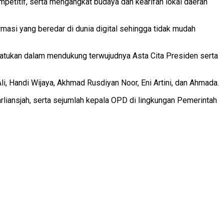
petitif, serta mengangkat budaya dan kearifan lokal daerah
masi yang beredar di dunia digital sehingga tidak mudah
satukan dalam mendukung terwujudnya Asta Cita Presiden serta
, Handi Wijaya, Akhmad Rusdiyan Noor, Eni Artini, dan Ahmada.
arliansjah, serta sejumlah kepala OPD di lingkungan Pemerintah