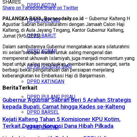
SHARES
DPRD KOTIM
Share on Facebook
Share on Twitter
PALANGKA RAYA, Borneodaily.co.id
– Gubernur Kalteng H
DPRD KAPUAS
Agustiar Sabran bersilaturahmi dengan Jamaah Calon Haji
Kalteng, di Aula Jayang Tingang, Kantor Gubernur Kalteng,
DPRD BARUT
Jumat (9/5/2025).
Dalam sambutannya Gubernur mengatakan acara silaturahmi
DPRD KOBAR
ini selain sebagai wadah untuk saling mengenal dan
mempererat ukhuwah Islamiyah, juga menjadi momentum yang
tepat untuk saling mendoakan, memberikan semangat, serta
DPRD GUNUNG MAS
berbagi bekal pengetahuan dan persiapan menjelang
keberangkatan ke Embarkasi Haji di Banjarmasin.
DPRD KATINGAN
Berita
Terkait
DPRD PULANG PISAU
Gubernur Agustiar Sabran Beri 5 Arahan Strategis
kepada Bupati, Camat hingga Kades se-Kalteng
DPRD BARSEL
Kejati Kalteng Tahan 5 Komisioner KPU Kotim,
Terkait Dugaan Korupsi Dana Hibah Pilkada
DPRD BARTIM