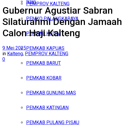
Iklan
PEMPROV KALTENG
Gubernur Agustiar Sabran
Sabtu, Agustus 8, 2026
PEMKO PALANGKARAYA
Silaturahmi Dengan Jamaah
Calon Haji Kalteng
PEMKAB KOTIM
9 Mei 2025
PEMKAB KAPUAS
in
Kalteng
,
PEMPROV KALTENG
0
PEMKAB BARUT
PEMKAB KOBAR
PEMKAB GUNUNG MAS
PEMKAB KATINGAN
PEMKAB PULANG PISAU