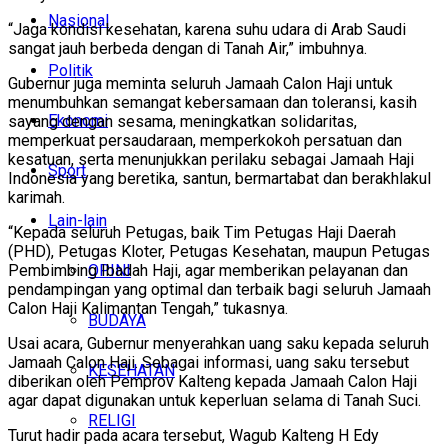
Nasional
“Jaga kondisi kesehatan, karena suhu udara di Arab Saudi
sangat jauh berbeda dengan di Tanah Air,” imbuhnya.
Politik
Gubernur juga meminta seluruh Jamaah Calon Haji untuk
menumbuhkan semangat kebersamaan dan toleransi, kasih
Ekonomi
sayang dengan sesama, meningkatkan solidaritas,
memperkuat persaudaraan, memperkokoh persatuan dan
kesatuan, serta menunjukkan perilaku sebagai Jamaah Haji
Sport
Indonesia yang beretika, santun, bermartabat dan berakhlakul
karimah.
Lain-lain
“Kepada seluruh Petugas, baik Tim Petugas Haji Daerah
(PHD), Petugas Kloter, Petugas Kesehatan, maupun Petugas
OPINI
Pembimbing Ibadah Haji, agar memberikan pelayanan dan
pendampingan yang optimal dan terbaik bagi seluruh Jamaah
Calon Haji Kalimantan Tengah,” tukasnya.
BUDAYA
Usai acara, Gubernur menyerahkan uang saku kepada seluruh
Jamaah Calon Haji. Sebagai informasi, uang saku tersebut
KESEHATAN
diberikan oleh Pemprov Kalteng kepada Jamaah Calon Haji
agar dapat digunakan untuk keperluan selama di Tanah Suci.
RELIGI
Turut hadir pada acara tersebut, Wagub Kalteng H Edy