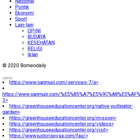
Nasional
Politik
Ekonomi
Sport
Lain-lain
OPINI
BUDAYA
KESEHATAN
RELIGI
Iklan
© 2020 Borneodaily
https://www.sanmujii.com/services-7/a>
https://www.sanmujii.com/%E5%85%A7%E5%9C%A8%E5%A
3>
https://greenhouseeducationcenter.org/native-pollinator-
garden>
https://greenhouseeducationcenter.org/mission>
https://greenhouseeducationcenter.org/videos>
https://greenhouseeducationcenter.org/visit>
https://www.justcrispysa.com/faq/>