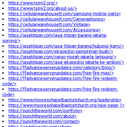
https://www.tsiny2.org/>
https://www.tsiny2.org/about-us/>
https://cellularwarehousett.com/samsung-moblie-parts>
https://cellularwarehousett.com/Cameraphones>
https://cellularwarehousett.com/Vintage>
https://cellularwarehousett.com/Accessories>
https://jasatitipan.com/jasa-titipan-barang-jakarta-
sorong/>
https://jasatitipan.com/jasa-titipan-barang/hubungi-kami/>
https://jasatitipan.com/ekspedisi-pengiriman-buah/>
https://jasatitipan.com/cargo-murah-jakarta-lampung/>
https://jasatitipan.com/jasa-ekspedisi-jakarta-ke-ambon/>
https://ffadvanceserverupdates.com/category/blog/>
https://ffadvanceserverupdates.com/free-fire-max/>
https://ffadvanceserverupdates.com/free-fire-redeem-
code/>
https://ffadvanceserverupdates.com/free-fire-redeem-
code>
https://www.mooreschapelbaptistchurch.org/leadership>
https://www.mooreschapelbaptistchurch.org/new-page-1>
https://punchtheworld.com/portfolio>
https://punchtheworld.com/about>
https://punchtheworld.com/contact>
https://sadafjewelry.com/shop>