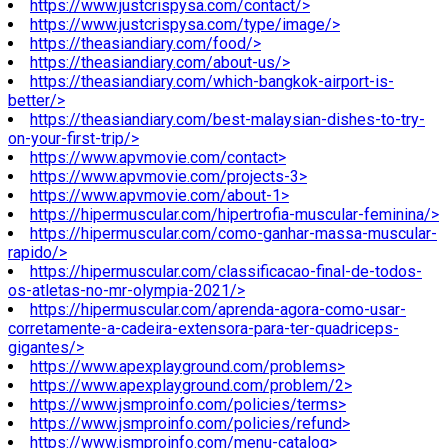
https://www.justcrispysa.com/contact/>
https://www.justcrispysa.com/type/image/>
https://theasiandiary.com/food/>
https://theasiandiary.com/about-us/>
https://theasiandiary.com/which-bangkok-airport-is-
better/>
https://theasiandiary.com/best-malaysian-dishes-to-try-
on-your-first-trip/>
https://www.apvmovie.com/contact>
https://www.apvmovie.com/projects-3>
https://www.apvmovie.com/about-1>
https://hipermuscular.com/hipertrofia-muscular-feminina/>
https://hipermuscular.com/como-ganhar-massa-muscular-
rapido/>
https://hipermuscular.com/classificacao-final-de-todos-
os-atletas-no-mr-olympia-2021/>
https://hipermuscular.com/aprenda-agora-como-usar-
corretamente-a-cadeira-extensora-para-ter-quadriceps-
gigantes/>
https://www.apexplayground.com/problems>
https://www.apexplayground.com/problem/2>
https://www.jsmproinfo.com/policies/terms>
https://www.jsmproinfo.com/policies/refund>
https://www.jsmproinfo.com/menu-catalog>