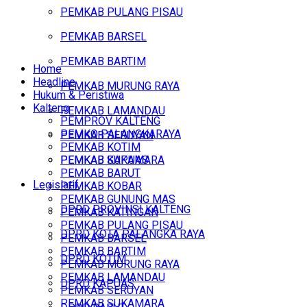
PEMKAB PULANG PISAU
PEMKAB BARSEL
PEMKAB BARTIM
Home
Headline
PEMKAB MURUNG RAYA
Hukum & Peristiwa
Kalteng
PEMKAB LAMANDAU
PEMPROV KALTENG
PEMKO PALANGKARAYA
PEMKAB SERUYAN
PEMKAB KOTIM
PEMKAB SUKAMARA
PEMKAB KAPUAS
PEMKAB BARUT
Legislatif
PEMKAB KOBAR
PEMKAB GUNUNG MAS
DPRD PROVINSI KALTENG
PEMKAB KATINGAN
PEMKAB PULANG PISAU
DPRD KOTA PALANGKA RAYA
PEMKAB BARSEL
PEMKAB BARTIM
DPRD KOTIM
PEMKAB MURUNG RAYA
PEMKAB LAMANDAU
DPRD KAPUAS
PEMKAB SERUYAN
PEMKAB SUKAMARA