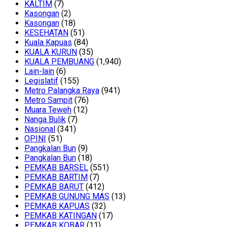
KALTIM
(7)
Kasongan
(2)
Kasongan
(18)
KESEHATAN
(51)
Kuala Kapuas
(84)
KUALA KURUN
(35)
KUALA PEMBUANG
(1,940)
Lain-lain
(6)
Legislatif
(155)
Metro Palangka Raya
(941)
Metro Sampit
(76)
Muara Teweh
(12)
Nanga Bulik
(7)
Nasional
(341)
OPINI
(51)
Pangkalan Bun
(9)
Pangkalan Bun
(18)
PEMKAB BARSEL
(551)
PEMKAB BARTIM
(7)
PEMKAB BARUT
(412)
PEMKAB GUNUNG MAS
(13)
PEMKAB KAPUAS
(32)
PEMKAB KATINGAN
(17)
PEMKAB KOBAR
(11)