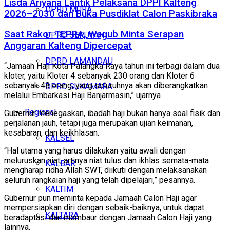
Lisda Ariyana Lantik Pelaksana DPPI Kalteng
DPRD MURA
2026–2030 dan Buka Pusdiklat Calon Paskibraka
Saat Rakor TEPRA, Wagub Minta Serapan
DPRD SERUYAN
Anggaran Kalteng Dipercepat
DPRD LAMANDAU
“Jamaah Haji Kota Palangka Raya tahun ini terbagi dalam dua
kloter, yaitu Kloter 4 sebanyak 230 orang dan Kloter 6
sebanyak 48 orang, yang seluruhnya akan diberangkatkan
DPRD SUKAMARA
melalui Embarkasi Haji Banjarmasin,” ujarnya
Regional
Gubernur menegaskan, ibadah haji bukan hanya soal fisik dan
perjalanan jauh, tetapi juga merupakan ujian keimanan,
kesabaran, dan keikhlasan.
KALSEL
“Hal utama yang harus dilakukan yaitu awali dengan
meluruskan niat, artinya niat tulus dan ikhlas semata-mata
KALBAR
mengharap ridha Allah SWT, diikuti dengan melaksanakan
seluruh rangkaian haji yang telah dipelajari,” pesannya.
KALTIM
Gubernur pun meminta kepada Jamaah Calon Haji agar
mempersiapkan diri dengan sebaik-baiknya, untuk dapat
KALTARA
beradaptasi dan membaur dengan Jamaah Calon Haji yang
lainnya.