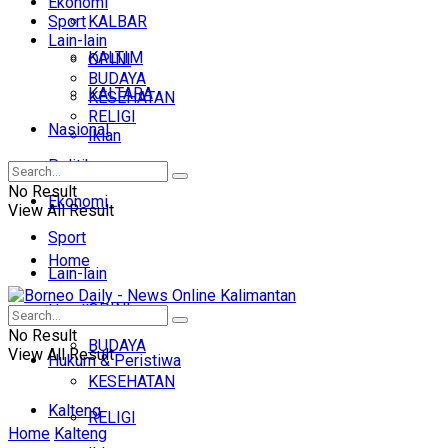
Ekonomi
Sport
KALBAR
Lain-lain
KALTIM
OPINI
BUDAYA
KALTARA
KESEHATAN
RELIGI
Nasional
Iklan
Politik
No Result
Ekonomi
View All Result
Sport
Home
Lain-lain
OPINI
Headline
No Result
BUDAYA
View All Result
Hukum & Peristiwa
KESEHATAN
Kalteng
RELIGI
Home
Kalteng