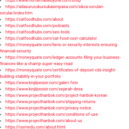
https://www.homemadebybrie.com/shop
https://adasurucukursukasimpasa.com/sikca-sorulan-
sorular/index.htm
https://catfoodhubs.com/about
https://catfoodhubs.com/podcasts
https://catfoodhubs.com/seo-tools
https://catfoodhubs.com/cat-food-cost-calculator
https://moneyquate.com/liens-or-security-interests-ensuring-
financial-security
https://moneyquate.com/ledger-accounts-filing-your-business-
finances-like-a-champ-super-easy-read
https://moneyquate.com/certificates-of-deposit-cds-insight-
building-stability-in-your-portfolio
https://www.kinjilpesisir.com/galeri-foto
https://www.kinjilpesisir.com/sejarah-desa
https://www.projecthanbok.com/project-hanbok-korean
https://www.projecthanbok.com/shipping-returns
https://www.projecthanbok.com/privacy-notice
https://www.projecthanbok.com/conditions-of-use
https://www.projecthanbok.com/about-us
https://rssmedu.com/about.html