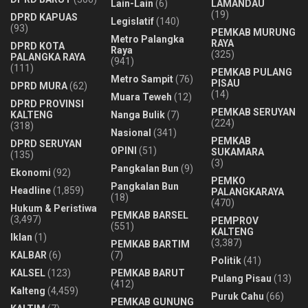
Lain-Lain
(6)
LAMANDAU
(19)
DPRD KAPUAS
Legislatif
(140)
(93)
PEMKAB MURUNG
Metro Palangka
RAYA
DPRD KOTA
Raya
(325)
PALANGKA RAYA
(941)
(111)
PEMKAB PULANG
Metro Sampit
(76)
PISAU
DPRD MURA
(62)
(14)
Muara Teweh
(12)
DPRD PROVINSI
PEMKAB SERUYAN
KALTENG
Nanga Bulik
(7)
(224)
(318)
Nasional
(341)
PEMKAB
DPRD SERUYAN
OPINI
(51)
SUKAMARA
(135)
(3)
Pangkalan Bun
(9)
Ekonomi
(92)
PEMKO
Pangkalan Bun
Headline
(1,859)
PALANGKARAYA
(18)
(470)
Hukum & Peristiwa
PEMKAB BARSEL
(3,497)
PEMPROV
(551)
KALTENG
Iklan
(1)
(3,387)
PEMKAB BARTIM
KALBAR
(6)
(7)
Politik
(41)
KALSEL
(123)
PEMKAB BARUT
Pulang Pisau
(13)
(412)
Kalteng
(4,459)
Puruk Cahu
(66)
PEMKAB GUNUNG