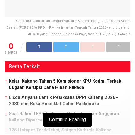
Gubernur Kalimantan Tengah Agustiar Sabran menghadiri Forum Bisnis
Daerah (FORBISDA) BPD HIPMI Kalimantan Tengah Tahun 2026 yang digelar di
Aula Jayang Tingang, Palangka Raya, Senin (11/5/2026). Foto : Is
0
SHARES
Berita
Terkait
Kejati Kalteng Tahan 5 Komisioner KPU Kotim, Terkait
Dugaan Korupsi Dana Hibah Pilkada
Lisda Ariyana Lantik Pelaksana DPPI Kalteng 2026–
2030 dan Buka Pusdiklat Calon Paskibraka
Saat Rakor TEPRA, Wagub Minta Serapan Anggaran
Continue Reading
Kalteng Dipercepat
125 Hotspot Terdeteksi, Satgas Karhutla Kalteng