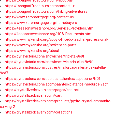
https://tobagooffroadtours.com/about-us
https://tobagooffroadtours.com/contact-us
https://tobagooffroadtours.com/hiking-adventures
https://www.zeromortgage.org/contact-us
https://www.zeromortgage.org/homebuyers
https://4seasonswestshore.org/Service_Providers.htm
https://4seasonswestshore.org/HOA-Documents.htm
https://www.mykensho.org/copy-of-icedc-teacher-professional-
https://www.mykensho.org/mykensho-portal
https://www.mykensho.org/about
https://pyrlavictoria.com/sndwiches/tripleta-9e9f
https://pyrlavictoria.com/sndwiches/victoria-club-9e9f
https://pyrlavictoria.com/postres/mallorcas-rellena-de-nutella-
9ed7
https://pyrlavictoria.com/bebidas-calientes/capuccino-9f0f
https://pyrlavictoria.com/acompaantes/platanos-maduros-9ecf
https://crystallizedcavern.com/pages/contact
https://crystallizedcavern.com/cart
https://crystallizedcavern.com/products/pyrite-crystal-ammonite-
carving-2
https://crystallizedcavern.com/collections