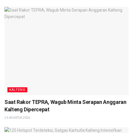
Sementara itu, Wakil Bendahara Umum Badan Pengurus
Pusat Himpunan Pengusaha Muda Indonesia (BPP HIPMI),
Ade Jona Prasetyo, menyampaikan apresiasi terhadap
semangat kolaborasi yang dibangun BPD HIPMI Kalimantan
Tengah bersama pemerintah daerah dalam memperkuat
ekosistem usaha dan investasi di daerah.
Ketua Umum BPD HIPMI Kalimantan Tengah, Bintang
Agustiar, mengatakan generasi muda Kalimantan Tengah
harus berani berinovasi dan mampu menciptakan peluang
usaha yang berdampak bagi pembangunan daerah.
KALTENG
Menurutnya, FORBISDA 2026 menjadi momentum penting
Saat Rakor TEPRA, Wagub Minta Serapan Anggaran
untuk memperkuat kolaborasi, memperluas jaringan bisnis,
Kalteng Dipercepat
serta mendorong lahirnya pengusaha muda yang tangguh
4 AGUSTUS 2026
dan berdaya saing.