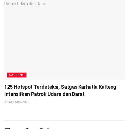
Kegiatan tersebut turut dihadiri unsur Forkopimda
Kalimantan Tengah, Penjabat Sekretaris Daerah Provinsi
Kalimantan Tengah Linae Victoria Aden, Bupati Lamandau,
serta sejumlah kepala OPD di lingkungan Pemerintah
Provinsi Kalimantan Tengah. (
red
)
KALTENG
125 Hotspot Terdeteksi, Satgas Karhutla Kalteng
Intensifkan Patroli Udara dan Darat
3 AGUSTUS 2026