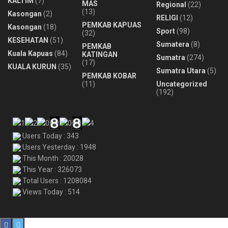
KALTIM
(7)
MAS
Regional
(22)
(13)
Kasongan
(2)
RELIGI
(12)
PEMKAB KAPUAS
Kasongan
(18)
Sport
(98)
(32)
KESEHATAN
(51)
Sumatera
(8)
PEMKAB
Kuala Kapuas
(84)
KATINGAN
Sumatra
(274)
(17)
KUALA KURUN
(35)
Sumatra Utara
(5)
PEMKAB KOBAR
(11)
Uncategorized
(192)
Users Today : 343
Users Yesterday : 1948
This Month : 20028
This Year : 326073
Total Users : 1208084
Views Today : 514