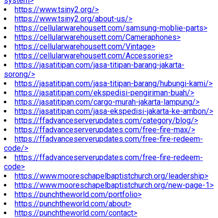
system>
https://www.tsiny2.org/>
https://www.tsiny2.org/about-us/>
https://cellularwarehousett.com/samsung-moblie-parts>
https://cellularwarehousett.com/Cameraphones>
https://cellularwarehousett.com/Vintage>
https://cellularwarehousett.com/Accessories>
https://jasatitipan.com/jasa-titipan-barang-jakarta-
sorong/>
https://jasatitipan.com/jasa-titipan-barang/hubungi-kami/>
https://jasatitipan.com/ekspedisi-pengiriman-buah/>
https://jasatitipan.com/cargo-murah-jakarta-lampung/>
https://jasatitipan.com/jasa-ekspedisi-jakarta-ke-ambon/>
https://ffadvanceserverupdates.com/category/blog/>
https://ffadvanceserverupdates.com/free-fire-max/>
https://ffadvanceserverupdates.com/free-fire-redeem-
code/>
https://ffadvanceserverupdates.com/free-fire-redeem-
code>
https://www.mooreschapelbaptistchurch.org/leadership>
https://www.mooreschapelbaptistchurch.org/new-page-1>
https://punchtheworld.com/portfolio>
https://punchtheworld.com/about>
https://punchtheworld.com/contact>