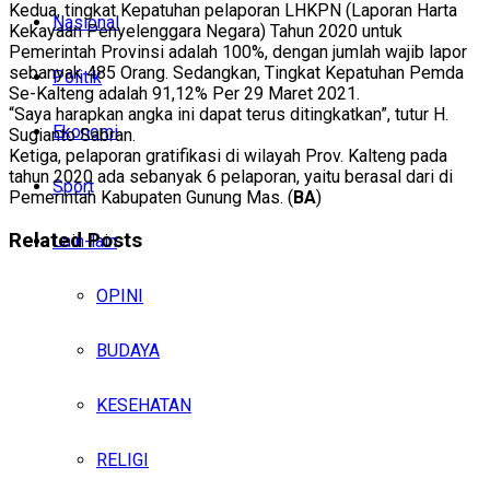
Kedua, tingkat Kepatuhan pelaporan LHKPN (Laporan Harta
Nasional
Kekayaan Penyelenggara Negara) Tahun 2020 untuk
Pemerintah Provinsi adalah 100%, dengan jumlah wajib lapor
sebanyak 485 Orang. Sedangkan, Tingkat Kepatuhan Pemda
Politik
Se-Kalteng adalah 91,12% Per 29 Maret 2021.
“Saya harapkan angka ini dapat terus ditingkatkan”, tutur H.
Ekonomi
Sugianto Sabran.
Ketiga, pelaporan gratifikasi di wilayah Prov. Kalteng pada
tahun 2020 ada sebanyak 6 pelaporan, yaitu berasal dari di
Sport
Pemerintah Kabupaten Gunung Mas. (
BA
)
Related
Posts
Lain-lain
OPINI
BUDAYA
KESEHATAN
RELIGI