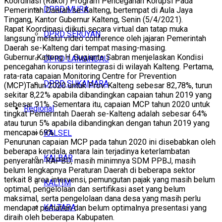
Koordinasi (Rakor) Program Pencegahan Korupsi Pada
DPRD MURA
Pemerintah Daerah se-Kalteng, bertempat di Aula Jaya
Tingang, Kantor Gubernur Kalteng, Senin (5/4/2021).
Rapat Koordinasi diikuti secara virtual dan tatap muka
DPRD SERUYAN
langsung melalui video conference oleh jajaran Pemerintah
Daerah se-Kalteng dari tempat masing-masing.
Gubernur Kalteng H. Sugianto Sabran menjelaskan Kondisi
DPRD LAMANDAU
pencegahan korupsi terintegrasi di wilayah Kalteng. Pertama,
rata-rata capaian Monitoring Centre for Prevention
DPRD SUKAMARA
(MCP)Tahun 2020 untuk Prov. Kalteng sebesar 82,78%, turun
sekitar 8,22% apabila dibandingkan capaian tahun 2019 yang
sebesar 91%. Sementara itu, capaian MCP tahun 2020 untuk
Regional
tingkat Pemerintah Daerah se-Kalteng adalah sebesar 64%
atau turun 5% apabila dibandingkan dengan tahun 2019 yang
mencapai 69%.
KALSEL
Penurunan capaian MCP pada tahun 2020 ini disebabkan oleh
beberapa kendala, antara lain terjadinya keterlambatan
KALBAR
penyerahan RAPBD, masih minimnya SDM PPBJ, masih
belum lengkapnya Peraturan Daerah di beberapa sektor
terkait 8 area intervensi, pemungutan pajak yang masih belum
KALTIM
optimal, pengelolaan dan sertifikasi aset yang belum
maksimal, serta pengelolaan dana desa yang masih perlu
KALTARA
mendapat perhatian dan belum optimalnya presentasi yang
diraih oleh beberapa Kabupaten.