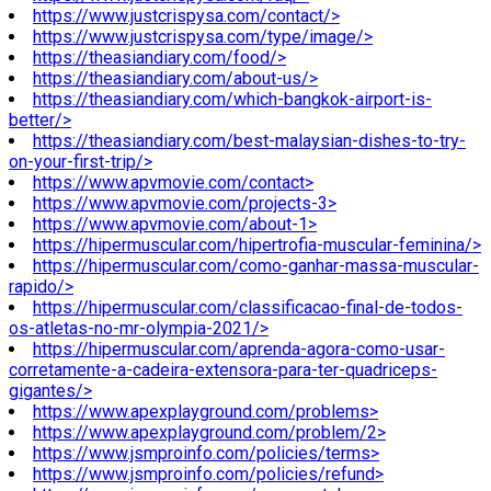
https://www.justcrispysa.com/contact/>
https://www.justcrispysa.com/type/image/>
https://theasiandiary.com/food/>
https://theasiandiary.com/about-us/>
https://theasiandiary.com/which-bangkok-airport-is-
better/>
https://theasiandiary.com/best-malaysian-dishes-to-try-
on-your-first-trip/>
https://www.apvmovie.com/contact>
https://www.apvmovie.com/projects-3>
https://www.apvmovie.com/about-1>
https://hipermuscular.com/hipertrofia-muscular-feminina/>
https://hipermuscular.com/como-ganhar-massa-muscular-
rapido/>
https://hipermuscular.com/classificacao-final-de-todos-
os-atletas-no-mr-olympia-2021/>
https://hipermuscular.com/aprenda-agora-como-usar-
corretamente-a-cadeira-extensora-para-ter-quadriceps-
gigantes/>
https://www.apexplayground.com/problems>
https://www.apexplayground.com/problem/2>
https://www.jsmproinfo.com/policies/terms>
https://www.jsmproinfo.com/policies/refund>