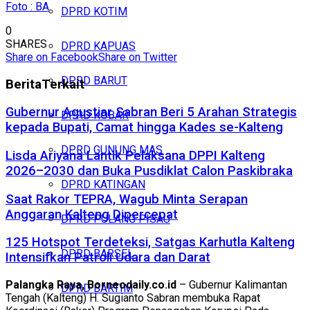
Foto : BA
DPRD KOTIM
0
SHARES
DPRD KAPUAS
Share on Facebook
Share on Twitter
DPRD BARUT
Berita
Terkait
Gubernur Agustiar Sabran Beri 5 Arahan Strategis
DPRD KOBAR
kepada Bupati, Camat hingga Kades se-Kalteng
DPRD GUNUNG MAS
Lisda Ariyana Lantik Pelaksana DPPI Kalteng
2026–2030 dan Buka Pusdiklat Calon Paskibraka
DPRD KATINGAN
Saat Rakor TEPRA, Wagub Minta Serapan
Anggaran Kalteng Dipercepat
DPRD PULANG PISAU
125 Hotspot Terdeteksi, Satgas Karhutla Kalteng
DPRD BARSEL
Intensifkan Patroli Udara dan Darat
Palangka Raya, Borneodaily.co.id
– Gubernur Kalimantan
DPRD BARTIM
Tengah (Kalteng) H. Sugianto Sabran membuka Rapat