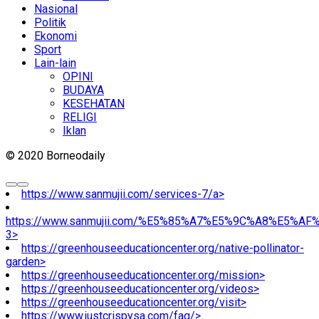
Nasional
Politik
Ekonomi
Sport
Lain-lain
OPINI
BUDAYA
KESEHATAN
RELIGI
Iklan
© 2020 Borneodaily
https://www.sanmujii.com/services-7/a>
https://www.sanmujii.com/%E5%85%A7%E5%9C%A8%E5%A
3>
https://greenhouseeducationcenter.org/native-pollinator-
garden>
https://greenhouseeducationcenter.org/mission>
https://greenhouseeducationcenter.org/videos>
https://greenhouseeducationcenter.org/visit>
https://www.justcrispysa.com/faq/>