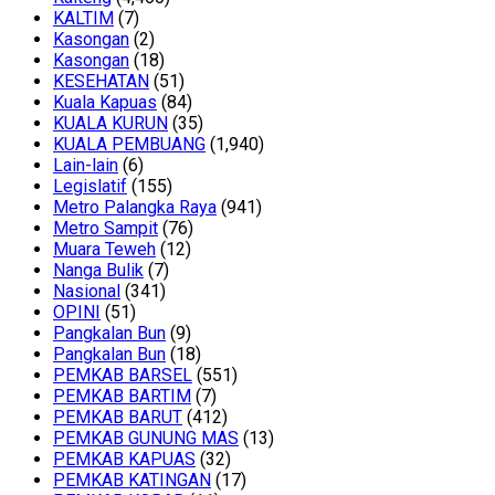
KALTIM
(7)
Kasongan
(2)
Kasongan
(18)
KESEHATAN
(51)
Kuala Kapuas
(84)
KUALA KURUN
(35)
KUALA PEMBUANG
(1,940)
Lain-lain
(6)
Legislatif
(155)
Metro Palangka Raya
(941)
Metro Sampit
(76)
Muara Teweh
(12)
Nanga Bulik
(7)
Nasional
(341)
OPINI
(51)
Pangkalan Bun
(9)
Pangkalan Bun
(18)
PEMKAB BARSEL
(551)
PEMKAB BARTIM
(7)
PEMKAB BARUT
(412)
PEMKAB GUNUNG MAS
(13)
PEMKAB KAPUAS
(32)
PEMKAB KATINGAN
(17)