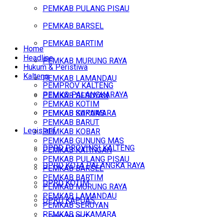
PEMKAB PULANG PISAU
PEMKAB BARSEL
PEMKAB BARTIM
Home
Headline
PEMKAB MURUNG RAYA
Hukum & Peristiwa
Kalteng
PEMKAB LAMANDAU
PEMPROV KALTENG
PEMKO PALANGKARAYA
PEMKAB SERUYAN
PEMKAB KOTIM
PEMKAB SUKAMARA
PEMKAB KAPUAS
PEMKAB BARUT
Legislatif
PEMKAB KOBAR
PEMKAB GUNUNG MAS
DPRD PROVINSI KALTENG
PEMKAB KATINGAN
PEMKAB PULANG PISAU
DPRD KOTA PALANGKA RAYA
PEMKAB BARSEL
PEMKAB BARTIM
DPRD KOTIM
PEMKAB MURUNG RAYA
PEMKAB LAMANDAU
DPRD KAPUAS
PEMKAB SERUYAN
PEMKAB SUKAMARA