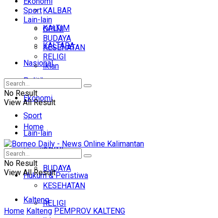
Ekonomi
Sport
KALBAR
Lain-lain
KALTIM
OPINI
BUDAYA
KALTARA
KESEHATAN
RELIGI
Nasional
Iklan
Politik
No Result
Ekonomi
View All Result
Sport
Home
Lain-lain
OPINI
Headline
No Result
BUDAYA
View All Result
Hukum & Peristiwa
KESEHATAN
Kalteng
RELIGI
Home
Kalteng
PEMPROV KALTENG