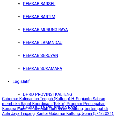
PEMKAB BARSEL
PEMKAB BARTIM
PEMKAB MURUNG RAYA
PEMKAB LAMANDAU
PEMKAB SERUYAN
PEMKAB SUKAMARA
Legislatif
DPRD PROVINSI KALTENG
Gubernur Kalimantan Tengah (Kalteng) H. Sugianto Sabran
membuka Rapat Koordinasi (Rakor) Program Pencegahan
DPRD KOTA PALANGKA RAYA
Korupsi Pada Pemerintah Daerah se-Kalteng, bertempat di
Aula Jaya Tingang, Kantor Gubernur Kalteng, Senin (5/4/2021).