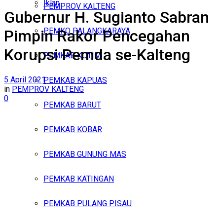
Iklan
PEMPROV KALTENG
Gubernur H. Sugianto Sabran
Minggu, Agustus 9, 2026
PEMKO PALANGKARAYA
Pimpin Rakor Pencegahan
Korupsi Pemda se-Kalteng
PEMKAB KOTIM
5 April 2021
PEMKAB KAPUAS
in
PEMPROV KALTENG
0
PEMKAB BARUT
PEMKAB KOBAR
PEMKAB GUNUNG MAS
PEMKAB KATINGAN
PEMKAB PULANG PISAU