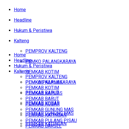
Home
Headline
Hukum & Peristiwa
Kalteng
PEMPROV KALTENG
Home
Headline
PEMKO PALANGKARAYA
Hukum & Peristiwa
Kalteng
PEMKAB KOTIM
PEMPROV KALTENG
PEMKAB KAPUAS
PEMKO PALANGKARAYA
PEMKAB KOTIM
PEMKAB BARUT
PEMKAB KAPUAS
PEMKAB BARUT
PEMKAB KOBAR
PEMKAB KOBAR
PEMKAB GUNUNG MAS
PEMKAB GUNUNG MAS
PEMKAB KATINGAN
PEMKAB PULANG PISAU
PEMKAB KATINGAN
PEMKAB BARSEL