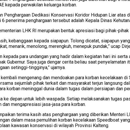
AE kepada perwakilan keluarga korban.
an Penghargaan Dedikasi Konservasi Koridor Hidupan Liar atas 
ari 6 penerima penghargaan tersebut adalah Kepala Dinas Kehutan
enterian LHK RI merupakan bentuk apresiasi bagi pihak-pihak 
sih, kebanggaan kepada siapapun. Tolong dicatat, siapapun yang 
kat, menarik, menolong, merengkuh, menepuk pundak,” ucap Dir
 kepada para undangan yang hadir dalam kegiatan hari ini serta
ubernur. Saya juga dengar cerita beliau saat penyelamatan itu. 
an setinggi-tingginya,” ujarnya.
ri kembali mengenang dan mendoakan para korban kecelakaan di 
rsama sejumlah pihak terkait dan masyarakat terjun langsung d
ara korban meninggal dunia dalam tugas dalam persiapan dan pe
ita ke depan untuk lebih waspada. Setiap melaksanakan tugas pas
 dan mengapresiasi jasa-jasa para korban.
mpaikan terima kasih atas penghargaan yang diberikan Menteri 
ingan dalam masa pemulihan korban kecelakaan Speedboat yang 
laan kawasan konservasi di wilayah Provinsi Kalteng.