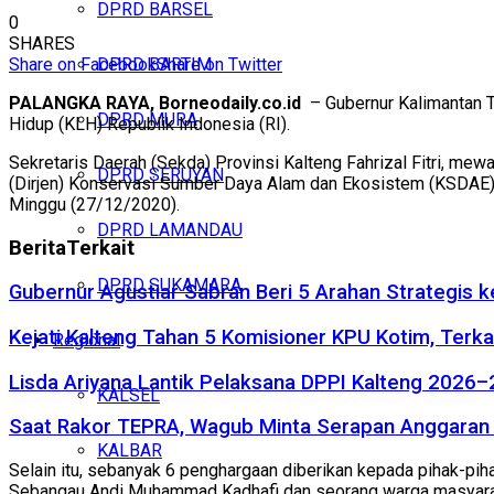
DPRD BARSEL
0
SHARES
Share on Facebook
Share on Twitter
DPRD BARTIM
PALANGKA RAYA, Borneodaily.co.id
– Gubernur Kalimantan T
DPRD MURA
Hidup (KLH) Republik Indonesia (RI).
Sekretaris Daerah (Sekda) Provinsi Kalteng Fahrizal Fitri, m
DPRD SERUYAN
(Dirjen) Konservasi Sumber Daya Alam dan Ekosistem (KSDAE) 
Minggu (27/12/2020).
DPRD LAMANDAU
Berita
Terkait
DPRD SUKAMARA
Gubernur Agustiar Sabran Beri 5 Arahan Strategis 
Kejati Kalteng Tahan 5 Komisioner KPU Kotim, Terka
Regional
Lisda Ariyana Lantik Pelaksana DPPI Kalteng 2026–
KALSEL
Saat Rakor TEPRA, Wagub Minta Serapan Anggaran 
KALBAR
Selain itu, sebanyak 6 penghargaan diberikan kepada pihak-pi
Sebangau Andi Muhammad Kadhafi dan seorang warga masyarakat