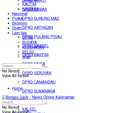
DPRD BARUT
KALTIM
KALTARA
DPRD KOBAR
Nasional
Politik
DPRD GUNUNG MAS
Ekonomi
DPRD KATINGAN
Sport
Lain-lain
DPRD PULANG PISAU
OPINI
BUDAYA
DPRD BARSEL
KESEHATAN
RELIGI
DPRD BARTIM
Iklan
DPRD MURA
No Result
DPRD SERUYAN
View All Result
DPRD LAMANDAU
Home
DPRD SUKAMARA
Regional
Headline
No Result
KALSEL
View All Result