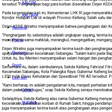
KALTIM
tersebut. Penghargaan bagi para korban diserahkan Dirjen KSD
Pada kesempatan kali ini, Kementerian LHK RI juga menyerahk
KALTARA
Koridor Hidupan Liar di wilayah Provinsi Kalteng. Salah satu d
Dirjen KSDE Wiratno menyampaikan bahwa penghargaan dari Kem
Nasional
“Penghargaan itu sebetulnya adalah ungkapan sayang, terima ka
mencintai sesama mahkluk, merangkul, mengingatkan, mengang
Politik
Dirjen Wiratno juga menyampaikan terima kasih dan penghargaan
Ekonomi
upaya penanganan kecelakaan Sebangau. “Salam kami pada Bapak G
Untuk itu, Ibu Menteri menyampaikan salam hangat dan pengharga
Sport
Sementara itu, dalam sambutannya, Sekda Kalteng Fahrizal Fit
Kecamatan Sabangau, Kota Palangka Raya. Gubernur Kalteng be
L300 milik Dinas Kehutanan dan Speedboat TNI AD tersebut. P
Lain-lain
“Kami berharap ini adalah pengalaman kita, menjadi perhatian k
dalam pelaksana tugas,” ucap Sekda Kalteng seraya mendoakan
OPINI
Selanjutnya, Sekda Kalteng atas nama Gubernur Kalteng menya
BUDAYA
kecelakaan, perawatan korban di Rumah Sakit, hingga pendamp
juga menyampaikan terima kasih atas penghargaan atas pengelo