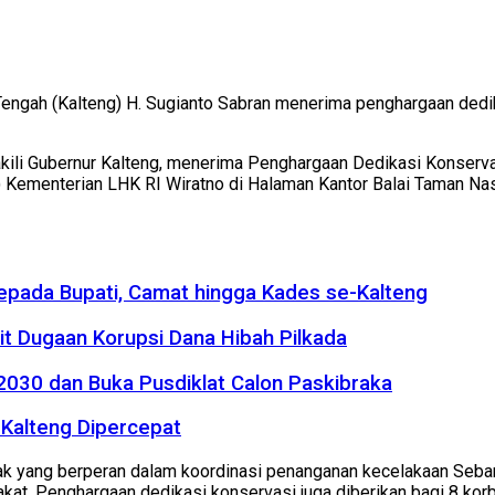
engah (Kalteng) H. Sugianto Sabran menerima penghargaan dedi
ewakili Gubernur Kalteng, menerima Penghargaan Dedikasi Konser
Kementerian LHK RI Wiratno di Halaman Kantor Balai Taman Nas
kepada Bupati, Camat hingga Kades se-Kalteng
it Dugaan Korupsi Dana Hibah Pilkada
2030 dan Buka Pusdiklat Calon Paskibraka
Kalteng Dipercepat
hak yang berperan dalam koordinasi penanganan kecelakaan Seba
. Penghargaan dedikasi konservasi juga diberikan bagi 8 korba