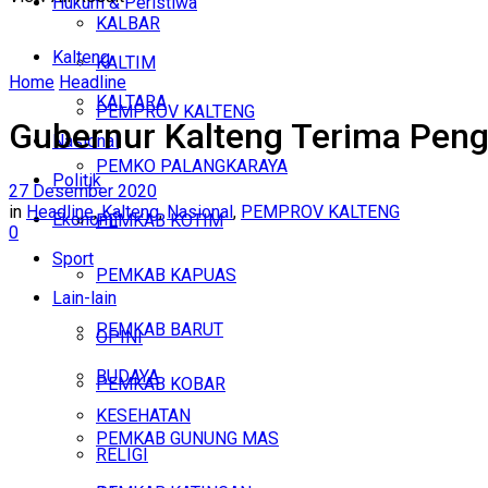
Hukum & Peristiwa
KALBAR
Kalteng
KALTIM
Home
Headline
KALTARA
PEMPROV KALTENG
Gubernur Kalteng Terima Peng
Nasional
PEMKO PALANGKARAYA
Politik
27 Desember 2020
in
Headline
,
Kalteng
,
Nasional
,
PEMPROV KALTENG
Ekonomi
PEMKAB KOTIM
0
Sport
PEMKAB KAPUAS
Lain-lain
PEMKAB BARUT
OPINI
BUDAYA
PEMKAB KOBAR
KESEHATAN
PEMKAB GUNUNG MAS
RELIGI