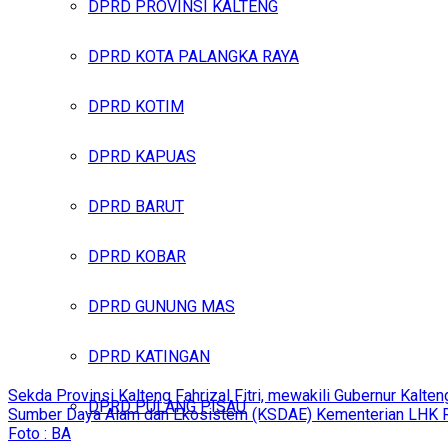
DPRD PROVINSI KALTENG
DPRD KOTA PALANGKA RAYA
DPRD KOTIM
DPRD KAPUAS
DPRD BARUT
DPRD KOBAR
DPRD GUNUNG MAS
DPRD KATINGAN
Sekda Provinsi Kalteng Fahrizal Fitri, mewakili Gubernur Kal
DPRD PULANG PISAU
Sumber Daya Alam dan Ekosistem (KSDAE) Kementerian LHK RI 
Foto : BA