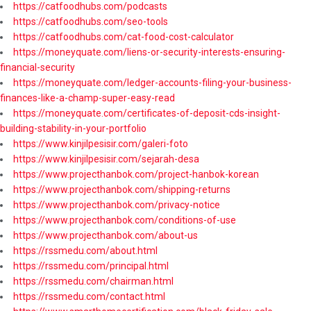
https://catfoodhubs.com/podcasts
https://catfoodhubs.com/seo-tools
https://catfoodhubs.com/cat-food-cost-calculator
https://moneyquate.com/liens-or-security-interests-ensuring-
financial-security
https://moneyquate.com/ledger-accounts-filing-your-business-
finances-like-a-champ-super-easy-read
https://moneyquate.com/certificates-of-deposit-cds-insight-
building-stability-in-your-portfolio
https://www.kinjilpesisir.com/galeri-foto
https://www.kinjilpesisir.com/sejarah-desa
https://www.projecthanbok.com/project-hanbok-korean
https://www.projecthanbok.com/shipping-returns
https://www.projecthanbok.com/privacy-notice
https://www.projecthanbok.com/conditions-of-use
https://www.projecthanbok.com/about-us
https://rssmedu.com/about.html
https://rssmedu.com/principal.html
https://rssmedu.com/chairman.html
https://rssmedu.com/contact.html