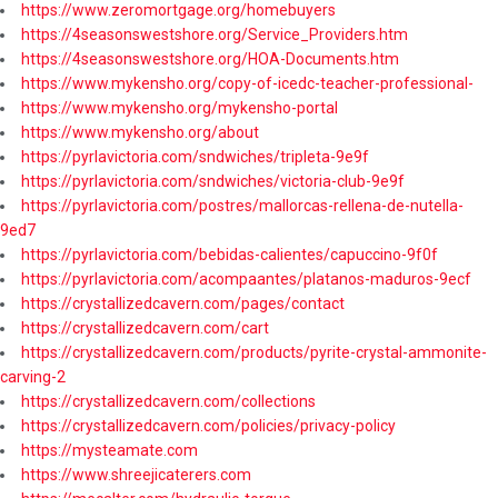
https://www.zeromortgage.org/homebuyers
https://4seasonswestshore.org/Service_Providers.htm
https://4seasonswestshore.org/HOA-Documents.htm
https://www.mykensho.org/copy-of-icedc-teacher-professional-
https://www.mykensho.org/mykensho-portal
https://www.mykensho.org/about
https://pyrlavictoria.com/sndwiches/tripleta-9e9f
https://pyrlavictoria.com/sndwiches/victoria-club-9e9f
https://pyrlavictoria.com/postres/mallorcas-rellena-de-nutella-
9ed7
https://pyrlavictoria.com/bebidas-calientes/capuccino-9f0f
https://pyrlavictoria.com/acompaantes/platanos-maduros-9ecf
https://crystallizedcavern.com/pages/contact
https://crystallizedcavern.com/cart
https://crystallizedcavern.com/products/pyrite-crystal-ammonite-
carving-2
https://crystallizedcavern.com/collections
https://crystallizedcavern.com/policies/privacy-policy
https://mysteamate.com
https://www.shreejicaterers.com