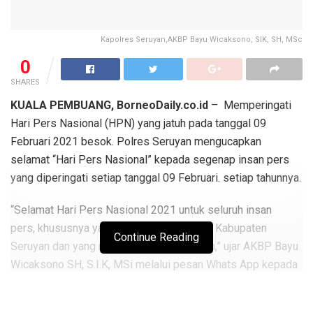
Kapolres Seruyan,AKBP Bayu Wicaksono, SIK, SH, MSc
0
SHARES
KUALA PEMBUANG, BorneoDaily.co.id
– Memperingati
Hari Pers Nasional (HPN) yang jatuh pada tanggal 09
Februari 2021 besok. Polres Seruyan mengucapkan
selamat “Hari Pers Nasional” kepada segenap insan pers
yang diperingati setiap tanggal 09 Februari. setiap tahunnya.
“Selamat Hari Pers Nasional 2021 untuk seluruh insan
pers, khususnya yang bertugas di wilayah Kabupaten
Continue Reading
Seruyan dan yang meliput di zona Seruyan,” ujar AKBP Bayu
Wicaksono SH, S.I.K, MSi melalui pesan Whats App kepada
Media yang berada di Kab. Seruyan Senin (08/02/2021).