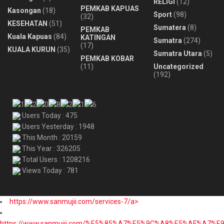
RELIGI
(12)
PEMKAB KAPUAS
Kasongan
(18)
Sport
(98)
(32)
KESEHATAN
(51)
Sumatera
(8)
PEMKAB
Kuala Kapuas
(84)
KATINGAN
Sumatra
(274)
(17)
KUALA KURUN
(35)
Sumatra Utara
(5)
PEMKAB KOBAR
(11)
Uncategorized
(192)
Users Today : 475
Users Yesterday : 1948
This Month : 20159
This Year : 326205
Total Users : 1208216
Views Today : 781
https://www.sanmujii.com/services-7/a>
https://www.sanmujii.com/%E5%85%A7%E5%9C%A8%E5%AF%A7%