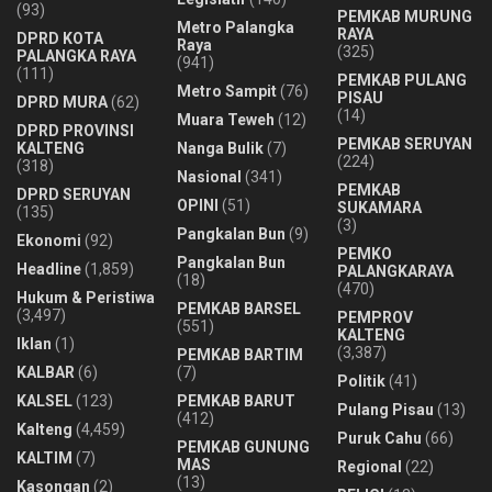
(93)
PEMKAB MURUNG
Metro Palangka
RAYA
DPRD KOTA
Raya
(325)
PALANGKA RAYA
(941)
(111)
PEMKAB PULANG
Metro Sampit
(76)
PISAU
DPRD MURA
(62)
(14)
Muara Teweh
(12)
DPRD PROVINSI
PEMKAB SERUYAN
KALTENG
Nanga Bulik
(7)
(224)
(318)
Nasional
(341)
PEMKAB
DPRD SERUYAN
OPINI
(51)
SUKAMARA
(135)
(3)
Pangkalan Bun
(9)
Ekonomi
(92)
PEMKO
Pangkalan Bun
Headline
(1,859)
PALANGKARAYA
(18)
(470)
Hukum & Peristiwa
PEMKAB BARSEL
(3,497)
PEMPROV
(551)
KALTENG
Iklan
(1)
(3,387)
PEMKAB BARTIM
KALBAR
(6)
(7)
Politik
(41)
KALSEL
(123)
PEMKAB BARUT
Pulang Pisau
(13)
(412)
Kalteng
(4,459)
Puruk Cahu
(66)
PEMKAB GUNUNG
KALTIM
(7)
MAS
Regional
(22)
(13)
Kasongan
(2)