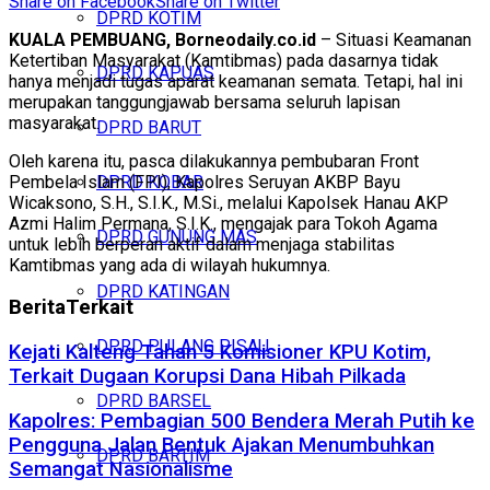
Share on Facebook
Share on Twitter
DPRD KOTIM
KUALA PEMBUANG, Borneodaily.co.id
– Situasi Keamanan
Ketertiban Masyarakat (Kamtibmas) pada dasarnya tidak
DPRD KAPUAS
hanya menjadi tugas aparat keamanan semata. Tetapi, hal ini
merupakan tanggungjawab bersama seluruh lapisan
masyarakat.
DPRD BARUT
Oleh karena itu, pasca dilakukannya pembubaran Front
Pembela Islam (FPI), Kapolres Seruyan AKBP Bayu
DPRD KOBAR
Wicaksono, S.H., S.I.K., M.Si., melalui Kapolsek Hanau AKP
Azmi Halim Permana, S.I.K., mengajak para Tokoh Agama
DPRD GUNUNG MAS
untuk lebih berperan aktif dalam menjaga stabilitas
Kamtibmas yang ada di wilayah hukumnya.
DPRD KATINGAN
Berita
Terkait
DPRD PULANG PISAU
Kejati Kalteng Tahan 5 Komisioner KPU Kotim,
Terkait Dugaan Korupsi Dana Hibah Pilkada
DPRD BARSEL
Kapolres: Pembagian 500 Bendera Merah Putih ke
Pengguna Jalan Bentuk Ajakan Menumbuhkan
DPRD BARTIM
Semangat Nasionalisme