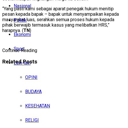
Nasional
“Yang pasti kami sebagai aparat penegak hukum menitip
pesan kepada bapak – bapak untuk menyampaikan kepada
masyarakat luas, serahkan semua proses hukum kepada
Politik
pihak berwajib termasuk kasus yang melibatkan HRS,”
harapnya. (
TN
)
Ekonomi
Sport
Continue Reading
Related
Posts
Lain-lain
OPINI
BUDAYA
KESEHATAN
RELIGI