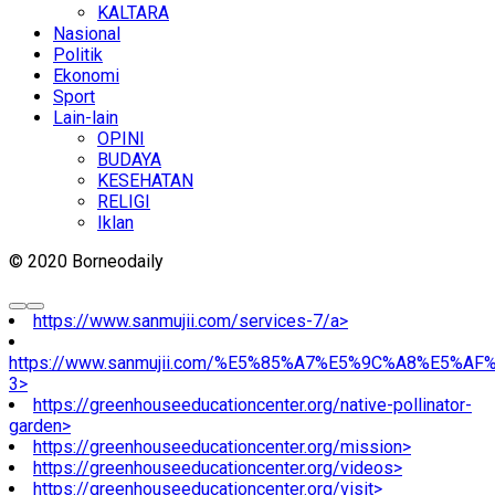
KALTARA
Nasional
Politik
Ekonomi
Sport
Lain-lain
OPINI
BUDAYA
KESEHATAN
RELIGI
Iklan
© 2020 Borneodaily
https://www.sanmujii.com/services-7/a>
https://www.sanmujii.com/%E5%85%A7%E5%9C%A8%E5%A
3>
https://greenhouseeducationcenter.org/native-pollinator-
garden>
https://greenhouseeducationcenter.org/mission>
https://greenhouseeducationcenter.org/videos>
https://greenhouseeducationcenter.org/visit>