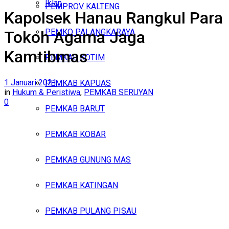
Iklan
PEMPROV KALTENG
Kapolsek Hanau Rangkul Para
Minggu, Agustus 9, 2026
PEMKO PALANGKARAYA
Tokoh Agama Jaga
Kamtibmas
PEMKAB KOTIM
1 Januari 2021
PEMKAB KAPUAS
in
Hukum & Peristiwa
,
PEMKAB SERUYAN
0
PEMKAB BARUT
PEMKAB KOBAR
PEMKAB GUNUNG MAS
PEMKAB KATINGAN
PEMKAB PULANG PISAU