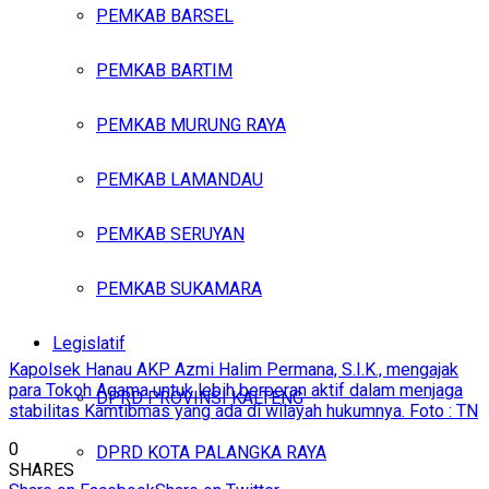
PEMKAB BARSEL
PEMKAB BARTIM
PEMKAB MURUNG RAYA
PEMKAB LAMANDAU
PEMKAB SERUYAN
PEMKAB SUKAMARA
Legislatif
Kapolsek Hanau AKP Azmi Halim Permana, S.I.K., mengajak
para Tokoh Agama untuk lebih berperan aktif dalam menjaga
DPRD PROVINSI KALTENG
stabilitas Kamtibmas yang ada di wilayah hukumnya. Foto : TN
0
DPRD KOTA PALANGKA RAYA
SHARES