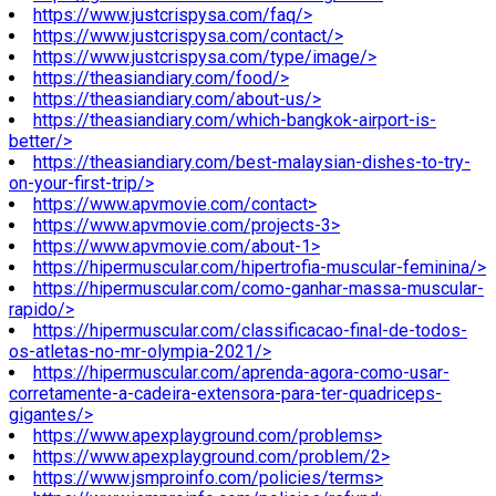
https://www.justcrispysa.com/faq/>
https://www.justcrispysa.com/contact/>
https://www.justcrispysa.com/type/image/>
https://theasiandiary.com/food/>
https://theasiandiary.com/about-us/>
https://theasiandiary.com/which-bangkok-airport-is-
better/>
https://theasiandiary.com/best-malaysian-dishes-to-try-
on-your-first-trip/>
https://www.apvmovie.com/contact>
https://www.apvmovie.com/projects-3>
https://www.apvmovie.com/about-1>
https://hipermuscular.com/hipertrofia-muscular-feminina/>
https://hipermuscular.com/como-ganhar-massa-muscular-
rapido/>
https://hipermuscular.com/classificacao-final-de-todos-
os-atletas-no-mr-olympia-2021/>
https://hipermuscular.com/aprenda-agora-como-usar-
corretamente-a-cadeira-extensora-para-ter-quadriceps-
gigantes/>
https://www.apexplayground.com/problems>
https://www.apexplayground.com/problem/2>
https://www.jsmproinfo.com/policies/terms>