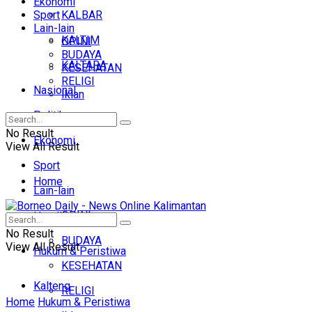
Ekonomi
Sport
KALBAR
Lain-lain
KALTIM
OPINI
BUDAYA
KALTARA
KESEHATAN
RELIGI
Nasional
Iklan
Politik
No Result
Ekonomi
View All Result
Sport
Home
Lain-lain
OPINI
Headline
No Result
BUDAYA
View All Result
Hukum & Peristiwa
KESEHATAN
Kalteng
RELIGI
Home
Hukum & Peristiwa