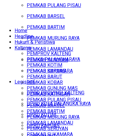
PEMKAB PULANG PISAU
PEMKAB BARSEL
PEMKAB BARTIM
Home
Headline
PEMKAB MURUNG RAYA
Hukum & Peristiwa
Kalteng
PEMKAB LAMANDAU
PEMPROV KALTENG
PEMKO PALANGKARAYA
PEMKAB SERUYAN
PEMKAB KOTIM
PEMKAB SUKAMARA
PEMKAB KAPUAS
PEMKAB BARUT
Legislatif
PEMKAB KOBAR
PEMKAB GUNUNG MAS
DPRD PROVINSI KALTENG
PEMKAB KATINGAN
PEMKAB PULANG PISAU
DPRD KOTA PALANGKA RAYA
PEMKAB BARSEL
PEMKAB BARTIM
DPRD KOTIM
PEMKAB MURUNG RAYA
PEMKAB LAMANDAU
DPRD KAPUAS
PEMKAB SERUYAN
PEMKAB SUKAMARA