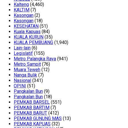
Kalteng
(4,460)
KALTIM
(7)
Kasongan
(2)
Kasongan
(18)
KESEHATAN
(51)
Kuala Kapuas
(84)
KUALA KURUN
(35)
KUALA PEMBUANG
(1,940)
Lain-lain
(6)
Legislatif
(155)
Metro Palangka Raya
(941)
Metro Sampit
(76)
Muara Teweh
(12)
Nanga Bulik
(7)
Nasional
(341)
OPINI
(51)
Pangkalan Bun
(9)
Pangkalan Bun
(18)
PEMKAB BARSEL
(551)
PEMKAB BARTIM
(7)
PEMKAB BARUT
(412)
PEMKAB GUNUNG MAS
(13)
PEMKAB KAPUAS
(32)