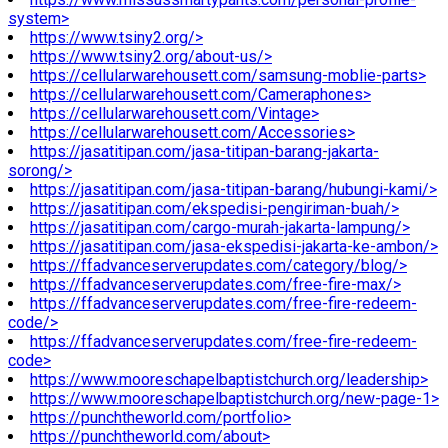
system>
https://www.tsiny2.org/>
https://www.tsiny2.org/about-us/>
https://cellularwarehousett.com/samsung-moblie-parts>
https://cellularwarehousett.com/Cameraphones>
https://cellularwarehousett.com/Vintage>
https://cellularwarehousett.com/Accessories>
https://jasatitipan.com/jasa-titipan-barang-jakarta-
sorong/>
https://jasatitipan.com/jasa-titipan-barang/hubungi-kami/>
https://jasatitipan.com/ekspedisi-pengiriman-buah/>
https://jasatitipan.com/cargo-murah-jakarta-lampung/>
https://jasatitipan.com/jasa-ekspedisi-jakarta-ke-ambon/>
https://ffadvanceserverupdates.com/category/blog/>
https://ffadvanceserverupdates.com/free-fire-max/>
https://ffadvanceserverupdates.com/free-fire-redeem-
code/>
https://ffadvanceserverupdates.com/free-fire-redeem-
code>
https://www.mooreschapelbaptistchurch.org/leadership>
https://www.mooreschapelbaptistchurch.org/new-page-1>
https://punchtheworld.com/portfolio>
https://punchtheworld.com/about>