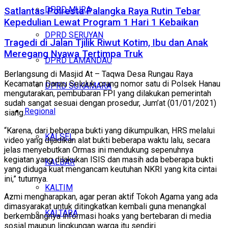
DPRD MURA
Satlantas Polresta Palangka Raya Rutin Tebar
Kepedulian Lewat Program 1 Hari 1 Kebaikan
DPRD SERUYAN
Tragedi di Jalan Tjilik Riwut Kotim, Ibu dan Anak
Meregang Nyawa Tertimpa Truk
DPRD LAMANDAU
Berlangsung di Masjid At – Taqwa Desa Rungau Raya
Kecamatan Danau Seluluk, orang nomor satu di Polsek Hanau
DPRD SUKAMARA
mengutarakan, pembubaran FPI yang dilakukan pemerintah
sudah sangat sesuai dengan prosedur, Jum’at (01/01/2021)
Regional
siang.
“Karena, dari beberapa bukti yang dikumpulkan, HRS melalui
KALSEL
video yang dijadikan alat bukti beberapa waktu lalu, secara
jelas menyebutkan Ormas ini mendukung sepenuhnya
kegiatan yang dilakukan ISIS dan masih ada beberapa bukti
KALBAR
yang diduga kuat mengancam keutuhan NKRI yang kita cintai
ini,” tuturnya.
KALTIM
Azmi mengharapkan, agar peran aktif Tokoh Agama yang ada
dimasyarakat untuk ditingkatkan kembali guna menangkal
KALTARA
berkembangnya informasi hoaks yang bertebaran di media
sosial maupun lingkungan warga itu sendiri.