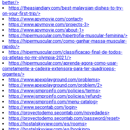
better/>
https://theasiandiary.com/best-malaysian-dishes-to-try-
on-your-first-trip/>
https://www.apvmovie.com/contact>
https://www.apvmovie.com/projects-3>
https://www.apvmovie.com/about-1>
https://hipermuscular.com/hipertrofia-muscular-feminina/>
https://hipermuscular.com/como-ganhar-massa-muscular-
rapido/>
https://hipermuscular.com/classificacao-final-de-todos-
os-atletas-no-mr-olympia-2021/>
https://hipermuscular.com/aprenda-agora-como-usar-
corretamente-a-cadeira-extensora-para-ter-quadriceps-
gigantes/>
https://www.apexplayground.com/problems>
https://www.apexplayground.com/problem/2>
https://www.jsmproinfo.com/policies/terms>
https://www.jsmproinfo.com/policies/refund>
https://www.jsmproinfo.com/menu-catalog>
https://www.secontab.com/login>
https://proyectodemo.secontab.com/novedades>
https://proyectodemo.secontab.com/password/reset>
https://hostalskyview.com/es/rooms>
https://hostalskyview.com/es/booking>