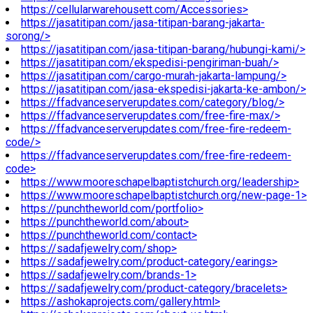
https://cellularwarehousett.com/Accessories>
https://jasatitipan.com/jasa-titipan-barang-jakarta-
sorong/>
https://jasatitipan.com/jasa-titipan-barang/hubungi-kami/>
https://jasatitipan.com/ekspedisi-pengiriman-buah/>
https://jasatitipan.com/cargo-murah-jakarta-lampung/>
https://jasatitipan.com/jasa-ekspedisi-jakarta-ke-ambon/>
https://ffadvanceserverupdates.com/category/blog/>
https://ffadvanceserverupdates.com/free-fire-max/>
https://ffadvanceserverupdates.com/free-fire-redeem-
code/>
https://ffadvanceserverupdates.com/free-fire-redeem-
code>
https://www.mooreschapelbaptistchurch.org/leadership>
https://www.mooreschapelbaptistchurch.org/new-page-1>
https://punchtheworld.com/portfolio>
https://punchtheworld.com/about>
https://punchtheworld.com/contact>
https://sadafjewelry.com/shop>
https://sadafjewelry.com/product-category/earings>
https://sadafjewelry.com/brands-1>
https://sadafjewelry.com/product-category/bracelets>
https://ashokaprojects.com/gallery.html>