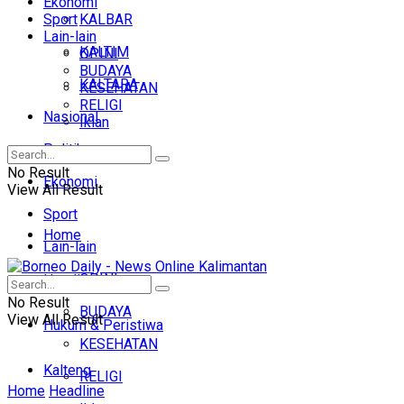
Ekonomi
Sport
KALBAR
Lain-lain
KALTIM
OPINI
BUDAYA
KALTARA
KESEHATAN
RELIGI
Nasional
Iklan
Politik
No Result
Ekonomi
View All Result
Sport
Home
Lain-lain
OPINI
Headline
No Result
BUDAYA
View All Result
Hukum & Peristiwa
KESEHATAN
Kalteng
RELIGI
Home
Headline