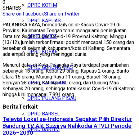
0
DPRD KOTIM
SHARES
Share on Facebook
Share on Twitter
DPRD KAPUAS
PALANGKA RAYA, borneodaily.co.id-Kasus Covid-19 di
Provinsi Kalimantan Tengah terus mengalami peningkatan.
DPRD BARUT
Data tim Gugus Tugas Covid-19 Provinsi Kalteng, Minggu
(13/12), jumlah terkonfirmasi positif mencapai 150 orang dan
tersebar di sejumlah kabupaten/kota di Kalteng. Sementara
DPRD KOBAR
ada empat orang yang meninggal dunia.
Menurut data, di Kota Palangka Raya terdapat penambahan
DPRD GUNUNG MAS
sebanyak 16 orang, Kobar 29 orang, Kapuas 2 orang, Barito
Utara 16 orang, Murung Raya 11 orang, Barsel 18 orang,
Seruyan 28 orang, Katingan 10 orang, dan Gunung Mas
DPRD KATINGAN
sebanyak 20 orang, sehingga total kasus Covid-19 di Kalteng
hingga kini mencapai 7.891 orang.
DPRD PULANG PISAU
Berita
Terkait
DPRD BARSEL
Televisi Lokal se-Indonesia Sepakat Pilih Direktur
Bandung TV Alit Suwirya Nahkodai ATVLI Periode
DPRD BARTIM
2026–2030