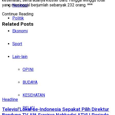
kesehatan, serta adanya kluster baru. Hingga Minggu total
yang meninggal berjumlah sebanyak 232 orang. ***
Nasional
Continue Reading
Politik
Related
Posts
Ekonomi
Sport
Lain-lain
OPINI
BUDAYA
KESEHATAN
Headline
RELIGI
Televisi Lokal se-Indonesia Sepakat Pilih Direktur