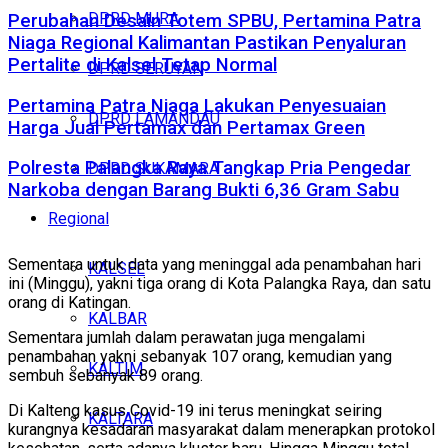
DPRD MURA
Perubahan Desain Totem SPBU, Pertamina Patra
Niaga Regional Kalimantan Pastikan Penyaluran
Pertalite di Kalsel Tetap Normal
DPRD SERUYAN
Pertamina Patra Niaga Lakukan Penyesuaian
DPRD LAMANDAU
Harga Jual Pertamax dan Pertamax Green
Polresta Palangka Raya Tangkap Pria Pengedar
DPRD SUKAMARA
Narkoba dengan Barang Bukti 6,36 Gram Sabu
Regional
Sementara untuk data yang meninggal ada penambahan hari
KALSEL
ini (Minggu), yakni tiga orang di Kota Palangka Raya, dan satu
orang di Katingan.
KALBAR
Sementara jumlah dalam perawatan juga mengalami
penambahan yakni sebanyak 107 orang, kemudian yang
KALTIM
sembuh sebanyak 89 orang.
Di Kalteng kasus Covid-19 ini terus meningkat seiring
KALTARA
kurangnya kesadaran masyarakat dalam menerapkan protokol