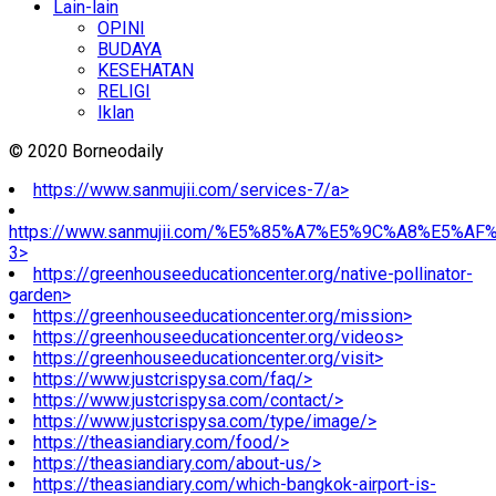
Lain-lain
OPINI
BUDAYA
KESEHATAN
RELIGI
Iklan
© 2020 Borneodaily
https://www.sanmujii.com/services-7/a>
https://www.sanmujii.com/%E5%85%A7%E5%9C%A8%E5%A
3>
https://greenhouseeducationcenter.org/native-pollinator-
garden>
https://greenhouseeducationcenter.org/mission>
https://greenhouseeducationcenter.org/videos>
https://greenhouseeducationcenter.org/visit>
https://www.justcrispysa.com/faq/>
https://www.justcrispysa.com/contact/>
https://www.justcrispysa.com/type/image/>
https://theasiandiary.com/food/>
https://theasiandiary.com/about-us/>
https://theasiandiary.com/which-bangkok-airport-is-