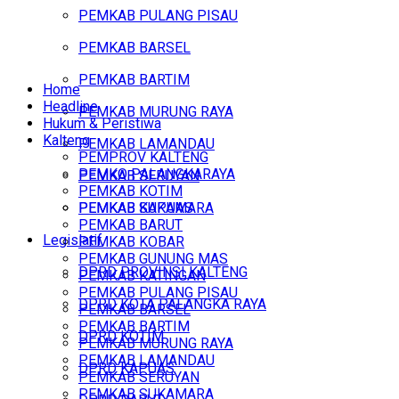
PEMKAB PULANG PISAU
PEMKAB BARSEL
PEMKAB BARTIM
Home
Headline
PEMKAB MURUNG RAYA
Hukum & Peristiwa
Kalteng
PEMKAB LAMANDAU
PEMPROV KALTENG
PEMKO PALANGKARAYA
PEMKAB SERUYAN
PEMKAB KOTIM
PEMKAB SUKAMARA
PEMKAB KAPUAS
PEMKAB BARUT
Legislatif
PEMKAB KOBAR
PEMKAB GUNUNG MAS
DPRD PROVINSI KALTENG
PEMKAB KATINGAN
PEMKAB PULANG PISAU
DPRD KOTA PALANGKA RAYA
PEMKAB BARSEL
PEMKAB BARTIM
DPRD KOTIM
PEMKAB MURUNG RAYA
PEMKAB LAMANDAU
DPRD KAPUAS
PEMKAB SERUYAN
PEMKAB SUKAMARA