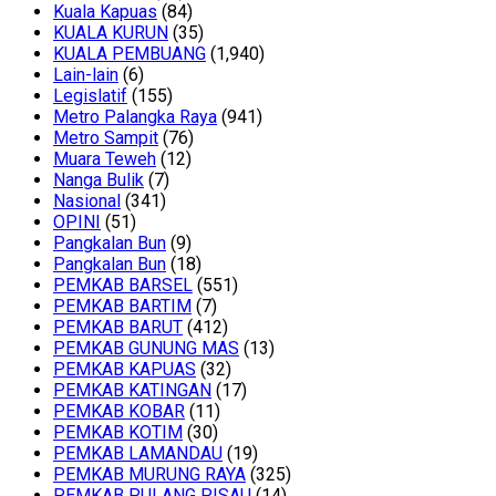
Kuala Kapuas
(84)
KUALA KURUN
(35)
KUALA PEMBUANG
(1,940)
Lain-lain
(6)
Legislatif
(155)
Metro Palangka Raya
(941)
Metro Sampit
(76)
Muara Teweh
(12)
Nanga Bulik
(7)
Nasional
(341)
OPINI
(51)
Pangkalan Bun
(9)
Pangkalan Bun
(18)
PEMKAB BARSEL
(551)
PEMKAB BARTIM
(7)
PEMKAB BARUT
(412)
PEMKAB GUNUNG MAS
(13)
PEMKAB KAPUAS
(32)
PEMKAB KATINGAN
(17)
PEMKAB KOBAR
(11)
PEMKAB KOTIM
(30)
PEMKAB LAMANDAU
(19)
PEMKAB MURUNG RAYA
(325)
PEMKAB PULANG PISAU
(14)