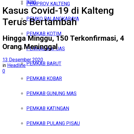
Iklan
PEMPROV KALTENG
Kasus Covid-19 di Kalteng
Sabtu, Agustus 8, 2026
PEMKO PALANGKARAYA
Terus Bertambah
PEMKAB KOTIM
Hingga Minggu, 150 Terkonfirmasi, 4
Orang Meninggal
PEMKAB KAPUAS
13 Desember 2020
PEMKAB BARUT
in
Headline
0
PEMKAB KOBAR
PEMKAB GUNUNG MAS
PEMKAB KATINGAN
PEMKAB PULANG PISAU