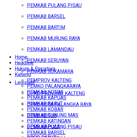
PEMKAB PULANG PISAU
PEMKAB BARSEL
PEMKAB BARTIM
PEMKAB MURUNG RAYA
PEMKAB LAMANDAU
Home
PEMKAB SERUYAN
Headline
Hukum & Peristiwa
PEMKAB SUKAMARA
Kalteng
PEMPROV KALTENG
Legislatif
PEMKO PALANGKARAYA
PEMKAB KOTIM
DPRD PROVINSI KALTENG
PEMKAB KAPUAS
PEMKAB BARUT
DPRD KOTA PALANGKA RAYA
PEMKAB KOBAR
PEMKAB GUNUNG MAS
DPRD KOTIM
PEMKAB KATINGAN
DPRD KAPUAS
PEMKAB PULANG PISAU
PEMKAB BARSEL