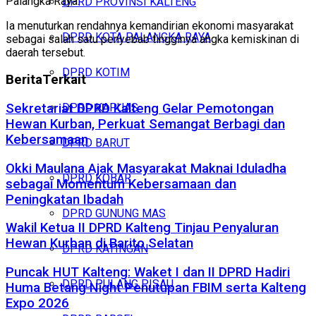
Palangka Raya.
DPRD PROVINSI KALTENG
Ia menuturkan rendahnya kemandirian ekonomi masyarakat
DPRD KOTA PALANGKA RAYA
sebagai salah satu penyebab tingginya angka kemiskinan di
daerah tersebut.
DPRD KOTIM
Berita
Terkait
DPRD KAPUAS
Sekretariat DPRD Kalteng Gelar Pemotongan
Hewan Kurban, Perkuat Semangat Berbagi dan
Kebersamaan
DPRD BARUT
Okki Maulana Ajak Masyarakat Maknai Iduladha
DPRD KOBAR
sebagai Momentum Kebersamaan dan
Peningkatan Ibadah
DPRD GUNUNG MAS
Wakil Ketua II DPRD Kalteng Tinjau Penyaluran
Hewan Kurban di Barito Selatan
DPRD KATINGAN
Puncak HUT Kalteng: Waket I dan II DPRD Hadiri
DPRD PULANG PISAU
Huma Betang Night Penutupan FBIM serta Kalteng
Expo 2026