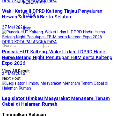
DPRD KOTA PALANGKA RAYA
KESEHATAN
Wakil Ketua II DPRD Kalteng Tinjau Penyaluran
RELIGI
Hewan Kurban di Barito Selatan
27 Mei 2026
Iklan
DPRD KOTA PALANGKA RAYA
Puncak HUT Kalteng: Waket I dan II DPRD Hadiri
Huma Betang Night Penutupan FBIM serta Kalteng
No Result
Expo 2026
View All Result
24 Mei 2026
Next Post
Legislator Himbau Masyarakat Menanam Tanam
Cabai di Halaman Rumah
Tinggalkan Balasan