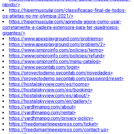
rapido/>
https://hipermuscular.com/classificacao-final-de-todos-
os-atletas-no-mr-olympia-2021/>
https://hipermuscular.com/aprenda-agora-como-usar-
corretamente-a-cadeira-extensora-para-ter-quadriceps-
gigantes/>
https://www.apexplayground.com/problems>
https://www.apexplayground.com/problem/2>
https://www.jsmproinfo.com/policies/terms>
https://www.jsmproinfo.com/policies/refund>
https://www.jsmproinfo.com/menu-catalog>
https://www.secontab.com/login>
https://proyectodemo.secontab.com/novedades>
https://proyectodemo.secontab.com/password/reset>
https://hostalskyview.com/es/rooms>
https://hostalskyview.com/es/booking>
https://hostalskyview.com/es/about/>
https://hostalskyview.com/en/gallery/>
https://vardhmanpg.com/about>
https://vardhmanpg.com/rental>
https://vardhmanpg.com/privacy-policy>
https://freedomairlineexpress.com/ticket>
https://freedomairlineexpress.com/contact-us>