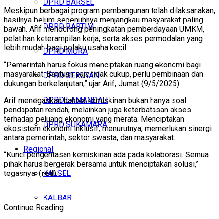
DPRD BARSEL
Meskipun berbagai program pembangunan telah dilaksanakan,
hasilnya belum sepenuhnya menjangkau masyarakat paling
DPRD BARTIM
bawah. Arif mendorong peningkatan pemberdayaan UMKM,
pelatihan keterampilan kerja, serta akses permodalan yang
lebih mudah bagi pelaku usaha kecil.
DPRD MURA
“Pemerintah harus fokus menciptakan ruang ekonomi bagi
masyarakat. Bantuan saja tidak cukup, perlu pembinaan dan
DPRD SERUYAN
dukungan berkelanjutan,” ujar Arif, Jumat (9/5/2025).
DPRD LAMANDAU
Arif menegaskan bahwa kemiskinan bukan hanya soal
pendapatan rendah, melainkan juga keterbatasan akses
terhadap peluang ekonomi yang merata. Menciptakan
DPRD SUKAMARA
ekosistem ekonomi inklusif, menurutnya, memerlukan sinergi
antara pemerintah, sektor swasta, dan masyarakat.
Regional
“Kunci pengentasan kemiskinan ada pada kolaborasi. Semua
pihak harus bergerak bersama untuk menciptakan solusi,”
tegasnya. (
red
)
KALSEL
KALBAR
Continue Reading