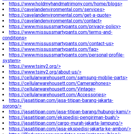
https://www.holdmyhandmatrimony.com/home/blogs>
https://cavelandenvironmental.com/services>
https://cavelandenvironmental.com/get-a-quote>
https://cavelandenvironmental.com/contact>
https://www.missussmartypants.com/privacy-policy>
https://www.missussmartypants.com/terms-and-
conditions>
https://www.missussmartypants.com/contact-us>
https://www.missussmartypants.com/faq>
https://www.missussmartypants.com/personal-profile-
system>
https://www.tsiny2.org/>
https://www.tsiny2.org/about-us/>
https://cellularwarehousett.com/samsung-moblie-parts>
https://cellularwarehousett.com/Cameraphones>
https://cellularwarehousett.com/Vintage>
https://cellularwarehousett.com/Accessories>
https://jasatitipan.com/jasa-titipan-barang-jakarta-
sorong/>
https://jasatitipan.com/jasa-titipan-barang/hubungi-kami/>
https://jasatitipan.com/ekspedisi-pengiriman-buah/>
https://jasatitipan.com/cargo-murah-jakarta-lampung/>
https://jasatitipan.com/jasa-ekspedisi-jakarta-ke-ambon/>