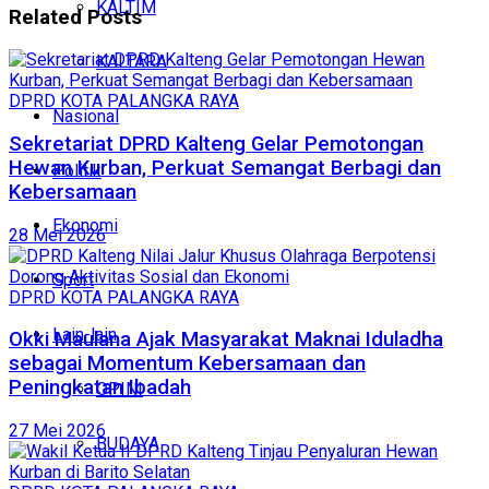
KALTIM
Related
Posts
KALTARA
DPRD KOTA PALANGKA RAYA
Nasional
Sekretariat DPRD Kalteng Gelar Pemotongan
Hewan Kurban, Perkuat Semangat Berbagi dan
Politik
Kebersamaan
Ekonomi
28 Mei 2026
Sport
DPRD KOTA PALANGKA RAYA
Lain-lain
Okki Maulana Ajak Masyarakat Maknai Iduladha
sebagai Momentum Kebersamaan dan
Peningkatan Ibadah
OPINI
27 Mei 2026
BUDAYA