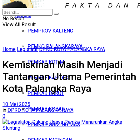
Iklan
Kalteng
Minggu, Agustus 9, 2026
No Result
View All Result
PEMPROV KALTENG
PEMKO PALANGKARAYA
Home
Legislatif
DPRD KOTA PALANGKA RAYA
Kemiskinan Masih Menjadi
PEMKAB KOTIM
Tantangan Utama Pemerintah
PEMKAB KAPUAS
Kota Palangka Raya
PEMKAB BARUT
10 Mei 2025
PEMKAB KOBAR
in
DPRD KOTA PALANGKA RAYA
0
PEMKAB GUNUNG MAS