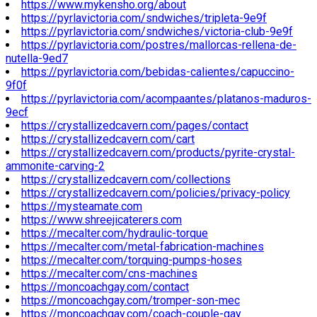
https://www.mykensho.org/about
https://pyrlavictoria.com/sndwiches/tripleta-9e9f
https://pyrlavictoria.com/sndwiches/victoria-club-9e9f
https://pyrlavictoria.com/postres/mallorcas-rellena-de-
nutella-9ed7
https://pyrlavictoria.com/bebidas-calientes/capuccino-
9f0f
https://pyrlavictoria.com/acompaantes/platanos-maduros-
9ecf
https://crystallizedcavern.com/pages/contact
https://crystallizedcavern.com/cart
https://crystallizedcavern.com/products/pyrite-crystal-
ammonite-carving-2
https://crystallizedcavern.com/collections
https://crystallizedcavern.com/policies/privacy-policy
https://mysteamate.com
https://www.shreejicaterers.com
https://mecalter.com/hydraulic-torque
https://mecalter.com/metal-fabrication-machines
https://mecalter.com/torquing-pumps-hoses
https://mecalter.com/cns-machines
https://moncoachgay.com/contact
https://moncoachgay.com/tromper-son-mec
https://moncoachgay.com/coach-couple-gay