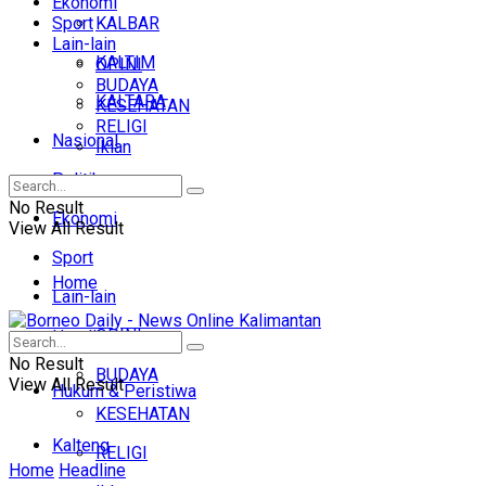
Ekonomi
Sport
KALBAR
Lain-lain
KALTIM
OPINI
BUDAYA
KALTARA
KESEHATAN
RELIGI
Nasional
Iklan
Politik
No Result
Ekonomi
View All Result
Sport
Home
Lain-lain
OPINI
Headline
No Result
BUDAYA
View All Result
Hukum & Peristiwa
KESEHATAN
Kalteng
RELIGI
Home
Headline