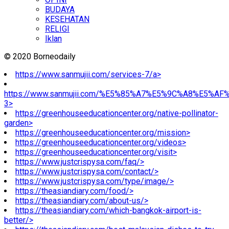
BUDAYA
KESEHATAN
RELIGI
Iklan
© 2020 Borneodaily
https://www.sanmujii.com/services-7/a>
https://www.sanmujii.com/%E5%85%A7%E5%9C%A8%E5%A
3>
https://greenhouseeducationcenter.org/native-pollinator-
garden>
https://greenhouseeducationcenter.org/mission>
https://greenhouseeducationcenter.org/videos>
https://greenhouseeducationcenter.org/visit>
https://www.justcrispysa.com/faq/>
https://www.justcrispysa.com/contact/>
https://www.justcrispysa.com/type/image/>
https://theasiandiary.com/food/>
https://theasiandiary.com/about-us/>
https://theasiandiary.com/which-bangkok-airport-is-
better/>