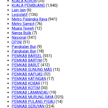
KUALA KURUN
(35)
KUALA PEMBUANG
(1,940)
Lain-lain
(6)
Legislatif
(136)
Metro Palangka Raya
(941)
Metro Sampit
(76)
Muara Teweh
(12)
Nanga Bulik
(7)
Nasional
(341)
OPINI
(51)
Pangkalan Bun
(9)
Pangkalan Bun
(18)
PEMKAB BARSEL
(551)
PEMKAB BARTIM
(7)
PEMKAB BARUT
(412)
PEMKAB GUNUNG MAS
(13)
PEMKAB KAPUAS
(32)
PEMKAB KATINGAN
(17)
PEMKAB KOBAR
(11)
PEMKAB KOTIM
(30)
PEMKAB LAMANDAU
(19)
PEMKAB MURUNG RAYA
(325)
PEMKAB PULANG PISAU
(14)
PEMKAB SERUYAN
(224)