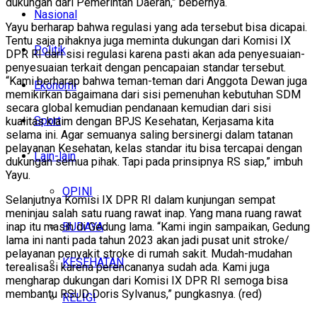
dukungan dari Pemerintah Daerah,” bebernya.
Nasional
Yayu berharap bahwa regulasi yang ada tersebut bisa dicapai.
Tentu saja pihaknya juga meminta dukungan dari Komisi IX
Politik
DPR RI dari sisi regulasi karena pasti akan ada penyesuaian-
penyesuaian terkait dengan pencapaian standar tersebut.
“Kami berharap bahwa teman-teman dari Anggota Dewan juga
Ekonomi
memikirkan bagaimana dari sisi pemenuhan kebutuhan SDM
secara global kemudian pendanaan kemudian dari sisi
Sport
kualitas klaim dengan BPJS Kesehatan, Kerjasama kita
selama ini. Agar semuanya saling bersinergi dalam tatanan
pelayanan Kesehatan, kelas standar itu bisa tercapai dengan
Lain-lain
dukungan semua pihak. Tapi pada prinsipnya RS siap,” imbuh
Yayu.
OPINI
Selanjutnya Komisi IX DPR RI dalam kunjungan sempat
meninjau salah satu ruang rawat inap. Yang mana ruang rawat
BUDAYA
inap itu masih di Gedung lama. “Kami ingin sampaikan, Gedung
lama ini nanti pada tahun 2023 akan jadi pusat unit stroke/
pelayanan penyakit stroke di rumah sakit. Mudah-mudahan
KESEHATAN
terealisasi karena perencananya sudah ada. Kami juga
mengharap dukungan dari Komisi IX DPR RI semoga bisa
membantu RSUD Doris Sylvanus,” pungkasnya. (red)
RELIGI