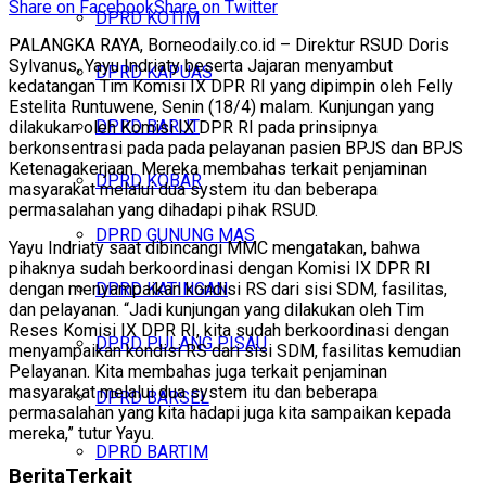
Share on Facebook
Share on Twitter
DPRD KOTIM
PALANGKA RAYA, Borneodaily.co.id – Direktur RSUD Doris
Sylvanus, Yayu Indriaty beserta Jajaran menyambut
DPRD KAPUAS
kedatangan Tim Komisi IX DPR RI yang dipimpin oleh Felly
Estelita Runtuwene, Senin (18/4) malam. Kunjungan yang
DPRD BARUT
dilakukan oleh Komisi IX DPR RI pada prinsipnya
berkonsentrasi pada pada pelayanan pasien BPJS dan BPJS
Ketenagakerjaan. Mereka membahas terkait penjaminan
DPRD KOBAR
masyarakat melalui dua system itu dan beberapa
permasalahan yang dihadapi pihak RSUD.
DPRD GUNUNG MAS
Yayu Indriaty saat dibincangi MMC mengatakan, bahwa
pihaknya sudah berkoordinasi dengan Komisi IX DPR RI
dengan menyampaikan kondisi RS dari sisi SDM, fasilitas,
DPRD KATINGAN
dan pelayanan. “Jadi kunjungan yang dilakukan oleh Tim
Reses Komisi IX DPR RI, kita sudah berkoordinasi dengan
DPRD PULANG PISAU
menyampaikan kondisi RS dari sisi SDM, fasilitas kemudian
Pelayanan. Kita membahas juga terkait penjaminan
masyarakat melalui dua system itu dan beberapa
DPRD BARSEL
permasalahan yang kita hadapi juga kita sampaikan kepada
mereka,” tutur Yayu.
DPRD BARTIM
Berita
Terkait