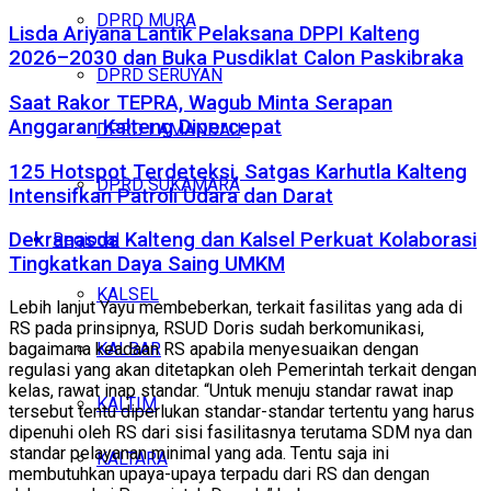
DPRD MURA
Lisda Ariyana Lantik Pelaksana DPPI Kalteng
2026–2030 dan Buka Pusdiklat Calon Paskibraka
DPRD SERUYAN
Saat Rakor TEPRA, Wagub Minta Serapan
Anggaran Kalteng Dipercepat
DPRD LAMANDAU
125 Hotspot Terdeteksi, Satgas Karhutla Kalteng
DPRD SUKAMARA
Intensifkan Patroli Udara dan Darat
Dekranasda Kalteng dan Kalsel Perkuat Kolaborasi
Regional
Tingkatkan Daya Saing UMKM
KALSEL
Lebih lanjut Yayu membeberkan, terkait fasilitas yang ada di
RS pada prinsipnya, RSUD Doris sudah berkomunikasi,
KALBAR
bagaimana keadaan RS apabila menyesuaikan dengan
regulasi yang akan ditetapkan oleh Pemerintah terkait dengan
kelas, rawat inap standar. “Untuk menuju standar rawat inap
KALTIM
tersebut tentu diperlukan standar-standar tertentu yang harus
dipenuhi oleh RS dari sisi fasilitasnya terutama SDM nya dan
standar pelayanan minimal yang ada. Tentu saja ini
KALTARA
membutuhkan upaya-upaya terpadu dari RS dan dengan