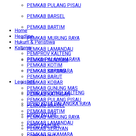
PEMKAB PULANG PISAU
PEMKAB BARSEL
PEMKAB BARTIM
Home
Headline
PEMKAB MURUNG RAYA
Hukum & Peristiwa
Kalteng
PEMKAB LAMANDAU
PEMPROV KALTENG
PEMKO PALANGKARAYA
PEMKAB SERUYAN
PEMKAB KOTIM
PEMKAB SUKAMARA
PEMKAB KAPUAS
PEMKAB BARUT
Legislatif
PEMKAB KOBAR
PEMKAB GUNUNG MAS
DPRD PROVINSI KALTENG
PEMKAB KATINGAN
PEMKAB PULANG PISAU
DPRD KOTA PALANGKA RAYA
PEMKAB BARSEL
PEMKAB BARTIM
DPRD KOTIM
PEMKAB MURUNG RAYA
PEMKAB LAMANDAU
DPRD KAPUAS
PEMKAB SERUYAN
PEMKAB SUKAMARA