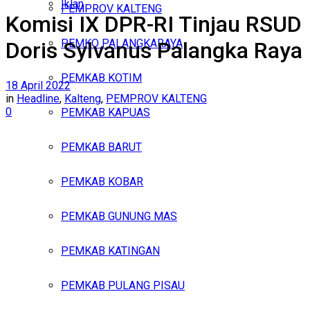
Iklan
PEMPROV KALTENG
Komisi IX DPR-RI Tinjau RSUD
Jumat, Agustus 7, 2026
PEMKO PALANGKARAYA
Doris Sylvanus Palangka Raya
PEMKAB KOTIM
18 April 2022
in
Headline
,
Kalteng
,
PEMPROV KALTENG
0
PEMKAB KAPUAS
PEMKAB BARUT
PEMKAB KOBAR
PEMKAB GUNUNG MAS
PEMKAB KATINGAN
PEMKAB PULANG PISAU