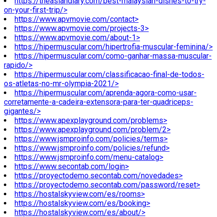
https://theasiandiary.com/best-malaysian-dishes-to-try-
on-your-first-trip/>
https://www.apvmovie.com/contact>
https://www.apvmovie.com/projects-3>
https://www.apvmovie.com/about-1>
https://hipermuscular.com/hipertrofia-muscular-feminina/>
https://hipermuscular.com/como-ganhar-massa-muscular-
rapido/>
https://hipermuscular.com/classificacao-final-de-todos-
os-atletas-no-mr-olympia-2021/>
https://hipermuscular.com/aprenda-agora-como-usar-
corretamente-a-cadeira-extensora-para-ter-quadriceps-
gigantes/>
https://www.apexplayground.com/problems>
https://www.apexplayground.com/problem/2>
https://www.jsmproinfo.com/policies/terms>
https://www.jsmproinfo.com/policies/refund>
https://www.jsmproinfo.com/menu-catalog>
https://www.secontab.com/login>
https://proyectodemo.secontab.com/novedades>
https://proyectodemo.secontab.com/password/reset>
https://hostalskyview.com/es/rooms>
https://hostalskyview.com/es/booking>
https://hostalskyview.com/es/about/>