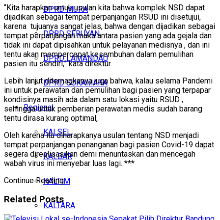
“Kita harapkan untuk usulan kita bahwa komplek NSD dapat
DPRD MURA
dijadikan sebagai tempat perpanjangan RSUD ini disetujui,
karena tujuanya sangat jelas, bahwa dengan dijadikan sebagai
DPRD SERUYAN
tempat perpanjangan maka antara pasien yang ada gejala dan
tidak ini dapat dipisahkan untuk pelayanan medisnya , dan ini
tentu akan mempercepat kesembuhan dalam pemulihan
DPRD LAMANDAU
pasien itu sendiri,” kata direktur.
Lebih lanjut diternagkanya juga bahwa, kalau selama Pandemi
DPRD SUKAMARA
ini untuk perawatan dan pemulihan bagi pasien yang terpapar
kondisinya masih ada dalam satu lokasi yaitu RSUD ,
Regional
sehingga untuk pemberian perawatan medis sudah barang
tentu dirasa kurang optimal,
KALSEL
Oleh karena itu diharapkanya usulan tentang NSD menjadi
tempat perpanjangan penanganan bagi pasien Covid-19 dapat
segera direalisasikan demi menuntaskan dan mencegah
KALBAR
wabah virus ini menyebar luas lagi. ***
Continue Reading
KALTIM
Related
Posts
KALTARA