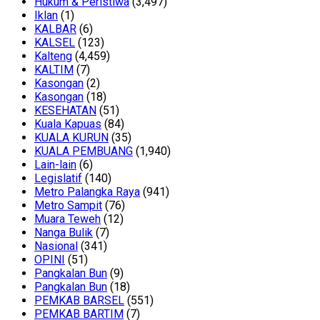
Hukum & Peristiwa
(3,497)
Iklan
(1)
KALBAR
(6)
KALSEL
(123)
Kalteng
(4,459)
KALTIM
(7)
Kasongan
(2)
Kasongan
(18)
KESEHATAN
(51)
Kuala Kapuas
(84)
KUALA KURUN
(35)
KUALA PEMBUANG
(1,940)
Lain-lain
(6)
Legislatif
(140)
Metro Palangka Raya
(941)
Metro Sampit
(76)
Muara Teweh
(12)
Nanga Bulik
(7)
Nasional
(341)
OPINI
(51)
Pangkalan Bun
(9)
Pangkalan Bun
(18)
PEMKAB BARSEL
(551)
PEMKAB BARTIM
(7)