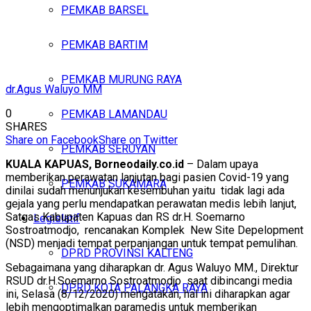
PEMKAB BARSEL
PEMKAB BARTIM
PEMKAB MURUNG RAYA
dr.Agus Waluyo MM
0
PEMKAB LAMANDAU
SHARES
Share on Facebook
Share on Twitter
PEMKAB SERUYAN
KUALA KAPUAS, Borneodaily.co.id
– Dalam upaya
memberikan perawatan lanjutan bagi pasien Covid-19 yang
PEMKAB SUKAMARA
dinilai sudah menunjukan kesembuhan yaitu tidak lagi ada
gejala yang perlu mendapatkan perawatan medis lebih lanjut,
Satgas Kabupaten Kapuas dan RS dr.H. Soemarno
Legislatif
Sostroatmodjo, rencanakan Komplek New Site Depelopment
(NSD) menjadi tempat perpanjangan untuk tempat pemulihan.
DPRD PROVINSI KALTENG
Sebagaimana yang diharapkan dr. Agus Waluyo MM., Direktur
RSUD dr.H.Soemarno Sostroatmodjo saat dibincangi media
DPRD KOTA PALANGKA RAYA
ini, Selasa (8/12/2020) mengatakan, hal ini diharapkan agar
lebih mengoptimalkan paramedis untuk memberikan