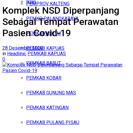
Iklan
PEMPROV KALTENG
Komplek NSD Diperpanjang
Jumat, Agustus 7, 2026
PEMKO PALANGKARAYA
Sebagai Tempat Perawatan
Pasien Covid-19
PEMKAB KOTIM
28 Desember 2020
PEMKAB KAPUAS
in
Headline
,
PEMKAB KAPUAS
0
PEMKAB BARUT
PEMKAB KOBAR
PEMKAB GUNUNG MAS
PEMKAB KATINGAN
PEMKAB PULANG PISAU