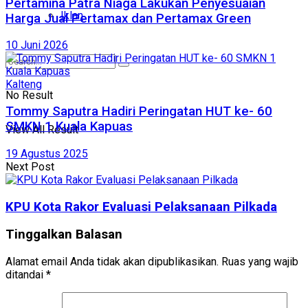
Pertamina Patra Niaga Lakukan Penyesuaian
Iklan
Harga Jual Pertamax dan Pertamax Green
10 Juni 2026
Kalteng
No Result
Tommy Saputra Hadiri Peringatan HUT ke- 60
SMKN 1 Kuala Kapuas
View All Result
19 Agustus 2025
Next Post
KPU Kota Rakor Evaluasi Pelaksanaan Pilkada
Tinggalkan Balasan
Alamat email Anda tidak akan dipublikasikan.
Ruas yang wajib
ditandai
*