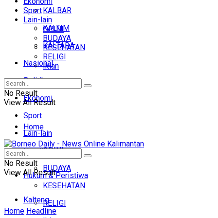
Ekonomi
Sport
KALBAR
Lain-lain
KALTIM
OPINI
BUDAYA
KALTARA
KESEHATAN
RELIGI
Nasional
Iklan
Politik
No Result
Ekonomi
View All Result
Sport
Home
Lain-lain
OPINI
Headline
No Result
BUDAYA
View All Result
Hukum & Peristiwa
KESEHATAN
Kalteng
RELIGI
Home
Headline