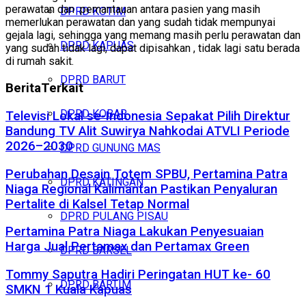
perawatan dan pemantauan antara pasien yang masih
DPRD KOTIM
memerlukan perawatan dan yang sudah tidak mempunyai
gejala lagi, sehingga yang memang masih perlu perawatan dan
DPRD KAPUAS
yang sudah tidak lagi, dapat dipisahkan , tidak lagi satu berada
di rumah sakit.
DPRD BARUT
Berita
Terkait
DPRD KOBAR
Televisi Lokal se-Indonesia Sepakat Pilih Direktur
Bandung TV Alit Suwirya Nahkodai ATVLI Periode
2026–2030
DPRD GUNUNG MAS
Perubahan Desain Totem SPBU, Pertamina Patra
DPRD KATINGAN
Niaga Regional Kalimantan Pastikan Penyaluran
Pertalite di Kalsel Tetap Normal
DPRD PULANG PISAU
Pertamina Patra Niaga Lakukan Penyesuaian
Harga Jual Pertamax dan Pertamax Green
DPRD BARSEL
Tommy Saputra Hadiri Peringatan HUT ke- 60
DPRD BARTIM
SMKN 1 Kuala Kapuas