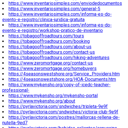
https://www.inventariosimples.com/enviodedocumentos
https://www.inventariosimples.com/general-5
https://www.inventariosimples.com/informa-es-do-
evento-e-registro/clinica-juridica-gratuita
https://www.inventariosimples.com/informa-es-do-
evento-e-registro/workshop-pratico-de-inventario
https://tobagooffroadtours.com/tours
https://tobagooffroadtours.com/booking
https://tobagooffroadtours.com/about-us
https://tobagooffroadtours.com/contact-us
https://tobagooffroadtours.com/hiking-adventures
https://www.zeromortgage.org/contact-us
https://www.zeromortgage.org/homebuyers
https://4seasonswestshore.org/Service_Providers.htm
https://4seasonswestshore.org/HOA-Documents.htm
https://www.mykensho.org/copy-of-icedc-teacher-
professional-
https://www.mykensho.org/mykensho-portal
https://www.mykensho.org/about
https://pyrlavictoria.com/sndwiches/tripleta-9e9f
https://pyrlavictoria.com/sndwiches/victoria-club-9e9f
https://pyrlavictoria.com/postres/mallorcas-rellena-de-
nutella-9ed7