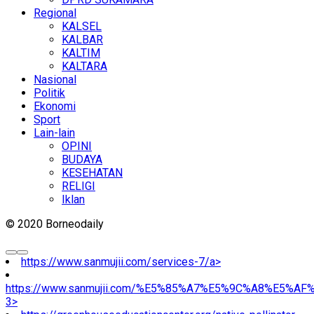
Regional
KALSEL
KALBAR
KALTIM
KALTARA
Nasional
Politik
Ekonomi
Sport
Lain-lain
OPINI
BUDAYA
KESEHATAN
RELIGI
Iklan
© 2020 Borneodaily
https://www.sanmujii.com/services-7/a>
https://www.sanmujii.com/%E5%85%A7%E5%9C%A8%E5%A
3>