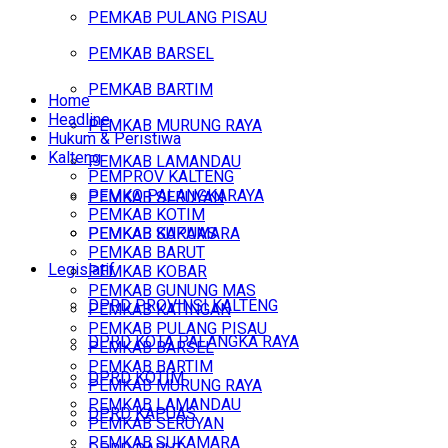
PEMKAB PULANG PISAU
PEMKAB BARSEL
PEMKAB BARTIM
Home
Headline
PEMKAB MURUNG RAYA
Hukum & Peristiwa
Kalteng
PEMKAB LAMANDAU
PEMPROV KALTENG
PEMKO PALANGKARAYA
PEMKAB SERUYAN
PEMKAB KOTIM
PEMKAB SUKAMARA
PEMKAB KAPUAS
PEMKAB BARUT
Legislatif
PEMKAB KOBAR
PEMKAB GUNUNG MAS
DPRD PROVINSI KALTENG
PEMKAB KATINGAN
PEMKAB PULANG PISAU
DPRD KOTA PALANGKA RAYA
PEMKAB BARSEL
PEMKAB BARTIM
DPRD KOTIM
PEMKAB MURUNG RAYA
PEMKAB LAMANDAU
DPRD KAPUAS
PEMKAB SERUYAN
PEMKAB SUKAMARA