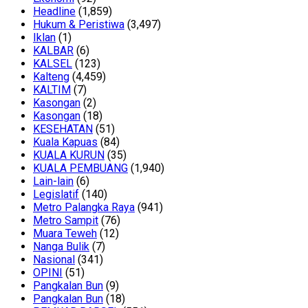
Headline
(1,859)
Hukum & Peristiwa
(3,497)
Iklan
(1)
KALBAR
(6)
KALSEL
(123)
Kalteng
(4,459)
KALTIM
(7)
Kasongan
(2)
Kasongan
(18)
KESEHATAN
(51)
Kuala Kapuas
(84)
KUALA KURUN
(35)
KUALA PEMBUANG
(1,940)
Lain-lain
(6)
Legislatif
(140)
Metro Palangka Raya
(941)
Metro Sampit
(76)
Muara Teweh
(12)
Nanga Bulik
(7)
Nasional
(341)
OPINI
(51)
Pangkalan Bun
(9)
Pangkalan Bun
(18)