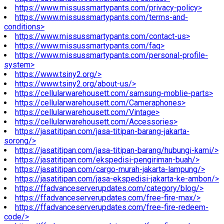
https://www.missussmartypants.com/privacy-policy>
https://www.missussmartypants.com/terms-and-
conditions>
https://www.missussmartypants.com/contact-us>
https://www.missussmartypants.com/faq>
https://www.missussmartypants.com/personal-profile-
system>
https://www.tsiny2.org/>
https://www.tsiny2.org/about-us/>
https://cellularwarehousett.com/samsung-moblie-parts>
https://cellularwarehousett.com/Cameraphones>
https://cellularwarehousett.com/Vintage>
https://cellularwarehousett.com/Accessories>
https://jasatitipan.com/jasa-titipan-barang-jakarta-
sorong/>
https://jasatitipan.com/jasa-titipan-barang/hubungi-kami/>
https://jasatitipan.com/ekspedisi-pengiriman-buah/>
https://jasatitipan.com/cargo-murah-jakarta-lampung/>
https://jasatitipan.com/jasa-ekspedisi-jakarta-ke-ambon/>
https://ffadvanceserverupdates.com/category/blog/>
https://ffadvanceserverupdates.com/free-fire-max/>
https://ffadvanceserverupdates.com/free-fire-redeem-
code/>