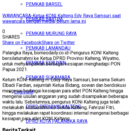
PEMKAB BARSEL
WAWANCARA-Ketua KONI Kalteng Edy Raya Samsuri saat
PEMKAB BARTIM
wawancara dengan media, belum lama ini
0
PEMKAB MURUNG RAYA
SHARES
Share on Facebook
Share on Twitter
PEMKAB LAMANDAU
Palangka Raya, borneodaily.co.id-Pengurus KONI Kalteng
bersilaturrahmi ke Ketua DPRD Provinsi Kalteng, Wiyatno,
PEMKAB SERUYAN
untuk menyampaikan berbagai kesiapan menghadapi PON
Papua 2021.
PEMKAB SUKAMARA
Ketum KONI Kalteng H. Eddy Raya Samsuri, bersama Sekum
Elbadi Fardian, sejumlah Ketua Bidang, sowan dan berdiskusi
mengenai berbagai kesiapan para atlet PON Kalteng hingga
Legislatif
mengenai usulan anggaran yang sudah disampaikan beberapa
waktu lalu. Sebelumnya, pengurus KONi Kalteng juga telah
DPRD PROVINSI KALTENG
melakukan silatuurahmi ke Sekda Kalteng, Fahrizal Fitri,
hingga melakukan rapat koordinasi internal mengenai berbagai
kesiapan para atlet KONI Kalteng.
DPRD KOTA PALANGKA RAYA
Berita
Terkait