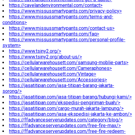
https://cavelandenvironmental.com/contact>
https://www.missussmartypants.com/privacy-policy>
https://www.missussmartypants.com/terms-and-
conditions>
https://www.missussmartypants.com/contact-us>
https://www.missussmartypants.com/faq>
https://www.missussmartypants.com/personal-profile-
system>
https://www.tsiny2.org/>
https://www.tsiny2.org/about-us/>
https://cellularwarehousett.com/samsung-moblie-parts>
https://cellularwarehousett.com/Cameraphones>
https://cellularwarehousett.com/Vintage>
https://cellularwarehousett.com/Accessories>
https://jasatitipan.com/jasa-titipan-barang-jakarta-
sorong/>
https://jasatitipan.com/jasa-titipan-barang/hubungi-kami/>
https://jasatitipan.com/ekspedisi-pengiriman-buah/>
https://jasatitipan.com/cargo-murah-jakarta-lampung/>
https://jasatitipan.com/jasa-ekspedisi-jakarta-ke-ambon/>
https://ffadvanceserverupdates.com/category/blog/>
https://ffadvanceserverupdates.com/free-fire-max/>
https://ffadvanceserverupdates.com/free-fire-redeem-