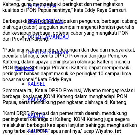
Kalteng, guna memperbaiki peringkat dan meningkatkan
DPRD MURA
kualitas di PON Papua nantinya,” kata Eddy Raya Samsuri.
Berbagai diskusi juga disampaikan pengurus, berbagai cabang
DPRD SERUYAN
olahraga (cabor) unggulan sampai mengenai kondisi georafis
dan kesiapan berbagai potensi cabor yang mengikuti PON
DPRD LAMANDAU
dari Provinsi Kalteng.
“Pada intinya kami mohon dukungan dan doa dari masyarakat,
DPRD SUKAMARA
pecinta olahraga, serrta DPRD Provinsi dan juga Pemprov
Kalteng, dalam upaya peningkatan olahraga Kalteng menuju
PON Papua. Sehingga Provinsi Kalteng dapat memperbaiki
Regional
peringkat bahkan dapat masuk ke peringkat 10 sampai lima
besar nasional,” kata Eddy Raya.
KALSEL
Sementara itu, Ketua DPRD Provinsi, Wiyatno mengapresiasi
berbagai kesiapan KONI Kalteng dalam menghadapi PON
KALBAR
Papua, serta mendukung peningkatan olahraga di Kalteng.
“Kami DPRD Provinsi dan pemerintah daerah, mendukung
KALTIM
peningkatan olahraga di Kalteng. KONI Kalteng juga segera
melakukan berbagai kesiapan lanjutan sehingga menghasilkan
KALTARA
yang terbaik di PON Papua nantinya,” ucap Wiyatno.
ist