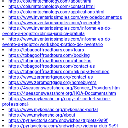
https://columntechnology.com/about.html
https://columntechnology.com/contact.html
https://columntechnology.com/applications.html
https://www.inventariosimples.com/enviodedocumentos
https://www.inventariosimples.com/general-5
https://www.inventariosimples.com/informa-es-do-
evento-e-registro/clinica-juridica-gratuita
https://www.inventariosimples.com/informa-es-do-
evento-e-registro/workshop-pratico-de-inventario
https://tobagooffroadtours.com/tours
https://tobagooffroadtours.com/booking
https://tobagooffroadtours.com/about-us
https://tobagooffroadtours.com/contact-us
https://tobagooffroadtours.com/hiking-adventures
https://www.zeromortgage.org/contact-us
https://www.zeromortgage.org/homebuyers
https://4seasonswestshore.org/Service_Providers.htm
https://4seasonswestshore.org/HOA-Documents.htm
https://www.mykensho.org/copy-of-icedc-teacher-
professional-
https://www.mykensho.org/mykensho-portal
https://www.mykensho.org/about
https://pyrlavictoria.com/sndwiches/tripleta-9e9f
https://pyrlavictoria.com/sndwiches/victoria-club-9e9f