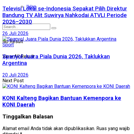
Iklan
Televisi Lokal se-Indonesia Sepakat Pilih Direktur
Bandung TV Alit Suwirya Nahkodai ATVLI Periode
2026–2030
26 Juli 2026
No Result
Sport
Spanyol Juara Piala Dunia 2026, Taklukkan
View All Result
Argentina
20 Juli 2026
Next Post
KONI Kalteng Bagikan Bantuan Kemenpora ke
KONI Daerah
Tinggalkan Balasan
Alamat email Anda tidak akan dipublikasikan.
Ruas yang wajib