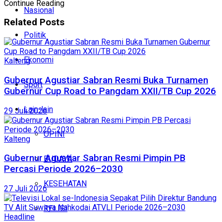
Continue Reading
Nasional
Related
Posts
Politik
Ekonomi
Kalteng
Gubernur Agustiar Sabran Resmi Buka Turnamen
Sport
Gubernur Cup Road to Pangdam XXII/TB Cup 2026
Lain-lain
29 Juli 2026
OPINI
Kalteng
Gubernur Agustiar Sabran Resmi Pimpin PB
BUDAYA
Percasi Periode 2026–2030
KESEHATAN
27 Juli 2026
RELIGI
Headline