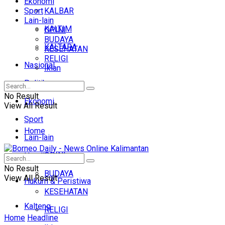
Ekonomi
Sport
KALBAR
Lain-lain
KALTIM
OPINI
BUDAYA
KALTARA
KESEHATAN
RELIGI
Nasional
Iklan
Politik
No Result
Ekonomi
View All Result
Sport
Home
Lain-lain
OPINI
Headline
No Result
BUDAYA
View All Result
Hukum & Peristiwa
KESEHATAN
Kalteng
RELIGI
Home
Headline