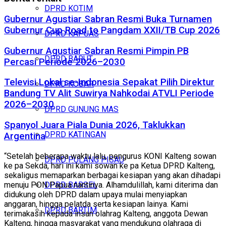
DPRD KOTIM
Gubernur Agustiar Sabran Resmi Buka Turnamen
Gubernur Cup Road to Pangdam XXII/TB Cup 2026
DPRD KAPUAS
Gubernur Agustiar Sabran Resmi Pimpin PB
DPRD BARUT
Percasi Periode 2026–2030
Televisi Lokal se-Indonesia Sepakat Pilih Direktur
DPRD KOBAR
Bandung TV Alit Suwirya Nahkodai ATVLI Periode
2026–2030
DPRD GUNUNG MAS
Spanyol Juara Piala Dunia 2026, Taklukkan
DPRD KATINGAN
Argentina
“Setelah beberapa waktu lalu, pengurus KONI Kalteng sowan
DPRD PULANG PISAU
ke pa Sekda, hari ini kami sowan ke pa Ketua DPRD Kalteng,
sekaligus memaparkan berbagai kesiapan yang akan dihadapi
menuju PON Papua nantinya. Alhamdulillah, kami diterima dan
DPRD BARSEL
didukung oleh DPRD dalam upaya mulai menyiapkan
anggaran, hingga pelatda serta kesiapan lainya. Kami
DPRD BARTIM
terimakasih kepada insan olahrag Kalteng, anggota Dewan
Kalteng, hingga masyarakat yang mendukung olahraga di