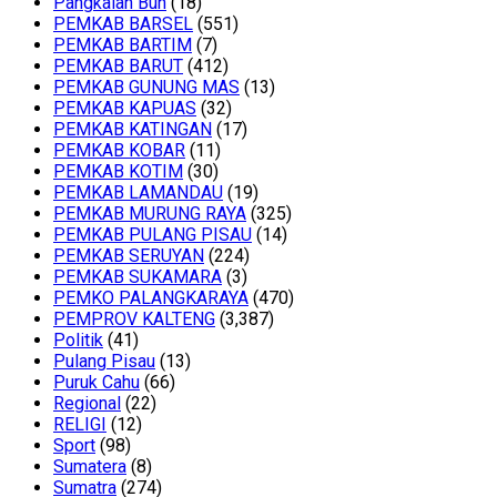
Pangkalan Bun
(18)
PEMKAB BARSEL
(551)
PEMKAB BARTIM
(7)
PEMKAB BARUT
(412)
PEMKAB GUNUNG MAS
(13)
PEMKAB KAPUAS
(32)
PEMKAB KATINGAN
(17)
PEMKAB KOBAR
(11)
PEMKAB KOTIM
(30)
PEMKAB LAMANDAU
(19)
PEMKAB MURUNG RAYA
(325)
PEMKAB PULANG PISAU
(14)
PEMKAB SERUYAN
(224)
PEMKAB SUKAMARA
(3)
PEMKO PALANGKARAYA
(470)
PEMPROV KALTENG
(3,387)
Politik
(41)
Pulang Pisau
(13)
Puruk Cahu
(66)
Regional
(22)
RELIGI
(12)
Sport
(98)
Sumatera
(8)
Sumatra
(274)