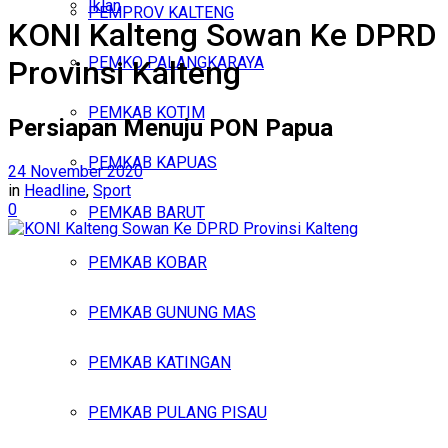
Iklan
PEMPROV KALTENG
KONI Kalteng Sowan Ke DPRD
Sabtu, Agustus 8, 2026
PEMKO PALANGKARAYA
Provinsi Kalteng
PEMKAB KOTIM
Persiapan Menuju PON Papua
PEMKAB KAPUAS
24 November 2020
in
Headline
,
Sport
0
PEMKAB BARUT
PEMKAB KOBAR
PEMKAB GUNUNG MAS
PEMKAB KATINGAN
PEMKAB PULANG PISAU