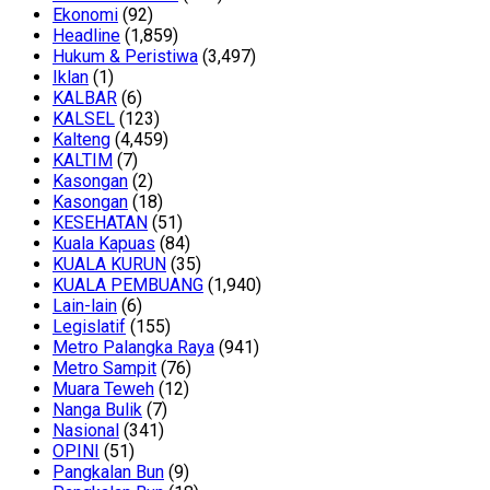
Ekonomi
(92)
Headline
(1,859)
Hukum & Peristiwa
(3,497)
Iklan
(1)
KALBAR
(6)
KALSEL
(123)
Kalteng
(4,459)
KALTIM
(7)
Kasongan
(2)
Kasongan
(18)
KESEHATAN
(51)
Kuala Kapuas
(84)
KUALA KURUN
(35)
KUALA PEMBUANG
(1,940)
Lain-lain
(6)
Legislatif
(155)
Metro Palangka Raya
(941)
Metro Sampit
(76)
Muara Teweh
(12)
Nanga Bulik
(7)
Nasional
(341)
OPINI
(51)
Pangkalan Bun
(9)