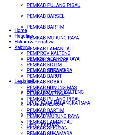
PEMKAB PULANG PISAU
PEMKAB BARSEL
PEMKAB BARTIM
Home
Headline
PEMKAB MURUNG RAYA
Hukum & Peristiwa
Kalteng
PEMKAB LAMANDAU
PEMPROV KALTENG
PEMKO PALANGKARAYA
PEMKAB SERUYAN
PEMKAB KOTIM
PEMKAB SUKAMARA
PEMKAB KAPUAS
PEMKAB BARUT
Legislatif
PEMKAB KOBAR
PEMKAB GUNUNG MAS
DPRD PROVINSI KALTENG
PEMKAB KATINGAN
PEMKAB PULANG PISAU
DPRD KOTA PALANGKA RAYA
PEMKAB BARSEL
PEMKAB BARTIM
DPRD KOTIM
PEMKAB MURUNG RAYA
PEMKAB LAMANDAU
DPRD KAPUAS
PEMKAB SERUYAN
PEMKAB SUKAMARA