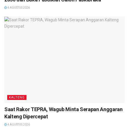
masyarakat setempat. Beragam makanan dan minuman
4 AGUSTUS 2026
disiapkan untuk memudahkan mereka yang hendak berbuka
puasa.
Selain menjadi wujud kepedulian, aksi ini juga diharapkan
dapat mempererat tali silaturahmi antar warga serta
menginspirasi lebih banyak orang untuk saling berbagi,
terutama di bulan suci yang penuh berkah. (red)
KALTENG
Saat Rakor TEPRA, Wagub Minta Serapan Anggaran
Kalteng Dipercepat
4 AGUSTUS 2026