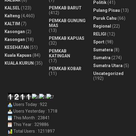
KALBAR
(6)
(7)
Politik
(41)
KALSEL
(123)
PEMKAB BARUT
Pulang Pisau
(13)
(412)
Kalteng
(4,460)
Puruk Cahu
(66)
PEMKAB GUNUNG
KALTIM
(7)
MAS
Regional
(22)
(13)
Kasongan
(2)
RELIGI
(12)
PEMKAB KAPUAS
Kasongan
(18)
Sport
(98)
(32)
KESEHATAN
(51)
Sumatera
(8)
PEMKAB
Kuala Kapuas
(84)
KATINGAN
Sumatra
(274)
(17)
KUALA KURUN
(35)
Sumatra Utara
(5)
PEMKAB KOBAR
(11)
Uncategorized
(192)
Users Today : 922
Users Yesterday : 1718
This Month : 23841
This Year : 329886
Total Users : 1211897