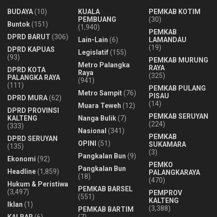
BUDAYA
(10)
KUALA
PEMKAB KOTIM
PEMBUANG
(30)
Buntok
(151)
(1,940)
PEMKAB
DPRD BARUT
(306)
Lain-Lain
(6)
LAMANDAU
(19)
DPRD KAPUAS
Legislatif
(155)
(93)
PEMKAB MURUNG
Metro Palangka
RAYA
DPRD KOTA
Raya
(325)
PALANGKA RAYA
(941)
(111)
PEMKAB PULANG
Metro Sampit
(76)
PISAU
DPRD MURA
(62)
(14)
Muara Teweh
(12)
DPRD PROVINSI
PEMKAB SERUYAN
KALTENG
Nanga Bulik
(7)
(224)
(333)
Nasional
(341)
PEMKAB
DPRD SERUYAN
OPINI
(51)
SUKAMARA
(135)
(3)
Pangkalan Bun
(9)
Ekonomi
(92)
PEMKO
Pangkalan Bun
Headline
(1,859)
PALANGKARAYA
(18)
(470)
Hukum & Peristiwa
PEMKAB BARSEL
(3,497)
PEMPROV
(551)
KALTENG
Iklan
(1)
(3,388)
PEMKAB BARTIM