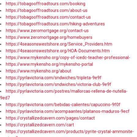
https://tobagooffroadtours.com/booking
https://tobagooffroadtours.com/about-us
https://tobagooffroadtours.com/contact-us
https://tobagooffroadtours.com/hiking-adventures
https://www.zeromortgage.org/contact-us
https://www.zeromortgage.org/homebuyers
https://4seasonswestshore.org/Service_Providers.htm
https://4seasonswestshore.org/HOA-Documents.htm
https://www.mykensho.org/copy-of-icedc-teacher-professional-
https://www.mykensho.org/mykensho-portal
https://www.mykensho.org/about
https://pyrlavictoria.com/sndwiches/tripleta-9e9f
https://pyrlavictoria.com/sndwiches/victoria-club-9e9f
https://pyrlavictoria.com/postres/mallorcas-rellena-de-nutella-
9ed7
https://pyrlavictoria.com/bebidas-calientes/capuccino-9f0f
https://pyrlavictoria.com/acompaantes/platanos-maduros-9ecf
https://crystallizedcavern.com/pages/contact
https://crystallizedcavern.com/cart
https://crystallizedcavern.com/products/pyrite-crystal-ammonite-