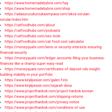
https://www.homemadebybrie.com/faq
https://www.homemadebybrie.com/shop
https://adasurucukursukasimpasa.com/sikca-sorulan-
sorular/index.htm
https://catfoodhubs.com/about
https://catfoodhubs.com/podcasts
https://catfoodhubs.com/seo-tools
https://catfoodhubs.com/cat-food-cost-calculator
https://moneyquate.com/liens-or-security-interests-ensuring-
financial-security
https://moneyquate.com/ledger-accounts-filing-your-business-
finances-like-a-champ-super-easy-read
https://moneyquate.com/certificates-of-deposit-cds-insight-
building-stability-in-your-portfolio
https://www.kinjilpesisir.com/galeri-foto
https://www.kinjilpesisir.com/sejarah-desa
https://www.projecthanbok.com/project-hanbok-korean
https://www.projecthanbok.com/shipping-returns
https://www.projecthanbok.com/privacy-notice
https://www.projecthanbok.com/conditions-of-use