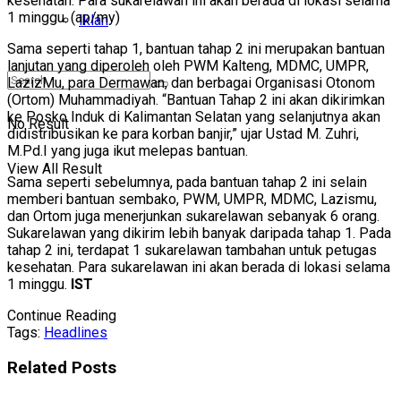
kesehatan. Para sukarelawan ini akan berada di lokasi selama
1 minggu. (ap/my)
Iklan
Sama seperti tahap 1, bantuan tahap 2 ini merupakan bantuan
lanjutan yang diperoleh oleh PWM Kalteng, MDMC, UMPR,
LazizMu, para Dermawan, dan berbagai Organisasi Otonom
(Ortom) Muhammadiyah. “Bantuan Tahap 2 ini akan dikirimkan
ke Posko Induk di Kalimantan Selatan yang selanjutnya akan
No Result
didistribusikan ke para korban banjir,” ujar Ustad M. Zuhri,
M.Pd.I yang juga ikut melepas bantuan.
View All Result
Sama seperti sebelumnya, pada bantuan tahap 2 ini selain
memberi bantuan sembako, PWM, UMPR, MDMC, Lazismu,
dan Ortom juga menerjunkan sukarelawan sebanyak 6 orang.
Sukarelawan yang dikirim lebih banyak daripada tahap 1. Pada
tahap 2 ini, terdapat 1 sukarelawan tambahan untuk petugas
kesehatan. Para sukarelawan ini akan berada di lokasi selama
1 minggu.
IST
Continue Reading
Tags:
Headlines
Related
Posts