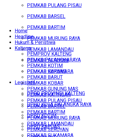
PEMKAB PULANG PISAU
PEMKAB BARSEL
PEMKAB BARTIM
Home
Headline
PEMKAB MURUNG RAYA
Hukum & Peristiwa
Kalteng
PEMKAB LAMANDAU
PEMPROV KALTENG
PEMKO PALANGKARAYA
PEMKAB SERUYAN
PEMKAB KOTIM
PEMKAB SUKAMARA
PEMKAB KAPUAS
PEMKAB BARUT
Legislatif
PEMKAB KOBAR
PEMKAB GUNUNG MAS
DPRD PROVINSI KALTENG
PEMKAB KATINGAN
PEMKAB PULANG PISAU
DPRD KOTA PALANGKA RAYA
PEMKAB BARSEL
PEMKAB BARTIM
DPRD KOTIM
PEMKAB MURUNG RAYA
PEMKAB LAMANDAU
DPRD KAPUAS
PEMKAB SERUYAN
PEMKAB SUKAMARA