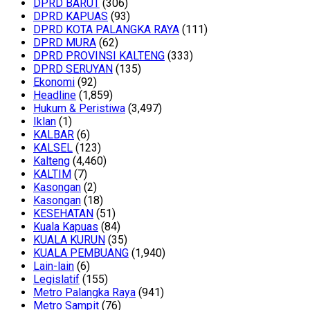
DPRD BARUT
(306)
DPRD KAPUAS
(93)
DPRD KOTA PALANGKA RAYA
(111)
DPRD MURA
(62)
DPRD PROVINSI KALTENG
(333)
DPRD SERUYAN
(135)
Ekonomi
(92)
Headline
(1,859)
Hukum & Peristiwa
(3,497)
Iklan
(1)
KALBAR
(6)
KALSEL
(123)
Kalteng
(4,460)
KALTIM
(7)
Kasongan
(2)
Kasongan
(18)
KESEHATAN
(51)
Kuala Kapuas
(84)
KUALA KURUN
(35)
KUALA PEMBUANG
(1,940)
Lain-lain
(6)
Legislatif
(155)
Metro Palangka Raya
(941)
Metro Sampit
(76)