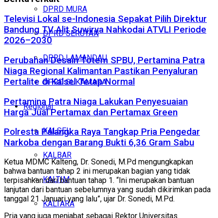
DPRD MURA
Televisi Lokal se-Indonesia Sepakat Pilih Direktur
Bandung TV Alit Suwirya Nahkodai ATVLI Periode
DPRD SERUYAN
2026–2030
DPRD LAMANDAU
Perubahan Desain Totem SPBU, Pertamina Patra
Niaga Regional Kalimantan Pastikan Penyaluran
Pertalite di Kalsel Tetap Normal
DPRD SUKAMARA
Pertamina Patra Niaga Lakukan Penyesuaian
Regional
Harga Jual Pertamax dan Pertamax Green
KALSEL
Polresta Palangka Raya Tangkap Pria Pengedar
Narkoba dengan Barang Bukti 6,36 Gram Sabu
KALBAR
Ketua MDMC Kalteng, Dr. Sonedi, M.Pd mengungkapkan
bahwa bantuan tahap 2 ini merupakan bagian yang tidak
KALTIM
terpisahkan dari bantuan tahap 1. “Ini merupakan bantuan
lanjutan dari bantuan sebelumnya yang sudah dikirimkan pada
tanggal 21 Januari yang lalu”, ujar Dr. Sonedi, M.Pd.
KALTARA
Pria yang juga menjabat sebagai Rektor Universitas