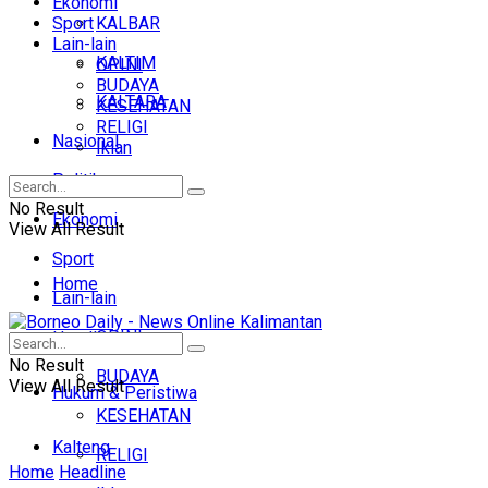
Ekonomi
Sport
KALBAR
Lain-lain
KALTIM
OPINI
BUDAYA
KALTARA
KESEHATAN
RELIGI
Nasional
Iklan
Politik
No Result
Ekonomi
View All Result
Sport
Home
Lain-lain
OPINI
Headline
No Result
BUDAYA
View All Result
Hukum & Peristiwa
KESEHATAN
Kalteng
RELIGI
Home
Headline