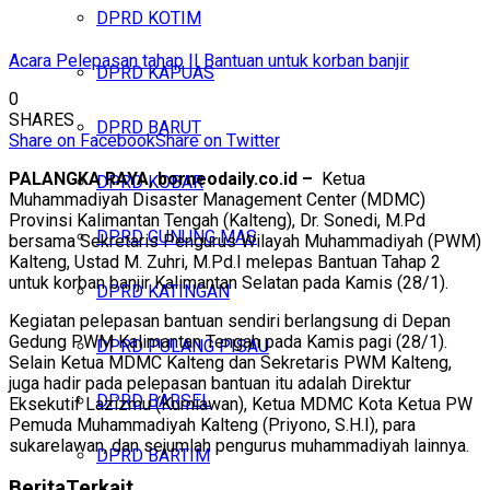
DPRD KOTIM
Acara Pelepasan tahap II Bantuan untuk korban banjir
DPRD KAPUAS
0
SHARES
DPRD BARUT
Share on Facebook
Share on Twitter
PALANGKA RAYA, borneodaily.co.id –
Ketua
DPRD KOBAR
Muhammadiyah Disaster Management Center (MDMC)
Provinsi Kalimantan Tengah (Kalteng), Dr. Sonedi, M.Pd
DPRD GUNUNG MAS
bersama Sekretaris Pengurus Wilayah Muhammadiyah (PWM)
Kalteng, Ustad M. Zuhri, M.Pd.I melepas Bantuan Tahap 2
untuk korban banjir Kalimantan Selatan pada Kamis (28/1).
DPRD KATINGAN
Kegiatan pelepasan bantuan sendiri berlangsung di Depan
Gedung PWM Kalimantan Tengah pada Kamis pagi (28/1).
DPRD PULANG PISAU
Selain Ketua MDMC Kalteng dan Sekretaris PWM Kalteng,
juga hadir pada pelepasan bantuan itu adalah Direktur
DPRD BARSEL
Eksekutif Lazizmu (Kurniawan), Ketua MDMC Kota Ketua PW
Pemuda Muhammadiyah Kalteng (Priyono, S.H.I), para
sukarelawan, dan sejumlah pengurus muhammadiyah lainnya.
DPRD BARTIM
Berita
Terkait