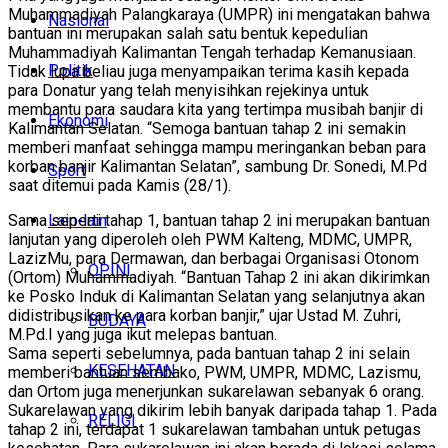
Muhammadiyah Palangkaraya (UMPR) ini mengatakan bahwa
Nasional
bantuan ini merupakan salah satu bentuk kepedulian
Muhammadiyah Kalimantan Tengah terhadap Kemanusiaan.
Politik
Tidak lupa beliau juga menyampaikan terima kasih kepada
para Donatur yang telah menyisihkan rejekinya untuk
membantu para saudara kita yang tertimpa musibah banjir di
Ekonomi
Kalimantan Selatan. “Semoga bantuan tahap 2 ini semakin
memberi manfaat sehingga mampu meringankan beban para
korban banjir Kalimantan Selatan”, sambung Dr. Sonedi, M.Pd
Sport
saat ditemui pada Kamis (28/1).
Lain-lain
Sama seperti tahap 1, bantuan tahap 2 ini merupakan bantuan
lanjutan yang diperoleh oleh PWM Kalteng, MDMC, UMPR,
LazizMu, para Dermawan, dan berbagai Organisasi Otonom
OPINI
(Ortom) Muhammadiyah. “Bantuan Tahap 2 ini akan dikirimkan
ke Posko Induk di Kalimantan Selatan yang selanjutnya akan
didistribusikan ke para korban banjir,” ujar Ustad M. Zuhri,
BUDAYA
M.Pd.I yang juga ikut melepas bantuan.
Sama seperti sebelumnya, pada bantuan tahap 2 ini selain
KESEHATAN
memberi bantuan sembako, PWM, UMPR, MDMC, Lazismu,
dan Ortom juga menerjunkan sukarelawan sebanyak 6 orang.
Sukarelawan yang dikirim lebih banyak daripada tahap 1. Pada
RELIGI
tahap 2 ini, terdapat 1 sukarelawan tambahan untuk petugas