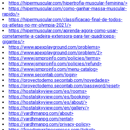
https://hipermuscular.com/hipertrofia-muscular-feminina/>
https://hipermuscular.com/como-ganhar-massa-muscular-
rapido/>
https://hipermuscular.com/classificacao-final-de-todos-
os-atletas-no-mr-olympia-2021/>
https://hipermuscular.com/aprenda-agora-como-usar-
corretamente-a-cadeira-extensora-para-ter-quadriceps-
gigantes/>
https://www.apexplayground.com/problems>
https://www.apexplayground.com/problem/2>
https://www.jsmproinfo.com/policies/terms>
https://www.jsmproinfo.com/policies/refund>
https://www.jsmproinfo.com/menu-catalog>
https://www.secontab.com/login>
https://proyectodemo.secontab.com/novedades>
https://proyectodemo.secontab.com/password/reset>
https://hostalskyview.com/es/rooms>
https://hostalskyview.com/es/booking>
https://hostalskyview.com/es/about/>
https://hostalskyview.com/en/gallery/>
https://vardhmanpg.com/about>
https://vardhmanpg.com/rental>
https://vardhmanpg.com/privacy-policy>
https://freedomairlineexpress.com/ticket>