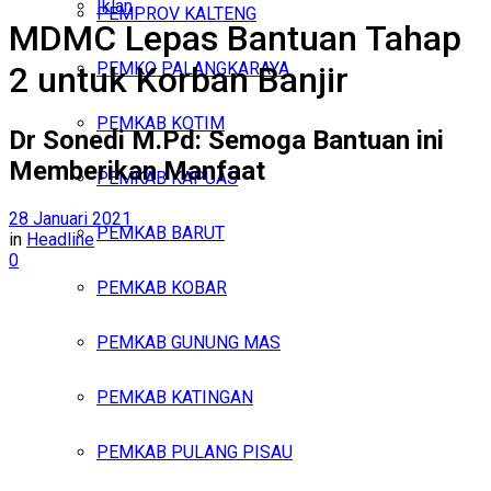
Iklan
PEMPROV KALTENG
MDMC Lepas Bantuan Tahap
Minggu, Agustus 9, 2026
PEMKO PALANGKARAYA
2 untuk Korban Banjir
PEMKAB KOTIM
Dr Sonedi M.Pd: Semoga Bantuan ini
Memberikan Manfaat
PEMKAB KAPUAS
28 Januari 2021
PEMKAB BARUT
in
Headline
0
PEMKAB KOBAR
PEMKAB GUNUNG MAS
PEMKAB KATINGAN
PEMKAB PULANG PISAU