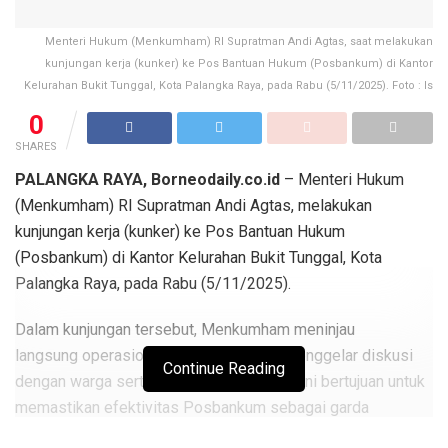
Menteri Hukum (Menkumham) RI Supratman Andi Agtas, saat melakukan
kunjungan kerja (kunker) ke Pos Bantuan Hukum (Posbankum) di Kantor
Kelurahan Bukit Tunggal, Kota Palangka Raya, pada Rabu (5/11/2025). Foto : Is
0
SHARES
PALANGKA RAYA, Borneodaily.co.id
– Menteri Hukum
(Menkumham) RI Supratman Andi Agtas, melakukan
kunjungan kerja (kunker) ke Pos Bantuan Hukum
(Posbankum) di Kantor Kelurahan Bukit Tunggal, Kota
Palangka Raya, pada Rabu (5/11/2025).
Dalam kunjungan tersebut, Menkumham meninjau
langsung operasional Posbankum dan menggelar diskusi
Continue Reading
dengan warga serta paralegal. Kunjungan ini bertujuan untuk
memastikan efektivitas Posbankum sebagai garda
terdepan penyelesaian masalah hukum di masyarakat