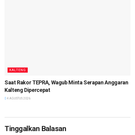
untuk mengurangi beban pemerintah daerah dalam
penyelesaian masalah sosial. (
Red
)
KALTENG
Saat Rakor TEPRA, Wagub Minta Serapan Anggaran
Kalteng Dipercepat
4 AGUSTUS 2026
Tinggalkan Balasan