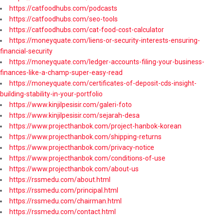
https://catfoodhubs.com/podcasts
https://catfoodhubs.com/seo-tools
https://catfoodhubs.com/cat-food-cost-calculator
https://moneyquate.com/liens-or-security-interests-ensuring-
financial-security
https://moneyquate.com/ledger-accounts-filing-your-business-
finances-like-a-champ-super-easy-read
https://moneyquate.com/certificates-of-deposit-cds-insight-
building-stability-in-your-portfolio
https://www.kinjilpesisir.com/galeri-foto
https://www.kinjilpesisir.com/sejarah-desa
https://www.projecthanbok.com/project-hanbok-korean
https://www.projecthanbok.com/shipping-returns
https://www.projecthanbok.com/privacy-notice
https://www.projecthanbok.com/conditions-of-use
https://www.projecthanbok.com/about-us
https://rssmedu.com/about.html
https://rssmedu.com/principal.html
https://rssmedu.com/chairman.html
https://rssmedu.com/contact.html