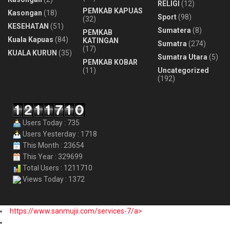
RELIGI
(12)
PEMKAB KAPUAS
Kasongan
(18)
Sport
(98)
(32)
KESEHATAN
(51)
Sumatera
(8)
PEMKAB
Kuala Kapuas
(84)
KATINGAN
Sumatra
(274)
(17)
KUALA KURUN
(35)
Sumatra Utara
(5)
PEMKAB KOBAR
(11)
Uncategorized
(192)
Users Today : 735
Users Yesterday : 1718
This Month : 23654
This Year : 329699
Total Users : 1211710
Views Today : 1372
https://www.sanmujii.com/services-7/a>