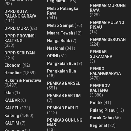
Legislatif
(155)
(93)
PEMKAB MURUNG
Metro Palangka
RAYA
DPRD KOTA
Raya
(325)
PALANGKA RAYA
(941)
(111)
PEMKAB PULANG
Metro Sampit
(76)
PISAU
DPRD MURA
(62)
(14)
Muara Teweh
(12)
DPRD PROVINSI
PEMKAB SERUYAN
KALTENG
Nanga Bulik
(7)
(224)
(333)
Nasional
(341)
PEMKAB
DPRD SERUYAN
OPINI
(51)
SUKAMARA
(135)
(3)
Pangkalan Bun
(9)
Ekonomi
(92)
PEMKO
Pangkalan Bun
Headline
(1,859)
PALANGKARAYA
(18)
(470)
Hukum & Peristiwa
PEMKAB BARSEL
(3,497)
PEMPROV
(551)
KALTENG
Iklan
(1)
(3,388)
PEMKAB BARTIM
KALBAR
(6)
(7)
Politik
(41)
KALSEL
(123)
PEMKAB BARUT
Pulang Pisau
(13)
(412)
Kalteng
(4,460)
Puruk Cahu
(66)
PEMKAB GUNUNG
KALTIM
(7)
MAS
Regional
(22)
(13)
Kasongan
(2)