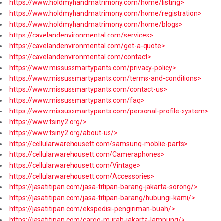
https://www.holdmyhandmatrimony.com/home/listing>
https://www.holdmyhandmatrimony.com/home/registration>
https://www.holdmyhandmatrimony.com/home/blogs>
https://cavelandenvironmental.com/services>
https://cavelandenvironmental.com/get-a-quote>
https://cavelandenvironmental.com/contact>
https://www.missussmartypants.com/privacy-policy>
https://www.missussmartypants.com/terms-and-conditions>
https://www.missussmartypants.com/contact-us>
https://www.missussmartypants.com/faq>
https://www.missussmartypants.com/personal-profile-system>
https://www.tsiny2.org/>
https://www.tsiny2.org/about-us/>
https://cellularwarehousett.com/samsung-moblie-parts>
https://cellularwarehousett.com/Cameraphones>
https://cellularwarehousett.com/Vintage>
https://cellularwarehousett.com/Accessories>
https://jasatitipan.com/jasa-titipan-barang-jakarta-sorong/>
https://jasatitipan.com/jasa-titipan-barang/hubungi-kami/>
https://jasatitipan.com/ekspedisi-pengiriman-buah/>
https://jasatitipan.com/cargo-murah-jakarta-lampung/>