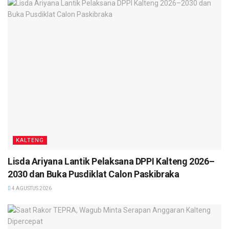
Saat diwawancarai secara langsung, Supratman
menjelaskan bahwa kasus sengketa agraria yang baru
diadukan adalah bukti bahwa Posbankum berfungsi.
“Harusnya kalau dikomunikasikan secara baik, itu pasti bisa
diselesaikan. Kementerian Hukum menyiapkan sarananya,
pos bantuan hukumnya,” kata Menteri.
Ia menekankan bahwa penyelesaian di Posbankum lebih
humanis dan administrasinya lebih mudah karena
mempertemukan langsung para pihak.
KALTENG
Supratman juga mengungkapkan bahwa secara nasional,
Lisda Ariyana Lantik Pelaksana DPPI Kalteng 2026–
sudah terbentuk 70.000 Posbankum dari target 83.900 lebih
2030 dan Buka Pusdiklat Calon Paskibraka
desa dan kelurahan, yang diharapkan tuntas akhir tahun ini.
4 AGUSTUS 2026
Menkumham juga meminta dukungan Forkopimda Kota
Palangka Raya agar membantu operasional Posbankum