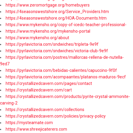
https://www.zeromortgage.org/homebuyers
https://4seasonswestshore.org/Service_Providers.htm
https://4seasonswestshore.org/HOA-Documents.htm
https://www.mykensho.org/copy-of-icedc-teacher-professional-
https://www.mykensho.org/mykensho-portal
https://www.mykensho.org/about
https://pyrlavictoria.com/sndwiches/tripleta-9e9f
https://pyrlavictoria.com/sndwiches/victoria-club-9e9f
https://pyrlavictoria.com/postres/mallorcas-rellena-de-nutella-
9ed7
https://pyrlavictoria.com/bebidas-calientes/capuccino-9f0f
https://pyrlavictoria.com/acompaantes/platanos-maduros-9ecf
https://crystallizedcavern.com/pages/contact
https://crystallizedcavern.com/cart
https://crystallizedcavern.com/products/pyrite-crystal-ammonite-
carving-2
https://crystallizedcavern.com/collections
https://crystallizedcavern.com/policies/privacy-policy
https://mysteamate.com
https://www.shreejicaterers.com