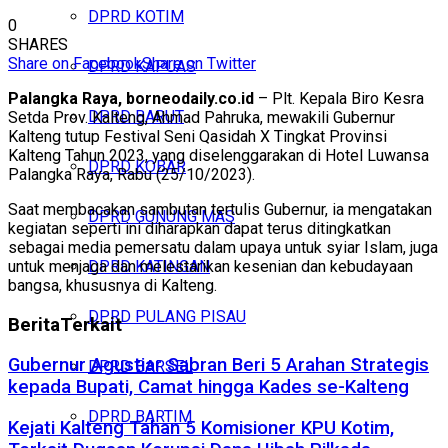
DPRD KOTIM
0
SHARES
Share on Facebook
Share on Twitter
DPRD KAPUAS
Palangka Raya, borneodaily.co.id
– Plt. Kepala Biro Kesra
DPRD BARUT
Setda Prov. Kalteng, Ahmad Pahruka, mewakili Gubernur
Kalteng tutup Festival Seni Qasidah X Tingkat Provinsi
Kalteng Tahun 2023, yang diselenggarakan di Hotel Luwansa
DPRD KOBAR
Palangka Raya, Rabu (25/10/2023).
Saat membacakan sambutan tertulis Gubernur, ia mengatakan
DPRD GUNUNG MAS
kegiatan seperti ini diharapkan dapat terus ditingkatkan
sebagai media pemersatu dalam upaya untuk syiar Islam, juga
untuk menjaga dan melestarikan kesenian dan kebudayaan
DPRD KATINGAN
bangsa, khususnya di Kalteng.
DPRD PULANG PISAU
Berita
Terkait
Gubernur Agustiar Sabran Beri 5 Arahan Strategis
DPRD BARSEL
kepada Bupati, Camat hingga Kades se-Kalteng
DPRD BARTIM
Kejati Kalteng Tahan 5 Komisioner KPU Kotim,