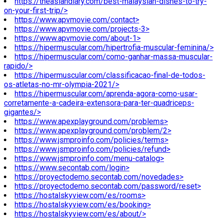
https://theasiandiary.com/best-malaysian-dishes-to-try-
on-your-first-trip/>
https://www.apvmovie.com/contact>
https://www.apvmovie.com/projects-3>
https://www.apvmovie.com/about-1>
https://hipermuscular.com/hipertrofia-muscular-feminina/>
https://hipermuscular.com/como-ganhar-massa-muscular-
rapido/>
https://hipermuscular.com/classificacao-final-de-todos-
os-atletas-no-mr-olympia-2021/>
https://hipermuscular.com/aprenda-agora-como-usar-
corretamente-a-cadeira-extensora-para-ter-quadriceps-
gigantes/>
https://www.apexplayground.com/problems>
https://www.apexplayground.com/problem/2>
https://www.jsmproinfo.com/policies/terms>
https://www.jsmproinfo.com/policies/refund>
https://www.jsmproinfo.com/menu-catalog>
https://www.secontab.com/login>
https://proyectodemo.secontab.com/novedades>
https://proyectodemo.secontab.com/password/reset>
https://hostalskyview.com/es/rooms>
https://hostalskyview.com/es/booking>
https://hostalskyview.com/es/about/>