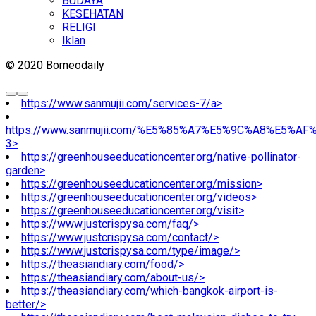
BUDAYA
KESEHATAN
RELIGI
Iklan
© 2020 Borneodaily
https://www.sanmujii.com/services-7/a>
https://www.sanmujii.com/%E5%85%A7%E5%9C%A8%E5%A
3>
https://greenhouseeducationcenter.org/native-pollinator-
garden>
https://greenhouseeducationcenter.org/mission>
https://greenhouseeducationcenter.org/videos>
https://greenhouseeducationcenter.org/visit>
https://www.justcrispysa.com/faq/>
https://www.justcrispysa.com/contact/>
https://www.justcrispysa.com/type/image/>
https://theasiandiary.com/food/>
https://theasiandiary.com/about-us/>
https://theasiandiary.com/which-bangkok-airport-is-
better/>