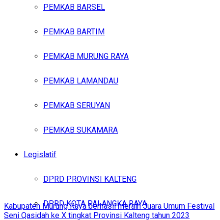
PEMKAB BARSEL
PEMKAB BARTIM
PEMKAB MURUNG RAYA
PEMKAB LAMANDAU
PEMKAB SERUYAN
PEMKAB SUKAMARA
Legislatif
DPRD PROVINSI KALTENG
DPRD KOTA PALANGKA RAYA
Kabupaten Murung Raya berhasil meraih Juara Umum Festival
Seni Qasidah ke X tingkat Provinsi Kalteng tahun 2023