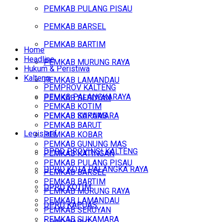
PEMKAB PULANG PISAU
PEMKAB BARSEL
PEMKAB BARTIM
Home
Headline
PEMKAB MURUNG RAYA
Hukum & Peristiwa
Kalteng
PEMKAB LAMANDAU
PEMPROV KALTENG
PEMKO PALANGKARAYA
PEMKAB SERUYAN
PEMKAB KOTIM
PEMKAB SUKAMARA
PEMKAB KAPUAS
PEMKAB BARUT
Legislatif
PEMKAB KOBAR
PEMKAB GUNUNG MAS
DPRD PROVINSI KALTENG
PEMKAB KATINGAN
PEMKAB PULANG PISAU
DPRD KOTA PALANGKA RAYA
PEMKAB BARSEL
PEMKAB BARTIM
DPRD KOTIM
PEMKAB MURUNG RAYA
PEMKAB LAMANDAU
DPRD KAPUAS
PEMKAB SERUYAN
PEMKAB SUKAMARA