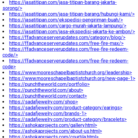
https://jasatitipan.com/jasa-titipan-barang-jakarta-
sorong/>
https://jasatitipan.com/jasa-titipan-barang/hubungi-kami/>
https://jasatitipan.com/ekspedisi-pengiriman-buah/>
https://jasatitipan.com/cargo-murah-jakarta-lampung/>
https://jasatitipan.com/jasa-ekspedisi-jakarta-ke-ambon/>
https://ffadvanceserverupdates.com/category/blog/>
https://ffadvanceserverupdates.com/free-fire-max/>
https://ffadvanceserverupdates.com/free-fire-redeem-
code/>
https://ffadvanceserverupdates.com/free-fire-redeem-
code>
https://www.mooreschapelbaptistchurch.org/leadership>
https://www.mooreschapelbaptistchurch.org/new-page-1>
https://punchtheworld.com/portfolio>
https://punchtheworld.com/about>
https://punchtheworld.com/contact>
https://sadafjewelry.com/shop>
https://sadafjewelry.com/product-category/earings>
https://sadafjewelry.com/brands-1>
https://sadafjewelry.com/product-category/bracelets>
https://ashokaprojects.com/gallery.html>
https://ashokaprojects.com/about-us.html>
https://ashokaprojects.com/courtila.html>