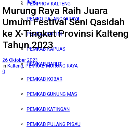
Iklan
PEMPROV KALTENG
Murung Raya Raih Juara
Sabtu, Agustus 8, 2026
PEMKO PALANGKARAYA
Umum Festival Seni Qasidah
ke X Tingkat Provinsi Kalteng
PEMKAB KOTIM
Tahun 2023
PEMKAB KAPUAS
26 Oktober 2023
PEMKAB BARUT
in
Kalteng
,
PEMKAB MURUNG RAYA
0
PEMKAB KOBAR
PEMKAB GUNUNG MAS
PEMKAB KATINGAN
PEMKAB PULANG PISAU