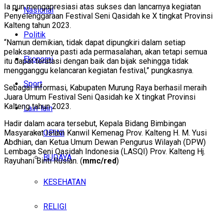
Ia pun mengapresiasi atas sukses dan lancarnya kegiatan
Nasional
Penyelenggaraan Festival Seni Qasidah ke X tingkat Provinsi
Kalteng tahun 2023.
Politik
“Namun demikian, tidak dapat dipungkiri dalam setiap
pelaksanaannya pasti ada permasalahan, akan tetapi semua
Ekonomi
itu dapat teratasi dengan baik dan bijak sehingga tidak
mengganggu kelancaran kegiatan festival,” pungkasnya.
Sport
Sebagai informasi, Kabupaten Murung Raya berhasil meraih
Juara Umum Festival Seni Qasidah ke X tingkat Provinsi
Kalteng tahun 2023.
Lain-lain
Hadir dalam acara tersebut, Kepala Bidang Bimbingan
OPINI
Masyarakat Islam Kanwil Kemenag Prov. Kalteng H. M. Yusi
Abdhian, dan Ketua Umum Dewan Pengurus Wilayah (DPW)
Lembaga Seni Qasidah Indonesia (LASQI) Prov. Kalteng Hj.
BUDAYA
Rayuhani Binti Ruslan. (
mmc/red
)
KESEHATAN
RELIGI