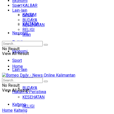
Ekonomi
Sport
KALBAR
Lain-lain
KALTIM
OPINI
BUDAYA
KALTARA
KESEHATAN
RELIGI
Nasional
Iklan
Politik
No Result
Ekonomi
View All Result
Sport
Home
Lain-lain
OPINI
Headline
No Result
BUDAYA
View All Result
Hukum & Peristiwa
KESEHATAN
Kalteng
RELIGI
Home
Kalteng