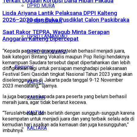
Terkait Dugaan Korupsi Dana Hibah Pilkada
DPRD MURA
Lisda Ariyana Lantik Pelaksana DPPI Kalteng
2026–2030 dan Buka Pusdiklat Calon Paskibraka
DPRD SERUYAN
Saat Rakor TEPRA, Wagub Minta Serapan
DPRD LAMANDAU
Anggaran Kalteng Dipercepat
“Kepada para pemenang yang telah berhasil menjadi juara,
DPRD SUKAMARA
baik kategori Bintang Vokalis maupun Pop Religi hendaknya
kemampuan Saudara tersebut dapat dipertahankan dan lebih
Regional
ditingkatkan lagi untuk persiapan menghadapi pelaksanaan
Festival Seni Qasidah tingkat Nasional Tahun 2023 yang akan
diselenggarakan di Jakarta pada tanggal 9-12 November
KALSEL
2023 mendatang,” ujarnya.
Ia juga berpesan kepada para peserta yang belum berhasil
KALBAR
meraih juara, agar tidak berlarut kecewa.
KALTIM
“Teruslah belajar dan berlatih dengan sungguh-sungguh karena
kesempatan untuk menjadi juara dan yang terbaik selalu ada di
kemudian hari asalkan ada kemauan dan juga kesungguhan,”
KALTARA
imbuhnya.